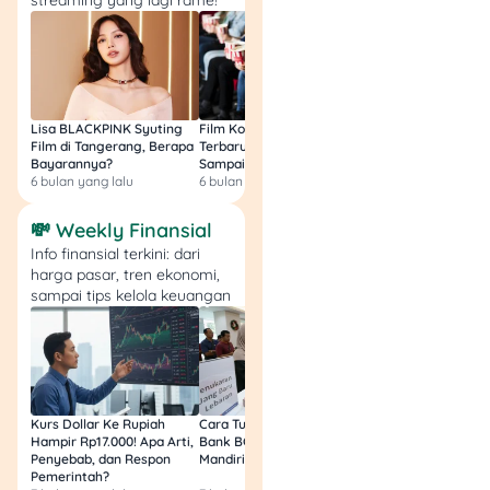
pekerja dengan masa kerja
kurang dari satu tahun atau
sektor yang mengikuti
kebijakan upah minimum.
Lisa BLACKPINK Syuting
Film Komedi Indonesia
Film Avatar: Fire an
Film di Tangerang, Berapa
Terbaru 2026, Siap Ngakak
Segini Budget Prod
Bayarannya?
Sampai Sakit Perut!
dan Pendapatanny
6 bulan yang lalu
6 bulan yang lalu
8 bulan yang lalu
💸 Weekly Finansial
Info finansial terkini: dari
harga pasar, tren ekonomi,
sampai tips kelola keuangan
Kurs Dollar Ke Rupiah
Cara Tukar Uang Baru di
Bansos Jabar Tahap
Hampir Rp17.000! Apa Arti,
Bank BCA (Umum, BNI,
Masih Bisa Cair Awa
Penyebab, dan Respon
Mandiri, BRI, dan BSI) 2026!
Ini Jawaban & Cara
Pemerintah?
Resmi