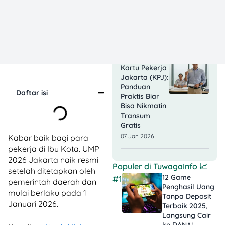
Kemenkumham
2026: Syarat,
Cara Daftar,
Formasi
08 Jan 2026
8 Cara Daftar
Kartu Pekerja
Jakarta (KPJ):
Panduan
Daftar isi
Praktis Biar
Bisa Nikmatin
Transum
Gratis
07 Jan 2026
Kabar baik bagi para
pekerja di Ibu Kota. UMP
2026 Jakarta naik resmi
Populer di
TuwagaInfo
📈
setelah ditetapkan oleh
12 Game
#1
pemerintah daerah dan
Penghasil Uang
mulai berlaku pada 1
Tanpa Deposit
Januari 2026.
Terbaik 2025,
Langsung Cair