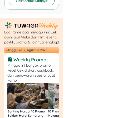
Lihat Artikel Lainnya
Dengan pengelolaan yang
bijak,
UMP 2026 Jakarta
naik bukan hanya kabar
baik, tapi juga peluang
memperbaiki stabilitas
finansial
.
Lagi rame apa minggu ini? Cek
disini aja! Mulai dari film, event,
politik, promo & lainnya lengkap!
FAQ
Minggu ke-2, Agustus 2026
1.
Apakah UMP 2026
🛍️ Weekly Promo
Jakarta naik?
Minggu ini banyak promo
Ya, UMP 2026 Jakarta naik
kece! Cek diskon, cashback,
sebesar 6,17% dibandingkan
dan penawaran spesial buat
tahun 2025.
kamu
2.
Berapa UMP Jakarta
2026?
UMP Jakarta 2026
ditetapkan sebesar
Banting Harga! 10 Promo
10 Promo Bukber Hotel
Intip 10 Promo Buk
Bukber Hotel Semarang
Malang 2026: Start 75rb,
Hotel Surabaya 202
Rp5.729.876 per bulan.