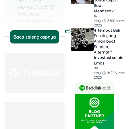
Solusi Cepat
Saat
menjadi Rp5,73
Mendesak!
juta, atau
16
bertambah Rp
13800 Views
May
2025
333 ribu per bulan
4 Tempat Beli
#5
dibanding 2025.
Perak yang
Baca selengkapnya
Aman buat
Dampak
Pemula,
Alternatif
Langsung:
Investasi selain
Kenaikan ini bisa
Emas
meningkatkan
08
11428 Views
May
daya beli dan
2025
ruang menabung
pekerja, meski
tetap harus
diimbangi
dengan kenaikan
biaya hidup.