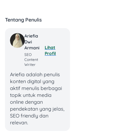
Karena itu, kenaikan UMP
Jakarta 2026 sebaiknya
dibarengi dengan
Tentang Penulis
pengelolaan keuangan
yang lebih disiplin.
Ariefia
Dwi
H2: Kenapa UMP 2026
Lihat
Armani
Jakarta Bisa Naik
Profil
SEO
Signifikan?
Content
Writer
Kenaikan UMP Jakarta
Ariefia adalah penulis
2026 sebesar 6,17%
konten digital yang
dipengaruhi oleh beberapa
aktif menulis berbagai
faktor utama:
topik untuk media
online dengan
Pertumbuhan
pendekatan yang jelas,
ekonomi Jakarta
SEO friendly dan
yang relatif lebih
relevan.
stabil
Tingginya biaya