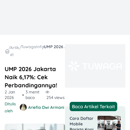
TuwagaInfo
UMP 2026 Jakarta Naik 6,17%: Cek Perbandingannya!
/
Artik
/
/
el
UMP 2026 Jakarta
Naik 6,17%: Cek
Perbandingannya!
2 Jan
3 menit
2026
baca
254 views
Ditulis
Baca Artikel Terkait
Ariefia Dwi Armani
oleh
Cara Daftar
Mobile
Barista Kopi