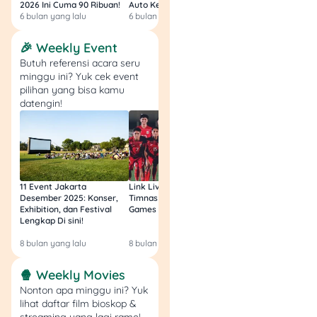
2026 Ini Cuma 90 Ribuan!
Auto Kenyang!
Sultan Harga 100rb
6 bulan yang lalu
6 bulan yang lalu
6 bulan yang lalu
3.
Berapa kenaikan UMP
🎉 Weekly Event
Jakarta dari 2025 ke
2026?
Butuh referensi acara seru
minggu ini? Yuk cek event
Kenaikan UMP Jakarta
pilihan yang bisa kamu
mencapai Rp 333.116 per
datengin!
bulan atau sekitar 6,17%.
4.
Kapan UMP 2026
Jakarta mulai berlaku?
11 Event Jakarta
Link Live Streaming
Link Live Streamin
UMP 2026 Jakarta mulai
Desember 2025: Konser,
Timnas vs Filipina SEA
Timnas Indonesia U
Exhibition, dan Festival
Games Malam Ini, Gratis!
Zambia U17 Nanti 
berlaku pada 1 Januari
Lengkap Di sini!
Gratis & Legal Tanp
2026.
Login!
8 bulan yang lalu
8 bulan yang lalu
9 bulan yang lalu
5.
Siapa saja yang
🍿 Weekly Movies
terdampak UMP Jakarta
Nonton apa minggu ini? Yuk
2026?
lihat daftar film bioskop &
UMP Jakarta berlaku bagi
streaming yang lagi rame!