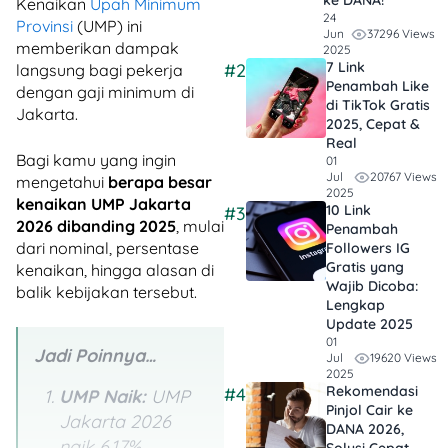
ke DANA!
Kenaikan
Upah Minimum
24
Provinsi
(UMP) ini
37296 Views
Jun
memberikan dampak
2025
7 Link
#2
langsung bagi pekerja
Penambah Like
dengan gaji minimum di
di TikTok Gratis
Jakarta.
2025, Cepat &
Real
Bagi kamu yang ingin
01
20767 Views
Jul
mengetahui
berapa besar
2025
kenaikan UMP Jakarta
10 Link
#3
2026 dibanding 2025
, mulai
Penambah
dari nominal, persentase
Followers IG
Gratis yang
kenaikan, hingga alasan di
Wajib Dicoba:
balik kebijakan tersebut.
Lengkap
Update 2025
01
Jadi Poinnya…
19620 Views
Jul
2025
Rekomendasi
#4
UMP Naik:
UMP
Pinjol Cair ke
Jakarta 2026
DANA 2026,
naik 6,17%