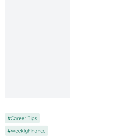
lebih besar
dari
tambahan
penghasilan bulanan
Memberi ruang untuk
perencanaan
keuangan jangka
panjang
Tantangan yang Perlu
Diperhatikan
Biaya hidup di
Jakarta berpotensi
ikut naik
Risiko pengeluaran
membengkak jika
Career Tips
,
kenaikan gaji tidak
dikelola dengan baik
WeeklyFinance