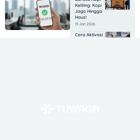
Keliling: Kopi
Jago Hingga
Haus!
13 Jan 2026
Cara Aktivasi
Rekening
SimPel BRI
untuk PIP
2026, Terakhir
31 Januari!
13 Jan 2026
Cara
Mengatasi
Salah Input
Data SNPMB
2026, Jangan
Panik!
13 Jan 2026
Rekrutmen
PPPK