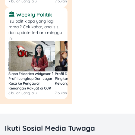
7 bulan yang lalu
7 bulan yang lalu
7 bulan yang lalu
🏛️ Weekly Politik
Isu politik apa yang lagi
ramai? Cek kabar, analisis,
dan update terbaru minggu
ini
Siapa Friderica Widyasari?
Profil Darma Mangkuluhur:
BLT Kesra 2026 Aka
Profil Lengkap Dari Layar
Ringkas Latar Belakang
Lagi? Ini Fakta Res
Kaca ke Pengawal
Keluarga dan Bisnisnya
Keuangan Rakyat di OJK
6 bulan yang lalu
7 bulan yang lalu
8 bulan yang lalu
Ikuti Sosial Media Tuwaga