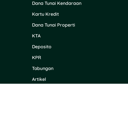
Dana Tunai Kendaraan
Kartu Kredit
Dana Tunai Properti
KTA
Deposito
KPR
Tabungan
Artikel
Content Placement di Tuwaga
Bank dan Lembaga Keuangan
Kebijakan Privasi
Kebijakan Keamanan Informasi