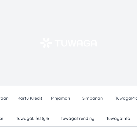
raan
Kartu Kredit
Pinjaman
Simpanan
TuwagaPr
el
TuwagaLifestyle
TuwagaTrending
TuwagaInfo