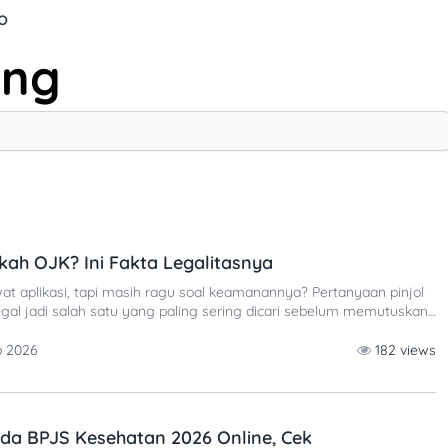
o
ang
ah OJK? Ini Fakta Legalitasnya
at aplikasi, tapi masih ragu soal keamanannya? Pertanyaan pinjol
gal jadi salah satu yang paling sering dicari sebelum memutuskan
 online. Kredenesia merupakan platform peer-to-peer (P2P)
iakan fasilitas pinjaman tanpa jaminan. Untuk mengetahui
b 2026
182 views
 ini, Tuwaga melakukan penelusuran ke situs
da BPJS Kesehatan 2026 Online, Cek