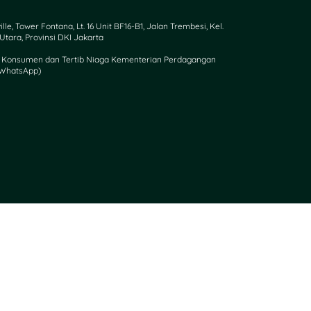
, Tower Fontana, Lt. 16 Unit BF16-B1, Jalan Trembesi, Kel.
tara, Provinsi DKI Jakarta
an Konsumen dan Tertib Niaga Kementerian Perdagangan
(WhatsApp)​