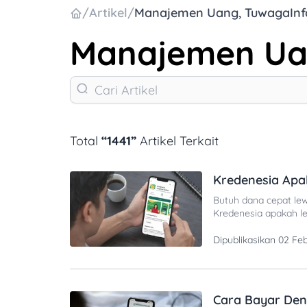
/
Artikel
/
Manajemen Uang
,
TuwagaInf
Manajemen U
Total
“1441”
Artikel Terkait
Kredenesia Apak
Butuh dana cepat lew
Kredenesia apakah le
mengajukan pinjaman
lending yang menyed
Dipublikasikan
02 Fe
legalitas pinjol satu
Cara Bayar Den