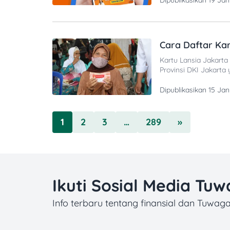
Dipublikasikan
19 Jan
harian. Bagi
Cara Daftar Kar
Kartu Lansia Jakarta
Provinsi DKI Jakarta 
disalurkan dengan no
langsung ke rekening
Dipublikasikan
15 Jan
pencairan
1
2
3
…
289
»
Ikuti Sosial Media Tu
Info terbaru tentang finansial dan Tuwag