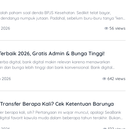
lah paham soal denda BPJS Kesehatan. Sedikit telat bayar,
t dendanya numpuk jutaan. Padahal, sebelum buru-buru tanya “kena
penting buat tahu kapan denda BPJS Kesehatan dikenakan dan
 2026
56 views
paya nggak salah langkah, cek informasi selengkapnya di bawah ini.
JS
 Terbaik 2026, Gratis Admin & Bunga Tinggi!
serba digital, bank digital makin relevan karena menawarkan
 dan bunga lebih tinggi dari bank konvensional. Bank digital
 resmi Otoritas Jasa Keuangan (OJK) yang semua layanannya
i. Mulai dari buka rekening, transfer, bayar belanjaan, sampai
n 2026
642 views
an catatan Bank Indonesia,
 Transfer Berapa Kali? Cek Ketentuan Barunya
er berapa kali, sih? Pertanyaan ini wajar muncul, apalagi SeaBank
 digital favorit kawula muda dalam beberapa tahun terakhir. Bukan
gratis transfer SeaBank, bunga tabungan harian, serta integrasi
ce dan e-wallet membuat bank ini sering dipilih untuk transaksi