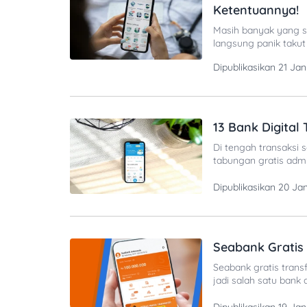
Ketentuannya!
Masih banyak yang sa
langsung panik taku
denda nggak, ya?”, 
Dipublikasikan
21 Jan
harus dibayarkan. Su
Ketentuan Denda BP
13 Bank Digital
Di tengah transaksi 
tabungan gratis admin
adalah bank berizin
diakses lewat aplikas
Dipublikasikan
20 Ja
investasi. Berdasark
Seabank Gratis
Seabank gratis transf
jadi salah satu bank
tanpa alasan. Promo 
langsung ke e-commer