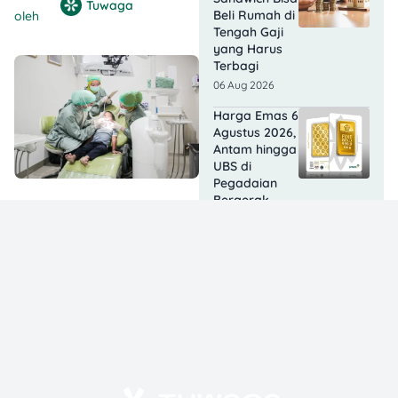
Tuwaga
Beli Rumah di
oleh
Tengah Gaji
yang Harus
Terbagi
06 Aug 2026
Harga Emas 6
Agustus 2026,
Antam hingga
UBS di
Pegadaian
Bergerak
Berapa?
06 Aug 2026
KJP Plus
Agustus 2026
Cair
Bertahap, Cek
Status
Penerima
dengan Cara
Ini