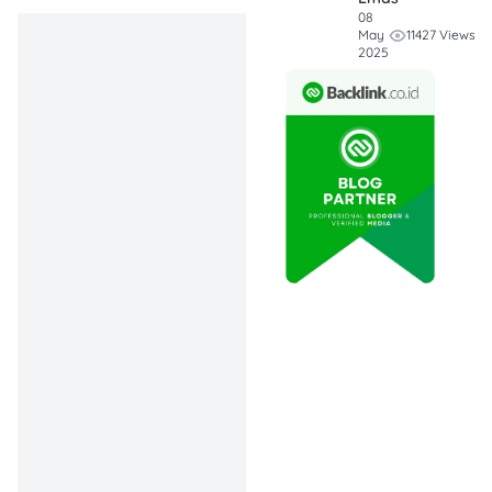
ungkap Gomgom
08
Sumpono.
11427 Views
May
2025
Damessa Dental Care
memiliki lebih dari 200 staf,
termasuk dokter gigi umum
dan spesialis yang
merupakan alumni dari
universitas negeri terbaik di
Indonesia. Hal ini
menunjukkan komitmen
Damessa untuk
menyediakan layanan
kesehatan gigi yang
didukung oleh tenaga
medis yang kompeten.
Layanan di Klinik Gigi
Damessa