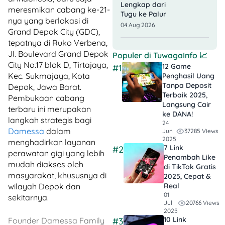
Lengkap dari
meresmikan cabang ke-21-
Tugu ke Palur
nya yang berlokasi di
04 Aug 2026
Grand Depok City (GDC),
tepatnya di Ruko Verbena,
Jl. Boulevard Grand Depok
Populer di
TuwagaInfo
📈
City No.17 blok D, Tirtajaya,
12 Game
#1
Kec. Sukmajaya, Kota
Penghasil Uang
Tanpa Deposit
Depok, Jawa Barat.
Terbaik 2025,
Pembukaan cabang
Langsung Cair
terbaru ini merupakan
ke DANA!
langkah strategis bagi
24
Damessa
dalam
37285 Views
Jun
2025
menghadirkan layanan
7 Link
#2
perawatan gigi yang lebih
Penambah Like
mudah diakses oleh
di TikTok Gratis
masyarakat, khususnya di
2025, Cepat &
wilayah Depok dan
Real
01
sekitarnya.
20766 Views
Jul
2025
10 Link
Founder Damessa Family
#3