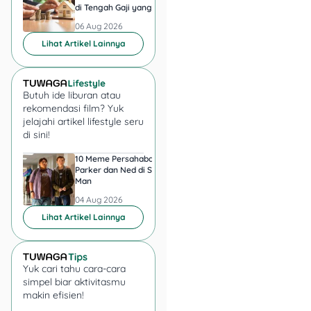
di Tengah Gaji yang
di Pegadaian Berger
Harus Terbagi
Berapa?
06 Aug 2026
06 Aug 2026
Lihat Artikel Lainnya
Butuh ide liburan atau
rekomendasi film? Yuk
jelajahi artikel lifestyle seru
di sini!
10 Meme Persahabatan
7 Meme Halu Jadi Sp
Parker dan Ned di Spider-
Man setelah Nonton
Man
04 Aug 2026
04 Aug 2026
Lihat Artikel Lainnya
Yuk cari tahu cara-cara
simpel biar aktivitasmu
makin efisien!