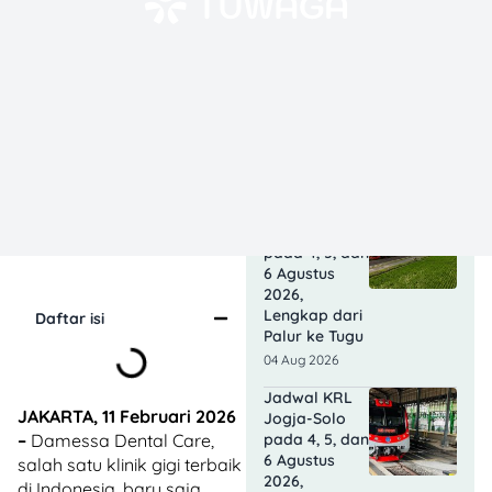
06 Aug 2026
Emas Galeri
24 Pegadaian
Naik Siang Ini,
Harga
Tembus
Rp2,65 Juta
06 Aug 2026
Jadwal KRL
Solo-Jogja
pada 4, 5, dan
6 Agustus
2026,
Lengkap dari
Daftar isi
Palur ke Tugu
04 Aug 2026
Jadwal KRL
JAKARTA, 11 Februari 2026
Jogja-Solo
–
Damessa Dental Care,
pada 4, 5, dan
6 Agustus
salah satu klinik gigi terbaik
2026,
di Indonesia, baru saja