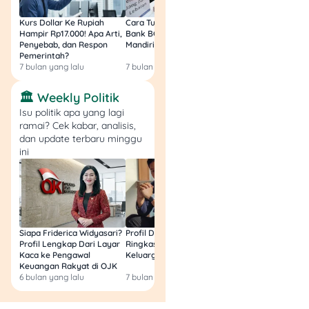
Kurs Dollar Ke Rupiah
Cara Tukar Uang Baru di
Bansos Jabar Tahap
Hampir Rp17.000! Apa Arti,
Bank BCA (Umum, BNI,
Masih Bisa Cair Awa
Penyebab, dan Respon
Mandiri, BRI, dan BSI) 2026!
Ini Jawaban & Cara
Pemerintah?
Resmi
7 bulan yang lalu
7 bulan yang lalu
7 bulan yang lalu
🏛️ Weekly Politik
Isu politik apa yang lagi
ramai? Cek kabar, analisis,
dan update terbaru minggu
ini
Siapa Friderica Widyasari?
Profil Darma Mangkuluhur:
BLT Kesra 2026 Aka
Profil Lengkap Dari Layar
Ringkas Latar Belakang
Lagi? Ini Fakta Res
Kaca ke Pengawal
Keluarga dan Bisnisnya
Keuangan Rakyat di OJK
6 bulan yang lalu
7 bulan yang lalu
8 bulan yang lalu