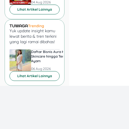
04 Aug 2026
04 Aug 2026
Lihat Artikel Lainnya
Yuk update insight kamu
lewat berita & tren terkini
yang lagi ramai dibahas!
Daftar Bisnis Aura Kasih,
Hadiah Juara Piala
Skincare hingga Ternak
Presiden 2026 Berapa
Ayam
yang Diperebutkan
Persib dan Persebay
06 Aug 2026
06 Aug 2026
Lihat Artikel Lainnya