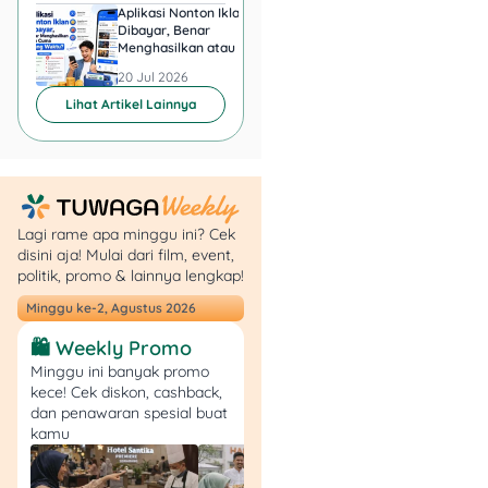
Aplikasi Nonton Iklan
Aplikasi Penghasil 
Dibayar, Benar
Minta KTP, Aman ata
Menghasilkan atau Cuma
Berbahaya?
Buang Waktu?
20 Jul 2026
20 Jul 2026
Lihat Artikel Lainnya
Lagi rame apa minggu ini? Cek
disini aja! Mulai dari film, event,
politik, promo & lainnya lengkap!
Minggu ke-2, Agustus 2026
🛍️ Weekly Promo
Minggu ini banyak promo
kece! Cek diskon, cashback,
dan penawaran spesial buat
kamu