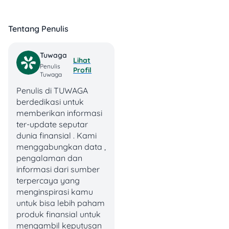
Damessa Dental Care juga
Tentang Penulis
menjaga standar sterilisasi
alat yang ketat untuk
memastikan bahwa setiap
Tuwaga
Lihat
perawatan dilakukan
Penulis
Profil
Tuwaga
dengan prosedur yang
higienis dan aman. Untuk
Penulis di TUWAGA
memberikan pengalaman
berdedikasi untuk
yang lebih nyaman, klinik ini
memberikan informasi
dilengkapi dengan ruang
ter-update seputar
tunggu yang nyaman, area
dunia finansial . Kami
bermain anak (Kidz Corner)
menggabungkan data ,
untuk menemani buah hati
pengalaman dan
Anda, serta fasilitas dental
informasi dari sumber
premium yang mendukung
terpercaya yang
kenyamanan pasien
menginspirasi kamu
selama menjalani
untuk bisa lebih paham
perawatan.
produk finansial untuk
mengambil keputusan