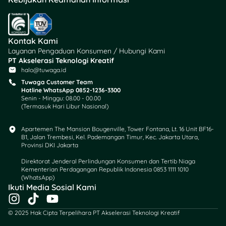
Kontak Kami
Layanan Pengaduan Konsumen / Hubungi Kami
PT Akselerasi Teknologi Kreatif
halo@tuwaga.id
Tuwaga Customer Team
Hotline WhatsApp 0852-1236-3300
Senin - Minggu: 08.00 - 00.00
(Termasuk Hari Libur Nasional)
Apartemen The Mansion Bougenville, Tower Fontana, Lt. 16 Unit BF16-
B1, Jalan Trembesi, Kel. Pademangan Timur, Kec. Jakarta Utara,
Provinsi DKI Jakarta
Direktorat Jenderal Perlindungan Konsumen dan Tertib Niaga
Kementerian Perdagangan Republik Indonesia 0853 1111 1010
(WhatsApp)​
Ikuti Media Sosial Kami
I
T
Y
n
i
o
© 2025 Hak Cipta Terpelihara PT Akselerasi Teknologi Kreatif
s
k
u