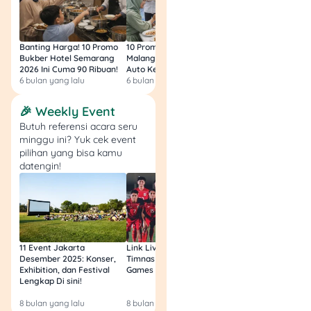
Banting Harga! 10 Promo
10 Promo Bukber Hotel
Intip 10 Promo Buk
Bukber Hotel Semarang
Malang 2026: Start 75rb,
Hotel Surabaya 202
2026 Ini Cuma 90 Ribuan!
Auto Kenyang!
Sultan Harga 100rb
6 bulan yang lalu
6 bulan yang lalu
6 bulan yang lalu
🎉 Weekly Event
Butuh referensi acara seru
minggu ini? Yuk cek event
pilihan yang bisa kamu
datengin!
11 Event Jakarta
Link Live Streaming
Link Live Streamin
Desember 2025: Konser,
Timnas vs Filipina SEA
Timnas Indonesia U
Exhibition, dan Festival
Games Malam Ini, Gratis!
Zambia U17 Nanti 
Lengkap Di sini!
Gratis & Legal Tanp
Login!
8 bulan yang lalu
8 bulan yang lalu
9 bulan yang lalu