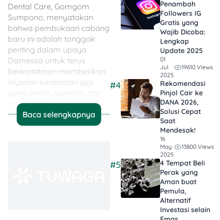
Penambah
Dental Care, Gomgom
Followers IG
Sumpono, menyatakan
Gratis yang
bahwa pembukaan cabang
Wajib Dicoba:
baru ini adalah tonggak
Lengkap
penting dalam upaya
Update 2025
Damessa untuk terus
01
19610 Views
Jul
berkomitmen memberikan
2025
layanan kesehatan gigi
Rekomendasi
#4
yang aman, nyaman, dan
Pinjol Cair ke
DANA 2026,
terpercaya.
Solusi Cepat
Baca selengkapnya
Saat
“Kami ingin memastikan
Mendesak!
bahwa masyarakat
16
13800 Views
memiliki akses yang mudah
May
2025
dan cepat untuk perawatan
4 Tempat Beli
#5
gigi berkualitas, serta
Perak yang
didukung oleh tenaga
Aman buat
medis profesional yang
Pemula,
Alternatif
selalu mengutamakan
Investasi selain
kenyamanan pasien,”
Emas