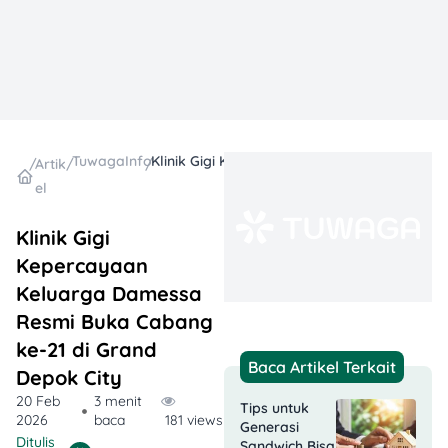
TuwagaInfo
Klinik Gigi Kepercayaan Keluarga Damessa Resmi Buka Cabang ke-21 di Grand Depok City
/
Artik
/
/
el
Klinik Gigi
Kepercayaan
Keluarga Damessa
Resmi Buka Cabang
ke-21 di Grand
Baca Artikel Terkait
Depok City
20 Feb
3 menit
Tips untuk
2026
baca
181 views
Generasi
Ditulis
Sandwich Bisa