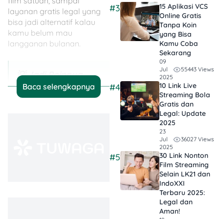
film satuan, sampai
15 Aplikasi VCS
#3
layanan gratis legal yang
Online Gratis
bisa jadi alternatif kalau
Tanpa Koin
kamu belum mau
yang Bisa
langganan bulanan.
Kamu Coba
Sekarang
09
55443 Views
Jul
💡 Jadi Poinnya…
2025
10 Link Live
Baca selengkapnya
#4
Pengganti LK21
Streaming Bola
Gratis dan
di 2026 sudah
Legal: Update
sangat banyak
,
2025
dan nggak
23
36027 Views
Jul
semuanya mahal.
2025
Ada yang gratis
30 Link Nonton
#5
Film Streaming
legal, ada yang
Selain LK21 dan
sistem sewa, dan
IndoXXI
ada juga yang
Terbaru 2025:
Legal dan
langganan
Aman!
bulanan.