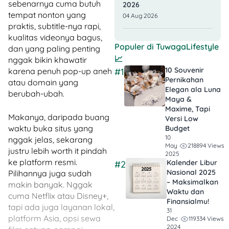
sebenarnya cuma butuh
2026
tempat nonton yang
04 Aug 2026
praktis, subtitle-nya rapi,
kualitas videonya bagus,
Populer di
TuwagaLifestyle
dan yang paling penting
📈
nggak bikin khawatir
10 Souvenir
karena penuh pop-up aneh
#1
Pernikahan
atau domain yang
Elegan ala Luna
berubah-ubah.
Maya &
Maxime, Tapi
Makanya, daripada buang
Versi Low
waktu buka situs yang
Budget
10
nggak jelas, sekarang
218894 Views
May
justru lebih worth it pindah
2025
ke platform resmi.
Kalender Libur
#2
Nasional 2025
Pilihannya juga sudah
– Maksimalkan
makin banyak. Nggak
Waktu dan
cuma Netflix atau Disney+,
Finansialmu!
tapi ada juga layanan lokal,
31
platform Asia, opsi sewa
119334 Views
Dec
2024