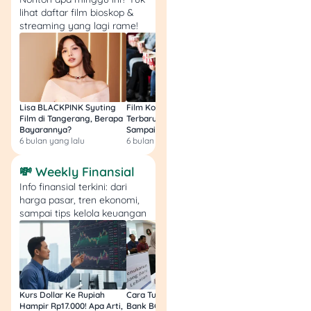
lihat daftar film bioskop &
penonton
streaming yang lagi rame!
mainstream.
Prime Video
– Enak
buat penonton yang
suka campuran film
populer, serial
original, dan opsi
Lisa BLACKPINK Syuting
Film Komedi Indonesia
Film Avatar: Fire an
Film di Tangerang, Berapa
Terbaru 2026, Siap Ngakak
Segini Budget Prod
sewa atau beli judul
Bayarannya?
Sampai Sakit Perut!
dan Pendapatanny
tertentu.
6 bulan yang lalu
6 bulan yang lalu
8 bulan yang lalu
Apple TV+
– Lebih
cocok buat kamu
💸 Weekly Finansial
yang suka original
Info finansial terkini: dari
series dan film
harga pasar, tren ekonomi,
eksklusif dengan
sampai tips kelola keuangan
kualitas produksi
yang rapi.
Vidio
– Platform
lokal yang kuat
untuk film, serial,
Kurs Dollar Ke Rupiah
Cara Tukar Uang Baru di
Bansos Jabar Tahap
tayangan Indonesia,
Hampir Rp17.000! Apa Arti,
Bank BCA (Umum, BNI,
Masih Bisa Cair Awa