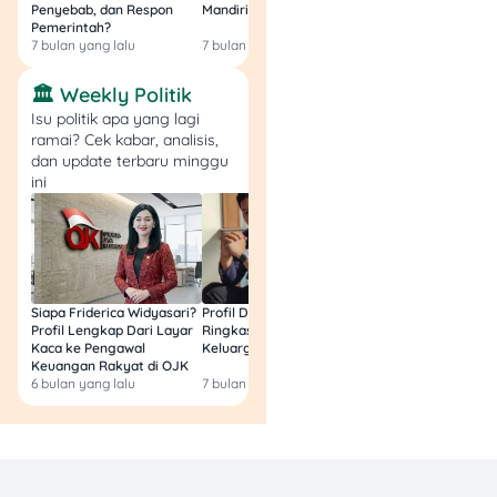
Penyebab, dan Respon
Mandiri, BRI, dan BSI) 2026!
Ini Jawaban & Cara
dan hiburan yang
Pemerintah?
Resmi
dekat dengan
7 bulan yang lalu
7 bulan yang lalu
7 bulan yang lalu
penonton sini.
Vision+
– Cocok
🏛️ Weekly Politik
kalau kamu ingin
Isu politik apa yang lagi
gabungan live TV,
ramai? Cek kabar, analisis,
film, series, dan
dan update terbaru minggu
ini
konten lokal dalam
satu tempat.
Viu
– Pilihan aman
buat penonton
drama Asia, film Asia,
dan Viu Original
Siapa Friderica Widyasari?
Profil Darma Mangkuluhur:
BLT Kesra 2026 Aka
dengan subtitle
Profil Lengkap Dari Layar
Ringkas Latar Belakang
Lagi? Ini Fakta Res
Kaca ke Pengawal
Keluarga dan Bisnisnya
Indonesia.
Keuangan Rakyat di OJK
WeTV
– Kuat di
6 bulan yang lalu
7 bulan yang lalu
8 bulan yang lalu
drama China, Korea,
Thailand, anime, dan
film dengan model
gratis serta premium.