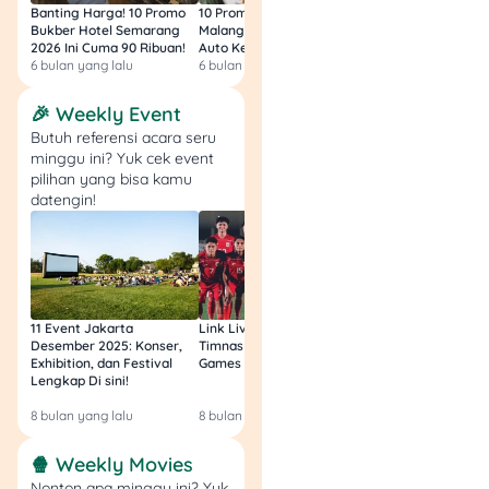
Netflix
– Masih jadi
Banting Harga! 10 Promo
10 Promo Bukber Hotel
Intip 10 Promo Buk
pilihan paling aman
Bukber Hotel Semarang
Malang 2026: Start 75rb,
Hotel Surabaya 202
2026 Ini Cuma 90 Ribuan!
Auto Kenyang!
Sultan Harga 100rb
buat film, serial, dan
6 bulan yang lalu
6 bulan yang lalu
6 bulan yang lalu
original global
dengan pengalaman
🎉 Weekly Event
nonton yang stabil
Butuh referensi acara seru
dan katalog yang
minggu ini? Yuk cek event
terus diperbarui.
pilihan yang bisa kamu
Disney+
– Cocok
datengin!
buat kamu yang
suka Disney, Pixar,
Marvel, Star Wars,
sampai serial hiburan
internasional di satu
11 Event Jakarta
Link Live Streaming
Link Live Streamin
aplikasi.
Desember 2025: Konser,
Timnas vs Filipina SEA
Timnas Indonesia U
Exhibition, dan Festival
Games Malam Ini, Gratis!
Zambia U17 Nanti 
Max
– Pilihan kuat
Lengkap Di sini!
Gratis & Legal Tanp
untuk film
Login!
Hollywood, serial
8 bulan yang lalu
8 bulan yang lalu
9 bulan yang lalu
prestige, dan katalog
Warner Bros. yang
🍿 Weekly Movies
biasanya dicari
Nonton apa minggu ini? Yuk