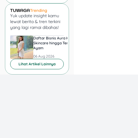
sering dianggap
sepele, padahal
sangat berpengaruh
Yuk update insight kamu
ke kenyamanan
lewat berita & tren terkini
nonton.
yang lagi ramai dibahas!
Cek ketersediaan di
Daftar Bisnis Aura Kasih,
Hadiah Juara Piala
Indonesia.
Beberapa
Skincare hingga Ternak
Presiden 2026 Berapa
layanan bersifat
Ayam
yang Diperebutkan
Persib dan Persebay
global, tapi
06 Aug 2026
06 Aug 2026
katalognya bisa
Lihat Artikel Lainnya
berbeda tergantung
region.
Sesuaikan dengan
perangkat yang
kamu pakai.
Ada
yang enak di TV, ada
yang lebih nyaman di
mobile, ada juga
yang lebih fleksibel di
web browser.