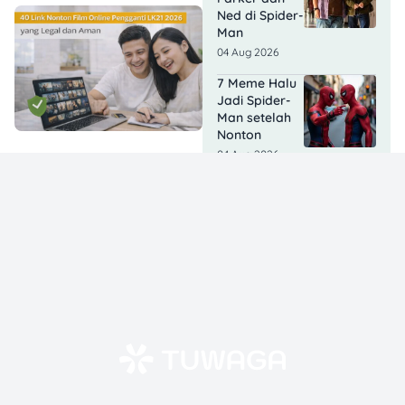
Ned di Spider-
Man
04 Aug 2026
7 Meme Halu
Jadi Spider-
Man setelah
Nonton
04 Aug 2026
4 Shio
Beruntung
Hari Ini 4
Agustus 2026:
Macan hingga
Babi
Berpeluang
Dapat Kabar
Baik
04 Aug 2026
3 Shio Ini
Diramal