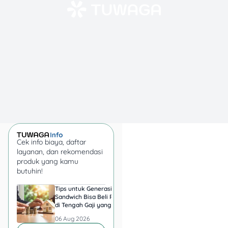
Tabel Ringkas: Jenis
Pengganti LK21 yang
Bisa Kamu Pilih
Supaya lebih cepat
menangkap
perbedaannya, tabel ini
bisa jadi gambaran awal.
Nanti setelah itu kamu
tinggal lihat detail 40 link-
nya satu per satu.
Cek info biaya, daftar
layanan, dan rekomendasi
Jenis
Model
Cocok
Contoh
produk yang kamu
Layanan
Akses
untuk
butuhin!
Netflix,
Penonto
Tips untuk Generasi
Harga Emas 6 Agust
Streaming
Sandwich Bisa Beli Rumah
2026, Antam hingga
Disney+,
film dan
di Tengah Gaji yang
di Pegadaian Berger
global
Langganan
Max, Prime
serial
Harus Terbagi
Berapa?
premium
06 Aug 2026
06 Aug 2026
Video
populer