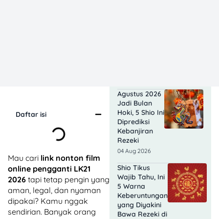
Makin
Bersinar pada
3-9 Agustus
2026, Hoki
dan
Kehangatan
Datang
Bersamaan
04 Aug 2026
Agustus 2026
Jadi Bulan
Hoki, 5 Shio Ini
Daftar isi
Diprediksi
Kebanjiran
Rezeki
04 Aug 2026
Mau cari
link nonton film
Shio Tikus
online pengganti LK21
Wajib Tahu, Ini
2026
tapi tetap pengin yang
5 Warna
aman, legal, dan nyaman
Keberuntungan
dipakai? Kamu nggak
yang Diyakini
sendirian. Banyak orang
Bawa Rezeki di