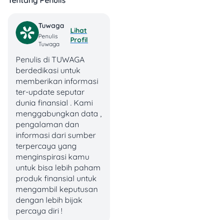
pembayaran, dan
kenyamanan aksesnya.
Tuwaga
Lihat
Penulis
Profil
Tuwaga
Cara Memilih Platform
Penulis di TUWAGA
Nonton Film Online
berdedikasi untuk
yang Cocok
memberikan informasi
ter-update seputar
dunia finansial . Kami
Sebelum masuk ke daftar
menggabungkan data ,
40 link, ada baiknya kamu
pengalaman dan
pahami dulu cara memilih
informasi dari sumber
platform yang paling pas.
terpercaya yang
Ini penting supaya kamu
menginspirasi kamu
nggak asal daftar semua
untuk bisa lebih paham
layanan, tapi benar-benar
produk finansial untuk
tahu mana yang cocok
mengambil keputusan
dengan kebiasaan
dengan lebih bijak
nontonmu. Dengan begitu,
percaya diri !
budget tetap aman dan