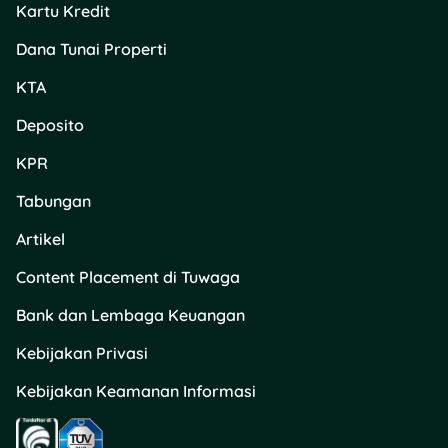
Kartu Kredit
Hollywood dan
model akses yang
Dana Tunai Properti
fleksibel karena ada
opsi langganan
KTA
maupun sewa judul
Deposito
tertentu.
Genflix
– Punya
KPR
campuran film
Indonesia,
Tabungan
Hollywood, live show,
dan tayangan lain
Artikel
yang cocok buat
Content Placement di Tuwaga
penonton lokal.
CubMu
– Cocok kalau
Bank dan Lembaga Keuangan
kamu mencari film
internasional, K-
Kebijakan Privasi
drama, serial, dan
Kebijakan Keamanan Informasi
hiburan keluarga
dalam satu layanan.
RCTI+
– Nggak cuma