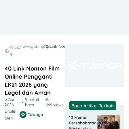
TuwagaLifestyle
40 Link Nonton Film Online Pengganti LK21 2026 yang Legal dan Aman
/
Artik
/
/
el
40 Link Nonton Film
Online Pengganti
LK21 2026 yang
Legal dan Aman
5 Apr
9 menit
2026
baca
146 views
Baca Artikel Terkait
Ditulis
Tuwaga
10 Meme
oleh
Persahabatan
Parker dan