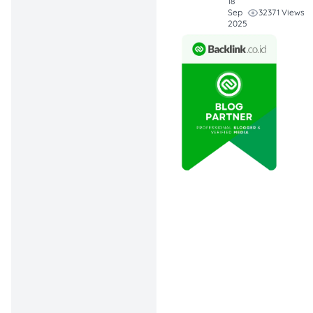
18
32371 Views
Sep
Nggak semua
2025
platform fokus
di genre yang
sama.
Ada yang
kuat di film box
office, ada yang
unggul di film
Indonesia, drama
Asia, anime,
sampai
dokumenter.
Kalau tujuanmu
nonton dengan
nyaman, legal,
dan lebih aman,
platform resmi