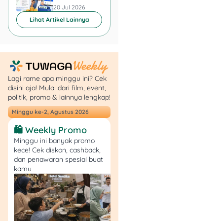
Buang Waktu?
20 Jul 2026
20 Jul 2026
Lihat Artikel Lainnya
40 Link Nonton Film
Online Pengganti LK21
2026
Berikut daftar utamanya.
Lagi rame apa minggu ini? Cek
Saya susun dari yang
disini aja! Mulai dari film, event,
paling umum dulu, lalu
politik, promo & lainnya lengkap!
lanjut ke layanan lokal,
Minggu ke-2, Agustus 2026
Asia, gratis legal, sampai
platform yang lebih niche.
🛍️ Weekly Promo
Karena intent keyword-nya
Minggu ini banyak promo
sangat kuat ke pencarian
kece! Cek diskon, cashback,
alternatif, saya buat tiap
dan penawaran spesial buat
poin singkat tapi tetap
kamu
informatif supaya mudah
discan dan langsung bisa
kamu cek satu per satu.