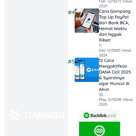
13272 Views
Feb
Cara Klaim
2025
Cara Gampang
#4
Berbeda:
Top Up PayPal
Asuransi
dari Bank BCA,
kesehatan bisa
Hemat Waktu
dan Nggak
dicairkan dengan
Ribet!
cashless atau
11
reimbursement,
10615 Views
Dec
2024
sementara
12 Cara
#5
asuransi jiwa
Mengaktifkan
DANA Cicil 2025
hanya bisa
& Syaratnya
diklaim oleh ahli
agar Muncul di
waris jika
Akun
30
tertanggung
10245 Views
May
meninggal dunia
2025
atau mengalami
cacat tetap.
Premi & Masa