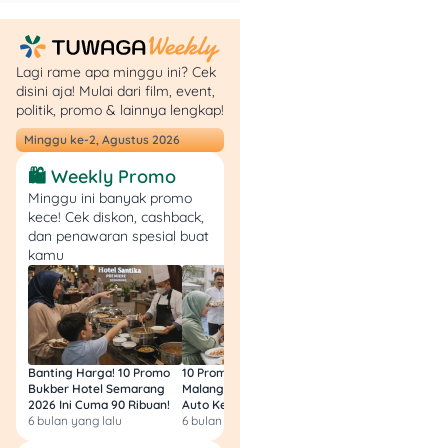
2. Bentuk Manfaat
Pertanggungan
Lagi rame apa minggu ini? Cek
Bentuk manfaat
disini aja! Mulai dari film, event,
pertanggungan
asuransi
politik, promo & lainnya lengkap!
jiwa
adalah uang tunai.
Minggu ke-2, Agustus 2026
Pada saat pencari nafkah
utama mengalami hal-hal
🛍️ Weekly Promo
yang udah disebutkan
Minggu ini banyak promo
sebelumnya, maka
kece! Cek diskon, cashback,
perusahaan asuransi akan
dan penawaran spesial buat
memberikan uang tunai ke
kamu
keluarga kamu sesuai yang
tertulis dalam kontrak polis
📝
Beda banget dengan
Banting Harga! 10 Promo
10 Promo Bukber Hotel
Intip 10 Promo Buk
asuransi kesehatan
,
Bukber Hotel Semarang
Malang 2026: Start 75rb,
Hotel Surabaya 202
2026 Ini Cuma 90 Ribuan!
Auto Kenyang!
Sultan Harga 100rb
manfaat pertanggungan
6 bulan yang lalu
6 bulan yang lalu
6 bulan yang lalu
asuransi kesehatan bukan