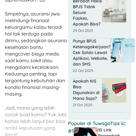
Berobat Pakai
BPJS Tidak
Sesuai
Simpelnya, asuransi jiwa
Faskes,
melindungi finansial
Apakah Bisa?
keluargamu kalau terjadi
29 Oct 2025
hal tak terduga pada
dirimu, sedangkan asuransi
Punya BPJS
kesehatan bantu
Ketenagakerjaan?
Cek Saldo Lewat
mengcover biaya medis
Aplikasi, Website,
saat kamu sakit atau
dan SMS
mengalami kecelakaan.
22 Oct 2025
Keduanya penting, tapi
tergantung kebutuhan dan
Apakah KIS
kondisi finansial masing-
Bisa
Digunakan di
masing.
Mana Saja?
21 Oct 2025
Jadi, mana yang lebih
cocok buat kamu? Yuk, kita
bahas lebih lanjut biar bisa
Populer di
TuwagaTips
📈
ambil keputusan yang
10 Link
#1
tepat!
Penambah