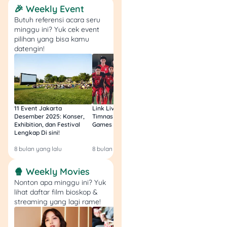
dalam bentuk uang tunai.
🎉 Weekly Event
Untuk menanggung biaya
Butuh referensi acara seru
pengobatan dan
minggu ini? Yuk cek event
perawatan kesehatan
pilihan yang bisa kamu
tertanggung, biasanya
datengin!
perusahaan asuransi
menerapkan dua kebijakan
yaitu bentuk
pertanggungan dalam
bentuk
reimbursement
atau
11 Event Jakarta
Link Live Streaming
Link Live Streamin
dalam bentuk
cashless
.
Desember 2025: Konser,
Timnas vs Filipina SEA
Timnas Indonesia U
Exhibition, dan Festival
Games Malam Ini, Gratis!
Zambia U17 Nanti 
Lengkap Di sini!
Gratis & Legal Tanp
Nggak jarang ada polis
Login!
asuransi kesehatan yang
8 bulan yang lalu
8 bulan yang lalu
9 bulan yang lalu
menerapkan dua bentuk
pembayaran itu sekaligus.
🍿 Weekly Movies
Misalnya untuk sistem
Nonton apa minggu ini? Yuk
lihat daftar film bioskop &
rawat inap menerapkan
streaming yang lagi rame!
sistem
cashless
, sedangkan
untuk biaya perawatan gigi
sistem
reimbursement
.