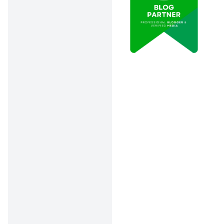
Berlaku:
Premi
asuransi
kesehatan
cenderung lebih
mahal karena
manfaatnya bisa
digunakan terus-
menerus,
sedangkan
asuransi jiwa
lebih murah
dengan masa
berlaku lebih
panjang.
Perbedaan Asuransi