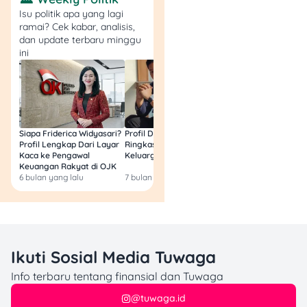
apabila tertanggung nggak
Isu politik apa yang lagi
bisa lagi bekerja.
ramai? Cek kabar, analisis,
Sedangkan cakupan
dan update terbaru minggu
ini
manfaat asuransi
kesehatan bisa digunakan
terus-menerus selama
tertanggung membayar
polis asuransi.
Siapa Friderica Widyasari?
Profil Darma Mangkuluhur:
BLT Kesra 2026 Aka
Profil Lengkap Dari Layar
Ringkas Latar Belakang
Lagi? Ini Fakta Res
Meski
asuransi kesehatan
Kaca ke Pengawal
Keluarga dan Bisnisnya
lebih murah, tapi faktor
Keuangan Rakyat di OJK
yang mempengaruhi harga
6 bulan yang lalu
7 bulan yang lalu
8 bulan yang lalu
premi kedua asuransi ini
sama yakni usia, kondisi
kesehatan, dan beberapa
faktor lain seperti gaya
hidup.
Ikuti Sosial Media Tuwaga
Info terbaru tentang finansial dan Tuwaga
4. Penerima Manfaat
@tuwaga.id
Polis Asuransi