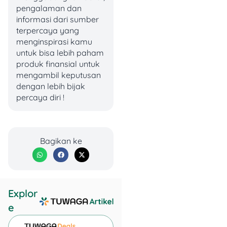
keluarga saat pencari
pengalaman dan
nafkah tak lagi bisa
informasi dari sumber
bekerja.
terpercaya yang
menginspirasi kamu
✅
Asuransi Kesehatan
untuk bisa lebih paham
menanggung biaya medis
produk finansial untuk
dan perawatan jika kamu
mengambil keputusan
sakit atau mengalami
dengan lebih bijak
kecelakaan. Mulai dari
percaya diri !
rawat inap, konsultasi
dokter, obat-obatan,
hingga tindakan medis,
Bagikan ke
semua bisa ter-cover sesuai
polis yang dipilih.
Singkatnya, asuransi jiwa
melindungi penghasilan,
Explor
sedangkan asuransi
e
kesehatan melindungi
biaya pengobatan. Yuk, cari