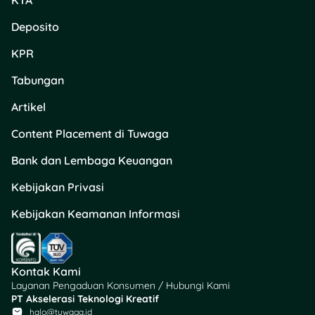
KTA
maka manfaat
pertanggungannya menjadi
Deposito
hak milik keluarga atau ahli
KPR
waris.
Tabungan
5. Masa Berlaku Polis
Asuransi🗓️
Artikel
Content Placement di Tuwaga
Fakta menarik dari
asuransi jiwa
, walau harga
Bank dan Lembaga Keuangan
preminya lebih murah
namun ternyata masa
Kebijakan Privasi
berlaku polis asuransi ini
Kebijakan Keamanan Informasi
justru lebih lama. Ada
sebagian masa berlaku
polis berjangka 10 tahun, 20
tahun dan seterusnya. Ada
Kontak Kami
juga polis asuransi jiwa
Layanan Pengaduan Konsumen / Hubungi Kami
yang berlaku seumur hidup
PT Akselerasi Teknologi Kreatif
selama pemegang polis
halo@tuwaga.id