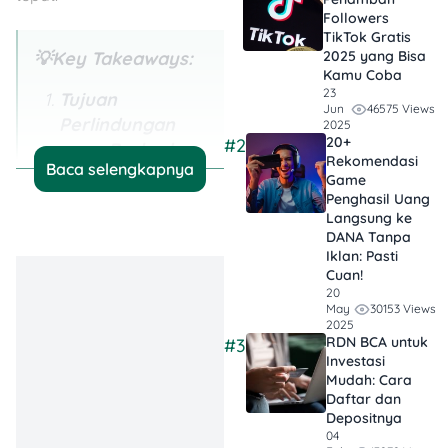
Followers
TikTok Gratis​
💡Key Takeaways:
2025 yang Bisa
Kamu Coba
23
Tujuan
46575 Views
Jun
Perlindungan
2025
20+
#2
yang Berbeda:
Rekomendasi
Baca selengkapnya
Asuransi jiwa
Game
melindungi ahli
Penghasil Uang
Langsung ke
waris dengan
DANA Tanpa
santunan tunai,
Iklan​: Pasti
sedangkan
Cuan!
20
asuransi
30153 Views
May
kesehatan
2025
RDN BCA untuk
#3
melindungi
Investasi
pemegang polis
Mudah: Cara
dari biaya
Daftar dan
Depositnya
pengobatan.
04