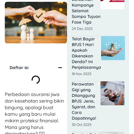
Kampanye
Selamat
Sompo Tujuan
Fase Tiga
29 Dec 2025
Telat Bayar
BPJS 1 Hari
Apakah
Dikenakan
Denda? Ini
Penjelasannya
Daftar isi
18 Nov 2025
Perawatan
Gigi yang
Perbedaan asuransi jiwa
Ditanggung
dan kesehatan sering bikin
BPJS: Jenis,
Syarat, dan
bingung, apalagi buat
Cara
kamu yang baru mulai
Dapatinnya!
mikirin proteksi finansial.
30 Oct 2025
Mana yang harus
diprioritaskan? 🤷‍♂️