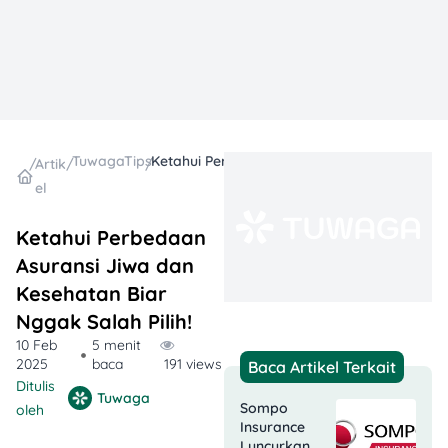
TuwagaTips
Ketahui Perbedaan Asuransi Jiwa dan Kesehatan Biar Nggak Salah Pilih!
/
Artik
/
/
el
Ketahui Perbedaan
Asuransi Jiwa dan
Kesehatan Biar
Nggak Salah Pilih!
10 Feb
5 menit
2025
baca
191 views
Baca Artikel Terkait
Ditulis
Tuwaga
Sompo
oleh
Insurance
Luncurkan