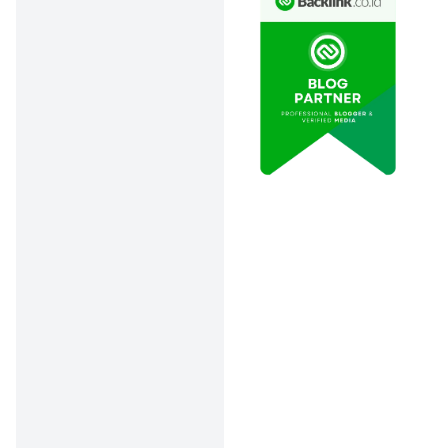
RDN atau
Rekening Dana
Nasabah adalah
rekening
khusus yang digunakan
untuk menampung dana
untuk transaksi di pasar
modal, seperti investasi
saham, reksa dana, atau
obligasi.
Jadi, sebelum membeli
saham atau surat berharga
negara lainnya, kamu harus
punya rekening RDN
terlebih dahulu. Nah, uang
yang akan dipakai untuk
beli saham kemudian
disetorkan ke RDN.