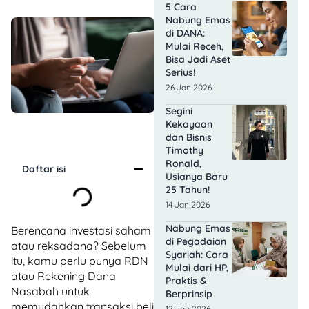
5 Cara
Nabung Emas
di DANA:
Mulai Receh,
Bisa Jadi Aset
Serius!
26 Jan 2026
Segini
Kekayaan
dan Bisnis
Timothy
Ronald,
Daftar isi
Usianya Baru
25 Tahun!
14 Jan 2026
Nabung Emas
Berencana investasi saham
di Pegadaian
atau reksadana? Sebelum
Syariah: Cara
itu, kamu perlu punya RDN
Mulai dari HP,
atau Rekening Dana
Praktis &
Nasabah untuk
Berprinsip
memudahkan transaksi beli
12 Jan 2026