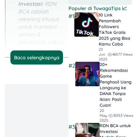
Investasi:
RDN
Populer di
TuwagaTips
📈
BCA adalah
10 Link
#1
rekening khusus
Penambah
untuk transaksi
Followers
TikTok Gratis​
saham &
2025 yang Bisa
reksadana, bebas
Kamu Coba
biaya admin, dan
23
46577 Views
Jun
mudah
Baca selengkapnya
2025
digunakan bagi
20+
#2
Rekomendasi
pemula.
Game
Penghasil Uang
Pendaftaran
Langsung ke
Bisa Online:
DANA Tanpa
Iklan​: Pasti
Buka RDN BCA
Cuan!
secara online
20
lewat aplikasi
30153 Views
May
2025
BEST Mobile,
RDN BCA untuk
#3
cukup siapkan
Investasi