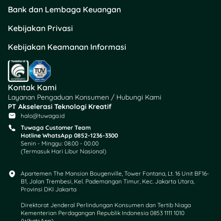
Pilih menu “Transaksi
Bank dan Lembaga Keuangan
lainnya”.
Kebijakan Privasi
Pilih menu “Transfer”
dan “Rek BCA”.
Kebijakan Keamanan Informasi
Masukkan nomor
RDN BCA kamu.
Masukkan nominal
deposit, minimal
Kontak Kami
Rp100.000, ya.
Layanan Pengaduan Konsumen / Hubungi Kami
Cek lagi data
PT Akselerasi Teknologi Kreatif
halo@tuwaga.id
transaksi.
Kalau sudah sesuai,
Tuwaga Customer Team
Hotline WhatsApp 0852-1236-3300
klik “Ya”.
Senin - Minggu: 08.00 - 00.00
Proses deposit RDN
(Termasuk Hari Libur Nasional)
BCA pun selesai.
Apartemen The Mansion Bougenville, Tower Fontana, Lt. 16 Unit BF16-
B1, Jalan Trembesi, Kel. Pademangan Timur, Kec. Jakarta Utara,
Cara Deposit Dana ke
Provinsi DKI Jakarta
RDN BCA di Aplikasi
Direktorat Jenderal Perlindungan Konsumen dan Tertib Niaga
BCA Mobile
Kementerian Perdagangan Republik Indonesia 0853 1111 1010
(WhatsApp)​