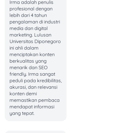
menyimpan uang, tapi
Irma adalah penulis
fungsinya berbeda.
profesional dengan
lebih dari 4 tahun
Salah satu perbedaannya
pengalaman di industri
yaitu pada RDN tidak ada
media dan digital
biaya admin. Jadi, uang
marketing. Lulusan
yang tersimpan di RDN
Universitas Diponegoro
tidak akan berkurang
ini ahli dalam
karena potongan admin.
menciptakan konten
Lain halnya dengan
berkualitas yang
rekening biasa yang
menarik dan SEO
dikenakan biaya
friendly. Irma sangat
administrasi bulanan.
peduli pada kredibilitas,
akurasi, dan relevansi
Nah, biar lebih jelas, kamu
konten demi
bisa cek perbedaan RDN
memastikan pembaca
dan rekening biasa berikut.
mendapat informasi
yang tepat.
Rekening
Fitur
RDN
Biasa