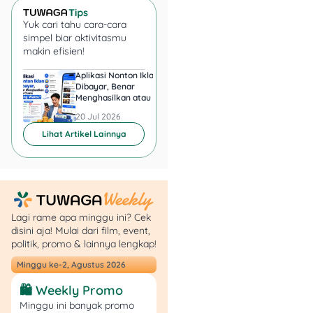
Pendaftaran RDN BCA bisa
Yuk cari tahu cara-cara
dilakukan secara
online
simpel biar aktivitasmu
makin efisien!
melalui aplikasi BEST
Mobile dari BCA. Berikut
Aplikasi Nonton Iklan
Aplikasi Penghasil 
langkah-langkahnya:
Dibayar, Benar
Minta KTP, Aman ata
Menghasilkan atau Cuma
Berbahaya?
Buang Waktu?
Download
aplikasi
20 Jul 2026
20 Jul 2026
BEST Mobile 2.0 di
Lihat Artikel Lainnya
App Store atau Play
Store.
Di laman
login
, klik
“Open Account”.
Kamu akan
Lagi rame apa minggu ini? Cek
diarahkan ke laman
disini aja! Mulai dari film, event,
BCA Sekurtias.
politik, promo & lainnya lengkap!
Masukkan
passcode
Minggu ke-2, Agustus 2026
“bcasekuritas” dan
klik “Login”.
🛍️ Weekly Promo
Di laman selanjutnya,
Minggu ini banyak promo