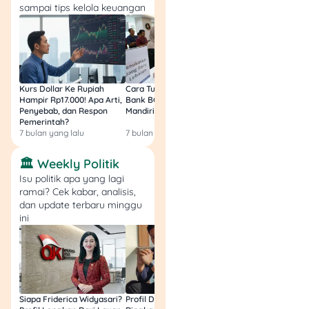
dan ketentuan
sampai tips kelola keuangan
pembukaan RDN.
Verifikasi bukan
robot, lalu klik
“Submit”.
Proses pendaftaran
Kurs Dollar Ke Rupiah
Cara Tukar Uang Baru di
Bansos Jabar Tahap
RDN BCA pun selesai.
Hampir Rp17.000! Apa Arti,
Bank BCA (Umum, BNI,
Masih Bisa Cair Awa
Penyebab, dan Respon
Mandiri, BRI, dan BSI) 2026!
Ini Jawaban & Cara
Cek email dari BCA
Pemerintah?
Resmi
Sekuritas yang berisi
7 bulan yang lalu
7 bulan yang lalu
7 bulan yang lalu
file pdf sebagai
informasi bahwa
🏛️ Weekly Politik
kamu sudah
Isu politik apa yang lagi
menyelesaikan
ramai? Cek kabar, analisis,
proses pembukaan
dan update terbaru minggu
ini
rekening RDN BCA.
Kalau RDN BCA
sudah aktif, kamu
akan menerima
email konfirmasi lagi
dari BCA Sekuritas.
Siapa Friderica Widyasari?
Profil Darma Mangkuluhur:
BLT Kesra 2026 Aka