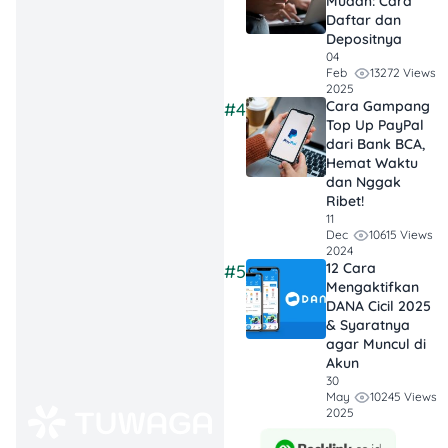
Mudah: Cara
KTP, NPWP, dan
Daftar dan
rekening BCA.
Depositnya
Prosesnya cepat
04
13272 Views
Feb
dan praktis!
2025
Cara Gampang
#4
Deposit & Tarik
Top Up PayPal
Dana Fleksibel:
dari Bank BCA,
Hemat Waktu
Deposit mulai
dan Nggak
Rp100 ribu, bisa
Ribet!
lewat ATM, BCA
11
10615 Views
Dec
Mobile, atau Flip.
2024
12 Cara
Penarikan saldo
#5
Mengaktifkan
juga cepat &
DANA Cicil 2025
bebas biaya ke
& Syaratnya
rekening BCA.
agar Muncul di
Akun
30
10245 Views
May
2025
Apa Kegunaan RDN?