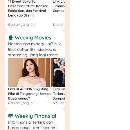
11 Event Jakarta
Link Live Streaming
Link Live Streamin
jawab pertanyaan
Desember 2025: Konser,
Timnas vs Filipina SEA
Timnas Indonesia U
Exhibition, dan Festival
Games Malam Ini, Gratis!
Zambia U17 Nanti 
yang tersedia
Lengkap Di sini!
Gratis & Legal Tanp
dengan tepat.
Login!
Selanjutnya,
upload
8 bulan yang lalu
8 bulan yang lalu
9 bulan yang lalu
dokumen
persyaratan ke
🍿 Weekly Movies
kolom yang
Nonton apa minggu ini? Yuk
lihat daftar film bioskop &
disediakan. Klik
streaming yang lagi rame!
“Next”.
Di halaman
Perjanjian Nasabah,
pahami semua
perjanjian antara
nasabah dan bank.
Lisa BLACKPINK Syuting
Film Komedi Indonesia
Film Avatar: Fire an
Film di Tangerang, Berapa
Terbaru 2026, Siap Ngakak
Segini Budget Prod
Cek ulang data diri
Bayarannya?
Sampai Sakit Perut!
dan Pendapatanny
kamu.
6 bulan yang lalu
6 bulan yang lalu
8 bulan yang lalu
Kalau sudah benar
semua, klik “Save”.
💸 Weekly Finansial
Centang kotak
Info finansial terkini: dari
persetujuan syarat
harga pasar, tren ekonomi,