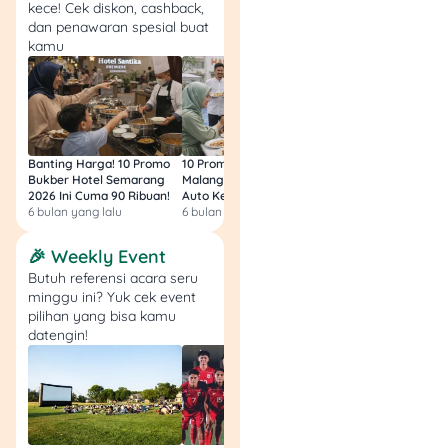
pilih “Tidak” lalu klik
kece! Cek diskon, cashback,
“Daftar FPRE”.
dan penawaran spesial buat
kamu
Selanjutnya, ada 6
halaman data diri
yang harus diisi
dengan benar, mulai
dari
Data Pribadi,
Sumber Dana, Data
Banting Harga! 10 Promo
10 Promo Bukber Hotel
Intip 10 Promo Buk
Pekerjaan, Tujuan
Bukber Hotel Semarang
Malang 2026: Start 75rb,
Hotel Surabaya 202
2026 Ini Cuma 90 Ribuan!
Auto Kenyang!
Sultan Harga 100rb
Investasi, Data Ahli
6 bulan yang lalu
6 bulan yang lalu
6 bulan yang lalu
Waris,
dan
Instruksi
Khusus
. Klik “Next”
🎉 Weekly Event
untuk berpindah ke
Butuh referensi acara seru
halaman data diri
minggu ini? Yuk cek event
selanjutnya.
pilihan yang bisa kamu
Di halaman
Instruksi
datengin!
Khusus
, pilih fasilitas
BEST dan masukkan
rekening BCA kamu.
Di halaman
Pertanyaan Umum
,