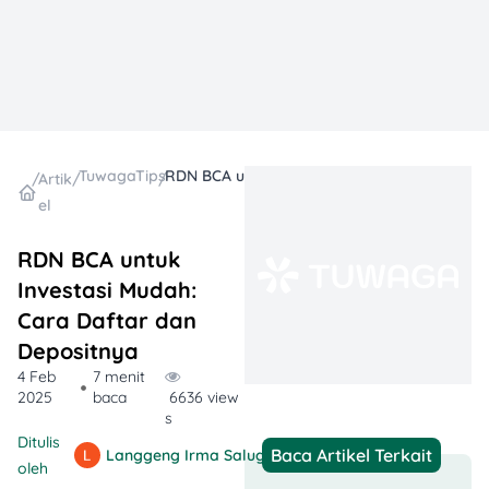
TuwagaTips
RDN BCA untuk Investasi Mudah: Cara Daftar dan Depositnya
/
Artik
/
/
el
RDN BCA untuk
Investasi Mudah:
Cara Daftar dan
Depositnya
4 Feb
7 menit
2025
baca
6636 view
s
Ditulis
Baca Artikel Terkait
Langgeng Irma Salugiasih
oleh