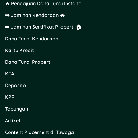
🔥 Pengajuan Dana Tunai Instant:
Untungnya, deposit dana ke
➡️ Jaminan Kendaraan 🚗
RDN BCA itu mudah banget.
Transfernya bisa lewat ATM
➡️ Jaminan Sertifikat Properti 🏠
BCA, aplikasi m-BCA, atau
aplikasi
Flip
untuk deposit
Dana Tunai Kendaraan
dari rekening bank lain
gratis. Berikut caranya:
Kartu Kredit
Dana Tunai Properti
Cara Deposit Dana ke
KTA
RDN BCA di ATM BCA
Deposito
Datang ke ATM BCA
KPR
terdekat.
Tabungan
Masukkan kartu
debit ke mesin ATM
Artikel
BCA.
Masukkan PIN
Content Placement di Tuwaga
rekening BCA kamu.