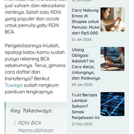
jual saham dan reksadana
Cara Nabung
nantinya. Salah satu RDN
Emas di
yang populer dan cocok
Shopee untuk
untuk pemula yaitu RDN
Pemula: Mulai
BCA.
dari Rp5.000
12 Jan 2026
Pengelolaannya mudah,
Utang
apalagi kalau kamu sudah
Obligasi
punya rekening BCA
Adalah? Ini
sebelumnya. Terus, gimana
Cara Kerja,
cara daftar dan
Untungnya,
transfernya? Berikut
dan Risikonya
Tuwaga
sudah rangkum
09 Jan 2026
panduan lengkapnya.
1 Lot Berapa
Lembar
Saham?
Key Takeaways:
Simak
Penjelasan Ini
RDN BCA
27 Nov 2025
Memudahkan