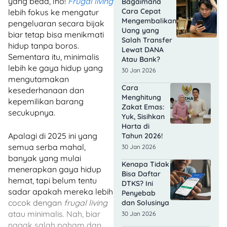
yang beda, lho!
Frugal living
Bagaimana
Cara Cepat
lebih fokus ke mengatur
Mengembalikan
pengeluaran secara bijak
Uang yang
biar tetap bisa menikmati
Salah Transfer
hidup tanpa boros.
Lewat DANA
Sementara itu, minimalis
Atau Bank?
lebih ke gaya hidup yang
30 Jan 2026
mengutamakan
Cara
kesederhanaan dan
Menghitung
kepemilikan barang
Zakat Emas:
secukupnya.
Yuk, Sisihkan
Harta di
Apalagi di 2025 ini yang
Tahun 2026!
semua serba mahal,
30 Jan 2026
banyak yang mulai
Kenapa Tidak
menerapkan gaya hidup
Bisa Daftar
hemat, tapi belum tentu
DTKS? Ini
sadar apakah mereka lebih
Penyebab
cocok dengan
frugal living
dan Solusinya
atau minimalis. Nah, biar
30 Jan 2026
nggak salah paham dan