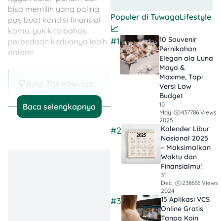
bisa memilih yang paling
Populer di
TuwagaLifestyle
pas buat kondisi finansial
📈
kamu, yuk kita bahas
10 Souvenir
#1
perbedaan keduanya lebih
Pernikahan
dalam!
Elegan ala Luna
Maya &
Maxime, Tapi
💡Key Takeaways:
Versi Low
Budget
Frugal Living vs
10
Baca selengkapnya
437786 Views
May
Minimalis: Fokus
2025
Berbeda:
Frugal
Kalender Libur
#2
Nasional 2025
living lebih ke
– Maksimalkan
hemat & bijak
Waktu dan
mengelola uang,
Finansialmu!
31
sementara
238666 Views
Dec
minimalis lebih ke
2024
15 Aplikasi VCS
#3
menyederhanaka
Online Gratis
n hidup dan fokus
Tanpa Koin