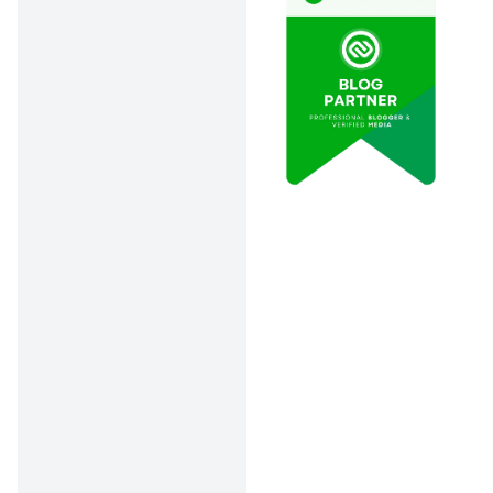
Punya barang
sedikit (minimalis)
tapi awet dan
hemat dalam
jangka panjang
(frugal) bisa jadi
strategi yang pas
buat gaya hidup
modern.
Hidup Hemat vs Hidup
Sederhana, Sama
Nggak Sih?
Frugal Living: Hemat
Tanpa Menyiksa 💰