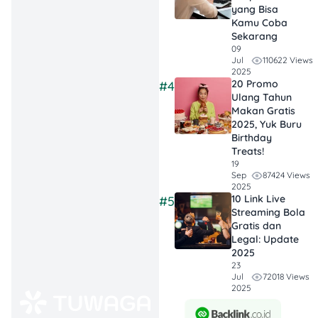
pada kualitas.
yang Bisa
Kamu Coba
Minimalis Nggak
Sekarang
09
Selalu Hemat,
110622 Views
Jul
Frugal Living
2025
20 Promo
#4
Nggak Selalu
Ulang Tahun
Simpel:
Orang
Makan Gratis
2025, Yuk Buru
minimalis bisa
Birthday
beli barang
Treats!
mahal asal
19
87424 Views
Sep
berkualitas,
2025
sementara frugal
10 Link Live
#5
Streaming Bola
living lebih fokus
Gratis dan
ke harga terbaik
Legal: Update
dan manfaat
2025
23
jangka panjang.
72018 Views
Jul
2025
Bisa Gabungin
Keduanya: