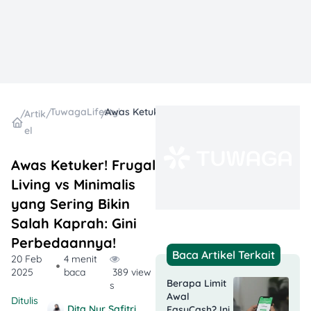
TuwagaLifestyle
Awas Ketuker! Frugal Living vs Minimalis yang Sering Bikin Salah Kaprah: Gini Perbedaannya!
/
Artik
/
/
el
Awas Ketuker! Frugal
Living vs Minimalis
yang Sering Bikin
Salah Kaprah: Gini
Perbedaannya!
Baca Artikel Terkait
20 Feb
4 menit
2025
baca
389 view
Berapa Limit
s
Awal
Ditulis
Dita Nur Safitri
EasyCash? Ini