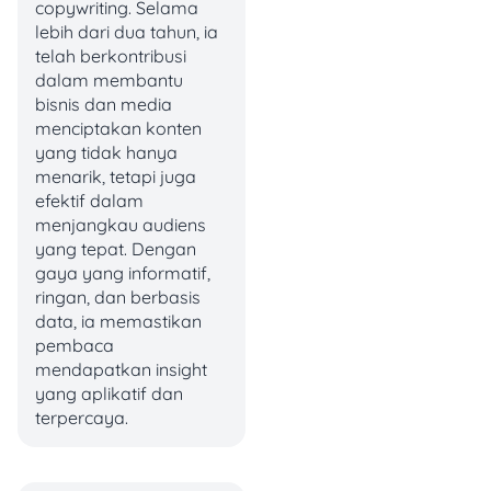
copywriting. Selama
sering jajan kopi mahal
lebih dari dua tahun, ia
setiap hari, kamu bikin
telah berkontribusi
sendiri di rumah dan
dalam membantu
uangnya dialihkan ke
bisnis dan media
investasi
. Intinya, pinter atur
menciptakan konten
keuangan tanpa
yang tidak hanya
kehilangan kenyamanan
menarik, tetapi juga
hidup!
efektif dalam
menjangkau audiens
yang tepat. Dengan
Minimalisme: Hidup
gaya yang informatif,
Simpel, Bukan Sekadar
ringan, dan berbasis
Hemat 🏡
data, ia memastikan
pembaca
mendapatkan insight
Sedangkan, pengertian
yang aplikatif dan
minimalis lebih berfokus ke
terpercaya.
kesadaran konsumsi dan
lingkungan. Cara
penerapan minimalis yaitu
menjalani gaya hidup ini