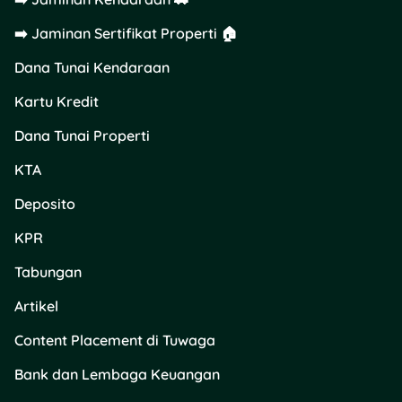
kebutuhan dan kondisi
➡️ Jaminan Sertifikat Properti 🏠
keuanganmu!
Dana Tunai Kendaraan
Mau lebih paham soal
pengelolaan keuangan,
Kartu Kredit
investasi, dan produk
finansial terbaik? Cek
Dana Tunai Properti
Tuwaga buat dapetin
insight
KTA
dan rekomendasi produk
seperti
KTA
,
kartu kredit
,
Deposito
deposito
, atau
pinjaman
multiguna
yang cocok buat
KPR
kebutuhanmu!
Tabungan
Artikel
Content Placement di Tuwaga
Bank dan Lembaga Keuangan