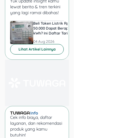
Yuk update insight kamu
kenyamanan,
frugal living
lewat berita & tren terkini
bisa jadi pilihan terbaik. Tapi
yang lagi ramai dibahas!
kalau kamu lebih suka
Beli Token Listrik Rp
Singapura Naikkan G
hidup simpel, nggak
50.000 Dapat Berapa
36.000 Guru demi
konsumtif, dan lebih
kWh? Ini Daftar Tarif PLN
Pertahankan Pendidi
3-9 Agustus 2026
Berkualitas, Ini
mindful
, minimalisme
04 Aug 2026
04 Aug 2026
Besarannya
mungkin lebih cocok.
Lihat Artikel Lainnya
Nggak ada yang salah
atau benar—kamu bisa
bahkan kombinasi
keduanya sesuai
kebutuhanmu!
Contoh Frugal Living &
Minimalis
Cek info biaya, daftar
layanan, dan rekomendasi
produk yang kamu
butuhin!