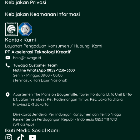
Kebijakan Privasi
Kebijakan Keamanan Informasi
Kontak Kami
Layanan Pengaduan Konsumen / Hubungi Kami
PT Akselerasi Teknologi Kreatif
halo@tuwaga.id
Tuwaga Customer Team
Hotline WhatsApp 0852-1236-3300
Senin - Minggu: 08.00 - 00.00
(Termasuk Hari Libur Nasional)
Apartemen The Mansion Bougenville, Tower Fontana, Lt. 16 Unit BF16-
B1, Jalan Trembesi, Kel. Pademangan Timur, Kec. Jakarta Utara,
Provinsi DKI Jakarta
Direktorat Jenderal Perlindungan Konsumen dan Tertib Niaga
Kementerian Perdagangan Republik Indonesia 0853 1111 1010
(WhatsApp)​
Ikuti Media Sosial Kami
I
T
Y