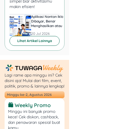
simpel biar aktivitasmu
Pengeluaran:
Biar nggak
makin efisien!
kebablasan, selalu
tracking
ke mana uangmu pergi.
Aplikasi Nonton Iklan
Aplikasi Penghasil 
Bisa pakai aplikasi
Dibayar, Benar
Minta KTP, Aman ata
Menghasilkan atau Cuma
Berbahaya?
keuangan atau catat
Buang Waktu?
manual.
20 Jul 2026
20 Jul 2026
🍽
Masak Sendiri & Kurangi
Lihat Artikel Lainnya
Jajan di Luar:
Beli kopi tiap
hari? Coba bikin sendiri di
rumah—hemat banyak, lho!
🎯
Belanja Cerdas, Jangan
Mudah Tergoda
Promo
:
Lagi rame apa minggu ini? Cek
Beli barang berkualitas
disini aja! Mulai dari film, event,
yang tahan lama lebih
politik, promo & lainnya lengkap!
worth it
daripada yang
Minggu ke-2, Agustus 2026
murah tapi cepat rusak.
💳
Hindari Utang
🛍️ Weekly Promo
Konsumtif:
Gunakan kartu
Minggu ini banyak promo
kredit buat kebutuhan
kece! Cek diskon, cashback,
dan penawaran spesial buat
penting aja, jangan buat
kamu