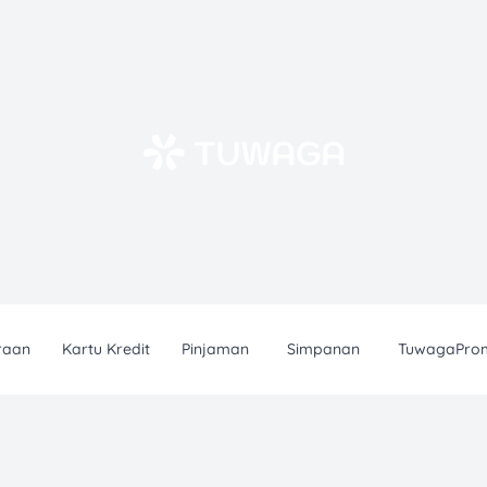
raan
Kartu Kredit
Pinjaman
Simpanan
TuwagaPro