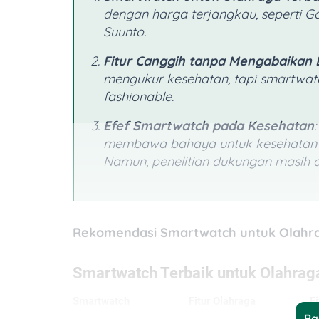
dengan harga terjangkau, seperti Ga
Suunto.
Fitur Canggih tanpa Mengabaikan 
mengukur kesehatan, tapi
smartwa
fashionable
.
Efef Smartwatch pada Kesehatan
membawa bahaya untuk kesehatan tubu
Namun, penelitian dukungan masih d
Rekomendasi Smartwatch untuk Olahra
Ba