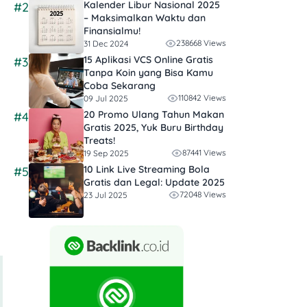
Kalender Libur Nasional 2025
#2
– Maksimalkan Waktu dan
Finansialmu!
238668 Views
31 Dec 2024
15 Aplikasi VCS Online Gratis
#3
Tanpa Koin yang Bisa Kamu
Coba Sekarang
110842 Views
09 Jul 2025
20 Promo Ulang Tahun Makan
#4
Gratis 2025, Yuk Buru Birthday
Treats!
87441 Views
19 Sep 2025
10 Link Live Streaming Bola
#5
Gratis dan Legal: Update 2025
72048 Views
23 Jul 2025