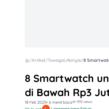
/
Artikel
/
TuwagaLifestyle
/
8 Smartwatch un
di Bawah Rp3 Jut
1313 views
18 Feb 2025
6 menit baca
Langgeng Irma Salugiasih