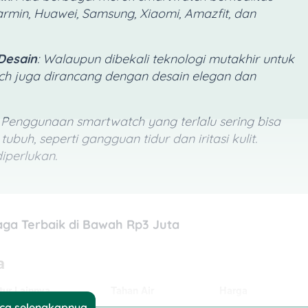
rmin, Huawei, Samsung, Xiaomi, Amazfit, dan
Desain
: Walaupun dibekali teknologi mutakhir untuk
tch
juga dirancang dengan desain elegan dan
: Penggunaan
smartwatch
yang terlalu sering bisa
h, seperti gangguan tidur dan iritasi kulit.
iperlukan.
ga Terbaik di Bawah Rp3 Juta
ca selengkapnya