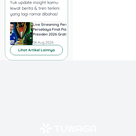
Yuk update insight kamu
lewat berita & tren terkini
yang lagi ramai dibahas!
Live Streaming Persib vs
Cara Nonton Persib 
Persebaya Final Piala
Persebaya Final Pial
Presiden 2026 Gratis atau
Presiden 2026 Secar
Berbayar?
Legal di HP dan TV
06 Aug 2026
06 Aug 2026
Lihat Artikel Lainnya
Lebih inklusif:
Banyak orang belum
pernah punya
pinjaman bank, jadi
data BI checking