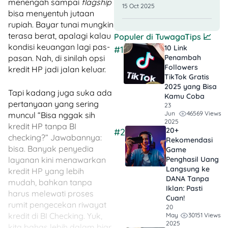
menengah sampai
flagship
15 Oct 2025
bisa menyentuh jutaan
rupiah. Bayar tunai mungkin
terasa berat, apalagi kalau
Populer di
TuwagaTips
📈
kondisi keuangan lagi pas-
10 Link
#1
Penambah
pasan. Nah, di sinilah opsi
Followers
kredit HP jadi jalan keluar.
TikTok Gratis​
2025 yang Bisa
Tapi kadang juga suka ada
Kamu Coba
pertanyaan yang sering
23
46569 Views
Jun
muncul “Bisa nggak sih
2025
kredit HP tanpa BI
20+
#2
checking?” Jawabannya:
Rekomendasi
bisa. Banyak penyedia
Game
Penghasil Uang
layanan kini menawarkan
Langsung ke
kredit HP yang lebih
DANA Tanpa
mudah, bahkan tanpa
Iklan​: Pasti
harus melewati proses
Cuan!
rumit pengecekan riwayat
20
kredit di BI Checking. Yuk,
30151 Views
May
2025
kita bahas lebih dalam biar