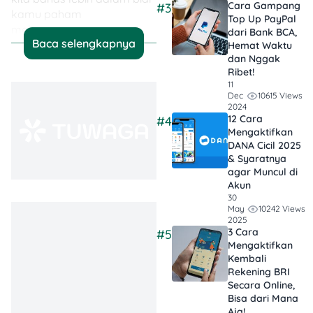
Cara Gampang
#3
kamu paham
Top Up PayPal
mekanismenya.
dari Bank BCA,
Baca selengkapnya
Hemat Waktu
dan Nggak
Ribet!
💡 Jadi, Poinnya…
11
10615 Views
Dec
Kredit Nggak
2024
Selalu Ribet
:
12 Cara
#4
Mengaktifkan
Kredit HP tanpa
DANA Cicil 2025
BI checking kasih
& Syaratnya
kemudahan buat
agar Muncul di
Akun
siapa pun yang
30
butuh gadget
10242 Views
May
2025
tanpa harus
3 Cara
#5
punya riwayat
Mengaktifkan
kredit panjang.
Kembali
Rekening BRI
Secara Online,
Aman Asal Pilih
Bisa dari Mana
yang Resmi
:
Aja!