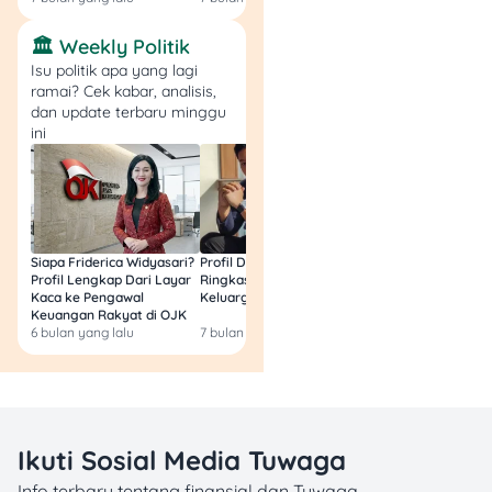
Checking: Apa
🏛️ Weekly Politik
Bedanya, Keunggulan,
Isu politik apa yang lagi
dan Hal yang Perlu
ramai? Cek kabar, analisis,
Diperhatikan
dan update terbaru minggu
ini
Kredit HP tanpa BI checking
punya karakteristik yang
cukup berbeda dibanding
kredit biasa di bank atau
leasing konvensional. Dari
Siapa Friderica Widyasari?
Profil Darma Mangkuluhur:
BLT Kesra 2026 Aka
sisi syarat, umumnya cukup
Profil Lengkap Dari Layar
Ringkas Latar Belakang
Lagi? Ini Fakta Res
Kaca ke Pengawal
Keluarga dan Bisnisnya
dengan KTP dan data
Keuangan Rakyat di OJK
penghasilan, sedangkan
6 bulan yang lalu
7 bulan yang lalu
8 bulan yang lalu
kredit biasa biasanya
meminta dokumen lengkap
seperti slip gaji, kartu
keluarga, hingga riwayat BI
checking. Prosesnya juga
Ikuti Sosial Media Tuwaga
lebih cepat, bahkan bisa
Info terbaru tentang finansial dan Tuwaga