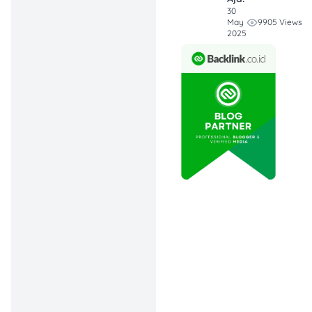
Gunakan
30
9905 Views
May
penyedia
2025
terdaftar di OJK
dan pastikan
semua syarat
serta bunga
dijelaskan di awal
biar transaksi
aman dan
tenang. 💸
Bangun Kredit
dari Sekarang
:
Meskipun tanpa
BI checking,
cicilan lancar bisa
bantu kamu
mulai bangun