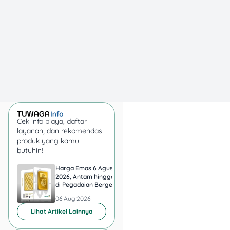
mereka “kosong”.
Tanpa layanan ini,
mereka tetap bisa
punya kesempatan
nyicil HP.
Proses cepat:
Karena nggak perlu
verifikasi panjang ke
BI, pengajuan bisa
lebih singkat. Kadang
cukup dalam
Cek info biaya, daftar
hitungan jam atau
layanan, dan rekomendasi
bahkan menit.
produk yang kamu
Praktis buat
butuhin!
generasi muda:
Harga Emas 6 Agustus
KJP Plus Agustus 20
Anak muda yang
2026, Antam hingga UBS
Cair Bertahap, Cek S
baru kerja atau
di Pegadaian Bergerak
Penerima dengan Car
masih kuliah sering
Berapa?
06 Aug 2026
06 Aug 2026
belum punya riwayat
Lihat Artikel Lainnya
kredit. Tapi
kebutuhan gadget