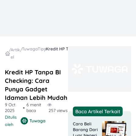
TuwagaTips
Kredit HP Tanpa BI Checking: Cara Punya Gadget Idaman Lebih Mudah
/
Artik
/
/
el
Kredit HP Tanpa BI
Checking: Cara
Punya Gadget
Idaman Lebih Mudah
9 Oct
6 menit
2025
baca
257 views
Baca Artikel Terkait
Ditulis
Tuwaga
Cara Beli
oleh
Barang Dari
Luar Negeri​