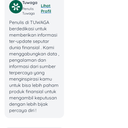
Maksudnya:
Tuwaga
Lihat
Penulis
Profil
Tuwaga
Pengajuan kredit HP
tetap bisa diproses
Penulis di TUWAGA
meskipun kamu
berdedikasi untuk
belum punya riwayat
memberikan informasi
kredit sama sekali.
ter-update seputar
Beberapa lembaga
dunia finansial . Kami
bahkan nggak
menggabungkan data ,
menolak meski ada
pengalaman dan
catatan kecil di SLIK
informasi dari sumber
OJK.
terpercaya yang
Fokus mereka lebih
menginspirasi kamu
ke syarat dasar
untuk bisa lebih paham
seperti KTP,
produk finansial untuk
penghasilan, dan
mengambil keputusan
kemampuan bayar
dengan lebih bijak
per bulan.
percaya diri !
Jadi, kredit HP tanpa BI