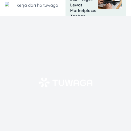
Lewat
Marketplace:
Taobao
sampai
Amazon!
21 Jan 2026
Harga
Pangan Turun
Jelang
Nataru 2025:
Ini 5
Dampaknya
24 Dec 2025
Apakah
Voucher MAP
Bisa
Digunakan di
Alfamart? Ini
Jawaban
Lengkapnya!
27 Nov 2025