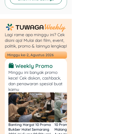
syarat utama.
Penghasilan / slip
gaji
: untuk
membuktikan
kemampuan bayar.
Nomor HP aktif &
Lagi rame apa minggu ini? Cek
alamat tinggal
:
disini aja! Mulai dari film, event,
untuk memastikan
politik, promo & lainnya lengkap!
kamu mudah
Minggu ke-2, Agustus 2026
dihubungi.
🛍️ Weekly Promo
Jejak digital
:
beberapa aplikasi
Minggu ini banyak promo
kece! Cek diskon, cashback,
kredit memakai data
dan penawaran spesial buat
dari HP atau akun e-
kamu
commerce untuk
menilai profil risiko.
Setelah semua dicek,
biasanya kamu langsung
Banting Harga! 10 Promo
10 Promo Bukber Hotel
Intip 10 Promo Buk
dapat keputusan disetujui
Bukber Hotel Semarang
Malang 2026: Start 75rb,
Hotel Surabaya 202
atau tidak. Kalau disetujui,