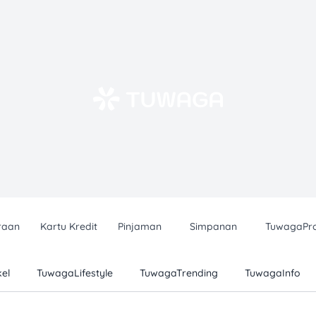
raan
Kartu Kredit
Pinjaman
Simpanan
TuwagaPr
el
TuwagaLifestyle
TuwagaTrending
TuwagaInfo