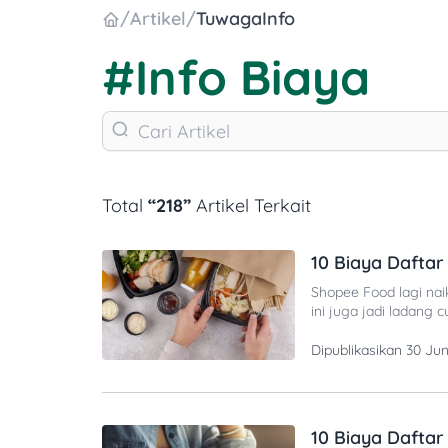
/
Artikel
/
TuwagaInfo
#Info Biaya
Total
“218”
Artikel Terkait
10 Biaya Daftar
Shopee Food lagi nai
ini juga jadi ladang
warung kecil, kedai 
lagi mikir buat gab
Dipublikasikan
30 Ju
10 Biaya Dafta