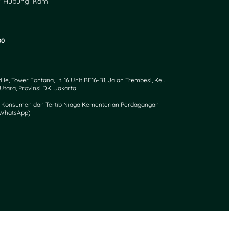
 Hubungi Kami
00
, Tower Fontana, Lt. 16 Unit BF16-B1, Jalan Trembesi, Kel.
tara, Provinsi DKI Jakarta
an Konsumen dan Tertib Niaga Kementerian Perdagangan
(WhatsApp)​