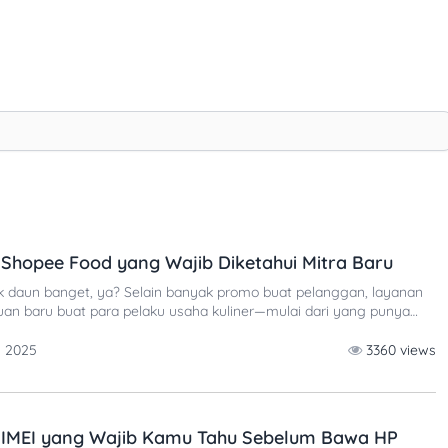
 Shopee Food yang Wajib Diketahui Mitra Baru
k daun banget, ya? Selain banyak promo buat pelanggan, layanan
 cuan baru buat para pelaku usaha kuliner—mulai dari yang punya
kopi, sampai restoran besar. Kalau kamu punya usaha makanan dan
ung ke Shopee Food, pertanyaan paling umum
n 2025
3360 views
r IMEI yang Wajib Kamu Tahu Sebelum Bawa HP