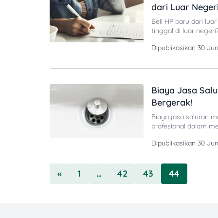
dari Luar Neger
Beli HP baru dari lua
tinggal di luar nege
soal satu hal penting
Dipublikasikan
30 Ju
yang IMEI-nya nggak 
Biaya Jasa Sal
Bergerak!
Biaya jasa saluran 
profesional dalam m
seperti wastafel, klo
Dipublikasikan
30 Ju
terlambat ya! Baca t
«
1
…
42
43
44