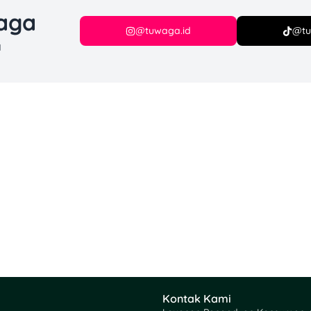
waga
@tuwaga.id
@tu
a
Kontak Kami