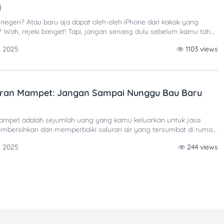
i
r negeri? Atau baru aja dapat oleh-oleh iPhone dari kakak yang
ri? Wah, rejeki banget! Tapi, jangan senang dulu sebelum kamu tahu
: pendaftaran IMEI. Kalau kamu belum tahu, HP dari luar negeri
n 2025
1103 views
terdaftar, bisa-bisa nggak bisa
uran Mampet: Jangan Sampai Nunggu Bau Baru
mampet adalah sejumlah uang yang kamu keluarkan untuk jasa
embersihkan dan memperbaiki saluran air yang tersumbat di rumah,
set, atau floor drain. Kalau kamu pikir ini sepele, duh… jangan sampai
n 2025
244 views
erus biar kamu tahu kisaran biayanya dan tips biar nggak