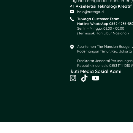
Layanan Pengaduan Konsumen /
PT Akselerasi Teknologi Kreatif
halo@tuwaga.id
Tuwaga Customer Team
Hotline WhatsApp 0852-1236-33
Senin - Minggu: 08.00 - 00.00
(Termasuk Hari Libur Nasional)
Apartemen The Mansion Bougenville
Pademangan Timur, Kec. Jakarta U
Direktorat Jenderal Perlindung
Republik Indonesia 0853 1111 1010 
Ikuti Media Sosial Kami
I
T
Y
n
i
o
s
k
u
t
t
t
a
o
u
g
k
b
r
e
a