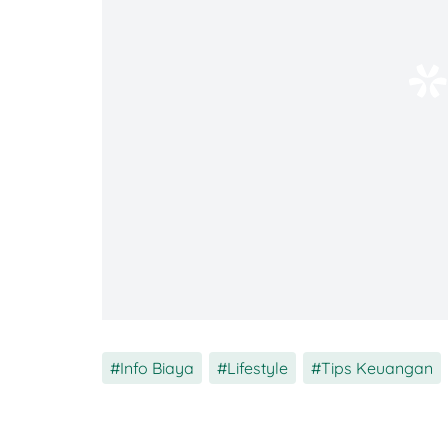
3. PPh (Pajak Penghasilan)
PPh
ini dikenakan untuk perseorangan d
nggak punya NPWP, siap-siap bayar 20%. 
juta – Rp2 juta tergantung status pajakmu
4. Biaya Pendaftaran IMEI di Bea Cukai
Tenang, pendaftaran IMEI-nya sendiri grat
hari sejak kamu datang ke Indonesia, dan
Meski gratis, kamu tetap perlu isi formulir
5. Jasa Titip (Kalau Pakai Jastip)
Info Biaya
,
Lifestyle
,
Tips Keuangan
Nah, kalau kamu nitip HP ke teman atau pa