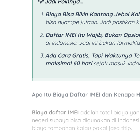
💡 Jadi Poinnya…
Biaya Bisa Bikin Kantong Jebol Ka
bisa nyampe jutaan. Jadi pastikan k
Daftar IMEI Itu Wajib, Bukan Opsio
di Indonesia. Jadi ini bukan formalit
Ada Cara Gratis, Tapi Waktunya Te
maksimal 60 hari
sejak masuk Indone
Apa Itu Biaya Daftar IMEI dan Kenapa 
Biaya daftar IMEI
adalah total biaya ya
negeri supaya bisa digunakan di Indones
biaya tambahan kalau pakai jasa titip.