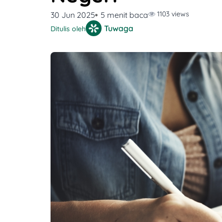
1103 views
30 Jun 2025
5 menit baca
Tuwaga
Ditulis oleh