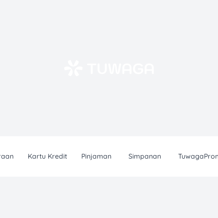
raan
Kartu Kredit
Pinjaman
Simpanan
TuwagaPro