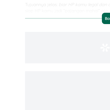
Tujuannya jelas:
biar HP kamu legal dan ak
siap HP kamu jadi “pajangan mahal” aja.
zonk pas sampai bandara nanti.
Ba
1. Bea Masuk (BM)
Bea
Masuk adalah pungutan resmi dari pe
adalah 10% dari nilai barang (harga HP)
Masuk-nya adalah Rp1 juta. Ingat ya, in
bayar.
2. PPN (Pajak Pertambahan Nilai)
PPN untuk barang impor seperti HP adala
HP-nya Rp10 juta dan Bea Masuk Rp1 juta, 