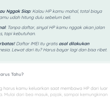
lau Nggak Siap
: Kalau HP kamu mahal, total biaya
amu udah hitung dulu sebelum beli.
nal
: Tanpa daftar, sinyal HP kamu nggak akan jalan
as, tapi kebutuhan.
rbatas!
Daftar IMEI itu gratis
asal dilakukan
sia. Lewat dari itu? Harus bayar lagi dan bisa ribet.
Harus Tahu?
ng harus kamu keluarkan saat membawa HP dari luar
ia. Mulai dari bea masuk, pajak, sampai kemungkinan