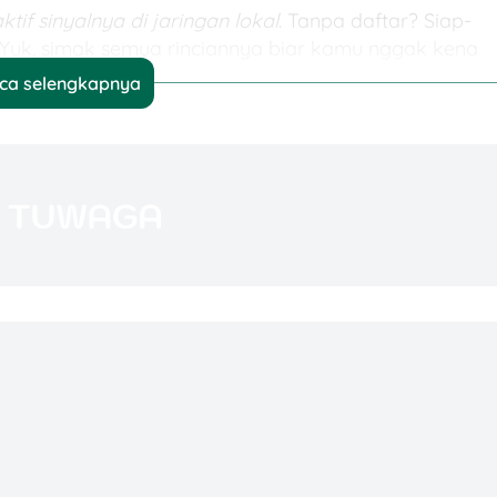
tif sinyalnya di jaringan lokal
. Tanpa daftar? Siap-
 Yuk, simak semua rinciannya biar kamu nggak kena
ca selengkapnya
merintah buat barang impor. Buat HP, besarnya
. Misalnya kamu beli HP seharga Rp10 juta, maka Bea
i baru satu dari beberapa pungutan yang akan kamu
h 11% dari harga barang + Bea Masuk. Jadi kalau tad
maka PPN-nya = 11% dari Rp11 juta, yaitu Rp1,21 juta.