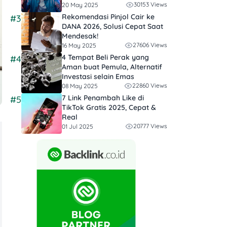
30153 Views
20 May 2025
Rekomendasi Pinjol Cair ke
#3
DANA 2026, Solusi Cepat Saat
Mendesak!
27606 Views
16 May 2025
4 Tempat Beli Perak yang
#4
Aman buat Pemula, Alternatif
Investasi selain Emas
22860 Views
08 May 2025
7 Link Penambah Like di
#5
TikTok Gratis 2025, Cepat &
Real
20777 Views
01 Jul 2025