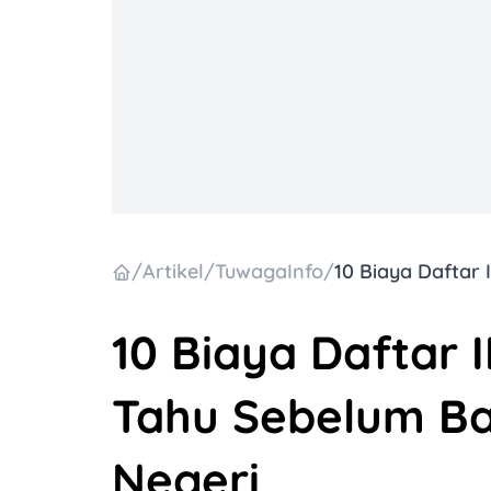
/
Artikel
/
TuwagaInfo
/
10 Biaya Daftar
Tahu Sebelum Ba
Negeri