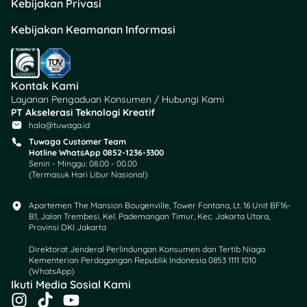
hadapi hari, lebih rapi, dan
Kebijakan Privasi
tentunya lebih percaya diri
Kebijakan Keamanan Informasi
✨ Dengan mengikuti 10
cara memilih tas yang
cocok untuk pekerjaan di
atas, kamu nggak cuma
Kontak Kami
tampil lebih keren, tapi juga
Layanan Pengaduan Konsumen / Hubungi Kami
jadi lebih profesional.
Win-
PT Akselerasi Teknologi Kreatif
win
!
halo@tuwaga.id
Tuwaga Customer Team
Butuh dana buat beli tas
Hotline WhatsApp 0852-1236-3300
Senin - Minggu: 08.00 - 00.00
kerja impian? Atau mau
(Termasuk Hari Libur Nasional)
mulai atur cashflow supaya
pengeluaran lifestyle tetap
Apartemen The Mansion Bougenville, Tower Fontana, Lt. 16 Unit BF16-
aman?
B1, Jalan Trembesi, Kel. Pademangan Timur, Kec. Jakarta Utara,
Provinsi DKI Jakarta
🎯 Langsung aja ke
Tuwaga
Direktorat Jenderal Perlindungan Konsumen dan Tertib Niaga
– platform lengkap yang
Kementerian Perdagangan Republik Indonesia 0853 1111 1010
(WhatsApp)​
bantu kamu:
Ikuti Media Sosial Kami
I
T
Y