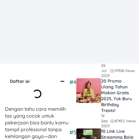
Waktu dan
Finansialmu!
31
238672 Views
Dec
2024
15 Aplikasi VCS
#3
Online Gratis
Tanpa Koin
yang Bisa
Kamu Coba
Sekarang
09
111108 Views
Jul
2025
20 Promo
Daftar isi
#4
Ulang Tahun
Makan Gratis
2025, Yuk Buru
Birthday
Dengan tahu cara memilih
Treats!
tas yang cocok untuk
19
87452 Views
Sep
pekerjaan bisa bantu kamu
2025
tampil profesional tanpa
10 Link Live
#5
kehilangan gaya—dan
Streaming Bola