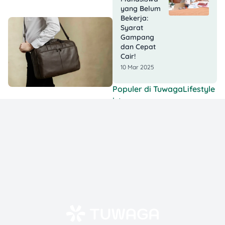
yang Belum
Bekerja:
Syarat
Gampang
dan Cepat
Cair!
10 Mar 2025
Populer di
TuwagaLifestyle
📈
10 Souvenir
#1
Pernikahan
Elegan ala Luna
Maya &
Maxime, Tapi
Versi Low
Budget
10
437794 Views
May
2025
Kalender Libur
#2
Nasional 2025
– Maksimalkan