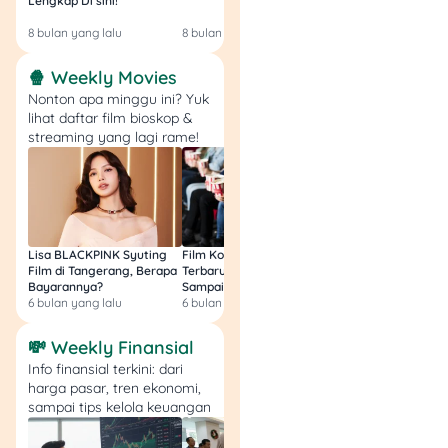
Lengkap Di sini!
Gratis & Legal Tanp
jalan kaki atau naik
Login!
transportasi umum setiap
8 bulan yang lalu
8 bulan yang lalu
9 bulan yang lalu
hari. Tas yang nyaman
akan bantu kamu tetap
🍿 Weekly Movies
produktif tanpa harus
Nonton apa minggu ini? Yuk
merasa kelelahan bahkan
lihat daftar film bioskop &
sebelum sampai kantor.
streaming yang lagi rame!
9. Desain Clean = Lebih
Profesional
Tas dengan desain clean
Lisa BLACKPINK Syuting
Film Komedi Indonesia
Film Avatar: Fire an
Film di Tangerang, Berapa
Terbaru 2026, Siap Ngakak
Segini Budget Prod
dan minimalis justru terlihat
Bayarannya?
Sampai Sakit Perut!
dan Pendapatanny
lebih
mature
dan elegan.
6 bulan yang lalu
6 bulan yang lalu
8 bulan yang lalu
Ornamen berlebihan atau
logo besar bisa
💸 Weekly Finansial
mengalihkan perhatian dan
Info finansial terkini: dari
bikin kamu kelihatan
harga pasar, tren ekonomi,
sampai tips kelola keuangan
kurang profesional,
terutama di lingkungan