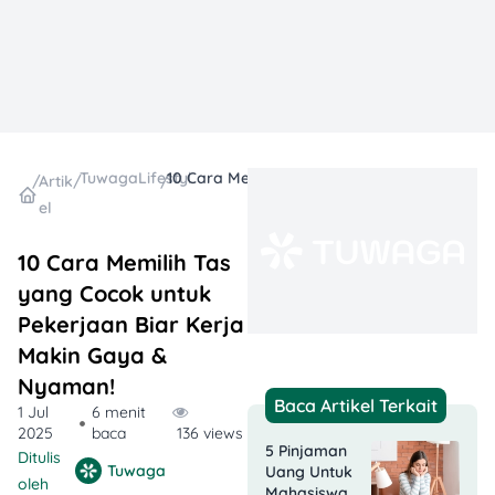
TuwagaLifestyle
10 Cara Memilih Tas yang Cocok untuk Pekerjaan Biar Kerja Makin Gaya & Nyaman!
/
Artik
/
/
el
10 Cara Memilih Tas
yang Cocok untuk
Pekerjaan Biar Kerja
Makin Gaya &
Nyaman!
Baca Artikel Terkait
1 Jul
6 menit
2025
baca
136 views
5 Pinjaman
Ditulis
Tuwaga
Uang Untuk
oleh
Mahasiswa