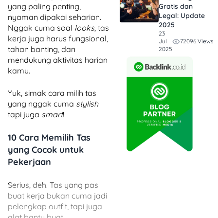
yang paling penting,
Gratis dan
Legal: Update
nyaman dipakai seharian.
2025
Nggak cuma soal
looks
, tas
23
kerja juga harus fungsional,
72096 Views
Jul
tahan banting, dan
2025
mendukung aktivitas harian
kamu.
Yuk, simak cara milih tas
yang nggak cuma
stylish
tapi juga
smart
!
10 Cara Memilih Tas
yang Cocok untuk
Pekerjaan
Serius, deh. Tas yang pas
buat kerja bukan cuma jadi
pelengkap outfit, tapi juga
alat bantu buat