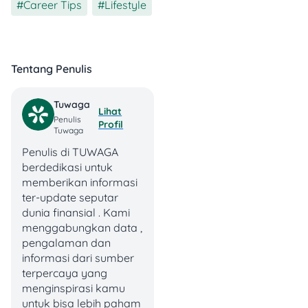
Career Tips
,
Lifestyle
Tentang Penulis
Tuwaga
Lihat
Penulis
Profil
Tuwaga
Penulis di TUWAGA
berdedikasi untuk
4. Cek Jahitan = Cek
memberikan informasi
Kualitas
ter-update seputar
dunia finansial . Kami
Ini nih detail yang sering di-
menggabungkan data ,
skip padahal super penting!
pengalaman dan
Jahitan yang kuat dan rapi
informasi dari sumber
bukan cuma soal estetik,
terpercaya yang
tapi juga soal ketahanan
menginspirasi kamu
tas kamu dalam jangka
untuk bisa lebih paham