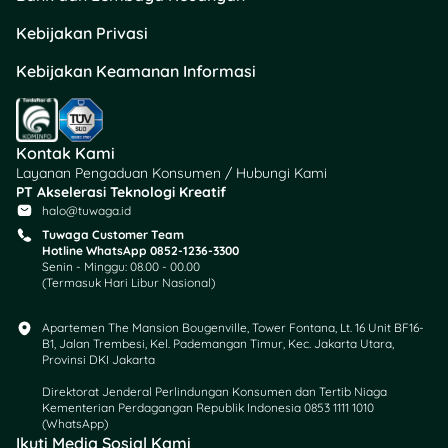
Investor agresif punya
profil risiko yang tinggi.
Kebijakan Privasi
Mereka udah khatam sama
fluktuasi pasar, jadi paham
Kebijakan Keamanan Informasi
kapan momen yang tepat
buat
buy, sell, and take
profit.
Nggak heran kalau
Kontak Kami
keuntungan yang diraup
Layanan Pengaduan Konsumen / Hubungi Kami
investor agresif juga besar.
PT Akselerasi Teknologi Kreatif
halo@tuwaga.id
Walaupun investor agresif
Tuwaga Customer Team
suka main di saham, tapi
Hotline WhatsApp 0852-1236-3300
Senin - Minggu: 08.00 - 00.00
mereka juga diversifikasi ke
(Termasuk Hari Libur Nasional)
instrumen lain yang rendah
risiko untuk meminimalisir
Apartemen The Mansion Bougenville, Tower Fontana, Lt. 16 Unit BF16-
kerugian.
B1, Jalan Trembesi, Kel. Pademangan Timur, Kec. Jakarta Utara,
Provinsi DKI Jakarta
Direktorat Jenderal Perlindungan Konsumen dan Tertib Niaga
Kementerian Perdagangan Republik Indonesia 0853 1111 1010
(WhatsApp)​
Ikuti Media Sosial Kami