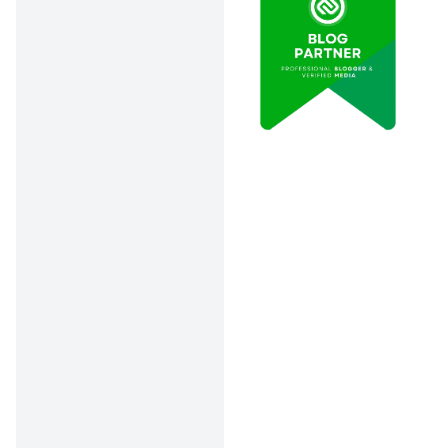
saham, reksa
dana, atau emas
untuk hasil
maksimal dan
keamanan
tambahan.
Baru Investasi tapi Rugi
Terus, Bisa Jadi…
Tren investasi mulai
kelihatan pesat sejak
zaman Covid-29 atau tahun
2020. Data terupdate dari
BEI, mayoritas investor di
Indonesia sekarang
79%
didominasi oleh usia di
bawah 40 tahun
atau