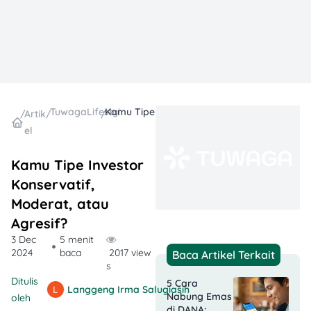
TuwagaLifestyle
Kamu Tipe Investor Konservatif, Moderat, atau Agresif?
/
Artik
/
/
el
Kamu Tipe Investor
Konservatif,
Moderat, atau
Agresif?
3 Dec
5 menit
2024
baca
2017 view
Baca Artikel Terkait
s
Ditulis
5 Cara
Langgeng Irma Salugiasih
Nabung Emas
oleh
di DANA: