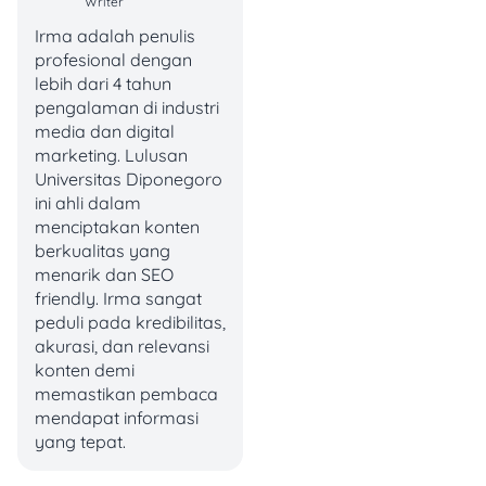
Writer
Asal naruh duit,
Irma adalah penulis
padahal belum riset
profesional dengan
perusahaan yang
lebih dari 4 tahun
mau diinvestasikan,
pengalaman di industri
gimana kondisi
media dan digital
pasar belakangan,
marketing. Lulusan
sampai analisis
Universitas Diponegoro
teknikal dan
ini ahli dalam
fundamental
menciptakan konten
Gampang panik atau
berkualitas yang
over-excited
.
menarik dan SEO
friendly. Irma sangat
Poin
peak of ignorance
peduli pada kredibilitas,
itulah yang penting tapi
akurasi, dan relevansi
sering diabaikan investor
konten demi
pemula. Padahal, hasil riset
memastikan pembaca
sebelum investasi bakal
mendapat informasi
jadi pondasi kuat buat
yang tepat.
kamu agar bisa
gain more,
lose less
?