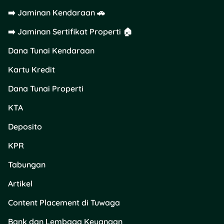
nggak selalu dapat return
tinggi, tapi uang mereka
➡️ Jaminan Kendaraan 🚗
masih aman dan minim
➡️ Jaminan Sertifikat Properti 🏠
kerugian besar.
Dana Tunai Kendaraan
Karena tipe investor
moderat sudah memaklumi
Kartu Kredit
konsep
loss and return
,
Dana Tunai Properti
maka cocok untuk ambil
investasi di reksa dana
KTA
campuran dan reksa dana
pendapatan tetap.
Deposito
3. Agresif (Risk Taker)
KPR
Tabungan
Terakhir, tipe investor
agresif yang sering dipuja-
Artikel
puja sama dua tipe investor
Content Placement di Tuwaga
sebelumnya?
Bank dan Lembaga Keuangan