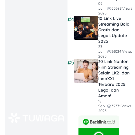
Tren, Fokus
09
55398 Views
Jul
pada Tujuan:
2025
Sesuaikan pilihan
10 Link Live
#4
investasi dengan
Streaming Bola
Gratis dan
tujuan
Legal: Update
keuanganmu,
2025
seperti tabungan
23
36024 Views
Jul
pendidikan atau
2025
30 Link Nonton
pertumbuhan
#5
Film Streaming
aset jangka
Selain LK21 dan
panjang.
IndoXXI
Terbaru 2025:
Diversifikasi
Legal dan
Aman!
untuk Kurangi
18
Risiko:
Sebar
32371 Views
Sep
2025
investasi di
berbagai
instrumen seperti