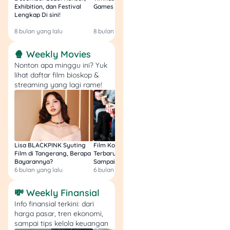
udah mulai investasi.
Exhibition, dan Festival
Games Malam Ini, Gratis!
Zambia U17 Nanti 
Soalnya, kamu udah tahu
Lengkap Di sini!
Gratis & Legal Tanp
cara
manage
ekspektasi
Login!
8 bulan yang lalu
8 bulan yang lalu
9 bulan yang lalu
profit yang realistis.
🍿 Weekly Movies
Nonton apa minggu ini? Yuk
3 Tipe Investor
lihat daftar film bioskop &
streaming yang lagi rame!
berdasarkan Profil
Risiko
Dilansir dari
Corporate
Finance Institute
, ada tiga
Lisa BLACKPINK Syuting
Film Komedi Indonesia
Film Avatar: Fire an
tipe investor utama
Film di Tangerang, Berapa
Terbaru 2026, Siap Ngakak
Segini Budget Prod
berdasarkan profil risiko,
Bayarannya?
Sampai Sakit Perut!
dan Pendapatanny
yaitu konservatif, moderat,
6 bulan yang lalu
6 bulan yang lalu
8 bulan yang lalu
dan agresif. Berikut
💸 Weekly Finansial
penjelasannya.
Info finansial terkini: dari
harga pasar, tren ekonomi,
1. Konservatif (Risk
sampai tips kelola keuangan