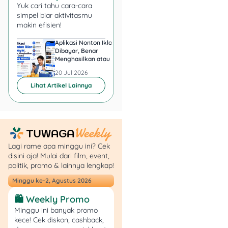
Yuk cari tahu cara-cara
Nggak ada yang namanya
simpel biar aktivitasmu
stres dan jadi
panic
makin efisien!
buying/selling,
apalagi
kalau lagi musim diskon
Aplikasi Nonton Iklan
Aplikasi Penghasil 
harga.
Dibayar, Benar
Minta KTP, Aman ata
Menghasilkan atau Cuma
Berbahaya?
Buang Waktu?
20 Jul 2026
20 Jul 2026
?Punya Tujuan
Lihat Artikel Lainnya
Keuangan yang Jelas
Poin ini juga berkaitan
sama jenis instrumen yang
diambil. Misalnya, kamu
mau nabung santai dan
Lagi rame apa minggu ini? Cek
disini aja! Mulai dari film, event,
nggak buru-buru pengin
politik, promo & lainnya lengkap!
cuan karena tujuannya
buat pendidikan anak. Jadi,
Minggu ke-2, Agustus 2026
nggak masalah kalau
🛍️ Weekly Promo
kamu investasi di reksa
Minggu ini banyak promo
dana atau emas.
kece! Cek diskon, cashback,