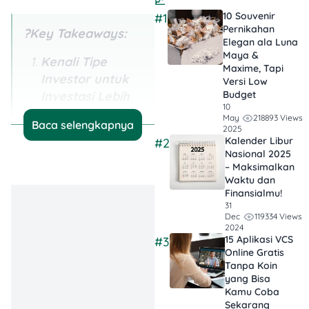
📈
10 Souvenir
#1
Pernikahan
?Key Takeaways:
Elegan ala Luna
Maya &
Kenali Tipe
Maxime, Tapi
Investor untuk
Versi Low
Investasi Lebih
Budget
10
Tepat:
Pahami
218893 Views
May
Baca selengkapnya
apakah kamu
2025
Kalender Libur
#2
konservatif,
Nasional 2025
moderat, atau
– Maksimalkan
Waktu dan
agresif. Ini
Finansialmu!
membantumu
31
memilih
119334 Views
Dec
2024
instrumen
15 Aplikasi VCS
#3
investasi sesuai
Online Gratis
Tanpa Koin
profil risiko.
yang Bisa
Kamu Coba
Jangan Ikut
Sekarang