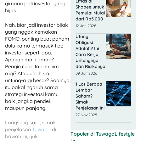
Emas di
gimana jadi investor yang
Shopee untuk
bijak.
Pemula: Mulai
dari Rp5.000
Nah, biar jadi investor bijak
12 Jan 2026
yang nggak kemakan
Utang
FOMO, penting buat paham
Obligasi
dulu kamu termasuk tipe
Adalah? Ini
investor seperti apa.
Cara Kerja,
Apakah main aman?
Untungnya,
Pengin cuan tapi minim
dan Risikonya
rugi? Atau udah siap
09 Jan 2026
untung-rugi besar? Soalnya,
1 Lot Berapa
itu bakal ngaruh sama
Lembar
strategi investasi kamu,
Saham?
baik jangka pendek
Simak
maupun panjang.
Penjelasan Ini
27 Nov 2025
Langsung saja, simak
penjelasan
Tuwaga
di
Populer di
TuwagaLifestyle
bawah ini, yuk!