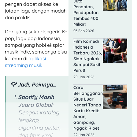
Juta
pengen dapet akses ke
Penonton,
jutaan lagu dengan mudah
Pendapatan
dan praktis.
Tembus 400
Miliar!
03 Feb 2026
Dari yang suka dengerin K-
pop, lagu pop Indonesia,
Film Komedi
sampai yang hobi eksplor
Indonesia
musik indie, semuanya bisa
Terbaru 2026,
ketemu di
aplikasi
Siap Ngakak
Sampai Sakit
streaming musik
.
Perut!
29 Jan 2026
💡 Jadi, Poinnya…
Cara
Berlangganan
Spotify Masih
Situs Luar
Juara Global
:
Negeri Tanpa
Kartu Kredit:
Dengan katalog
Aman,
lengkap,
Gampang,
algoritma pintar,
Nggak Ribet
dan fitur viral,
22 Jan 2026