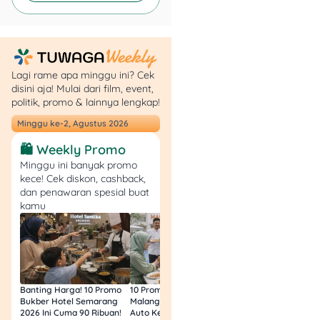
Radio dengan stasiun 24
jam juga ngasih
pengalaman kayak
dengerin radio tradisional
tapi dengan kualitas
Lagi rame apa minggu ini? Cek
disini aja! Mulai dari film, event,
streaming modern.
politik, promo & lainnya lengkap!
4. Amazon Music
Minggu ke-2, Agustus 2026
🛍️ Weekly Promo
Minggu ini banyak promo
kece! Cek diskon, cashback,
dan penawaran spesial buat
kamu
Amazon Music punya lebih
dari 80 juta pengguna
Banting Harga! 10 Promo
10 Promo Bukber Hotel
Intip 10 Promo Buk
worldwide dan terus
Bukber Hotel Semarang
Malang 2026: Start 75rb,
Hotel Surabaya 202
2026 Ini Cuma 90 Ribuan!
Auto Kenyang!
Sultan Harga 100rb
tumbuh dengan solid.