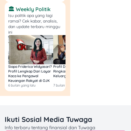
24 tahun.
🏛️ Weekly Politik
Platform asal Tencent ini
Isu politik apa yang lagi
punya keunggulan dalam
ramai? Cek kabar, analisis,
fitur-fitur sosial, kayak bisa
dan update terbaru minggu
ini
comment di lagu, nyanyi
bareng karaoke, sama live
streaming dari artis.
Yang bikin JOOX populer di
Indonesia adalah fokusnya
Siapa Friderica Widyasari?
Profil Darma Mangkuluhur:
BLT Kesra 2026 Aka
Profil Lengkap Dari Layar
Ringkas Latar Belakang
Lagi? Ini Fakta Res
ke konten lokal dan Asia.
Kaca ke Pengawal
Keluarga dan Bisnisnya
Mereka punya koleksi lagu
Keuangan Rakyat di OJK
K-pop, Mandopop, dan
6 bulan yang lalu
7 bulan yang lalu
8 bulan yang lalu
lagu Indonesia yang cukup
lengkap. Fitur lirik real-time
dan karaoke juga jadi daya
tarik utama buat pengguna
yang suka nyanyi.
Ikuti Sosial Media Tuwaga
Info terbaru tentang finansial dan Tuwaga
6. Deezer