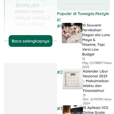
Spotify jadi
pilihan utama
Populer di
TuwagaLifestyle
banyak orang di
📈
seluruh dunia.
10 Souvenir
#1
Pernikahan
Tiap Aplikasi
Elegan ala Luna
Maya &
Punya
Baca selengkapnya
Maxime, Tapi
Keunggulan
Versi Low
Unik
: Apple Music
Budget
10
unggul di kualitas
218893 Views
May
audio, YouTube
2025
Kalender Libur
#2
Music di video &
Nasional 2025
cover song,
– Maksimalkan
sementara JOOX
Waktu dan
Finansialmu!
fokus ke lokal
31
dan karaoke-an.
119334 Views
Dec
2024
15 Aplikasi VCS
#3
Pilih sesuai
Online Gratis