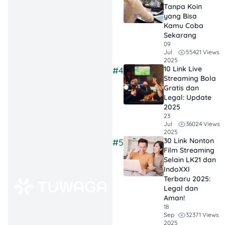
Kebutuhan &
Tanpa Koin
Budget
: Mau
yang Bisa
Kamu Coba
kualitas premium,
Sekarang
koleksi lokal, atau
09
komunitas indie—
55421 Views
Jul
2025
tinggal pilih
10 Link Live
#4
aplikasi
Streaming Bola
Gratis dan
streaming musik
Legal: Update
yang paling
2025
cocok sama gaya
23
36024 Views
Jul
hidup kamu.
2025
30 Link Nonton
#5
Film Streaming
Selain LK21 dan
IndoXXI
Daftar 10 Aplikasi
Terbaru 2025:
Streaming Musik Paling
Legal dan
Banyak Digunakan
Aman!
18
32371 Views
Sep
Berikut ini adalah daftar 10
2025