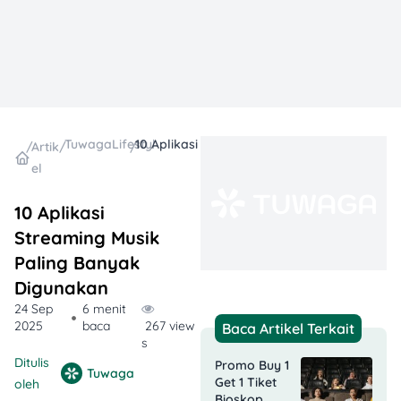
TuwagaLifestyle
10 Aplikasi Streaming Musik Paling Banyak Digunakan
/
Artik
/
/
el
10 Aplikasi
Streaming Musik
Paling Banyak
Digunakan
24 Sep
6 menit
2025
baca
267 view
Baca Artikel Terkait
s
Ditulis
Promo Buy 1
Tuwaga
Get 1 Tiket
oleh
Bioskop