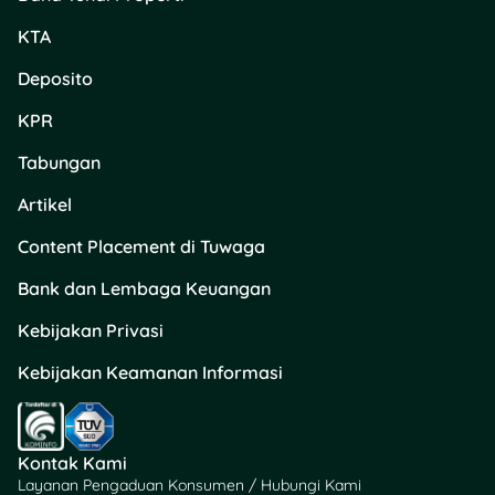
playlist infinite berdasarkan
musik favorit kamu.
KTA
Deposito
Algoritma mereka bisa
ngerti selera musik kamu
KPR
dengan detail dan ngasih
rekomendasi yang akurat.
Tabungan
Plus, mereka punya fitur
SongCatcher buat nyari
Artikel
lagu cuma dengan nyanyi
Content Placement di Tuwaga
sebagian liriknya.
Bank dan Lembaga Keuangan
7. SoundCloud
Kebijakan Privasi
Kebijakan Keamanan Informasi
Kontak Kami
Layanan Pengaduan Konsumen / Hubungi Kami