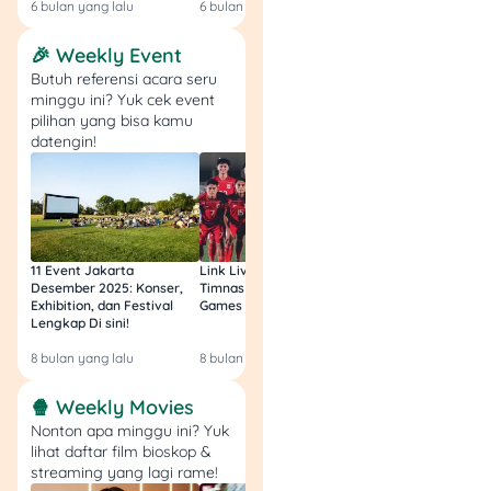
6 bulan yang lalu
6 bulan yang lalu
6 bulan yang lalu
Platform ini punya
keunggulan terintegrasi
🎉 Weekly Event
sama Alexa dan smart
Butuh referensi acara seru
home devices.
minggu ini? Yuk cek event
pilihan yang bisa kamu
Jadi kamu bisa kontrol
datengin!
musik cuma dengan
perintah suara. Amazon
Music juga menawarkan
lebih dari 100 juta lagu
dalam katalognya.
11 Event Jakarta
Link Live Streaming
Link Live Streamin
Desember 2025: Konser,
Timnas vs Filipina SEA
Timnas Indonesia U
Exhibition, dan Festival
Games Malam Ini, Gratis!
Zambia U17 Nanti 
Buat pengguna Amazon
Lengkap Di sini!
Gratis & Legal Tanp
Prime, ada keuntungan
Login!
tambahan karena dapet
8 bulan yang lalu
8 bulan yang lalu
9 bulan yang lalu
akses ke Prime Music yang
🍿 Weekly Movies
udah include dalam
membership.
Nonton apa minggu ini? Yuk
lihat daftar film bioskop &
streaming yang lagi rame!
Amazon Music Unlimited