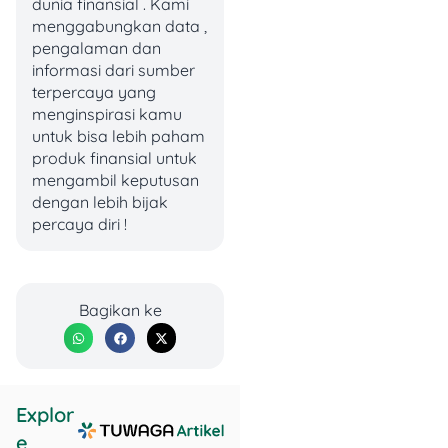
Release Radar dan Daily
dunia finansial . Kami
Mix-nya bisa jadi sahabat
menggabungkan data ,
terbaik.
pengalaman dan
informasi dari sumber
terpercaya yang
Interface-nya yang user-
menginspirasi kamu
friendly dan kemampuan
untuk bisa lebih paham
sinkronisasi lintas
produk finansial untuk
perangkat bikin Spotify
mengambil keputusan
tetap jadi pilihan utama.
dengan lebih bijak
percaya diri !
2. YouTube Music
Bagikan ke
Explor
YouTube Music punya
e
kekuatan unik karena