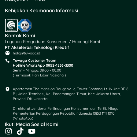
Kebijakan Keamanan Informasi
Kontak Kami
Layanan Pengaduan Konsumen / Hubungi Kami
Telat bayar pajak motor
PT Akselerasi Teknologi Kreatif
bisa bikin dompet bocor
halo@tuwaga.id
karena denda PKB dan
Tuwaga Customer Team
SWDKLLJ. Untungnya,
Hotline WhatsApp 0852-1236-3300
Senin - Minggu: 08.00 - 00.00
solusi digital seperti Samsat
(Termasuk Hari Libur Nasional)
Online atau autodebet bikin
proses bayar pajak lebih
Apartemen The Mansion Bougenville, Tower Fontana, Lt. 16 Unit BF16-
gampang dan tepat waktu.
B1, Jalan Trembesi, Kel. Pademangan Timur, Kec. Jakarta Utara,
Provinsi DKI Jakarta
Masih bingung soal
Direktorat Jenderal Perlindungan Konsumen dan Tertib Niaga
keuangan atau pajak? Cek
Kementerian Perdagangan Republik Indonesia 0853 1111 1010
(WhatsApp)​
Tuwaga
—platform edukasi
Ikuti Media Sosial Kami
keuangan yang bantu
I
T
Y
kamu atur keuangan