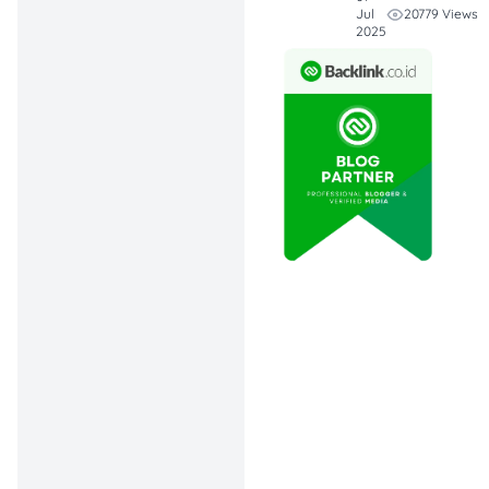
20779 Views
Jul
Pajak:
Bayar
2025
pajak motor jadi
lebih gampang
dengan fitur
autodebet atau
aplikasi Samsat
Online. Praktis,
nggak perlu antri,
dan pastinya
hemat waktu.
Sisihkan Dana
Pajak Secara
Berkala:
Hindari
kejutan saat
jatuh tempo
dengan
menyisihkan