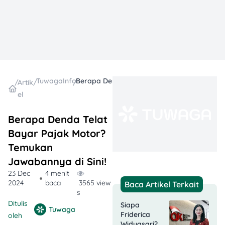
TuwagaInfo
Berapa Denda Telat Bayar Pajak Motor? Temukan Jawabannya di Sini!
/
Artik
/
/
el
Berapa Denda Telat
Bayar Pajak Motor?
Temukan
Jawabannya di Sini!
23 Dec
4 menit
2024
baca
3565 view
Baca Artikel Terkait
s
Ditulis
Siapa
Tuwaga
Friderica
oleh
Widyasari?