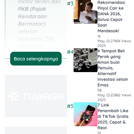
motor terdiri dari
Rekomendasi
#3
Pinjol Cair ke
PKB (Pajak
DANA 2026,
Kendaraan
Solusi Cepat
Bermotor)
Saat
sebesar
Mendesak!
16
maksimal 25%
27606 Views
May
dari pajak
2025
4 Tempat Beli
#4
tahunan, dan
Perak yang
Baca selengkapnya
SWDKLLJ
Aman buat
Pemula,
(Sumbangan
Alternatif
Wajib Dana
Investasi selain
Kecelakaan Lalu
Emas
Lintas)
senilai
08
22862 Views
May
Rp32.000 untuk
2025
7 Link
#5
motor.
Penambah Like
di TikTok Gratis
Manfaatkan
2025, Cepat &
Fitur Digital
Real
untuk Bayar
01