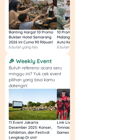
Bayar Pajak
Banting Harga! 10 Promo
10 Promo Bukber Hotel
Intip 10 Promo Buk
Bukber Hotel Semarang
Malang 2026: Start 75rb,
Hotel Surabaya 202
2026 Ini Cuma 90 Ribuan!
Auto Kenyang!
Sultan Harga 100rb
6 bulan yang lalu
6 bulan yang lalu
6 bulan yang lalu
🎉 Weekly Event
Butuh referensi acara seru
minggu ini? Yuk cek event
Nah, biar kamu nggak
pilihan yang bisa kamu
keteteran soal ini, yuk intip
datengin!
beberapa tips yang bisa
bikin kamu lebih teratur.
Nggak ribet kok, cukup
sesimpel ubah beberapa
kebiasaan aja.
11 Event Jakarta
Link Live Streaming
Link Live Streamin
Desember 2025: Konser,
Timnas vs Filipina SEA
Timnas Indonesia U
1. Tandai Tanggal Bayar
Exhibition, dan Festival
Games Malam Ini, Gratis!
Zambia U17 Nanti 
Pajak
Lengkap Di sini!
Gratis & Legal Tanp