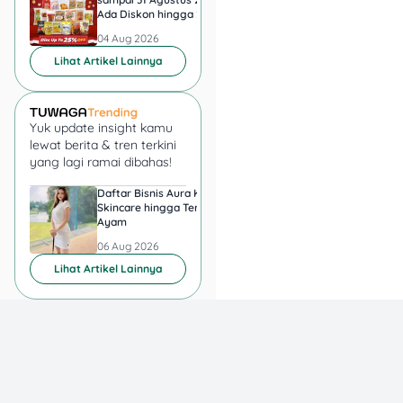
Ada Diskon hingga 25
Ice Matcha dan Ice
Persen Snack UMKM
Espresso Jadi Rp11.
04 Aug 2026
04 Aug 2026
Lihat Artikel Lainnya
Yuk update insight kamu
lewat berita & tren terkini
yang lagi ramai dibahas!
Daftar Bisnis Aura Kasih,
Hadiah Juara Piala
Skincare hingga Ternak
Presiden 2026 Berapa
Ayam
yang Diperebutkan
Persib dan Persebay
06 Aug 2026
06 Aug 2026
Lihat Artikel Lainnya
Download Aplikasi