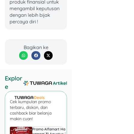
produk finansial untuk
Rp32.000
mengambil keputusan
dengan lebih bijak
Total Denda
= Denda PKB +
percaya diri !
Denda SWDKLLJ
Total Denda = Rp18.750 +
Rp32.000 = Rp50.750
Bagikan ke
Cara Bayar Pajak
Kendaraan Online,
Gampang Banget!
Explor
Nggak sempet ke Samsat?
e
Tenang, sekarang bayar
pajak kendaraan bisa lewat
Samsat Online
. Caranya
Cek kumpulan promo
terbaru, diskon, dan
juga simpel banget, begini
cashback biar belanja
langkahnya:
makin cuan!
Promo Alfamart Hari Ini
Super Indo Tebar Pr
sampai 31 Agustus 2026,
sampai 12 Agustus 2