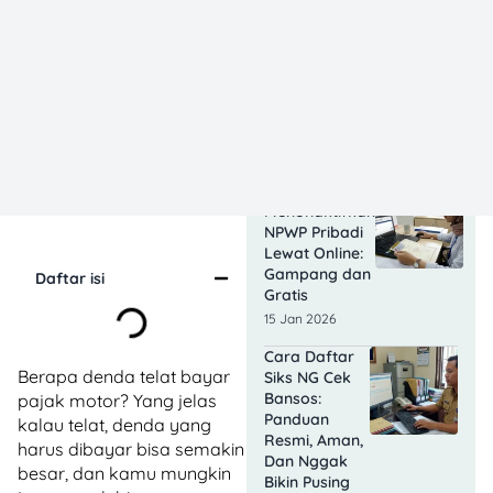
Kriteria
Pegawai SPPG
Diangkat
Menjadi PPPK
2026: Ini Kata
BGN
20 Jan 2026
Cara
Menonaktifkan
NPWP Pribadi
Lewat Online:
Gampang dan
Daftar isi
Gratis
15 Jan 2026
Cara Daftar
Berapa denda telat bayar
Siks NG Cek
Bansos:
pajak motor? Yang jelas
Panduan
kalau telat, denda yang
Resmi, Aman,
harus dibayar bisa semakin
Dan Nggak
besar, dan kamu mungkin
Bikin Pusing