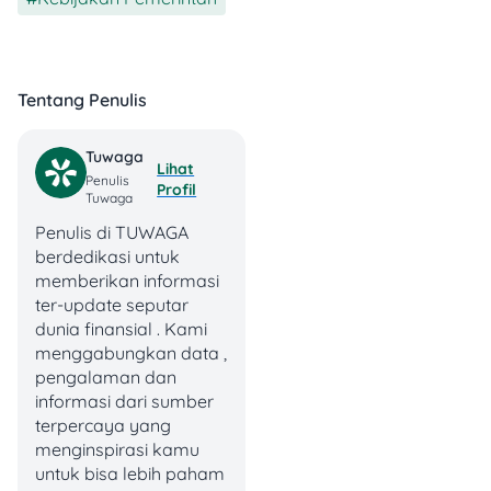
denda kalau kamu telat
bayar pajak motor?
Tentang Penulis
Tuwaga
Lihat
Penulis
Profil
Tuwaga
Penulis di TUWAGA
Contoh Kasus:
berdedikasi untuk
memberikan informasi
Misalnya, pajak motor
ter-update seputar
kamu per tahun sebesar
dunia finansial . Kami
Rp300.000
, dan kamu telat
menggabungkan data ,
3 bulan
.
pengalaman dan
informasi dari sumber
Denda PKB
:
terpercaya yang
25% x Rp300.000 x
menginspirasi kamu
(3/12) =
Rp18.750
untuk bisa lebih paham
Denda SWDKLLJ
: