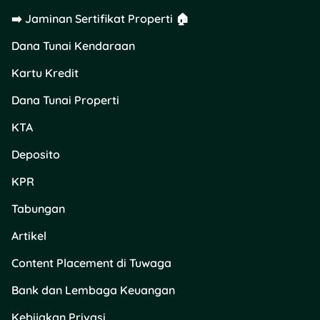
Lewat
Samsat Online
,
➡️ Jaminan Sertifikat Properti 🏠
kamu bisa bayar kapan
pun dan di mana pun.
Dana Tunai Kendaraan
Nggak cuma hemat waktu,
Kartu Kredit
tapi juga hemat tenaga.
Dana Tunai Properti
Baca Juga:
2025:
KTA
PPN, TAPERA, dan
Deposito
BPJS Naik—Strategi
Kelola Uang yang
KPR
Harus Kamu Tahu
Tabungan
Artikel
Bayar Pajak Motor
Tepat Waktu Itu
Content Placement di Tuwaga
Penting
Bank dan Lembaga Keuangan
Kebijakan Privasi