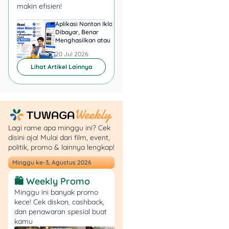
akan dikirim ke
makin efisien!
alamat yang
terdaftar. Praktis,
Aplikasi Nonton Iklan
Aplikasi Penghasil 
Dibayar, Benar
Minta KTP, Aman ata
kan?
Menghasilkan atau Cuma
Berbahaya?
Buang Waktu?
20 Jul 2026
20 Jul 2026
Jadi, nggak perlu repot lagi
Lihat Artikel Lainnya
deh, dan pastikan bayar
tepat waktu biar nggak
kena denda!?
Baca Juga:
“BPS:
Lagi rame apa minggu ini? Cek
Standar hidup
disini aja! Mulai dari film, event,
politik, promo & lainnya lengkap!
layak di Jakarta
butuh 1.65 Juta per
Minggu ke-3, Agustus 2026
bulan.” Eh gimana?
🛍️ Weekly Promo
Minggu ini banyak promo
kece! Cek diskon, cashback,
Tips Agar Kamu Bisa
dan penawaran spesial buat
Terhindar Dari Telat
kamu