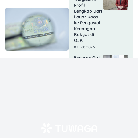
Profil
Lengkap Dari
Layar Kaca
ke Pengawal
Keuangan
Rakyat di
OJK
03 Feb 2026
Besaran Gaji
Pensiunan
PNS 2026: Ini
Info
Lengkapnya!
21 Jan 2026
Kenaikan Gaji
PNS Tahun
2026, Masih
Dikaji? Ini
Fakta
Terbarunya
20 Jan 2026