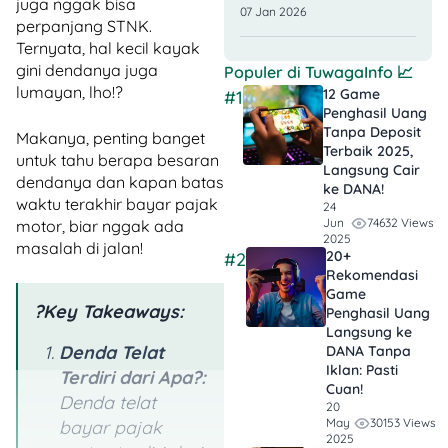
juga nggak bisa
07 Jan 2026
perpanjang STNK.
Ternyata, hal kecil kayak
gini dendanya juga
Populer di
TuwagaInfo
📈
lumayan, lho!?
12 Game
#1
Penghasil Uang
Tanpa Deposit
Makanya, penting banget
Terbaik 2025,
untuk tahu berapa besaran
Langsung Cair
dendanya dan kapan batas
ke DANA!
waktu terakhir bayar pajak
24
74632 Views
Jun
motor, biar nggak ada
2025
masalah di jalan!
20+
#2
Rekomendasi
Game
?Key Takeaways:
Penghasil Uang
Langsung ke
Denda Telat
DANA Tanpa
Iklan​: Pasti
Terdiri dari Apa?:
Cuan!
Denda telat
20
30153 Views
May
bayar pajak
2025