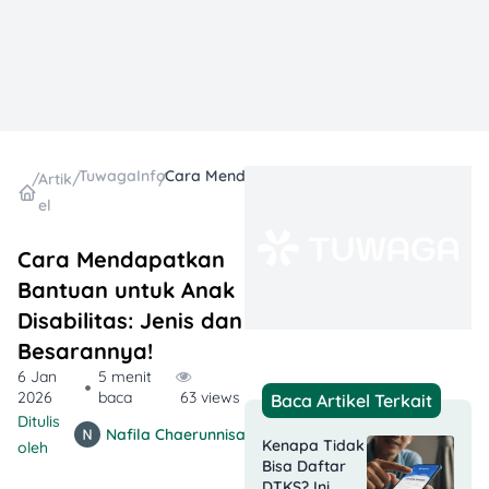
TuwagaInfo
Cara Mendapatkan Bantuan untuk Anak Disabilitas: Jenis dan Besarannya!
/
Artik
/
/
el
Cara Mendapatkan
Bantuan untuk Anak
Disabilitas: Jenis dan
Besarannya!
6 Jan
5 menit
2026
baca
63 views
Baca Artikel Terkait
Ditulis
Nafila Chaerunnisa
Kenapa Tidak
oleh
Bisa Daftar
DTKS? Ini