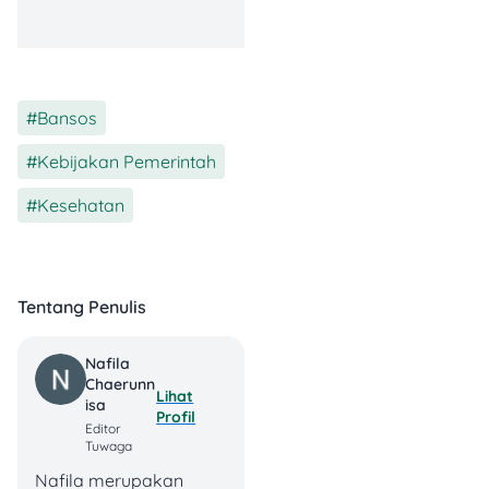
PKH
adalah bantuan tunai
bersyarat untuk keluarga
yang memenuhi kriteria.
Untuk kategori penyandang
Bansos
,
disabilitas berat, nominal
yang sering dirujuk sekitar
Kebijakan Pemerintah
,
Rp2.400.000/tahun
(umumnya dicairkan
Kesehatan
bertahap). Catatan:
kebijakan bisa berubah
mengikuti penetapan
pemerintah tiap tahun.
Tentang Penulis
2. BPNT / Program
Sembako
Nafila
Chaerunn
Lihat
Isa
Profil
BPNT
biasanya berupa
Editor
saldo bantuan untuk
Tuwaga
belanja bahan pangan
Nafila merupakan