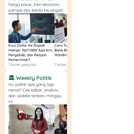
harga pasar, tren ekonomi,
kamu mengejar program
sampai tips kelola keuangan
seperti ATENSI yang
umumnya berbasis
asesmen kebutuhan.
6. Pantau status dan
Kurs Dollar Ke Rupiah
Cara Tukar Uang Baru di
Bansos Jabar Tahap
siap untuk verifikasi
Hampir Rp17.000! Apa Arti,
Bank BCA (Umum, BNI,
Masih Bisa Cair Awa
lapangan
Penyebab, dan Respon
Mandiri, BRI, dan BSI) 2026!
Ini Jawaban & Cara
Pemerintah?
Resmi
7 bulan yang lalu
7 bulan yang lalu
7 bulan yang lalu
Setelah pengajuan, bisa
ada tahapan verifikasi,
🏛️ Weekly Politik
mulai dari cek data sampai
Isu politik apa yang lagi
kunjungan/konfirmasi. Di
ramai? Cek kabar, analisis,
tahap ini, yang bikin proses
dan update terbaru minggu
lancar adalah: dokumen
ini
siap, data konsisten, dan
kontak aktif.
Tips Biar Peluang