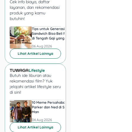
pada kecocokan data.
Cek info biaya, daftar
layanan, dan rekomendasi
produk yang kamu
2. Siapkan dokumen
butuhin!
utama
Tips untuk Generasi
Harga Emas 6 Agust
Sandwich Bisa Beli Rumah
2026, Antam hingga
Biasanya kamu akan
di Tengah Gaji yang
di Pegadaian Berger
diminta:
Harus Terbagi
Berapa?
06 Aug 2026
06 Aug 2026
Lihat Artikel Lainnya
KTP
orang tua/wali
KK
Dokumen/keterang
Butuh ide liburan atau
an disabilitas
rekomendasi film? Yuk
(misalnya surat
jelajahi artikel lifestyle seru
keterangan dari
di sini!
fasilitas
kesehatan/tenaga
10 Meme Persahabatan
7 Meme Halu Jadi Sp
Parker dan Ned di Spider-
Man setelah Nonton
medis sesuai
Man
kebutuhan daerah)
04 Aug 2026
04 Aug 2026
Lihat Artikel Lainnya
Tip kecil tapi ngaruh: