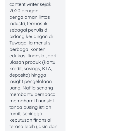
pokok melalui mekanisme
content writer sejak
non-tunai. Nilai yang
2020 dengan
banyak dijadikan acuan
pengalaman lintas
adalah Rp200.000/bulan
industri, termasuk
(bisa
sebagai penulis di
dicairkan/diakumulasikan
bidang keuangan di
sesuai jadwal penyaluran).
Tuwaga. Ia menulis
berbagai konten
3. ATENSI Kemensos
edukasi finansial, dari
(Asistensi Rehabilitasi
ulasan produk (kartu
Sosial)
kredit, savings, KTA,
deposito) hingga
ATENSI itu pendekatannya
insight pengelolaan
rehabilitasi sosial, bisa
uang. Nafila senang
mencakup dukungan
membantu pembaca
kebutuhan dasar, terapi,
memahami finansial
pelatihan, sampai
tanpa pusing istilah
dukungan aksesibilitas
rumit, sehingga
(tergantung asesmen dan
keputusan finansial
kebutuhan). Definisinya
terasa lebih yakin dan