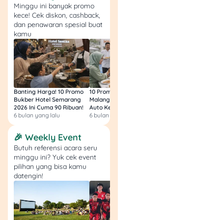
Minggu ini banyak promo
sosial, jadi wajar kalau
kece! Cek diskon, cashback,
tahap ini cukup krusial.
dan penawaran spesial buat
kamu
4. Gunakan aplikasi Cek
Bansos untuk fitur
“Usul” dan “Sanggah”
Kalau wilayah kamu
Banting Harga! 10 Promo
10 Promo Bukber Hotel
Intip 10 Promo Buk
Bukber Hotel Semarang
Malang 2026: Start 75rb,
Hotel Surabaya 202
mendukung, kamu bisa
2026 Ini Cuma 90 Ribuan!
Auto Kenyang!
Sultan Harga 100rb
memanfaatkan aplikasi
6 bulan yang lalu
6 bulan yang lalu
6 bulan yang lalu
resmi untuk:
🎉 Weekly Event
Usul
(mengajukan
Butuh referensi acara seru
data/keluarga agar
minggu ini? Yuk cek event
pilihan yang bisa kamu
dipertimbangkan)
datengin!
Sanggah
(kalau ada
data yang
menurutmu tidak
sesuai)