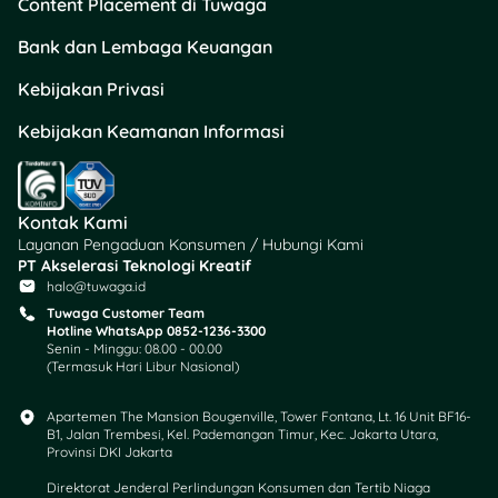
Content Placement di Tuwaga
selalu cek info terbaru
karena kebijakan/kuota
Bank dan Lembaga Keuangan
bisa berubah dari waktu ke
waktu.
Kebijakan Privasi
Kebijakan Keamanan Informasi
Kalau kamu juga ingin
literasi finansial yang
praktis (nggak bikin pusing)
buat mengatur kebutuhan
Kontak Kami
keluarga, yuk mampir ke
Layanan Pengaduan Konsumen / Hubungi Kami
Tuwaga. Di
Tuwaga
kamu
PT Akselerasi Teknologi Kreatif
bisa dapat info lengkap
halo@tuwaga.id
berbagai produk finansial,
Tuwaga Customer Team
mulai dari kartu kredit,
Hotline WhatsApp 0852-1236-3300
Senin - Minggu: 08.00 - 00.00
tabungan, KTA, deposito,
(Termasuk Hari Libur Nasional)
hingga dana tunai properti
& kendaraan, plus artikel
Apartemen The Mansion Bougenville, Tower Fontana, Lt. 16 Unit BF16-
insight biar keputusan
B1, Jalan Trembesi, Kel. Pademangan Timur, Kec. Jakarta Utara,
finansial kamu makin
Provinsi DKI Jakarta
mantap. Bahkan, kamu
Direktorat Jenderal Perlindungan Konsumen dan Tertib Niaga