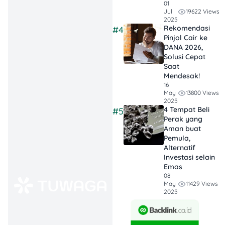
01
Ada bantuan
19622 Views
Jul
2025
tunai (PKH),
Rekomendasi
#4
bantuan
Pinjol Cair ke
DANA 2026,
sembako (BPNT),
Solusi Cepat
dan layanan
Saat
rehabilitasi
Mendesak!
16
(ATENSI). Beda
13800 Views
May
jenis, beda jalur.
2025
4 Tempat Beli
#5
Perak yang
Pakai fitur “Usul
Aman buat
& Sanggah” Biar
Pemula,
Nggak Mentok
:
Alternatif
Kalau data belum
Investasi selain
Emas
muncul atau ada
08
yang tidak sesuai,
11429 Views
May
2025
fitur usul dan
sanggah bisa jadi
jalan resmi untuk