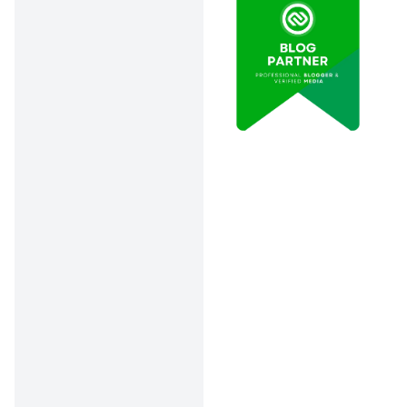
perbaikan/ajuka
n ulang.
Jenis Bantuan Yang
Biasanya Relevan
Untuk Anak Disabilitas
Sebelum daftar, penting
untuk paham “kamu
sedang mengejar bantuan
yang mana”, karena
jalurnya bisa beda-beda:
1. PKH (Program
Keluarga Harapan)