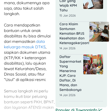
Cair yang
mana, dokumennya apa
Wajib KPM
saja, atau takut salah
Tahu
langkah.
15 Jan 2026
Cara Klaim
Cara mendapatkan
Santunan
bantuan untuk anak
Kematian BPJS
disabilitas itu bisa dimulai
Kesehatan dan
dari memastikan
data
Ketenagakerjaan!
keluarga masuk DTKS
,
14 Jan 2026
siapkan dokumen utama
Daftar
(KTP/KK + keterangan
Supermarket
disabilitas), lalu ajukan
Yang
lewat Kelurahan/Desa,
Menerima
Dinas Sosial, atau fitur
KJP: Cara
“Usul” di aplikasi resmi.
Daftar, Di
Mana, dan
Sembakonya
Semua langkah ini perlu
14 Jan 2026
kamu ikuti biar peluang
bantuan seperti PKH, BPNT,
dan layanan ATENSI makin
Populer di
TuwagaInfo
📈