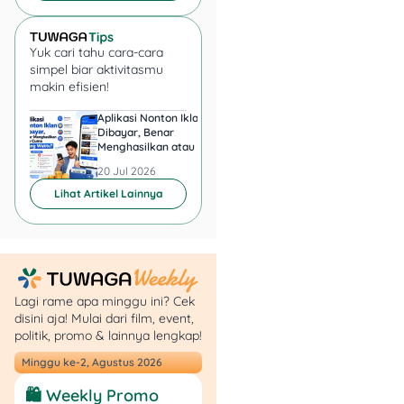
scan/foto dokumen yang
jelas (tidak blur) buat jaga-
jaga kalau diminta unggah
Yuk cari tahu cara-cara
online
.
simpel biar aktivitasmu
makin efisien!
3. Minta
Aplikasi Nonton Iklan
Aplikasi Penghasil 
diusulkan/daftar lewat
Dibayar, Benar
Minta KTP, Aman ata
Menghasilkan atau Cuma
Berbahaya?
Kelurahan/Desa untuk
Buang Waktu?
20 Jul 2026
20 Jul 2026
masuk DTKS
Lihat Artikel Lainnya
DTKS sering jadi “gerbang”
untuk banyak bantuan.
Umumnya prosesnya
dimulai dari lingkungan:
RT/RW → Kelurahan/Desa
Lagi rame apa minggu ini? Cek
disini aja! Mulai dari film, event,
→ verifikasi → masuk DTKS
politik, promo & lainnya lengkap!
(kalau memenuhi). DTKS
sendiri adalah data induk
Minggu ke-2, Agustus 2026
yang dipakai untuk
🛍️ Weekly Promo
program perlindungan