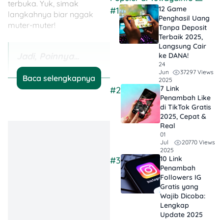
terbuka. Yuk, simak
12 Game
#1
langkahnya biar nggak
Penghasil Uang
muter-muter!
Tanpa Deposit
Terbaik 2025,
Langsung Cair
Jadi, Poinnya…
ke DANA!
24
37297 Views
Jun
DTKS itu Kunci
Baca selengkapnya
2025
Masuk
: Banyak
7 Link
#2
Penambah Like
program bantuan
di TikTok Gratis
mengacu ke
2025, Cepat &
DTKS, jadi kalau
Real
01
nama sudah
20770 Views
Jul
masuk DTKS bisa
2025
10 Link
#3
bikin proses lebih
Penambah
cepat.
Followers IG
Gratis yang
Pilih Bantuan
Wajib Dicoba:
Lengkap
Sesuai
Update 2025
Kebutuhan Anak
: