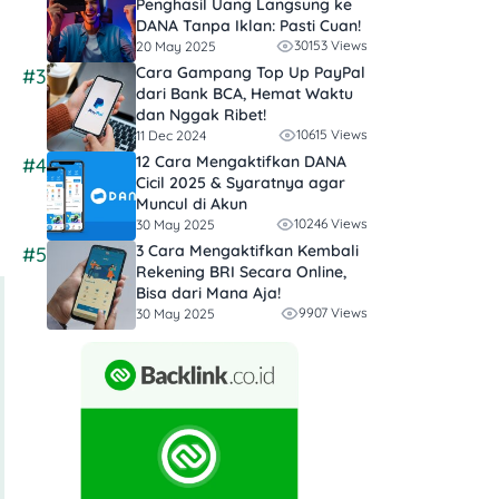
Penghasil Uang Langsung ke
DANA Tanpa Iklan​: Pasti Cuan!
30153 Views
20 May 2025
Cara Gampang Top Up PayPal
#3
dari Bank BCA, Hemat Waktu
dan Nggak Ribet!
10615 Views
11 Dec 2024
12 Cara Mengaktifkan DANA
#4
Cicil 2025 & Syaratnya agar
Muncul di Akun
10246 Views
30 May 2025
3 Cara Mengaktifkan Kembali
#5
Rekening BRI Secara Online,
Bisa dari Mana Aja!
9907 Views
30 May 2025