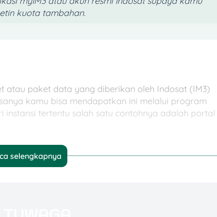
plikasi myIM3 atau akun resmi Indosat supaya kamu
etin kuota tambahan.
et atau paket data yang diberikan oleh Indosat (IM3)
sanya kamu bisa mendapatkan ini melalui program
i instansi tertentu salah satu contohnya adalah portal
osat
ca selengkapnya
ihan paket data yang berbeda-beda, beberapa