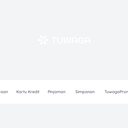
raan
Kartu Kredit
Pinjaman
Simpanan
TuwagaPro