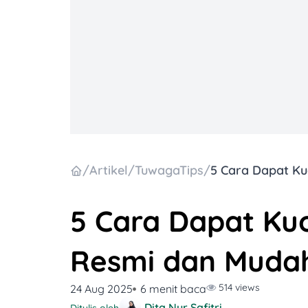
/
Artikel
/
TuwagaTips
/
5 Cara Dapat Kuo
Resmi dan Mudah
514 views
24 Aug 2025
6 menit baca
Dita Nur Safitri