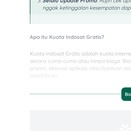
Selalu Update Promo
: Rajin cek a
nggak ketinggalan kesempatan dap
Apa itu Kuota Indosat Gratis?
Kuota Indosat Gratis adalah kuota intern
secara cuma-cuma atau tanpa biaya. Bia
promo, aktivasi aplikasi, atau bantuan dar
pendidikan.
Pilihan Paket Data yang Tersedia di Ind
Ba
Indosat (IM3) menyediakan berbagai pil
diantaranya adalah: