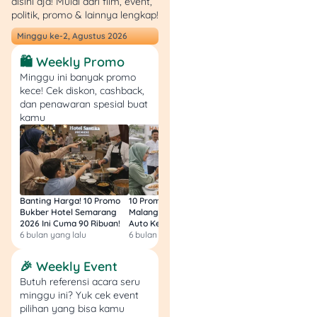
Add New Block → Affiliate
disini aja! Mulai dari film, event,
politik, promo & lainnya lengkap!
Product
Minggu ke-2, Agustus 2026
4. Bangun Komunitas
🛍️ Weekly Promo
dan Personal Branding
Minggu ini banyak promo
kece! Cek diskon, cashback,
👥 Fitur komunitas
dan penawaran spesial buat
memungkinkan kamu
kamu
untuk:
Mengaktifkan
chat
interaktif & video
call langsung
Banting Harga! 10 Promo
10 Promo Bukber Hotel
Intip 10 Promo Buk
Menyediakan
konten
Bukber Hotel Semarang
Malang 2026: Start 75rb,
Hotel Surabaya 202
2026 Ini Cuma 90 Ribuan!
Auto Kenyang!
Sultan Harga 100rb
eksklusif untuk
6 bulan yang lalu
6 bulan yang lalu
6 bulan yang lalu
member komunitas
Menciptakan
🎉 Weekly Event
kedekatan dan
Butuh referensi acara seru
interaksi rutin dengan
minggu ini? Yuk cek event
followers
pilihan yang bisa kamu