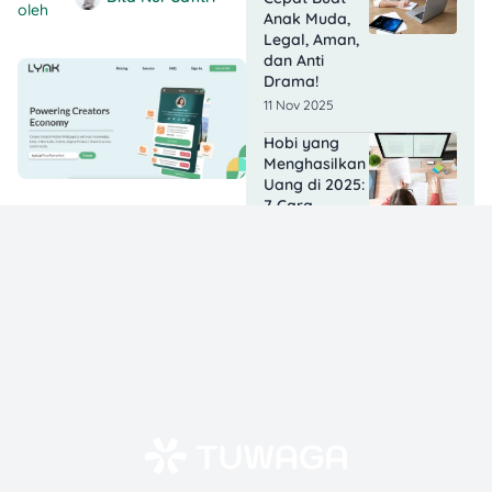
oleh
Anak Muda,
Legal, Aman,
dan Anti
Drama!
11 Nov 2025
Hobi yang
Menghasilkan
Uang di 2025:
7 Cara
Menambah
Penghasilan
17 Sep 2025
10 Pekerjaan
Freelance
Online Rp50-
100 Ribu Per
Hari untuk
Pemula
12 Sep 2025
12 Kerja