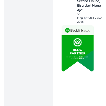
Secara Online,
Gratis Juga Bisa
Bisa dari Mana
Cuan!
Pakai versi
Aja!
gratisnya aja
30
19814 Views
May
kamu udah bisa
2025
mulai jualan.
Kalau mau fitur
maksimal?
Upgrade ke Pro
dan rasain
benefit
tambahannya
Apa itu
Lynk.id
?
Lynk.id
adalah sebuah
platform digital yang
dirancang untuk membantu