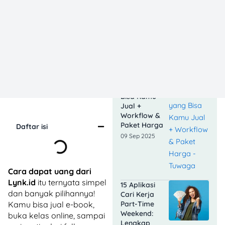
Sampingan
Malam dari
Rumah: Legal
dan Estimasi
Pendapatannya
09 Sep 2025
Freelance
dari HP: 10
Jasa yang
Bisa Kamu
Jual +
Workflow &
Paket Harga
Daftar isi
09 Sep 2025
Cara dapat uang dari
Lynk.id
itu ternyata simpel
15 Aplikasi
dan banyak pilihannya!
Cari Kerja
Part-Time
Kamu bisa jual e-book,
Weekend:
buka kelas online, sampai
Lengkap