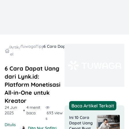
TuwagaTips
6 Cara Dapat Uang dari Lynk.id: Platform Monetisasi All-in-One untuk Kreator
/
Artik
/
/
el
6 Cara Dapat Uang
dari Lynk.id:
Platform Monetisasi
All-in-One untuk
Kreator
Baca Artikel Terkait
24 Jun
4 menit
2025
baca
693 view
Ini 10 Cara
s
Dapat Uang
Ditulis
Dita Nur Safitri
Cepat Buat