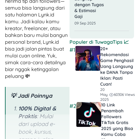
nerima tip dari followers—
dengan Tugas
semua bisa langsung dari
& Estimasi
satu halaman Lynk.id
Gaji
kamu. Jadi kalau kamu
09 Sep 2025
kreator, freelancer, atau
bahkan baru mulai bangun
Populer di
TuwagaTips
📈
personal brand, Lynk.id
bisa jadi jalan pintas buat
20+
#1
Rekomendasi
mulai cuan online. Yuk,
Game Penghasil
simak cara-cara detailnya
Uang Langsung
biar nggak ketinggalan
ke DANA Tanpa
peluang 💸
Iklan​: Pasti
Cuan!
20
60306 Views
May
💡 Jadi Poinnya
2025
10 Link
#2
100% Digital &
Penambah
Praktis
: Mulai
Followers
TikTok Gratis​
dari upload e-
2025 yang Bisa
book, kursus,
Kamu Coba