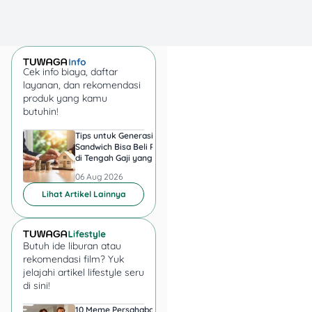
Cek info biaya, daftar
layanan, dan rekomendasi
produk yang kamu
butuhin!
Ingin berbagi ilmu
Tips untuk Generasi
Harga Emas 6 Agust
atau pengalaman
Sandwich Bisa Beli Rumah
2026, Antam hingga
Punya skill mengajar
di Tengah Gaji yang
di Pegadaian Berger
atau mentor
Harus Terbagi
Berapa?
06 Aug 2026
06 Aug 2026
Mau membangun
Lihat Artikel Lainnya
audiens yang loyal
💡 Plus:
Butuh ide liburan atau
rekomendasi film? Yuk
Bisa upsell produk
jelajahi artikel lifestyle seru
digital setelah acara
di sini!
Cocok untuk
pelatihan, bootcamp,
10 Meme Persahabatan
7 Meme Halu Jadi Sp