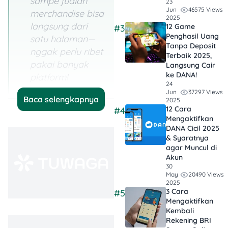
sampe jualan
23
46575 Views
Jun
merchandise bisa
2025
langsung dari
12 Game
#3
Penghasil Uang
satu halaman—
Tanpa Deposit
nggak perlu ribet
Terbaik 2025,
pakai banyak
Langsung Cair
ke DANA!
platform!
24
37297 Views
Jun
Cocok Buat
Baca selengkapnya
2025
12 Cara
#4
Siapa Aja
: Nggak
Mengaktifkan
harus jadi
DANA Cicil 2025
influencer dulu.
& Syaratnya
agar Muncul di
Siapa aja yang
Akun
punya produk,
30
ilmu, atau
20490 Views
May
2025
komunitas bisa
3 Cara
#5
mulai monetisasi
Mengaktifkan
Kembali
dari Lynk.id.
Rekening BRI