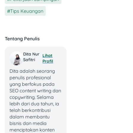
Tampilkan produk afiliasi
atau tambahkan fitur “beri
Tips Keuangan
tip” langsung di halaman
kamu.
Tentang Penulis
4. Analitik & Optimasi
Marketing
Dita Nur
Lihat
Safitri
Profil
Tersedia statistik klik, UTM,
Dita adalah seorang
dan integrasi pixel untuk
penulis profesional
memantau performa dan
yang berfokus pada
mengoptimalkan strategi
SEO content writing dan
promosi.
copywriting. Selama
lebih dari dua tahun, ia
5. Interaksi Langsung
telah berkontribusi
dalam membantu
Fitur chat dan video call
bisnis dan media
tersedia untuk membangun
menciptakan konten