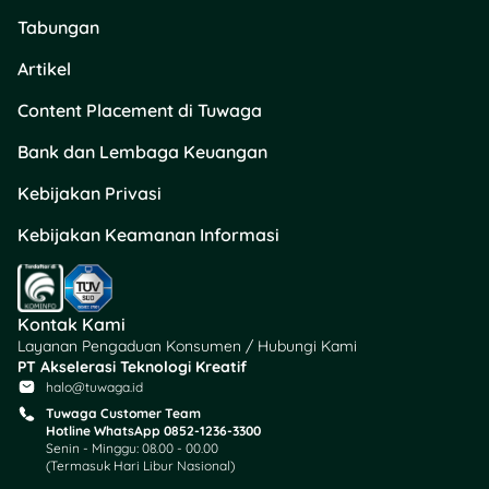
dropship produk fisik
,
Tabungan
semua bisa dari satu
halaman bio.
Artikel
Content Placement di Tuwaga
Kalau kamu ingin hasil
cuanmu makin maksimal,
Bank dan Lembaga Keuangan
pastikan kamu juga punya
strategi keuangan yang
Kebijakan Privasi
tepat!
Kebijakan Keamanan Informasi
👉
Kunjungi
Tuwaga
dan
dapatkan
rekomendasi
produk finansial terbaik
Kontak Kami
sesuai kebutuhanmu:
Layanan Pengaduan Konsumen / Hubungi Kami
PT Akselerasi Teknologi Kreatif
Tabungan digital
halo@tuwaga.id
dengan bunga
Tuwaga Customer Team
kompetitif
Hotline WhatsApp 0852-1236-3300
Senin - Minggu: 08.00 - 00.00
KTA (Kredit Tanpa
(Termasuk Hari Libur Nasional)
Agunan) yang cepat