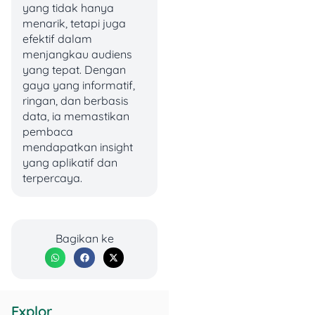
komunikasi langsung
yang tidak hanya
dengan audiens.
menarik, tetapi juga
efektif dalam
menjangkau audiens
Baca Juga:
Peluang
yang tepat. Dengan
Passive Income
gaya yang informatif,
2025: Cara Cerdas
ringan, dan berbasis
Bikin Duit Jalan
data, ia memastikan
pembaca
Terus Tanpa Ribet!
mendapatkan insight
yang aplikatif dan
terpercaya.
6 Cara Dapat Uang
Dapat
Lynk.id
1. Jual Produk Digital
Bagikan ke
📥 Upload produk digital
seperti:
Explor
E-book dan panduan