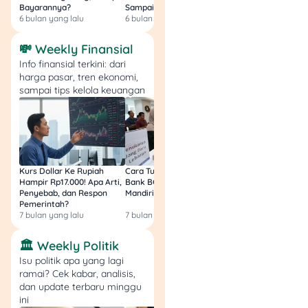
Bayarannya?
Sampai Sakit Perut!
dan Pendapatanny
atau koleksi pribadi
6 bulan yang lalu
6 bulan yang lalu
8 bulan yang lalu
📦 Integrasi langsung ke
💸 Weekly Finansial
halaman profil kamu.
Info finansial terkini: dari
💡 Strategi efektif:
harga pasar, tren ekonomi,
kombinasikan dengan
sampai tips kelola keuangan
produk digital untuk upsell
(contoh: e-book +
merchandise eksklusif)
Proses Pembayaran &
Kurs Dollar Ke Rupiah
Cara Tukar Uang Baru di
Bansos Jabar Tahap
Hampir Rp17.000! Apa Arti,
Bank BCA (Umum, BNI,
Masih Bisa Cair Awa
Penarikan Dana
Penyebab, dan Respon
Mandiri, BRI, dan BSI) 2026!
Ini Jawaban & Cara
Pemerintah?
Resmi
7 bulan yang lalu
7 bulan yang lalu
7 bulan yang lalu
Penarikan otomatis
setiap tanggal
25
ke
🏛️ Weekly Politik
rekening lokal atau
Isu politik apa yang lagi
PayPal
ramai? Cek kabar, analisis,
Pengguna
Pro
dapat
dan update terbaru minggu
menarik dana
kapan
ini