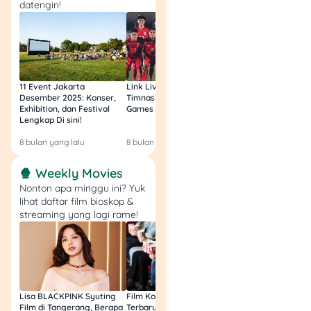
datengin!
🎯 Ideal untuk:
Coach, mentor, public
figure, atau siapapun
yang ingin
11 Event Jakarta
Link Live Streaming
Link Live Streamin
membangun
Desember 2025: Konser,
Timnas vs Filipina SEA
Timnas Indonesia U
Exhibition, dan Festival
Games Malam Ini, Gratis!
Zambia U17 Nanti 
ekosistem sendiri
Lengkap Di sini!
Gratis & Legal Tanp
Login!
8 bulan yang lalu
8 bulan yang lalu
9 bulan yang lalu
5. Jual Produk Fisik
🍿 Weekly Movies
🛍️ Kamu juga bisa menjual:
Nonton apa minggu ini? Yuk
lihat daftar film bioskop &
streaming yang lagi rame!
Merchandise (kaos,
tote bag, stiker)
Alat penunjang
(misalnya alat lukis,
makeup, planner)
Lisa BLACKPINK Syuting
Film Komedi Indonesia
Film Avatar: Fire an
Produk handmade
Film di Tangerang, Berapa
Terbaru 2026, Siap Ngakak
Segini Budget Prod