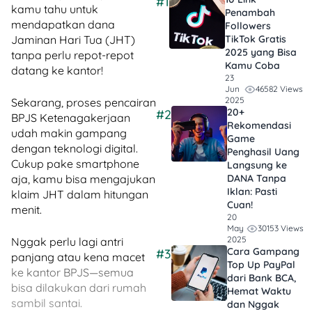
#1
kamu tahu untuk
Penambah
mendapatkan dana
Followers
Jaminan Hari Tua (JHT)
TikTok Gratis​
2025 yang Bisa
tanpa perlu repot-repot
Kamu Coba
datang ke kantor!
23
46582 Views
Jun
2025
Sekarang, proses pencairan
20+
#2
BPJS Ketenagakerjaan
Rekomendasi
udah makin gampang
Game
dengan teknologi digital.
Penghasil Uang
Cukup pake smartphone
Langsung ke
aja, kamu bisa mengajukan
DANA Tanpa
Iklan​: Pasti
klaim JHT dalam hitungan
Cuan!
menit.
20
30153 Views
May
2025
Nggak perlu lagi antri
Cara Gampang
#3
panjang atau kena macet
Top Up PayPal
ke kantor BPJS—semua
dari Bank BCA,
bisa dilakukan dari rumah
Hemat Waktu
sambil santai.
dan Nggak