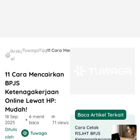
TuwagaTips
11 Cara Mencairkan BPJS Ketenagakerjaan Online Lewat HP: Mudah!
/
Artik
/
/
el
11 Cara Mencairkan
BPJS
Ketenagakerjaan
Online Lewat HP:
Mudah!
Baca Artikel Terkait
18 Sep
6 menit
2025
baca
71 views
Cara Cetak
Ditulis
Tuwaga
RSJHT BPJS
oleh
Ketenagakerjaan