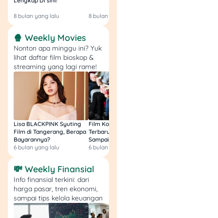
Berikut ini adalah cara
Lengkap Di sini!
Gratis & Legal Tanp
Login!
menggunakan
Lapak Asik
:
8 bulan yang lalu
8 bulan yang lalu
9 bulan yang lalu
1. Akses Website Lapak
🍿 Weekly Movies
Asik
Nonton apa minggu ini? Yuk
lihat daftar film bioskop &
streaming yang lagi rame!
Buka browser dan kunjungi
portal
lapakasik.bpjsketenagakerj
aan.go.id. Pastikan koneksi
internet stabil.youtube
Lisa BLACKPINK Syuting
Film Komedi Indonesia
Film Avatar: Fire an
Film di Tangerang, Berapa
Terbaru 2026, Siap Ngakak
Segini Budget Prod
2. Isi Data Diri
Bayarannya?
Sampai Sakit Perut!
dan Pendapatanny
6 bulan yang lalu
6 bulan yang lalu
8 bulan yang lalu
Masukkan NIK, nama
💸 Weekly Finansial
lengkap sesuai KTP, dan
Info finansial terkini: dari
nomor kepesertaan BPJS
harga pasar, tren ekonomi,
Ketenagakerjaan dengan
sampai tips kelola keuangan
teliti.