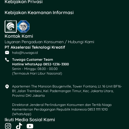
Kebijakan Privasi
lama
Verifikasi data: Kalau
Kebijakan Keamanan Informasi
ada data yang perlu
klarifikasi, prosesnya
akan lebih lama
Kontak Kami
Untuk klaim melalui aplikasi
Layanan Pengaduan Konsumen / Hubungi Kami
PT Akselerasi Teknologi Kreatif
JMO, dana biasanya masuk
halo@tuwaga.id
ke rekening dalam 5-7 hari
Tuwaga Customer Team
kerja setelah pengajuan
Hotline WhatsApp 0852-1236-3300
disetujui.
Senin - Minggu: 08.00 - 00.00
(Termasuk Hari Libur Nasional)
Tips Supaya Proses
Apartemen The Mansion Bougenville, Tower Fontana, Lt. 16 Unit BF16-
Pencairan Lancar
B1, Jalan Trembesi, Kel. Pademangan Timur, Kec. Jakarta Utara,
Provinsi DKI Jakarta
Biar proses pencairanmu
Direktorat Jenderal Perlindungan Konsumen dan Tertib Niaga
berjalan mulus tanpa
Kementerian Perdagangan Republik Indonesia 0853 1111 1010
kendala, ikuti tips berikut:
(WhatsApp)​
Ikuti Media Sosial Kami
I
T
Y
1. Pastikan Dokumen