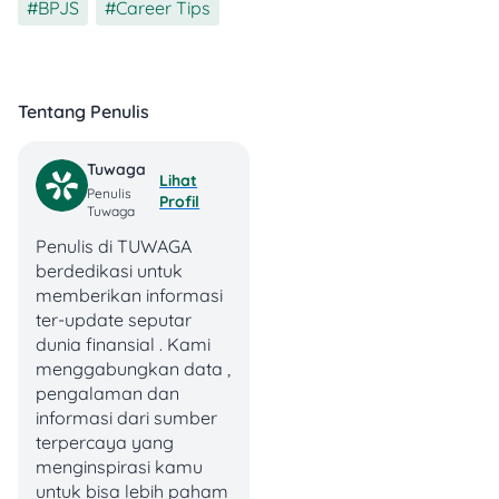
BPJS
,
Career Tips
untuk mencairkan dana
JHT. Aplikasi resmi dari
BPJS Ketenagakerjaan ini
bisa kamu unduh gratis di
Google Play Store atau App
Tentang Penulis
Store.
Tuwaga
Lihat
Berikut ini
step-by-step
Penulis
Profil
pencairan lewat JMO
:
Tuwaga
Penulis di TUWAGA
1. Download dan Install
berdedikasi untuk
Aplikasi
memberikan informasi
ter-update seputar
Unduh aplikasi JMO dari
dunia finansial . Kami
Google Play Store (Android)
menggabungkan data ,
atau App Store (iOS).
pengalaman dan
Pastikan kamu download
informasi dari sumber
aplikasi yang resmi dengan
terpercaya yang
nama “JMO – Jamsostek
menginspirasi kamu
Mobile”.
untuk bisa lebih paham