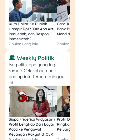
3. Upload Dokumen
Persyaratan
Kurs Dollar Ke Rupiah
Cara Tukar Uang Baru di
Bansos Jabar Tahap
Upload semua dokumen
Hampir Rp17.000! Apa Arti,
Bank BCA (Umum, BNI,
Masih Bisa Cair Awa
yang diperlukan dalam
Penyebab, dan Respon
Mandiri, BRI, dan BSI) 2026!
Ini Jawaban & Cara
Pemerintah?
Resmi
format
7 bulan yang lalu
7 bulan yang lalu
7 bulan yang lalu
JPG/JPEG/PNG/PDF
dengan ukuran maksimal 6
🏛️ Weekly Politik
MB per file.
Isu politik apa yang lagi
ramai? Cek kabar, analisis,
4. Tunggu Jadwal
dan update terbaru minggu
ini
Wawancara
BPJS akan mengirimkan
jadwal wawancara online
via email. Pastikan email
yang didaftarkan aktif.
Siapa Friderica Widyasari?
Profil Darma Mangkuluhur:
BLT Kesra 2026 Aka
Profil Lengkap Dari Layar
Ringkas Latar Belakang
Lagi? Ini Fakta Res
Kaca ke Pengawal
Keluarga dan Bisnisnya
5. Ikuti Video Call
Keuangan Rakyat di OJK
6 bulan yang lalu
7 bulan yang lalu
8 bulan yang lalu