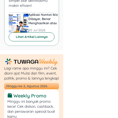
simpel biar aktivitasmu
makin efisien!
Masukkan data NPWP
(kalau punya) dan nomor
Aplikasi Nonton Iklan
Aplikasi Penghasil 
rekening bank aktif tempat
Dibayar, Benar
Minta KTP, Aman ata
Menghasilkan atau Cuma
Berbahaya?
dana akan ditransfer.
Buang Waktu?
20 Jul 2026
20 Jul 2026
9. Cek Rincian Saldo
Lihat Artikel Lainnya
Akan muncul rincian saldo
JHT yang bakal
dibayarkan. Pastikan
jumlahnya sesuai dengan
Lagi rame apa minggu ini? Cek
ekspektasimu.
disini aja! Mulai dari film, event,
politik, promo & lainnya lengkap!
10. Konfirmasi Final
Minggu ke-2, Agustus 2026
🛍️ Weekly Promo
Cek ulang semua data
Minggu ini banyak promo
sekali lagi sebelum klik
kece! Cek diskon, cashback,
“Konfirmasi”. Setelah
dan penawaran spesial buat
dikonfirmasi, pengajuan
kamu