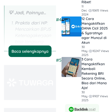
Ribet!
11
10615 Views
Dec
💡 Jadi, Poinnya…
2024
12 Cara
#4
Praktis dari HP
:
Mengaktifkan
DANA Cicil 2025
Mencairkan BPJS
& Syaratnya
Ketenagakerjaan
agar Muncul di
bisa langsung
Akun
lewat aplikasi
30
Baca selengkapnya
10247 Views
May
JMO atau
2025
3 Cara
#5
website resmi,
Mengaktifkan
tanpa perlu ke
Kembali
kantor.
Rekening BRI
Secara Online,
Cukup Siapin
Bisa dari Mana
Aja!
Dokumen
:
30
Pastikan semua
9907 Views
May
2025
dokumen
lengkap (KTP,