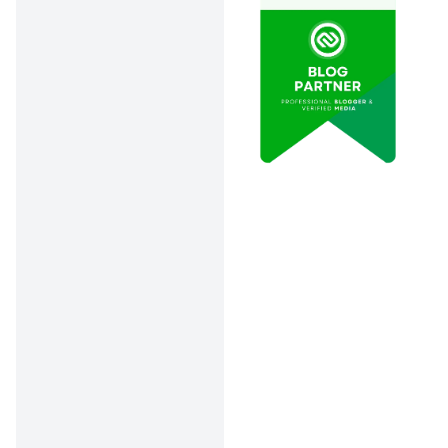
kartu BPJS, KK,
buku tabungan)
biar prosesnya
lancar.
Proses Cepat &
Aman
: Kalau
data valid, saldo
JHT bisa cair
dalam 5–7 hari
kerja langsung ke
rekening kamu.
Syarat Mencairkan
BPJS Ketenagakerjaan
yang Wajib Dipenuhi