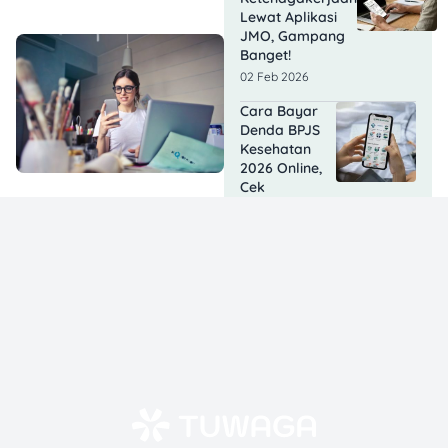
Lewat Aplikasi
JMO, Gampang
Banget!
02 Feb 2026
Cara Bayar
Denda BPJS
Kesehatan
2026 Online,
Cek
Ketentuannya!
21 Jan 2026
Cara Klaim
Santunan
Kematian BPJS
Kesehatan dan
Ketenagakerjaan!
14 Jan 2026
Cara Daftar
BPJS
Ketenagakerjaan