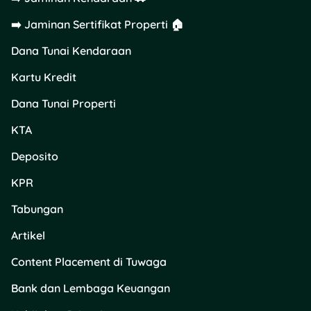
faktor, tapi umumnya
➡️ Jaminan Sertifikat Properti 🏠
berkisar 3-14 hari kerja
setelah pengajuan disetujui.
Dana Tunai Kendaraan
Ada beberapa faktor yang
mempengaruhi yaitu:
Kartu Kredit
Dana Tunai Properti
Kelengkapan
dokumen: Semakin
KTA
lengkap dan benar
dokumenmu,
Deposito
semakin cepat
prosesnya
KPR
Metode pencairan:
Tabungan
Pencairan online
biasanya lebih cepat
Artikel
dibanding offline
Jumlah pengajuan:
Content Placement di Tuwaga
Di masa peak
(seperti akhir tahun),
Bank dan Lembaga Keuangan
proses bisa lebih