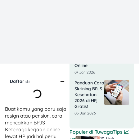
Mandiri: Panduan
Buat Freelancer,
Bahkan IRT
08 Jan 2026
Syarat dan
Cara
Pemutihan
BPJS
Kesehatan
2026 secara
Online
07 Jan 2026
Daftar isi
Panduan Cara
Skrining BPJS
Kesehatan
2026 di HP,
Gratis!
Buat kamu yang baru saja
05 Jan 2026
resign atau pensiun, cara
mencairkan BPJS
Ketenagakerjaan online
Populer di
TuwagaTips
📈
lewat HP jadi hal perlu
10 Link