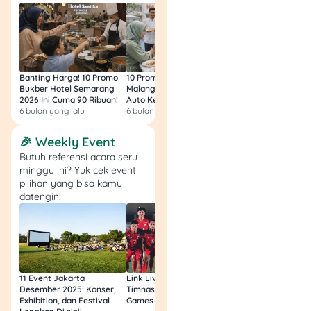
klaim akan diproses.
11. Tracking Proses
Kamu bisa pantau status
Banting Harga! 10 Promo
10 Promo Bukber Hotel
Intip 10 Promo Buk
Bukber Hotel Semarang
Malang 2026: Start 75rb,
Hotel Surabaya 202
pengajuan melalui menu
2026 Ini Cuma 90 Ribuan!
Auto Kenyang!
Sultan Harga 100rb
“Tracking Klaim” di aplikasi
6 bulan yang lalu
6 bulan yang lalu
6 bulan yang lalu
JMO.
🎉 Weekly Event
Alternatif: Mencairkan
Butuh referensi acara seru
BPJS Lewat Lapak Asik
minggu ini? Yuk cek event
pilihan yang bisa kamu
datengin!
Selain aplikasi JMO, kamu
juga bisa menggunakan
Lapak Asik (Layanan
Tanpa Kontak Fisik) lewat
website resmi BPJS
11 Event Jakarta
Link Live Streaming
Link Live Streamin
Ketenagakerjaan.
Desember 2025: Konser,
Timnas vs Filipina SEA
Timnas Indonesia U
Exhibition, dan Festival
Games Malam Ini, Gratis!
Zambia U17 Nanti 