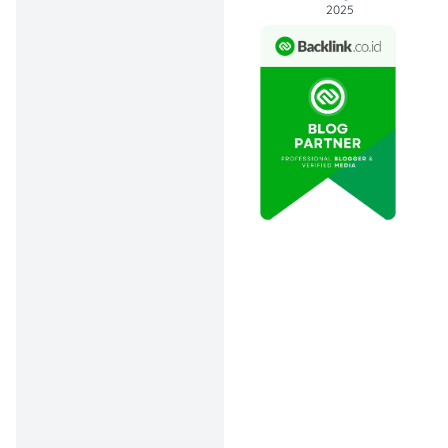
2025
Melalui aktivitas di aplikasi,
pengguna bisa
mengumpulkan koin virtual
yang nantinya dapat
ditukarkan menjadi uang
tunai.
Fitur-Fitur Unggulan di
Snack Video
Penasaran apa saja fitur
menarik yang bisa kamu
nikmati di aplikasi Snake
Video? Yuk, intip
deretannya berikut ini:
My Favorites
Fitur ini