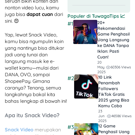
seruan bikin konten dan
nonton video lucu, kamu
juga bisa
dapat cuan
dari
Populer di
TuwagaTips
📈
sini. 😍
20+
#1
Rekomendasi
Game Penghasil
Yap, lewat Snack Video,
Uang Langsung
kamu bisa ngumpulin koin
ke DANA Tanpa
yang nantinya bisa ditukar
Iklan​: Pasti
jadi uang tunai dan
Cuan!
langsung masuk ke e-
20
60306 Views
May
wallet kamu—mulai dari
2025
DANA, OVO, sampai
10 Link
#2
ShopeePay. Gimana
Penambah
caranya? Tenang, semua
Followers
langkahnya bakal kita
TikTok Gratis​
2025 yang Bisa
bahas lengkap di bawah ini!
Kamu Coba
23
Apa itu Snack Video?
46586 Views
Jun
2025
12 Game
#3
Snack Video
merupakan
Penghasil Uang