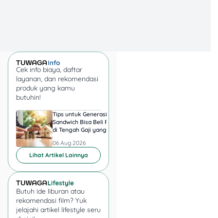
Cek info biaya, daftar
layanan, dan rekomendasi
4. Klik “Tarik”
produk yang kamu
butuhin!
(Withdraw)
Tips untuk Generasi
Harga Emas 6 Agust
Sandwich Bisa Beli Rumah
2026, Antam hingga
Pilih tombol
“Tarik” atau
di Tengah Gaji yang
di Pegadaian Berger
“Withdraw”
untuk
Harus Terbagi
Berapa?
06 Aug 2026
06 Aug 2026
mencairkan saldo.
Lihat Artikel Lainnya
5. Pilih Nominal &
Metode Penarikan
Butuh ide liburan atau
rekomendasi film? Yuk
Pilih nominal uang yang
jelajahi artikel lifestyle seru
ingin kamu tarik dan