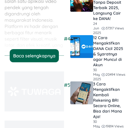
salah satu aplikasi video
Tanpa Deposit
pendek yang tengah
Terbaik 2025,
Langsung Cair
digandrungi oleh
ke DANA!
masyarakat Indonesia.
24
Platform ini hadir dengan
37317 Views
Jun
berbagai fitur menarik
2025
12 Cara
#4
seperti filter visual, musik
Mengaktifkan
latar, dan efek kreatif, yang
DANA Cicil 2025
memungkinkan pengguna
& Syaratnya
Baca selengkapnya
mengekspresikan diri lewat
agar Muncul di
video pendek yang unik
Akun
dan menghibur.
30
20494 Views
May
2025
Popularitas Snack Video
3 Cara
#5
Mengaktifkan
semakin meningkat karena
Kembali
platform ini tak hanya jadi
Rekening BRI
tempat berkreativitas, tetapi
Secara Online,
juga memberikan
Bisa dari Mana
kesempatan bagi
Aja!
penggunanya untuk
30
19814 Views
May
mendapatkan penghasilan.