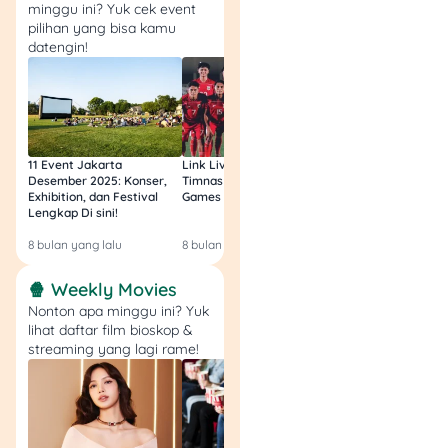
valid untuk
minggu ini? Yuk cek event
memastikan
pilihan yang bisa kamu
datengin!
penarikan berhasil.
Rekomendasi
Produk
11 Event Jakarta
Link Live Streaming
Link Live Streamin
Desember 2025: Konser,
Timnas vs Filipina SEA
Timnas Indonesia U
Exhibition, dan Festival
Games Malam Ini, Gratis!
Zambia U17 Nanti 
Lengkap Di sini!
Gratis & Legal Tanp
Mandiri 
Amar Bank
Login!
Masterca
Tunaiku
8 bulan yang lalu
8 bulan yang lalu
9 bulan yang lalu
Fitur dan Benefit
Fitur dan Benefit
🍿 Weekly Movies
Nonton apa minggu ini? Yuk
Annual Fee
Bunga
lihat daftar film bioskop &
Rp300.000 (Gratis tah
3% - 5% per bulan
streaming yang lagi rame!
pertama)
Pencairan Maksimum
Konversi Poin
Rp30.000.000
Setiap transaksi Rp20
mendapat 1 Livin' Poin
Tenor