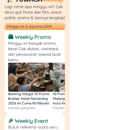
Dana akan masuk ke
Lagi rame apa minggu ini? Cek
dompet digital kamu dalam
disini aja! Mulai dari film, event,
waktu 1×24 jam (terkadang
politik, promo & lainnya lengkap!
lebih cepat).
Minggu ke-3, Agustus 2026
Tips Penting Lainnya
🛍️ Weekly Promo
Minggu ini banyak promo
Tukarlah koin secara
kece! Cek diskon, cashback,
dan penawaran spesial buat
berkala
agar tidak
kamu
kedaluwarsa dan
tetap bisa diuangkan.
Ajak teman
bergabung
untuk
memperoleh koin
ekstra sebagai
Banting Harga! 10 Promo
10 Promo Bukber Hotel
Intip 10 Promo Buk
Bukber Hotel Semarang
Malang 2026: Start 75rb,
Hotel Surabaya 202
bonus.
2026 Ini Cuma 90 Ribuan!
Auto Kenyang!
Sultan Harga 100rb
Gunakan dompet
6 bulan yang lalu
6 bulan yang lalu
6 bulan yang lalu
digital yang aktif
dan terdaftar
🎉 Weekly Event
dengan nomor yang
Butuh referensi acara seru