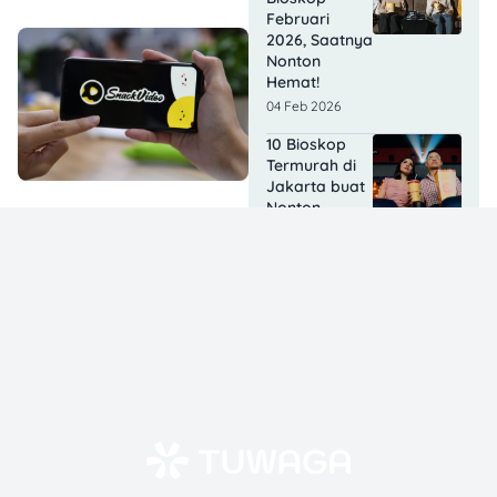
Februari
2026, Saatnya
Nonton
Hemat!
04 Feb 2026
10 Bioskop
Termurah di
Jakarta buat
Nonton
Hemat!
03 Feb 2026
Lisa
BLACKPINK
Syuting Film
di Tangerang,
Berapa
Bayarannya?
03 Feb 2026
Agak Laen 2
Tembus 10,9