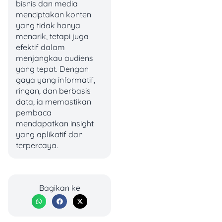
asyik untuk
bisnis dan media
terhubung dan
menciptakan konten
membangun
yang tidak hanya
komunitas lokal
menarik, tetapi juga
yang seru dan solid.
efektif dalam
menjangkau audiens
yang tepat. Dengan
Baca Juga:
Koin
gaya yang informatif,
Snack Video: Cara
ringan, dan berbasis
Kerja, Nilai Tukar,
data, ia memastikan
dan Tips Cuan
pembaca
mendapatkan insight
Maksimal di 2025
yang aplikatif dan
terpercaya.
Cara Menukar Koin
Snack Video Menjadi
Uang
Bagikan ke
Snack Video memberikan
reward berupa
koin virtual