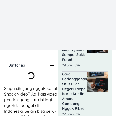
Juta
Penonton,
Pendapatan
Tembus 400
Miliar!
03 Feb 2026
Film Komedi
Indonesia
Terbaru 2026,
Siap Ngakak
Sampai Sakit
Perut!
Daftar isi
29 Jan 2026
Cara
Berlangganan
Situs Luar
Siapa sih yang nggak kenal
Negeri Tanpa
Kartu Kredit:
Snack Video? Aplikasi video
Aman,
pendek yang satu ini lagi
Gampang,
nge-hits banget di
Nggak Ribet
Indonesia! Selain bisa seru-
22 Jan 2026