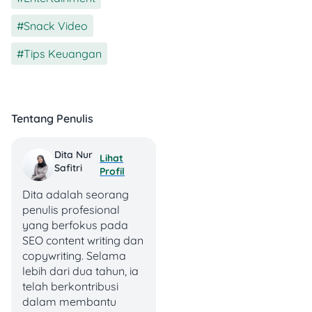
sebelum tayang.
Template
Snack Video
,
Fitur ini membantu
kreator pemula
Tips Keuangan
membuat video
keren tanpa repot.
Cukup pilih template
yang tersedia, dan
Tentang Penulis
sistem akan otomatis
menyesuaikan
Dita Nur
Lihat
videomu sesuai
Safitri
Profil
format yang dipilih.
Nearby
Dita adalah seorang
Fitur Nearby
penulis profesional
memungkinkan
yang berfokus pada
kamu menemukan
SEO content writing dan
konten dari
copywriting. Selama
pengguna yang
lebih dari dua tahun, ia
lokasinya dekat
telah berkontribusi
denganmu. Cara
dalam membantu