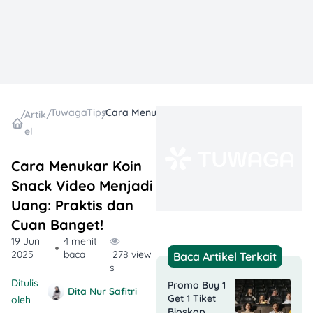
TuwagaTips
Cara Menukar Koin Snack Video Menjadi Uang: Praktis dan Cuan Banget!
/
Artik
/
/
el
Cara Menukar Koin
Snack Video Menjadi
Uang: Praktis dan
Cuan Banget!
19 Jun
4 menit
2025
baca
278 view
Baca Artikel Terkait
s
Ditulis
Promo Buy 1
Dita Nur Safitri
Get 1 Tiket
oleh
Bioskop