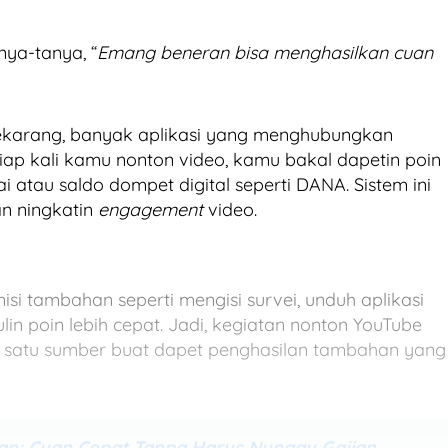
ya-tanya, “
Emang beneran bisa menghasilkan cuan
 sekarang, banyak aplikasi yang menghubungkan
etiap kali kamu nonton video, kamu bakal dapetin poin
ai atau saldo dompet digital seperti DANA. Sistem ini
an ningkatin
engagement
video.
misi tambahan seperti mengisi survei, unduh aplikasi
n poin lebih cepat. Jadi, kegiatan nonton YouTube
ah satu sumber buat dapet penghasilan tambahan yang
ian: Cuan Cepat Tanpa Harus Nunggu Gajian