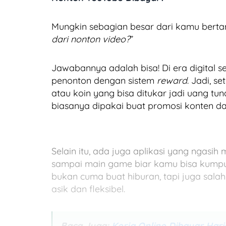
Mungkin sebagian besar dari kamu bertan
dari nonton video?
”
Jawabannya adalah bisa! Di era digital
penonton dengan sistem
reward
. Jadi, s
atau koin yang bisa ditukar jadi uang tun
biasanya dipakai buat promosi konten d
Selain itu, ada juga aplikasi yang ngasih 
sampai main game biar kamu bisa kumpuli
bukan cuma buat hiburan, tapi juga sal
asik dan fleksibel.
Baca Juga:
Kerja Online Dibayar Har