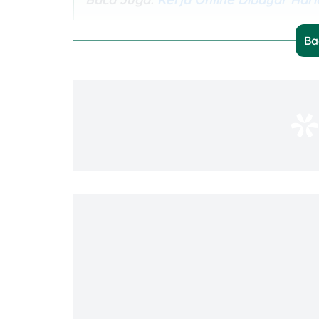
Ba
Aplikasi Terbaik Nonton YouTube Mengh
1. Clipclaps