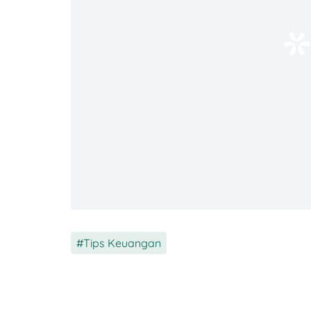
Aplikasi ini udah lama dikenal jadi apli
pendek, termasuk konten dari YouTube. Ka
tukar koin jadi saldo DANA atau PayPal. 
biasanya cuma buuth beberapa jam sampa
Tips Keuangan
2. BuzzBreak
Buzzbreak ternyata bukan cuma buat baca
dan dapat poin. Nantinya, poin yang kam