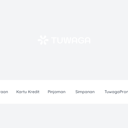
raan
Kartu Kredit
Pinjaman
Simpanan
TuwagaPro