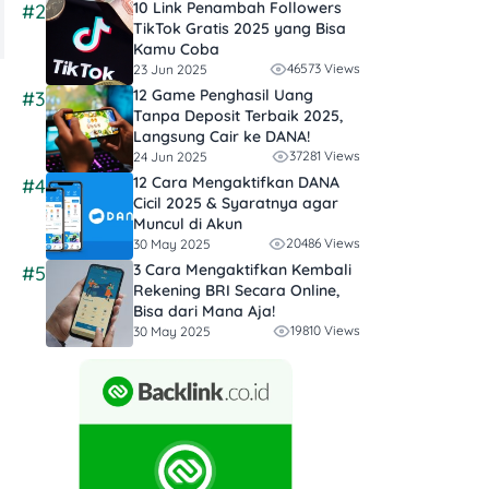
10 Link Penambah Followers
#2
TikTok Gratis​ 2025 yang Bisa
Kamu Coba
46573 Views
23 Jun 2025
12 Game Penghasil Uang
#3
Tanpa Deposit Terbaik 2025,
Langsung Cair ke DANA!
37281 Views
24 Jun 2025
12 Cara Mengaktifkan DANA
#4
Cicil 2025 & Syaratnya agar
Muncul di Akun
20486 Views
30 May 2025
3 Cara Mengaktifkan Kembali
#5
Rekening BRI Secara Online,
Bisa dari Mana Aja!
19810 Views
30 May 2025