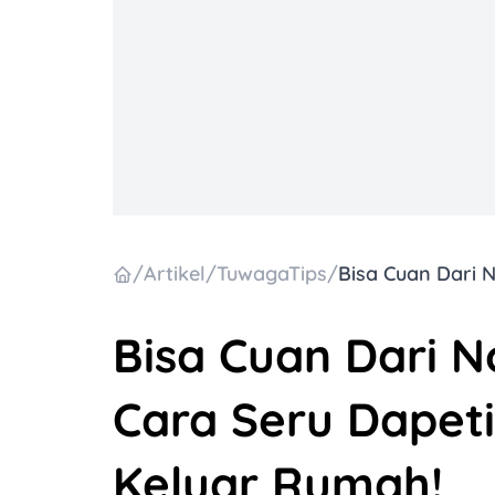
/
Artikel
/
TuwagaTips
/
Bisa Cuan Dari N
Cara Seru Dapet
Keluar Rumah!