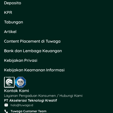
Konsepnya mirip
roulette
Deposito
chat
—klik, langsung
KPR
terhubung dengan orang
random. Seru, kan?
Tabungan
Kalau lagi beruntung, siapa
Artikel
tahu kamu nemu teman
Content Placement di Tuwaga
ngobrol yang nyambung
banget atau malah jodoh
Bank dan Lembaga Keuangan
🤭
Kebijakan Privasi
Kelebihan:
Bisa
Kebijakan Keamanan Informasi
kenalan sama orang
baru dari berbagai
negara, cocok buat
ngobrol santai, tanpa
Kontak Kami
perlu daftar akun
Layanan Pengaduan Konsumen / Hubungi Kami
ribet.
PT Akselerasi Teknologi Kreatif
Kekurangan:
Minim
halo@tuwaga.id
fitur kontrol atau
Tuwaga Customer Team