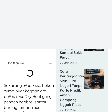
Juta
Penonton,
Pendapatan
Tembus 400
Miliar!
03 Feb 2026
Film Komedi
Indonesia
Terbaru 2026,
Siap Ngakak
Sampai Sakit
Perut!
Daftar isi
29 Jan 2026
Cara
Berlangganan
Situs Luar
Sekarang,
video call
bukan
Negeri Tanpa
Kartu Kredit:
cuma buat kerjaan atau
Aman,
online meeting
. Buat yang
Gampang,
pengen ngobrol santai
Nggak Ribet
bareng teman, reuni
22 Jan 2026