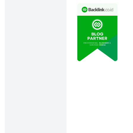
Buat Kerja:
Pilihan
aplikasinya
beragam sesuai
kebutuhan, mulai
dari yang formal
seperti Google
Meet sampai
yang santai
seperti Viber
Messenger,
Houseparty, dan
Chatouts.
Perlu Sinyal
Stabil:
Meski
gratis,
pengalaman