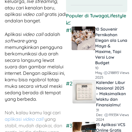
keluarga,
live streaming
,
atau cari kenalan baru,
aplikasi
video call
gratis jadi
Populer di
TuwagaLifestyle
andalan banget.
📈
10 Souvenir
#1
Aplikasi
video call
adalah
Pernikahan
software
yang
Elegan ala Luna
Maya &
memungkinkan pengguna
Maxime, Tapi
berkomunikasi dua arah
Versi Low
secara langsung lewat
Budget
suara dan gambar melalui
10
internet. Dengan aplikasi ini,
218893 Views
May
2025
kamu bisa ngobrol tatap
Kalender Libur
#2
muka secara virtual meski
Nasional 2025
sedang berada di tempat
– Maksimalkan
yang berbeda.
Waktu dan
Finansialmu!
31
Nah, kalau kamu lagi cari
119334 Views
Dec
aplikasi
video call
yang
2024
15 Aplikasi VCS
#3
stabil, mudah dipakai, dan
Online Gratis
gratis, ini dia daftar yang