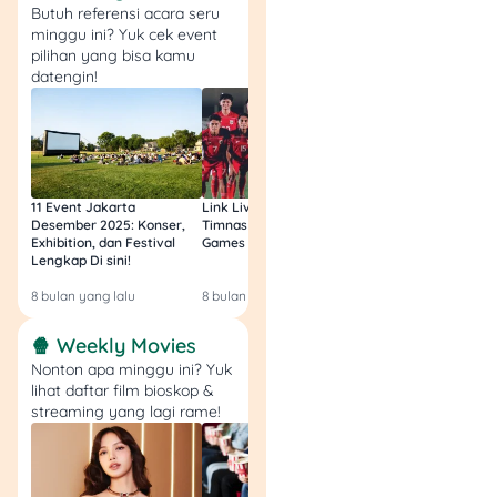
tetap bisa jalan di jaringan
Butuh referensi acara seru
2G atau 3G. Jadi, pas
minggu ini? Yuk cek event
banget buat kamu yang
pilihan yang bisa kamu
sering berada di area
datengin!
dengan sinyal terbatas.
IMO mendukung
video call
,
voice call
, dan
chatting
lintas platform. Tersedia di
11 Event Jakarta
Link Live Streaming
Link Live Streamin
Android maupun iOS
Desember 2025: Konser,
Timnas vs Filipina SEA
Timnas Indonesia U
Exhibition, dan Festival
Games Malam Ini, Gratis!
Zambia U17 Nanti 
dengan ukuran normal 78
Lengkap Di sini!
Gratis & Legal Tanp
MB dan versi
lite
50 MB.
Login!
8 bulan yang lalu
8 bulan yang lalu
9 bulan yang lalu
Kelebihan
: Hemat
🍿 Weekly Movies
kuota, bisa jalan di
Nonton apa minggu ini? Yuk
koneksi lambat,
lihat daftar film bioskop &
ukuran aplikasi
streaming yang lagi rame!
ringan.
Kekurangan
:
Tampilan UI/UX-nya
sederhana banget,