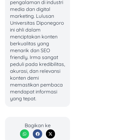
pengalaman di industri
media dan digital
Pengen nambah teman
marketing. Lulusan
baru dari berbagai negara?
Universitas Diponegoro
HOLLA bisa jadi aplikasi
ini ahli dalam
video call
gratis pilihanmu.
menciptakan konten
Aplikasi ini menawarkan
berkualitas yang
fitur
video call
secara
menarik dan SEO
random, memungkinkan
friendly. Irma sangat
kamu ngobrol langsung
peduli pada kredibilitas,
dengan orang dari
akurasi, dan relevansi
berbagai penjuru dunia.
konten demi
memastikan pembaca
Kalau kamu merasa
mendapat informasi
kurang cocok dengan
yang tepat.
lawan bicara, tinggal
swipe
aja ke orang berikutnya,
mirip kayak aplikasi dating,
tapi versi video call.
Bagikan ke