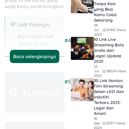
Tanpa Koin
wajib kamu pertimbangkan.
yang Bisa
Kamu Coba
Sekarang
💡 Jadi Poinnya…
09
55412 Views
Jul
2025
Bisa Video Call
10 Link Live
#4
Tanpa Bayar:
Streaming Bola
Banyak
aplikasi
Gratis dan
Legal: Update
Baca selengkapnya
video call
gratis
2025
di 2025 yang
23
36024 Views
Jul
tetap
2025
menawarkan
30 Link Nonton
#5
kualitas gambar
Film Streaming
Selain LK21 dan
dan suara jernih
IndoXXI
tanpa harus
Terbaru 2025:
langganan
Legal dan
Aman!
premium.
18
32371 Views
Sep
Nggak Cuma
2025