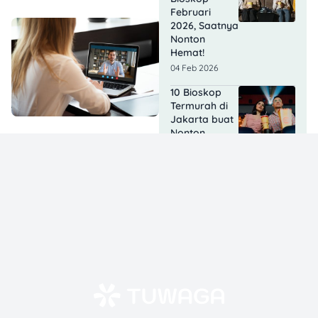
Februari
2026, Saatnya
Nonton
Hemat!
04 Feb 2026
10 Bioskop
Termurah di
Jakarta buat
Nonton
Hemat!
03 Feb 2026
Lisa
BLACKPINK
Syuting Film
di Tangerang,
Berapa
Bayarannya?
03 Feb 2026
Agak Laen 2
Tembus 10,9