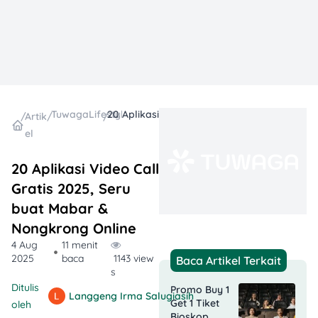
TuwagaLifestyle
20 Aplikasi Video Call Gratis 2025, Seru buat Mabar & Nongkrong Online
/
Artik
/
/
el
20 Aplikasi Video Call
Gratis 2025, Seru
buat Mabar &
Nongkrong Online
4 Aug
11 menit
2025
baca
1143 view
Baca Artikel Terkait
s
Ditulis
Promo Buy 1
Langgeng Irma Salugiasih
Get 1 Tiket
oleh
Bioskop