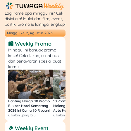
Kelebihan
: Fitur
lengkap (
chat
,
feed
,
Lagi rame apa minggu ini? Cek
video call
,
disini aja! Mulai dari film, event,
pembayaran digital),
politik, promo & lainnya lengkap!
cocok buat yang
suka aplikasi
Minggu ke-2, Agustus 2026
multifungsi.
🛍️ Weekly Promo
Kekurangan
: Ukuran
Minggu ini banyak promo
aplikasi besar, dan
kece! Cek diskon, cashback,
beberapa fitur
dan penawaran spesial buat
sosialnya lebih aktif
kamu
di negara tertentu
seperti China.
6. IMO
Banting Harga! 10 Promo
10 Promo Bukber Hotel
Intip 10 Promo Buk
Kalau kamu cari aplikasi
Bukber Hotel Semarang
Malang 2026: Start 75rb,
Hotel Surabaya 202
2026 Ini Cuma 90 Ribuan!
Auto Kenyang!
Sultan Harga 100rb
video call
gratis yang
6 bulan yang lalu
6 bulan yang lalu
6 bulan yang lalu
hemat kuota, IMO layak
dicoba. Aplikasi ini diklaim
🎉 Weekly Event