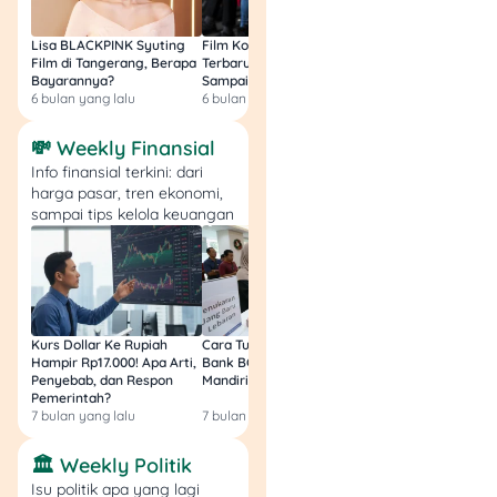
kurang fitur hiburan
seperti filter atau
Lisa BLACKPINK Syuting
Film Komedi Indonesia
Film Avatar: Fire an
Film di Tangerang, Berapa
Terbaru 2026, Siap Ngakak
Segini Budget Prod
game
.
Bayarannya?
Sampai Sakit Perut!
dan Pendapatanny
6 bulan yang lalu
6 bulan yang lalu
8 bulan yang lalu
7. Tango
💸 Weekly Finansial
Info finansial terkini: dari
Aplikasi
video call
gratis
harga pasar, tren ekonomi,
selanjutnya yaitu Tango.
sampai tips kelola keuangan
Aplikasi ini
launching
di
tahun yang sama dengan
WhatsApp pada 2009.
Tango dikenal karena
kualitas videonya yang
stabil dan fitur
live
Kurs Dollar Ke Rupiah
Cara Tukar Uang Baru di
Bansos Jabar Tahap
Hampir Rp17.000! Apa Arti,
Bank BCA (Umum, BNI,
Masih Bisa Cair Awa
streaming
yang canggih.
Penyebab, dan Respon
Mandiri, BRI, dan BSI) 2026!
Ini Jawaban & Cara
Pemerintah?
Resmi
7 bulan yang lalu
7 bulan yang lalu
7 bulan yang lalu
Selain buat ngobrol, kamu
🏛️ Weekly Politik
juga bisa siaran langsung
Isu politik apa yang lagi