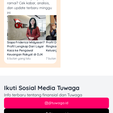
dan berinteraksi dengan
ramai? Cek kabar, analisis,
penonton—mirip kayak
dan update terbaru minggu
platform
live
lainnya.
ini
Kelebihan
: Bisa
video
call
dan
live
streaming
,
kompatibel di
Siapa Friderica Widyasari?
Profil Darma Mangkuluhur:
BLT Kesra 2026 Aka
Android, iPhone,
Profil Lengkap Dari Layar
Ringkas Latar Belakang
Lagi? Ini Fakta Res
Kaca ke Pengawal
Keluarga dan Bisnisnya
tablet, hingga PC,
Keuangan Rakyat di OJK
kontrol layar intuitif.
6 bulan yang lalu
7 bulan yang lalu
8 bulan yang lalu
Kekurangan
: Lebih
berat di penggunaan
data, dan fitur
live
streaming
bisa
kurang relevan kalau
Ikuti Sosial Media Tuwaga
kamu cuma mau
Info terbaru tentang finansial dan Tuwaga
ngobrol santai.
@tuwaga.id
Baca Juga:
7