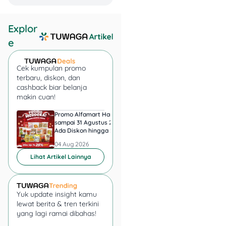
Explor
e
Cek kumpulan promo
terbaru, diskon, dan
cashback biar belanja
makin cuan!
Promo Alfamart Hari Ini
Super Indo Tebar Pr
sampai 31 Agustus 2026,
sampai 12 Agustus 2
Ada Diskon hingga 25
Ice Matcha dan Ice
Persen Snack UMKM
Espresso Jadi Rp11.
04 Aug 2026
04 Aug 2026
Lihat Artikel Lainnya
Yuk update insight kamu
lewat berita & tren terkini
yang lagi ramai dibahas!