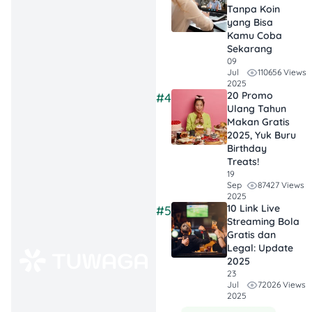
Keliling”. Armada Huling ini
Tanpa Koin
juga bertugas untuk
yang Bisa
menjajakan minuman dan
Kamu Coba
Sekarang
makanan yang mereka
09
sediakan. Tinggal nunggu di
110656 Views
Jul
rumah, Huling lewat,
2025
panggil, jajan, deh!
20 Promo
#4
Ulang Tahun
Makan Gratis
Haus memang sengaja
2025, Yuk Buru
membuat daftar menu
Birthday
minuman dan makanan
Treats!
yang kekinian. Selain
19
87427 Views
Sep
mengikuti selera
2025
masyarakat yang mulai
10 Link Live
#5
berkembang, Haus juga
Streaming Bola
ingin menyediakan menu
Gratis dan
Legal: Update
dengan berbagai varian.
2025
23
Dari menu makanan dan
72026 Views
Jul
2025
minuman yang ia sajikan,