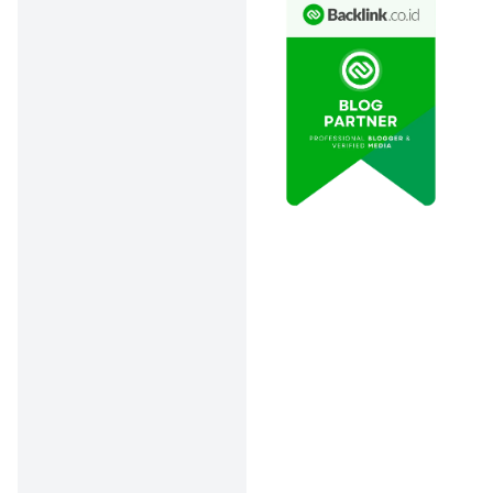
Haus ingin berbagi
kebahagiaan pada semua
orang. Hal ini juga sudah
digaungkan lewat misi
mereka yang bisa kita
temukan pada cup
minumannya, yaitu
“Spreading Happiness to
Everyone Through Cup of
Drink”.
Nah, gimana? Setelah
nyobain makan dan minum
dari Haus, akankah
kebahagiaanmu
bertambah?
Menu Minuman
Andalan di Haus 2025