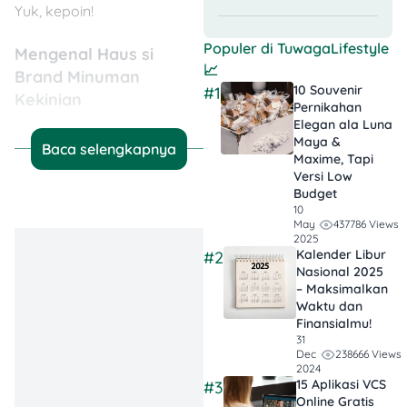
Yuk, kepoin!
Populer di
TuwagaLifestyle
Mengenal Haus si
📈
Brand Minuman
10 Souvenir
#1
Kekinian
Pernikahan
Elegan ala Luna
Maya &
Berawal dari sebuah UMKM,
Baca selengkapnya
Maxime, Tapi
Haus
berkembang cukup
Versi Low
pesat lho, guys!
Budget
Perkembangan itu
10
dibuktikan dengan
437786 Views
May
2025
berhasilnya Haus memiliki
Kalender Libur
#2
ratusan outlet di berbagai
Nasional 2025
kota di Indonesia.
– Maksimalkan
Waktu dan
Finansialmu!
31
Bukan cuma punya outlet
238666 Views
Dec
2024
aja, Haus juga punya
15 Aplikasi VCS
#3
armada Huling alias “Haus!
Online Gratis