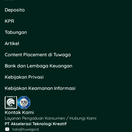
Chocomaltine
Deposito
Cokelat Keju
Cokelat
KPR
Keju
Susu
Tabungan
Strawberry
Roti Kukus
Artikel
Blueberry Keju
Content Placement di Tuwaga
Blueberry
Chocomaltine
Bank dan Lembaga Keuangan
Keju
Chocomaltine
Kebijakan Privasi
Strawberry
Cokelat Keju
Kebijakan Keamanan Informasi
Cokelat
Keju
Kontak Kami
Pedes Cyin
Layanan Pengaduan Konsumen / Hubungi Kami
PT Akselerasi Teknologi Kreatif
Baso Goreng
halo@tuwaga.id