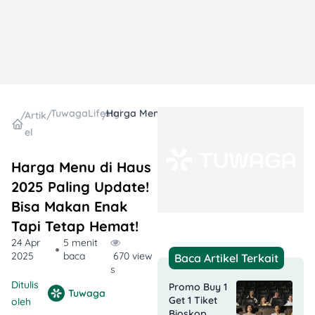
TuwagaLifestyle
Harga Menu di Haus 2025 Paling Update! Bisa Makan Enak Tapi Tetap Hemat!
/
Artik
/
/
el
Harga Menu di Haus
2025 Paling Update!
Bisa Makan Enak
Tapi Tetap Hemat!
24 Apr
5 menit
2025
baca
670 view
Baca Artikel Terkait
s
Ditulis
Promo Buy 1
Tuwaga
Get 1 Tiket
oleh
Bioskop