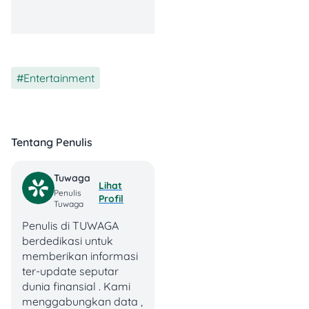
Biar kebahagiaanmu makin
Entertainment
gede, mending langsung
kepoin harga menu di Haus
dan pesan sekarang! Cek
daftar harga menu
Tentang Penulis
minumannya di sini:
Premium Series
Tuwaga
Lihat
Penulis
Profil
Tuwaga
Oat Coffee Caramel
Macchiato
Penulis di TUWAGA
Drink Beng-Beng
berdedikasi untuk
Cream Caramel
memberikan informasi
Choco Cheese
ter-update seputar
Crunchy
dunia finansial . Kami
Choco Crunchy Ice
menggabungkan data ,