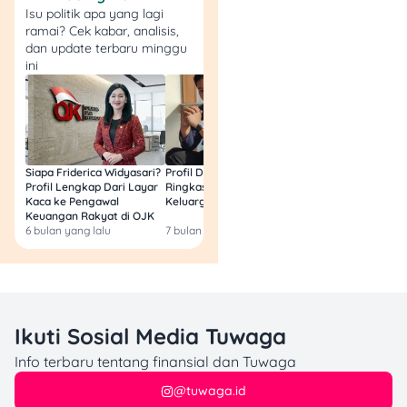
kamu menemukan apa
Isu politik apa yang lagi
yang pengen kamu pesan?
ramai? Cek kabar, analisis,
dan update terbaru minggu
ini
Baca Juga:
Daftar
Harga Menu Golden
Lamian 2025: Mie
Halal Khas Asia
yang Bikin Nagih!
Siapa Friderica Widyasari?
Profil Darma Mangkuluhur:
BLT Kesra 2026 Aka
Profil Lengkap Dari Layar
Ringkas Latar Belakang
Lagi? Ini Fakta Res
Kaca ke Pengawal
Keluarga dan Bisnisnya
Keuangan Rakyat di OJK
Menu Makanan Ringan
6 bulan yang lalu
7 bulan yang lalu
8 bulan yang lalu
yang Wajib Kamu
Cobain!
Bukan cuma minuman di
Ikuti Sosial Media Tuwaga
Haus aja yang perlu kamu
coba. Ada beberapa
Info terbaru tentang finansial dan Tuwaga
makanan ringan yang gak
@tuwaga.id
bisa kamu lewatkan kalau