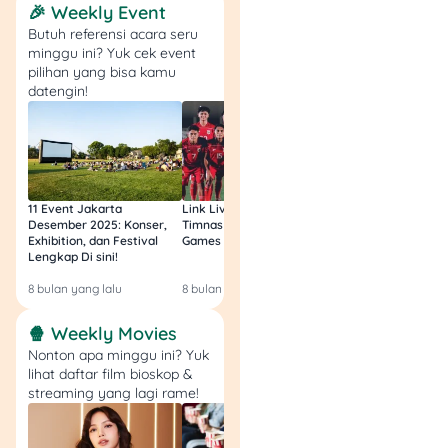
🎉 Weekly Event
Cotton Candy
:
Butuh referensi acara seru
Rp15.000
minggu ini? Yuk cek event
pilihan yang bisa kamu
Ice Cream
datengin!
Ice Cream Cone
Vanilla
Ice Cream Cup
Cookies & Cream
11 Event Jakarta
Link Live Streaming
Link Live Streamin
Ice Cream Cup
Desember 2025: Konser,
Timnas vs Filipina SEA
Timnas Indonesia U
Exhibition, dan Festival
Games Malam Ini, Gratis!
Zambia U17 Nanti 
Mango
Lengkap Di sini!
Gratis & Legal Tanp
Ice Cream Cup
Login!
Strawberry
8 bulan yang lalu
8 bulan yang lalu
9 bulan yang lalu
Ice Cream Cup Boba
🍿 Weekly Movies
Brown Sugar
Nonton apa minggu ini? Yuk
lihat daftar film bioskop &
Coffee Series
streaming yang lagi rame!
Es Kopasus
: