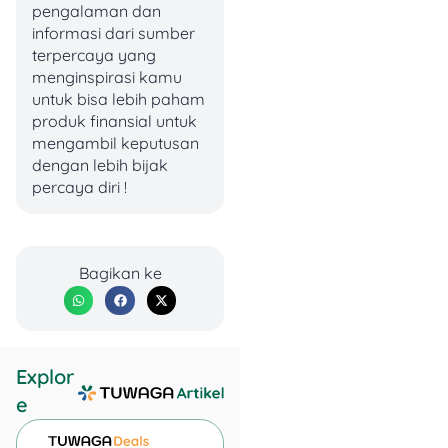
Cream
pengalaman dan
informasi dari sumber
terpercaya yang
Classic Series
menginspirasi kamu
untuk bisa lebih paham
Ovaltine
produk finansial untuk
Small: Rp12.000
mengambil keputusan
Large: Rp13.000
dengan lebih bijak
Taro
percaya diri !
Small: Rp12.000
Large: Rp13.000
Cookies & Cream
Small: Rp12.000
Bagikan ke
Large: Rp13.000
Thai Tea
:
Small: Rp6.000
Large: Rp9.000
Green Thai Tea
Explor
Small: Rp6.000
e
Large: Rp9.000