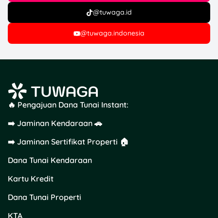
mampir ke outlet Haus!
@tuwaga.id
Ganjel Roti
@tuwaga.indonesia
Roti Bakar:
Blueberry Keju
Blueberry
Chocomaltine
Keju
🔥 Pengajuan Dana Tunai Instant:
Chocomaltine
Cokelat Keju
➡️ Jaminan Kendaraan 🚗
Cokelat
Keju
➡️ Jaminan Sertifikat Properti 🏠
Room Butter
Strawberry
Dana Tunai Kendaraan
Roti Maryam
Kartu Kredit
Blueberry Keju
Blueberry
Dana Tunai Properti
Chocomaltine
Keju
KTA