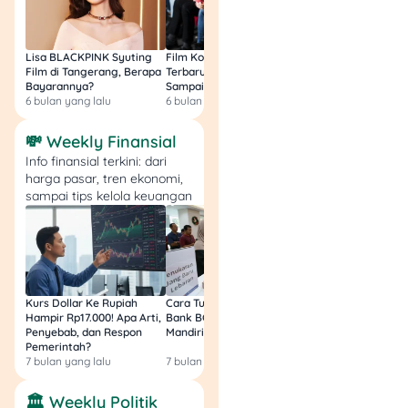
Small: Rp9.000
Large: Rp11.000
Es Kopi Gula Aren
:
Lisa BLACKPINK Syuting
Film Komedi Indonesia
Film Avatar: Fire an
Rp14.000
Film di Tangerang, Berapa
Terbaru 2026, Siap Ngakak
Segini Budget Prod
Bayarannya?
Sampai Sakit Perut!
dan Pendapatanny
6 bulan yang lalu
6 bulan yang lalu
8 bulan yang lalu
Silky Pudding
💸 Weekly Finansial
Thai Tea
Info finansial terkini: dari
Chocolate
harga pasar, tren ekonomi,
Cotton Candy
sampai tips kelola keuangan
Mango
Green Thai Tea
Taro
Bubble Gum
Lychee
Kurs Dollar Ke Rupiah
Cara Tukar Uang Baru di
Bansos Jabar Tahap
Choco Cheese
Hampir Rp17.000! Apa Arti,
Bank BCA (Umum, BNI,
Masih Bisa Cair Awa
Mango Cheese
Penyebab, dan Respon
Mandiri, BRI, dan BSI) 2026!
Ini Jawaban & Cara
Pemerintah?
Resmi
7 bulan yang lalu
7 bulan yang lalu
7 bulan yang lalu
Gimana? Dari daftar menu
minuman di atas, sudahkah
🏛️ Weekly Politik