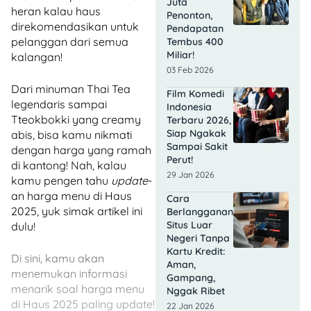
Juta
heran kalau haus
Penonton,
direkomendasikan untuk
Pendapatan
pelanggan dari semua
Tembus 400
Miliar!
kalangan!
03 Feb 2026
Dari minuman Thai Tea
Film Komedi
legendaris sampai
Indonesia
Tteokbokki yang creamy
Terbaru 2026,
Siap Ngakak
abis, bisa kamu nikmati
Sampai Sakit
dengan harga yang ramah
Perut!
di kantong! Nah, kalau
29 Jan 2026
kamu pengen tahu
update
-
an harga menu di Haus
Cara
2025, yuk simak artikel ini
Berlangganan
Situs Luar
dulu!
Negeri Tanpa
Kartu Kredit:
Di sini, kamu akan
Aman,
menemukan informasi
Gampang,
menarik soal harga menu
Nggak Ribet
di Haus 2025 paling update!
22 Jan 2026