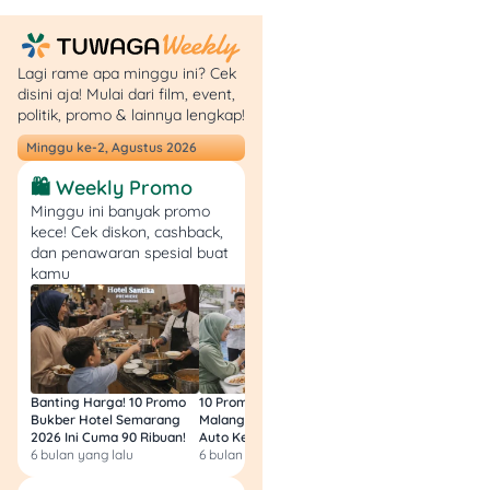
Rp17.000
Green Tea Cheese
:
Rp17.000
Lagi rame apa minggu ini? Cek
Choco Hazelnut
disini aja! Mulai dari film, event,
Cheese
: Rp17.000
politik, promo & lainnya lengkap!
Choco Lava Cheese
:
Minggu ke-2, Agustus 2026
Rp20.000
Choco Avocado
🛍️ Weekly Promo
Cheese
: Rp21.000
Minggu ini banyak promo
kece! Cek diskon, cashback,
dan penawaran spesial buat
Yakult Series
kamu
Mango Yakult
:
Rp13.000
Lychee Yakult
:
Rp13.000
Banting Harga! 10 Promo
10 Promo Bukber Hotel
Intip 10 Promo Buk
Bukber Hotel Semarang
Malang 2026: Start 75rb,
Hotel Surabaya 202
Creamy Series
2026 Ini Cuma 90 Ribuan!
Auto Kenyang!
Sultan Harga 100rb
6 bulan yang lalu
6 bulan yang lalu
6 bulan yang lalu
Cookies & Cream