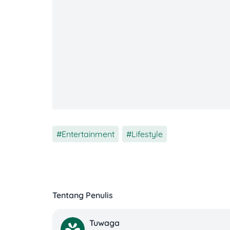
samping kayak versi massal. Karena itu, v
Kalau kamu punya satu, selamat! Kamu lag
tahun ke tahun.
2. 1968 Over Chrome Mustang
Entertainment
,
Lifestyle
Tentang Penulis
Tuwaga