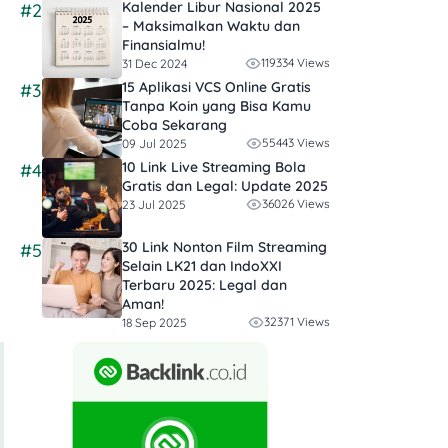
Kalender Libur Nasional 2025
#2
– Maksimalkan Waktu dan
Finansialmu!
119334 Views
31 Dec 2024
15 Aplikasi VCS Online Gratis
#3
Tanpa Koin yang Bisa Kamu
Coba Sekarang
55443 Views
09 Jul 2025
10 Link Live Streaming Bola
#4
Gratis dan Legal: Update 2025
36026 Views
23 Jul 2025
30 Link Nonton Film Streaming
#5
Selain LK21 dan IndoXXI
Terbaru 2025: Legal dan
Aman!
32371 Views
18 Sep 2025