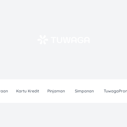
raan
Kartu Kredit
Pinjaman
Simpanan
TuwagaPro