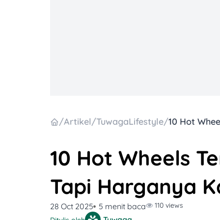
/
Artikel
/
TuwagaLifestyle
/
10 Hot Wheels Te
Tapi Harganya K
110 views
28 Oct 2025
5 menit baca
Tuwaga