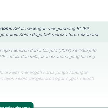
onomi:
Kelas menengah menyumbang 81,49%
gga pajak. Kalau daya beli mereka turun, ekonomi
nya menurun dari 57,33 juta (2019) ke 47,85 juta
HK, inflasi, dan kebijakan ekonomi yang kurang
idu di kelas menengah harus punya tabungan
dan bijak kelola pengeluaran agar nggak mudah
ca selengkapnya