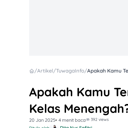
/
Artikel
/
TuwagaInfo
/
Apakah Kamu Te
Kelas Menengah? 
392 views
20 Jan 2025
4 menit baca
Dita Nur Safitri