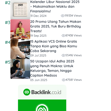
Kalender Libur Nasional 2025
#2
– Maksimalkan Waktu dan
Finansialmu!
119334 Views
31 Dec 2024
20 Promo Ulang Tahun Makan
#3
Gratis 2025, Yuk Buru Birthday
Treats!
87438 Views
19 Sep 2025
15 Aplikasi VCS Online Gratis
#4
Tanpa Koin yang Bisa Kamu
Coba Sekarang
55416 Views
09 Jul 2025
50 Ucapan Idul Adha 2025
#5
yang Penuh Makna: Untuk
Keluarga, Teman, hingga
Caption Medsos
47581 Views
05 Jun 2025