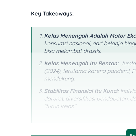
Key Takeaways:
Kelas Menengah Adalah Motor Ek
konsumsi nasional, dari belanja hin
bisa melambat drastis.
Kelas Menengah Itu Rentan:
Jumlah
(2024), terutama karena pandemi, P
mendukung.
Stabilitas Finansial Itu Kunci:
Indiv
darurat, diversifikasi pendapatan, 
“turun kelas.”
Ba