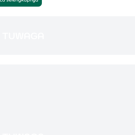
n Kenapa Mereka Penting Banget?
1,2 juta sampai Rp6 juta per bulan per orang,
enengah
!
pai Rp1,2 juta, kamu termasuk calon kelas menengah
alau pengeluaranmu masih Rp354 ribu sampai Rp532
a orang mulai dari bawah dulu, kan?
ena kelompok ini jadi penggerak utama ekonomi
, dari makanan, rumah, kendaraan, pendidikan,
—kebanyakan kerja formal, tapi ada juga yang sukses