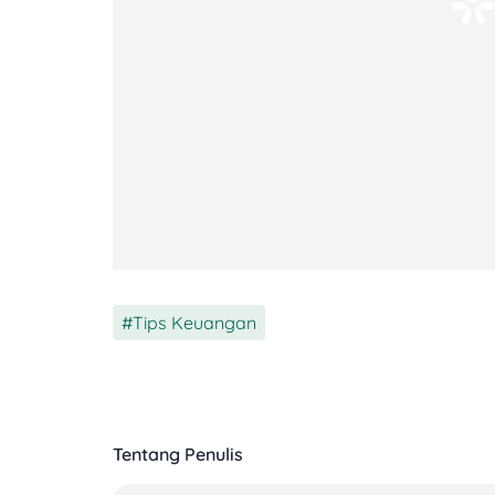
di bisnis dan wirausaha. Pokoknya
multit
Kenapa Kelas Menengah Jadi ‘Tulang 
Bayangin ini:
81,49% konsumsi nasional
d
Tips Keuangan
Tentang Penulis