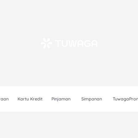
raan
Kartu Kredit
Pinjaman
Simpanan
TuwagaPro