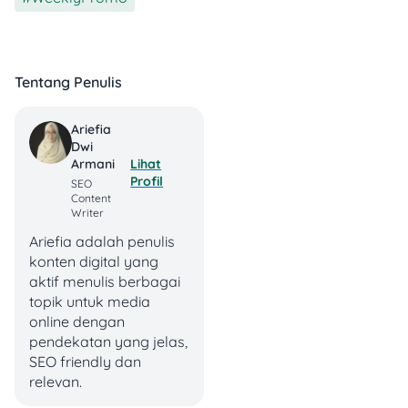
Rp5.290/100gr
.
Daging Giling
Premium:
Rp17.990/100gr
.
Tentang Penulis
Paha/Dada
Ayam Tanpa
Tulang:
Ariefia
Rp6.890/100gr
.
Dwi
Lihat
Armani
Profil
3. Olahan Beku, Diary &
SEO
Content
Siap Saji
Writer
Ariefia adalah penulis
konten digital yang
aktif menulis berbagai
topik untuk media
online dengan
pendekatan yang jelas,
SEO friendly dan
relevan.