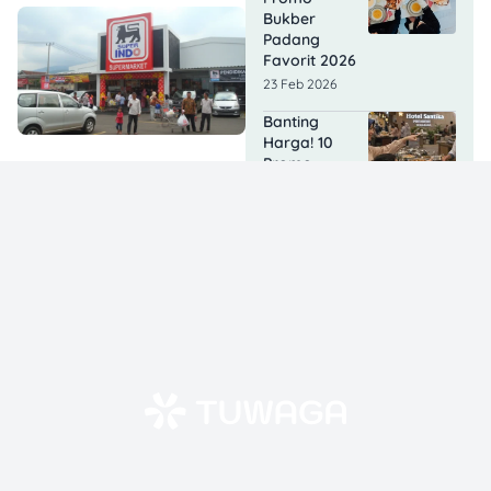
Bukber
Padang
Favorit 2026
23 Feb 2026
Banting
Harga! 10
Promo
Bukber Hotel
Semarang
2026 Ini Cuma
90 Ribuan!
20 Feb 2026
6 Promo
Bukber
Bukittinggi
2026: Tempat
Iftar Enak,
Murah & Cozy
yang Wajib
Kamu Coba!
20 Feb 2026