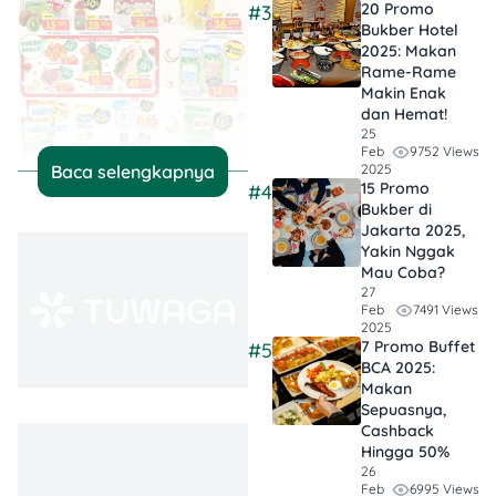
20 Promo
#3
Bukber Hotel
2025: Makan
Rame-Rame
Makin Enak
dan Hemat!
25
9752 Views
Feb
2025
Baca selengkapnya
15 Promo
#4
Bukber di
Sembako &
Jakarta 2025,
Kebutuhan Dapur:
Yakin Nggak
Minyak Goreng
Mau Coba?
Sawit 365 (Pouch
27
7491 Views
Feb
2L):
Rp36.800
2025
(Harga Spesial).
7 Promo Buffet
#5
Indofood Syrup
BCA 2025:
Makan
Freiss (Botol
Sepuasnya,
460ml):
Rp15.900
Cashback
(Diskon 20%).
Hingga 50%
Dua Belibis Saus
26
Cabe (Botol
6995 Views
Feb