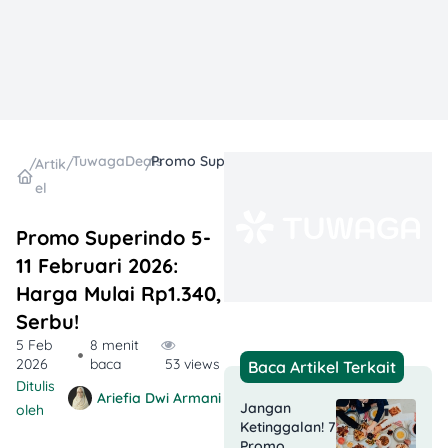
TuwagaDeals
Promo Superindo 5-11 Februari 2026: Harga Mulai Rp1.340, Serbu!
/
Artik
/
/
el
Promo Superindo 5-
11 Februari 2026:
Harga Mulai Rp1.340,
Serbu!
5 Feb
8 menit
2026
baca
53 views
Baca Artikel Terkait
Ditulis
Ariefia Dwi Armani
Jangan
oleh
Ketinggalan! 7
Promo