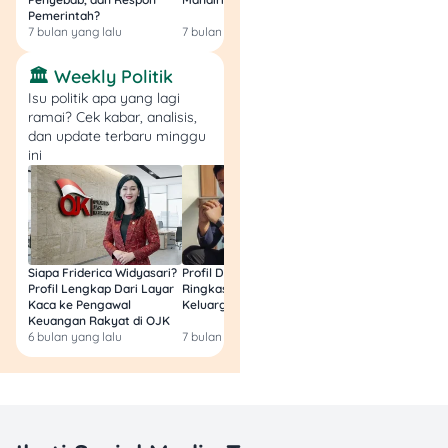
7. Parcel & Sirup
Pemerintah?
Resmi
Ramadan
7 bulan yang lalu
7 bulan yang lalu
7 bulan yang lalu
🏛️ Weekly Politik
Isu politik apa yang lagi
ramai? Cek kabar, analisis,
dan update terbaru minggu
ini
Siapa Friderica Widyasari?
Profil Darma Mangkuluhur:
BLT Kesra 2026 Aka
Profil Lengkap Dari Layar
Ringkas Latar Belakang
Lagi? Ini Fakta Res
Kaca ke Pengawal
Keluarga dan Bisnisnya
Keuangan Rakyat di OJK
6 bulan yang lalu
7 bulan yang lalu
8 bulan yang lalu
Parcel:
Parcel Food