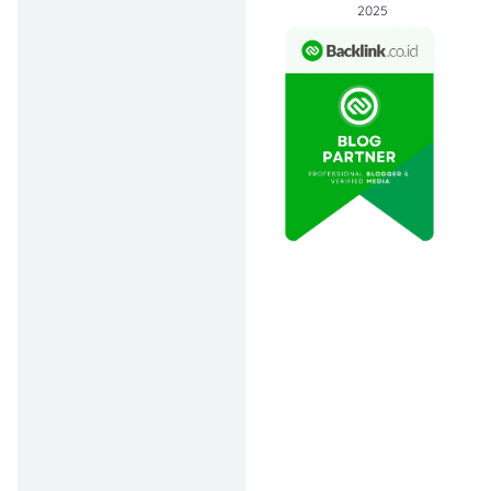
2025
535ml):
Rp28.900
(Diskon 30%).
Sumber Selera
Bakso Sapi
(325gr):
Rp26.900
(Diskon 25%).
Biskuit & Snack:
Nissin/Monde/Ser
ena Assorted
Biscuits: Harga
mulai
Rp52.500
(Diskon 15%).
Cadbury
Chocolate Dairy
Milk: Beli 2 Lebih
Hemat
Rp11.950/pcs
.
Produk Segar:
Kiwi Green (2’s
pck):
Rp15.000
.