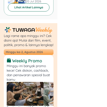
20 Jul 2026
20 Jul 2026
Lihat Artikel Lainnya
Lagi rame apa minggu ini? Cek
disini aja! Mulai dari film, event,
politik, promo & lainnya lengkap!
Minuman:
Buavita Juice
Minggu ke-2, Agustus 2026
(245ml):
Beli 2
🛍️ Weekly Promo
Gratis 1
Minggu ini banyak promo
(Rp18.980)
.
kece! Cek diskon, cashback,
Pokka
dan penawaran spesial buat
Green/Lychee Tea
kamu
(450ml):
Rp5.490
(Diskon 20%).
Snack:
Piattos Snack
Kentang (65gr):