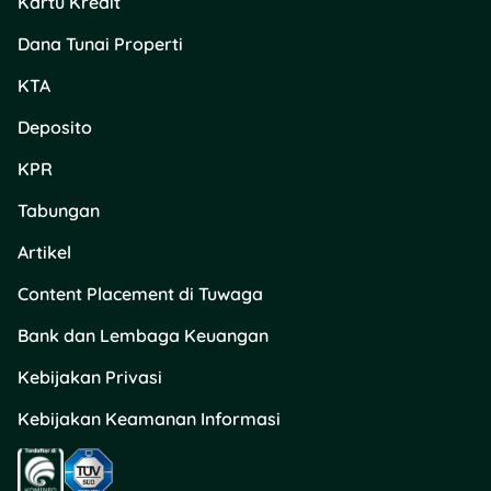
Kartu Kredit
Dana Tunai Properti
KTA
Deposito
KPR
Tabungan
Artikel
Content Placement di Tuwaga
Cokelat:
Bank dan Lembaga Keuangan
Cadbury Dairy
Milk (90gr):
Kebijakan Privasi
Rp15.900
(Diskon
30%).
Kebijakan Keamanan Informasi
Silver Queen Milk
Chocolate:
Rp13.500
(Diskon