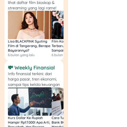
lihat daftar film bioskop &
streaming yang lagi rame!
Biskuit Kaleng:
Gery Wafer Egg
Lisa BLACKPINK Syuting
Film Komedi Indonesia
Film Avatar: Fire an
Film di Tangerang, Berapa
Terbaru 2026, Siap Ngakak
Segini Budget Prod
Roll:
Rp22.900
.
Bayarannya?
Sampai Sakit Perut!
dan Pendapatanny
Khong Guan
6 bulan yang lalu
6 bulan yang lalu
8 bulan yang lalu
Biscuits Classic:
Rp36.900
.
💸 Weekly Finansial
Kurma Spesial:
Info finansial terkini: dari
Medjool Dates
harga pasar, tren ekonomi,
Natural Delight
sampai tips kelola keuangan
(454gr):
Rp125.900
.
Akram Kurma
Ajwa (500gr):
Rp118.900
.
Kurs Dollar Ke Rupiah
Cara Tukar Uang Baru di
Bansos Jabar Tahap
Hampir Rp17.000! Apa Arti,
Bank BCA (Umum, BNI,
Masih Bisa Cair Awa
Penyebab, dan Respon
Mandiri, BRI, dan BSI) 2026!
Ini Jawaban & Cara