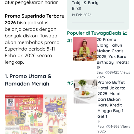
atur pengeluaran harian.
Takjil & Early
Bird!
19 Feb 2026
Promo Superindo Terbaru
2026
bisa jadi solusi
belanja cerdas dengan
Populer di
TuwagaDeals
📈
banyak diskon. Tuwaga
20 Promo
#1
akan membahas promo
Ulang Tahun
Superindo periode 5–11
Makan Gratis
Februari 2026 secara
2025, Yuk Buru
lengkap.
Birthday Treats!
19
87425 Views
Sep
1. Promo Utama &
2025
Promo Buffet
#2
Ramadan Meriah
Hotel Jakarta
2025: Mulai
Dari Diskon
Kartu Kredit
Hingga Buy 1
Get 1
14
14939 Views
Feb
2025