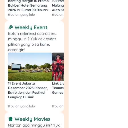
Banting Harga! 10 Promo
10 Promo Bukber Hotel
Intip 10 Promo Buk
Beli 2 Lebih
Bukber Hotel Semarang
Malang 2026: Start 75rb,
Hotel Surabaya 202
Hemat
Rp17.490
.
2026 Ini Cuma 90 Ribuan!
Auto Kenyang!
Sultan Harga 100rb
6 bulan yang lalu
6 bulan yang lalu
6 bulan yang lalu
Cheetos Snack
Keju: Beli 2 Lebih
🎉 Weekly Event
Hemat
Rp18.900
.
Butuh referensi acara seru
minggu ini? Yuk cek event
6
.
Promo Sambut
pilihan yang bisa kamu
Lebaran (Biskuit Kaleng
datengin!
& Kurma)
11 Event Jakarta
Link Live Streaming
Link Live Streamin
Desember 2025: Konser,
Timnas vs Filipina SEA
Timnas Indonesia U
Exhibition, dan Festival
Games Malam Ini, Gratis!
Zambia U17 Nanti 
Lengkap Di sini!
Gratis & Legal Tanp
Login!
8 bulan yang lalu
8 bulan yang lalu
9 bulan yang lalu
🍿 Weekly Movies
Nonton apa minggu ini? Yuk