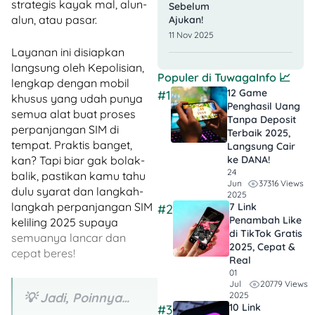
strategis kayak mal, alun-
Sebelum
alun, atau pasar.
Ajukan!
11 Nov 2025
Layanan ini disiapkan
langsung oleh Kepolisian,
Populer di
TuwagaInfo
📈
lengkap dengan mobil
12 Game
#1
khusus yang udah punya
Penghasil Uang
semua alat buat proses
Tanpa Deposit
perpanjangan SIM di
Terbaik 2025,
tempat. Praktis banget,
Langsung Cair
ke DANA!
kan? Tapi biar gak bolak-
24
balik, pastikan kamu tahu
37316 Views
Jun
dulu syarat dan langkah-
2025
langkah perpanjangan SIM
7 Link
#2
Penambah Like
keliling 2025 supaya
di TikTok Gratis
semuanya lancar dan
2025, Cepat &
cepat beres!
Real
01
20779 Views
Jul
2025
💡 Jadi, Poinnya…
10 Link
#3