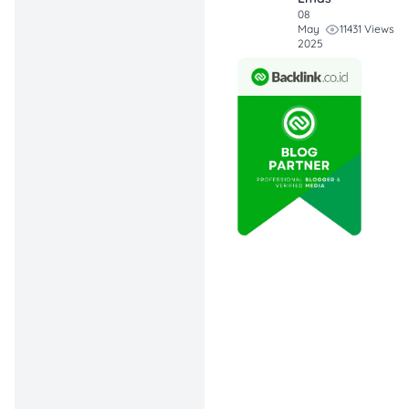
psikologi. Semua
08
bisa kamu urus
11431 Views
May
2025
dalam satu kali
datang.
Jangan Tunggu
Kadaluarsa!
Layanan ini cuma
buat SIM yang
masih aktif. Jadi,
perpanjang
sebelum habis
biar nggak repot
bikin baru dari
nol.
Apa itu Perpanjangan