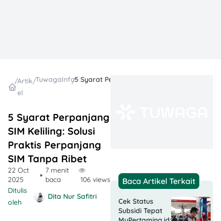
TuwagaInfo
5 Syarat Perpanjang SIM Keliling: Solusi Praktis Perpanjang SIM Tanpa Ribet
/
Artik
/
/
el
5 Syarat Perpanjang
SIM Keliling: Solusi
Praktis Perpanjang
SIM Tanpa Ribet
22 Oct
7 menit
2025
baca
106 views
Baca Artikel Terkait
Ditulis
Dita Nur Safitri
Cek Status
oleh
Subsidi Tepat
MyPertamina.id: