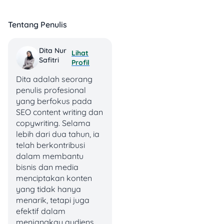
menunjukkan bahwa kamu
adalah warga negara
Tentang Penulis
Indonesia yang sah dan
berhak untuk memiliki SIM.
Dita Nur
Lihat
Safitri
2. Fotokopi SIM Lama
Profil
Disertai dengan SIM
Dita adalah seorang
Asli
penulis profesional
yang berfokus pada
Selain KTP, kamu juga wajib
SEO content writing dan
untuk membawa fotokopi
copywriting. Selama
SIM lama yang ingin
lebih dari dua tahun, ia
diperpanjang beserta SIM
telah berkontribusi
aslinya. SIM lama ini
dalam membantu
digunakan sebagai dasar
bisnis dan media
untuk melakukan verifikasi
menciptakan konten
dan proses perpanjangan
yang tidak hanya
SIM.
menarik, tetapi juga
efektif dalam
3. Bukti Hasil Cek
menjangkau audiens