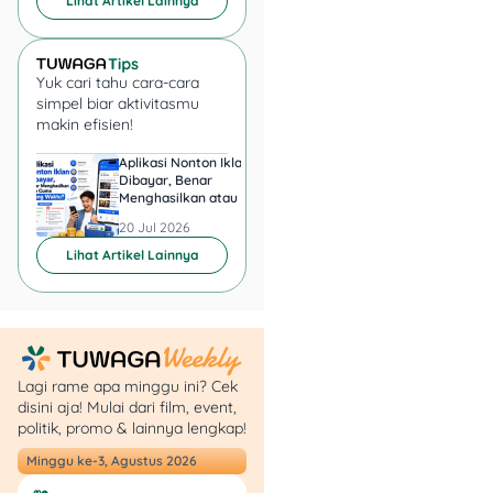
untuk SIM A dan Rp 75.000
Lihat Artikel Lainnya
untuk SIM C.
Diluar itu masih ada biaya
Yuk cari tahu cara-cara
lain untuk cek kesehatan,
simpel biar aktivitasmu
tes psikologi, dan
makin efisien!
administrasi. Biaya ini
Aplikasi Nonton Iklan
Aplikasi Penghasil 
berbeda-beda setiap
Dibayar, Benar
Minta KTP, Aman ata
wilayah, khusus untuk area
Menghasilkan atau Cuma
Berbahaya?
Buang Waktu?
Jakarta, berikut rinciannya:
20 Jul 2026
20 Jul 2026
Lihat Artikel Lainnya
Cek kesehatan: Rp
25.000
Tes psikologi: Rp
60.000
Administrasi: Rp
Lagi rame apa minggu ini? Cek
25.000
disini aja! Mulai dari film, event,
politik, promo & lainnya lengkap!
Langkah-Langkah
Minggu ke-3, Agustus 2026
Perpanjangan SIM