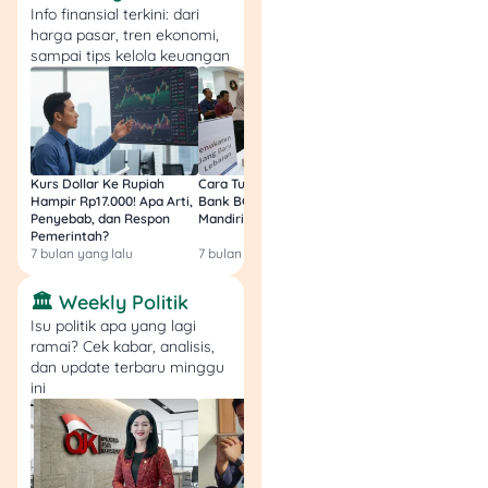
Info finansial terkini: dari
3. Mengunjungi Lokasi
harga pasar, tren ekonomi,
sampai tips kelola keuangan
SIM Keliling
Setelah semua persiapan
selesai, kamu bisa
langsung menuju lokasi SIM
keliling sesuai dengan
Kurs Dollar Ke Rupiah
Cara Tukar Uang Baru di
Bansos Jabar Tahap
Hampir Rp17.000! Apa Arti,
Bank BCA (Umum, BNI,
Masih Bisa Cair Awa
jadwal yang telah
Penyebab, dan Respon
Mandiri, BRI, dan BSI) 2026!
Ini Jawaban & Cara
ditentukan. Di sana, kamu
Pemerintah?
Resmi
7 bulan yang lalu
7 bulan yang lalu
7 bulan yang lalu
akan diarahkan untuk
mengikuti proses
🏛️ Weekly Politik
selanjutnya.
Isu politik apa yang lagi
ramai? Cek kabar, analisis,
4. Mengisi Formulir
dan update terbaru minggu
Perpanjangan SIM
ini
Sebelum masuk ke tahap
selanjutnya, kamu akan
diminta untuk mengisi