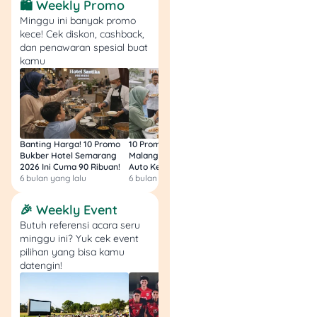
Keliling 2025
🛍️ Weekly Promo
Minggu ini banyak promo
kece! Cek diskon, cashback,
Setelah memastikan semua
dan penawaran spesial buat
dokumen yang dibutuhkan
kamu
lengkap, kamu perlu
mengikuti langkah-langkah
berikut:
1. Cek Lokasi dan Waktu
Banting Harga! 10 Promo
10 Promo Bukber Hotel
Intip 10 Promo Buk
Operasional SIM
Bukber Hotel Semarang
Malang 2026: Start 75rb,
Hotel Surabaya 202
Keliling
2026 Ini Cuma 90 Ribuan!
Auto Kenyang!
Sultan Harga 100rb
6 bulan yang lalu
6 bulan yang lalu
6 bulan yang lalu
Hal pertama yang harus
🎉 Weekly Event
kamu ketahui adalah
Butuh referensi acara seru
mengetahui lokasi dan
minggu ini? Yuk cek event
waktu operasional SIM
pilihan yang bisa kamu
keliling. Kamu bisa
datengin!
mengecek waktu dan lokasi
SIM keliling melalui website
Polri atau menghubungi