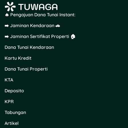
ada kekurangan, kamu
akan diminta untuk
🔥 Pengajuan Dana Tunai Instant:
melengkapinya sebelum
melanjutkan proses.
➡️ Jaminan Kendaraan 🚗
➡️ Jaminan Sertifikat Properti 🏠
6. Proses Pembayaran
dan Pengambilan SIM
Dana Tunai Kendaraan
Baru
Kartu Kredit
Setelah dokumen
Dana Tunai Properti
terverifikasi, kamu akan
diminta melakukan
KTA
pembayaran biaya
Deposito
perpanjangan SIM. Setelah
itu, SIM baru akan diproses
KPR
dan siap untuk diambil.
Proses ini biasanya
Tabungan
memakan waktu yang
cukup cepat. Kamu bisa
Artikel