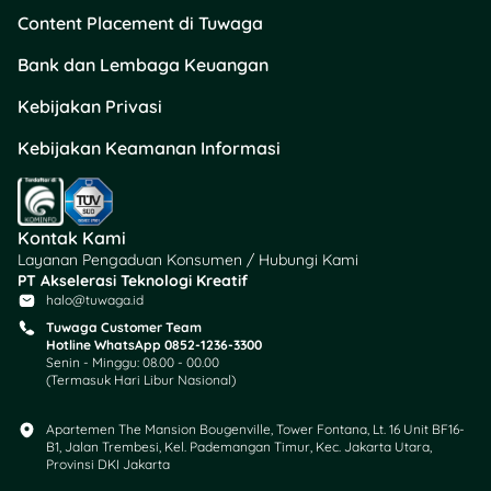
langsung membawa
Content Placement di Tuwaga
pulang SIM baru kamu
ketika semua proses sudah
Bank dan Lembaga Keuangan
selesai dilakukan.
Kebijakan Privasi
Jadwal dan Lokasi SIM
Kebijakan Keamanan Informasi
Keliling 2025
Untuk memudahkan
masyarakat dalam
Kontak Kami
melakukan perpanjangan
Layanan Pengaduan Konsumen / Hubungi Kami
SIM, pihak kepolisian
PT Akselerasi Teknologi Kreatif
halo@tuwaga.id
menyediakan layanan
perpanjangan SIM keliling di
Tuwaga Customer Team
Hotline WhatsApp 0852-1236-3300
berbagai lokasi strategis
Senin - Minggu: 08.00 - 00.00
dan mudah dijangkau. Agar
(Termasuk Hari Libur Nasional)
kamu tidak kelewatan
informasi lebih lanjut,
Apartemen The Mansion Bougenville, Tower Fontana, Lt. 16 Unit BF16-
berikut beberapa cara
B1, Jalan Trembesi, Kel. Pademangan Timur, Kec. Jakarta Utara,
Provinsi DKI Jakarta
yang bisa dilakukan: