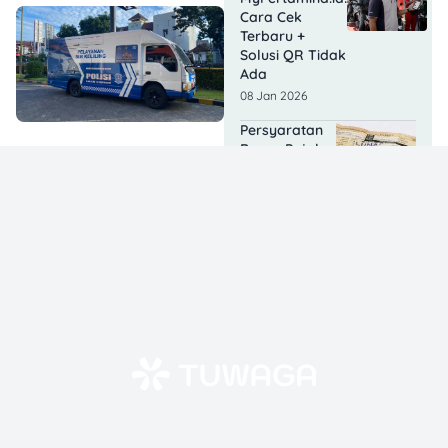
Cara Cek
Terbaru +
Solusi QR Tidak
Ada
08 Jan 2026
Persyaratan
Bayar Pajak
Motor: Sudah
Tahu Apa Aja
Syaratnya?
10 Dec 2025
8
Rekomendasi
Rental Mobil
Terdekat
Lepas Kunci
untuk Liburan
Hemat &
Fleksibel
18 Nov 2025