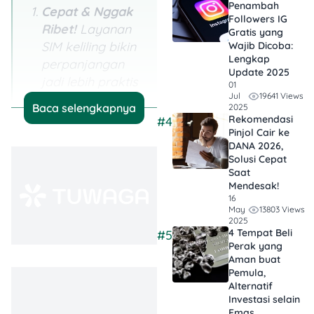
Penambah
Cepat & Nggak
Followers IG
Ribet!
Layanan
Gratis yang
SIM keliling bikin
Wajib Dicoba:
Lengkap
perpanjangan
Update 2025
jadi lebih praktis
01
19641 Views
Jul
karena bisa di
Baca selengkapnya
2025
lokasi strategis
Rekomendasi
#4
Pinjol Cair ke
tanpa harus ke
DANA 2026,
kantor polisi.
Solusi Cepat
Saat
Syaratnya
Mendesak!
Gampang
16
13803 Views
May
Banget
: Cukup
2025
bawa dokumen
4 Tempat Beli
#5
Perak yang
dasar kayak KTP,
Aman buat
SIM lama, dan
Pemula,
hasil tes
Alternatif
Investasi selain
kesehatan &
Emas