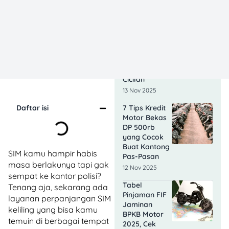
Simulasi
Kredit Motor
Honda:
Panduan
Lengkap
Sebelum
Kamu
Mengajukan
Cicilan
13 Nov 2025
7 Tips Kredit
Daftar isi
Motor Bekas
DP 500rb
yang Cocok
Buat Kantong
SIM kamu hampir habis
Pas-Pasan
masa berlakunya tapi gak
12 Nov 2025
sempat ke kantor polisi?
Tabel
Tenang aja, sekarang ada
Pinjaman FIF
layanan perpanjangan SIM
Jaminan
keliling yang bisa kamu
BPKB Motor
temuin di berbagai tempat
2025, Cek