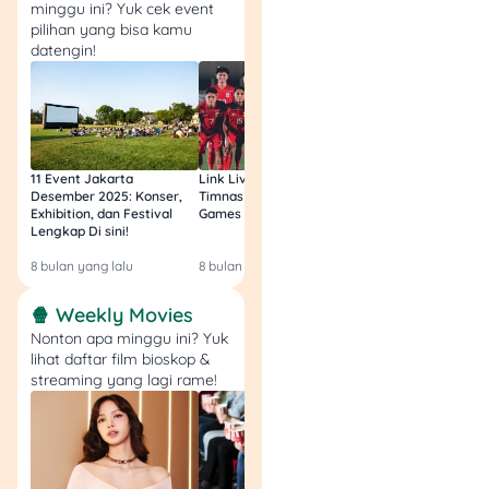
minggu ini? Yuk cek event
dokumen yang
pilihan yang bisa kamu
diminta.
datengin!
Ajukan pinjaman
sesuai dengan
kemampuan bayar
(rasio cicilan ideal
maksimal 30% dari
gaji bulanan).
11 Event Jakarta
Link Live Streaming
Link Live Streamin
Desember 2025: Konser,
Timnas vs Filipina SEA
Timnas Indonesia U
Jika memungkinkan,
Exhibition, dan Festival
Games Malam Ini, Gratis!
Zambia U17 Nanti 
pilih tenor yang
Lengkap Di sini!
Gratis & Legal Tanp
Login!
sesuai agar cicilan
8 bulan yang lalu
8 bulan yang lalu
9 bulan yang lalu
tidak memberatkan.
🍿 Weekly Movies
Nonton apa minggu ini? Yuk
Rekomendasi
lihat daftar film bioskop &
streaming yang lagi rame!
Produk
Mandiri 
Amar Bank
Masterca
Tunaiku