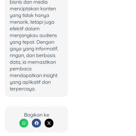
bisnis dan media
Usia Pemohon
menciptakan konten
Minimal 21 tahun.
yang tidak hanya
Maksimal saat
menarik, tetapi juga
pinjaman lunas:
efektif dalam
55 tahun untuk
menjangkau audiens
karyawan, atau
yang tepat. Dengan
mengikuti usia
gaya yang informatif,
pensiun di
ringan, dan berbasis
perusahaan.
data, ia memastikan
Penghasilan
pembaca
Memiliki
mendapatkan insight
penghasilan tetap
yang aplikatif dan
setiap bulan.
terpercaya.
Biasanya minimal
gaji Rp3 juta per
bulan (bisa
berbeda sesuai
Bagikan ke
wilayah).
Kelengkapan
Dokumen