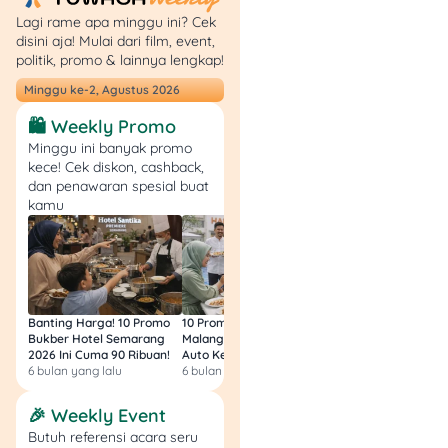
= (Rp100.000.000 +
Lagi rame apa minggu ini? Cek
Rp28.440.000) / 36
disini aja! Mulai dari film, event,
= Rp128.440.000 / 36
politik, promo & lainnya lengkap!
=
Rp3.567.778 per
Minggu ke-2, Agustus 2026
bulan
🛍️ Weekly Promo
(Perhitungan ini hanya
Minggu ini banyak promo
simulasi; bunga dan cicilan
kece! Cek diskon, cashback,
bisa berbeda tergantung
dan penawaran spesial buat
kamu
kebijakan Bank Mandiri
terbaru.)
Tips Agar Pinjaman
Cepat Disetujui
Banting Harga! 10 Promo
10 Promo Bukber Hotel
Intip 10 Promo Buk
Bukber Hotel Semarang
Malang 2026: Start 75rb,
Hotel Surabaya 202
Pastikan memiliki
2026 Ini Cuma 90 Ribuan!
Auto Kenyang!
Sultan Harga 100rb
riwayat kredit yang
6 bulan yang lalu
6 bulan yang lalu
6 bulan yang lalu
baik
di BI
🎉 Weekly Event
Checking/SLIK OJK.
Lengkapi semua
Butuh referensi acara seru