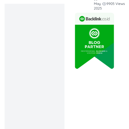
9905 Views
May
Mandiri adalah
2025
status sebagai
karyawan tetap,
usia minimal 21
tahun,
penghasilan tetap
(mulai dari Rp3
juta), serta
kelengkapan
dokumen.
Proses lebih
mudah dan cepat
jika perusahaan
tempat bekerja
sudah menjadi
mitra (payroll)
Bank Mandiri,