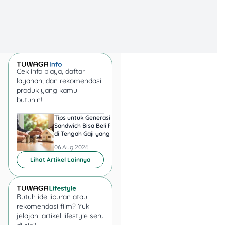
sehingga lebih
mudah dalam
mengatur keuangan
bulanan.
Cek info biaya, daftar
Baca Juga:
layanan, dan rekomendasi
Pinjaman KTA
produk yang kamu
Mandiri (KSM):
butuhin!
Dana Tunai Cepat
Tips untuk Generasi
Harga Emas 6 Agust
Tanpa Jaminan
Sandwich Bisa Beli Rumah
2026, Antam hingga
di Tengah Gaji yang
di Pegadaian Berger
Harus Terbagi
Berapa?
06 Aug 2026
06 Aug 2026
Simulasi Cicilan
Lihat Artikel Lainnya
Pinjaman Bank Mandiri
Agar lebih jelas, berikut
Butuh ide liburan atau
simulasi cicilan pinjaman
rekomendasi film? Yuk
KTA Mandiri
dengan bunga
jelajahi artikel lifestyle seru