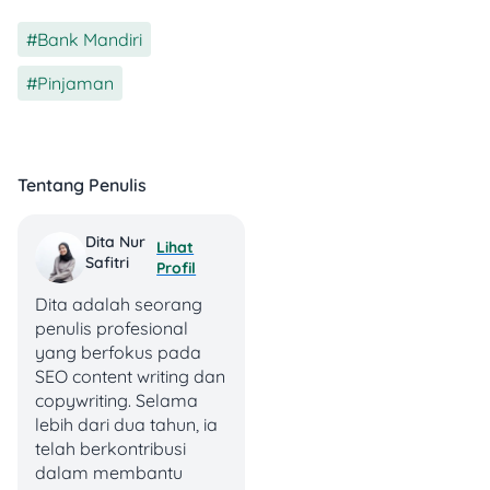
dipenuhi oleh karyawan:
Bank Mandiri
,
Status Pekerjaan
Pinjaman
Merupakan
karyawan tetap di
perusahaan yang
sudah bekerja
Tentang Penulis
minimal 1 tahun
(beberapa
produk
Dita Nur
Lihat
mensyaratkan 2
Safitri
Profil
tahun).
Dita adalah seorang
Bagi karyawan
penulis profesional
kontrak, biasanya
yang berfokus pada
lebih sulit untuk
SEO content writing dan
disetujui kecuali
copywriting. Selama
perusahaan
lebih dari dua tahun, ia
sudah bekerja
telah berkontribusi
sama dengan
dalam membantu
Bank Mandiri.