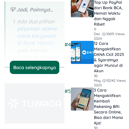
Top Up PayPal
dari Bank BCA,
💡 Jadi, Poinnya…
Hemat Waktu
dan Nggak
Ada dua pilihan
Ribet!
pinjaman utama
11
10615 Views
Dec
untuk karyawan
2024
di Bank Mandiri
,
12 Cara
#4
Mengaktifkan
yaitu Mandiri
DANA Cicil 2025
Kredit Multiguna
& Syaratnya
(MKM) dengan
agar Muncul di
Baca selengkapnya
Akun
jaminan, dan
30
Mandiri Kredit
10242 Views
May
2025
Tanpa Agunan
3 Cara
#5
(KTA Mandiri)
Mengaktifkan
tanpa jaminan.
Kembali
Rekening BRI
Syarat utama
Secara Online,
Bisa dari Mana
pengajuan
Aja!
pinjaman Bank
30