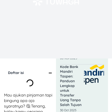
Cara Beli
Token Listrik
di Livin’
Mandiri 2025,
Gampang
Banget!
11 Nov 2025
Apa Itu Limit
Tarik Tunai
Mandiri: Kamu
Sudah Tahu?
06 Nov 2025
Kode Bank
Mandiri
Daftar isi
Taspen:
Panduan
Lengkap
untuk
Mau ajukan pinjaman tapi
Transfer
Uang Tanpa
bingung apa aja
Salah Tujuan
syaratnya? 🤔 Tenang,
30 Oct 2025
kalau kamu seorang