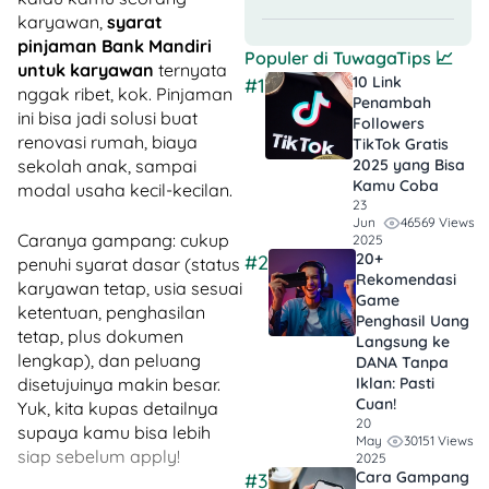
karyawan,
syarat
pinjaman Bank Mandiri
Populer di
TuwagaTips
📈
untuk karyawan
ternyata
10 Link
#1
nggak ribet, kok. Pinjaman
Penambah
ini bisa jadi solusi buat
Followers
renovasi rumah, biaya
TikTok Gratis​
2025 yang Bisa
sekolah anak, sampai
Kamu Coba
modal usaha kecil-kecilan.
23
46569 Views
Jun
Caranya gampang: cukup
2025
20+
#2
penuhi syarat dasar (status
Rekomendasi
karyawan tetap, usia sesuai
Game
ketentuan, penghasilan
Penghasil Uang
tetap, plus dokumen
Langsung ke
lengkap), dan peluang
DANA Tanpa
Iklan​: Pasti
disetujuinya makin besar.
Cuan!
Yuk, kita kupas detailnya
20
supaya kamu bisa lebih
30151 Views
May
siap sebelum apply!
2025
Cara Gampang
#3