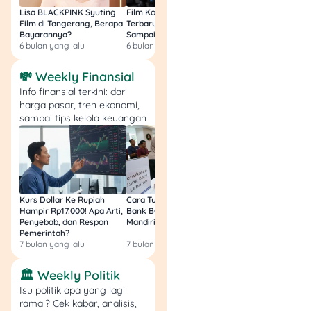
Lisa BLACKPINK Syuting
Film Komedi Indonesia
Film Avatar: Fire an
Fitur dan Benefit
Film di Tangerang, Berapa
Terbaru 2026, Siap Ngakak
Segini Budget Prod
Fitur dan Benefit
Bayarannya?
Sampai Sakit Perut!
dan Pendapatanny
6 bulan yang lalu
6 bulan yang lalu
8 bulan yang lalu
Annual Fee
Bunga
Rp300.000 (Gratis tah
3% - 5% per bulan
💸 Weekly Finansial
pertama)
Pencairan Maksimum
Info finansial terkini: dari
Konversi Poin
harga pasar, tren ekonomi,
Rp30.000.000
Setiap transaksi Rp20
sampai tips kelola keuangan
mendapat 1 Livin' Poin
Tenor
6 - 30 bulan
Cashback
Data tidak tersedia
Kurs Dollar Ke Rupiah
Cara Tukar Uang Baru di
Bansos Jabar Tahap
Hampir Rp17.000! Apa Arti,
Bank BCA (Umum, BNI,
Masih Bisa Cair Awa
Penyebab, dan Respon
Mandiri, BRI, dan BSI) 2026!
Ini Jawaban & Cara
Saatnya Wujudkan
Pemerintah?
Resmi
7 bulan yang lalu
7 bulan yang lalu
7 bulan yang lalu
Rencana dengan
Pinjaman Mandiri
🏛️ Weekly Politik
Isu politik apa yang lagi
Pinjaman di Bank Mandiri
ramai? Cek kabar, analisis,