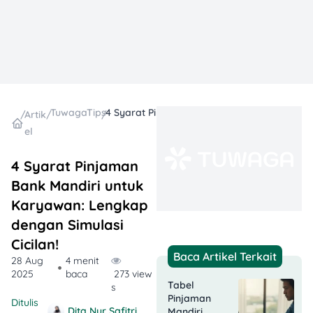
TuwagaTips
4 Syarat Pinjaman Bank Mandiri untuk Karyawan: Lengkap dengan Simulasi Cicilan!
/
Artik
/
/
el
4 Syarat Pinjaman
Bank Mandiri untuk
Karyawan: Lengkap
dengan Simulasi
Cicilan!
Baca Artikel Terkait
28 Aug
4 menit
2025
baca
273 view
Tabel
s
Pinjaman
Ditulis
Dita Nur Safitri
Mandiri