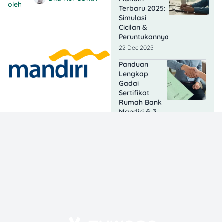
oleh
Terbaru 2025:
Simulasi
Cicilan &
Peruntukannya
22 Dec 2025
Panduan
Lengkap
Gadai
Sertifikat
Rumah Bank
Mandiri & 3
Rekomendasi
Produknya
02 Dec 2025
Ketentuan
Bunga Kartu
Kredit Mandiri
2025, Cermati
Biayanya!
18 Nov 2025