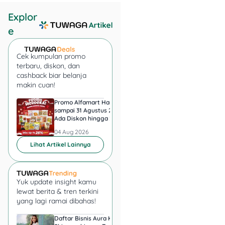
Fotokopi KTP dan
Kartu Keluarga.
Explor
Slip gaji terakhir
e
atau Surat
Keterangan
Penghasilan.
Cek kumpulan promo
terbaru, diskon, dan
Fotokopi NPWP.
cashback biar belanja
Buku tabungan.
makin cuan!
Surat keterangan
kerja dari
Promo Alfamart Hari Ini
Super Indo Tebar Pr
perusahaan.
sampai 31 Agustus 2026,
sampai 12 Agustus 2
Ada Diskon hingga 25
Ice Matcha dan Ice
Bagi pinjaman
Persen Snack UMKM
Espresso Jadi Rp11.
dengan jaminan:
04 Aug 2026
04 Aug 2026
sertifikat
Lihat Artikel Lainnya
tanah/rumah,
IMB, dan PBB.
Yuk update insight kamu
Keunggulan Pinjaman
lewat berita & tren terkini
yang lagi ramai dibahas!
Bank Mandiri untuk
Karyawan
Daftar Bisnis Aura Kasih,
Hadiah Juara Piala