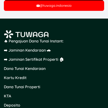
TuwagaPromo
—diskon di
@tuwaga.indonesia
merchant favorit di mall!
🔥 Pengajuan Dana Tunai Instant:
➡️ Jaminan Kendaraan 🚗
➡️ Jaminan Sertifikat Properti 🏠
Dana Tunai Kendaraan
Kartu Kredit
Dana Tunai Properti
KTA
Deposito