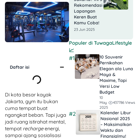
Rekomendasi
Lapangan
Keren Buat
Kamu Coba!
23 Jun 2025
Populer di
TuwagaLifestyle
📈
10 Souvenir
#1
Pernikahan
Daftar isi
Elegan ala Luna
Maya &
Maxime, Tapi
Versi Low
Budget
Di kota besar kayak
10
Jakarta, gym itu bukan
437786 Views
May
cuma tempat buat
2025
Kalender Libur
#2
ngangkat beban. Tapi juga
Nasional 2025
jadi ruang istirahat mental,
– Maksimalkan
tempat
recharge
energi,
Waktu dan
sampai ajang sosialisasi
Finansialmu!