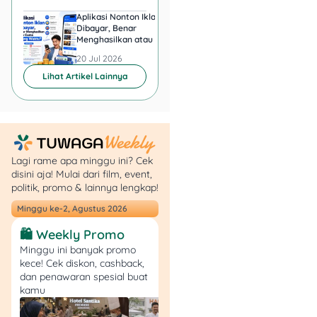
28, Kemayoran. Buka dari
jam 06.00 sampai 22.00
Aplikasi Nonton Iklan
Aplikasi Penghasil 
Dibayar, Benar
Minta KTP, Aman ata
WIB.
Menghasilkan atau Cuma
Berbahaya?
Buang Waktu?
20 Jul 2026
20 Jul 2026
Baca Juga:
Softball
Lihat Artikel Lainnya
di GBK: Cara
Booking, Harga,
Jam Buka, dan
Lokasinya
Lagi rame apa minggu ini? Cek
disini aja! Mulai dari film, event,
politik, promo & lainnya lengkap!
8. 20Fit
Minggu ke-2, Agustus 2026
Buat kamu yang super
🛍️ Weekly Promo
sibuk tapi tetap ingin
Minggu ini banyak promo
olahraga rutin, 20Fit
kece! Cek diskon, cashback,
jawabannya. Terletak di
dan penawaran spesial buat
kamu
Menteng, gym ini
mengusung konsep mikro-