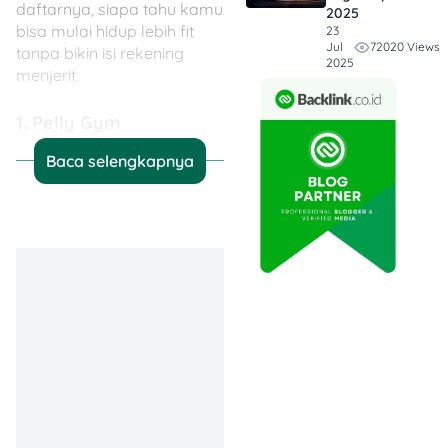
daftarnya, siapa tahu kamu
2025
bisa mulai hidup lebih fit
23
72020 Views
Jul
tanpa bikin isi rekening
2025
menjerit.
1. Pelly Gym
Baca selengkapnya
Kalau kamu tinggal di area
Jakarta Timur, Pelly Gym
adalah pilihan hemat
dengan fasilitas lumayan
komplit. Terletak di Jl.
Manunggal 17 No.12,
Cipayung, gym ini
menyediakan alat seperti
treadmill, sepeda statis,
mesin beban, hingga ruang
kelas aerobik dan yoga.
Cocok buat pemula atau
yang cuma pengen