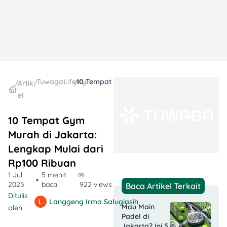
TuwagaLifestyle
10 Tempat Gym Murah di Jakarta: Lengkap Mulai dari Rp100 Ribuan
/
Artik
/
/
el
10 Tempat Gym
Murah di Jakarta:
Lengkap Mulai dari
Rp100 Ribuan
1 Jul
5 menit
2025
baca
922 views
Baca Artikel Terkait
Ditulis
Langgeng Irma Salugiasih
Mau Main
oleh
Padel di
Jakarta? Ini 5