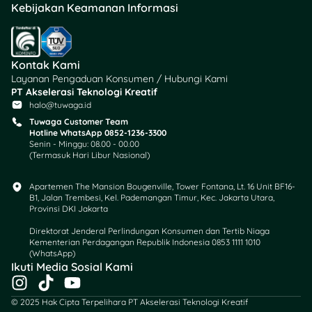
Kebijakan Keamanan Informasi
Jadi, sudah menentukan
gym yang cocok dan
sesuai budget? Sekarang
Kontak Kami
bisa bayar keanggotaan
Layanan Pengaduan Konsumen / Hubungi Kami
PT Akselerasi Teknologi Kreatif
dengan
kartu kredit
secara
halo@tuwaga.id
praktis, aman, dan bisa cicil
Tuwaga Customer Team
tanpa bunga. Plus, Kamu
Hotline WhatsApp 0852-1236-3300
juga bisa dapetin
reward
Senin - Minggu: 08.00 - 00.00
atau
cashback
dari kartu
(Termasuk Hari Libur Nasional)
kredit pilihanmu. Cari dan
bandingkan kartu kreditnya
Apartemen The Mansion Bougenville, Tower Fontana, Lt. 16 Unit BF16-
B1, Jalan Trembesi, Kel. Pademangan Timur, Kec. Jakarta Utara,
dari berbagai bank di
Provinsi DKI Jakarta
Tuwaga
, lalu
apply
mudah
dan aman 🌟💳
Direktorat Jenderal Perlindungan Konsumen dan Tertib Niaga
Kementerian Perdagangan Republik Indonesia 0853 1111 1010
(WhatsApp)​
Ikuti Media Sosial Kami
I
T
Y
n
i
o
© 2025 Hak Cipta Terpelihara PT Akselerasi Teknologi Kreatif