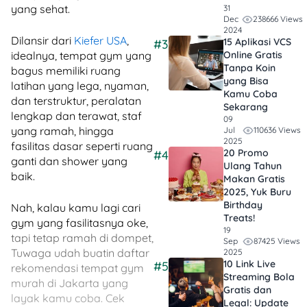
yang sehat.
31
238666 Views
Dec
2024
Dilansir dari
Kiefer USA
,
15 Aplikasi VCS
#3
idealnya, tempat gym yang
Online Gratis
Tanpa Koin
bagus memiliki ruang
yang Bisa
latihan yang lega, nyaman,
Kamu Coba
dan terstruktur, peralatan
Sekarang
lengkap dan terawat, staf
09
yang ramah, hingga
110636 Views
Jul
2025
fasilitas dasar seperti ruang
20 Promo
#4
ganti dan shower yang
Ulang Tahun
baik.
Makan Gratis
2025, Yuk Buru
Birthday
Nah, kalau kamu lagi cari
Treats!
gym yang fasilitasnya oke,
19
tapi tetap ramah di dompet,
87425 Views
Sep
Tuwaga udah buatin daftar
2025
10 Link Live
#5
rekomendasi tempat gym
Streaming Bola
murah di Jakarta yang
Gratis dan
layak kamu coba. Cek
Legal: Update