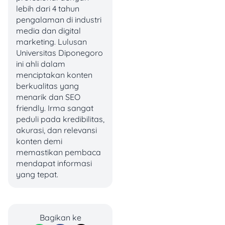
lebih dari 4 tahun
4. Muscle Camp
pengalaman di industri
media dan digital
marketing. Lulusan
Muscle Camp cocok buat
Universitas Diponegoro
kamu yang serius ingin
ini ahli dalam
latihan beban dan kardio.
menciptakan konten
Suasananya tenang,
berkualitas yang
alatnya lengkap, dan
menarik dan SEO
tersedia dua lantai yang
friendly. Irma sangat
cukup luas.
peduli pada kredibilitas,
akurasi, dan relevansi
Biayanya mulai Rp200.000
konten demi
per bulan, dengan jam
memastikan pembaca
operasional dari pukul
mendapat informasi
06.30 hingga 22.00 WIB
yang tepat.
(Sabtu-Minggu tutup jam
19.00). Lokasinya ada di
Jalan Timah No.23,
Kemayoran.
Bagikan ke