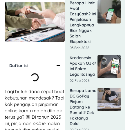
Berapa Limit
Awal
EasyCash? Ini
Penjelasan
Lengkapnya
Biar Nggak
Salah
Ekspektasi
03 Feb 2026
Kredenesia
Apakah OJK?
Daftar isi
Ini Fakta
Legalitasnya
02 Feb 2026
Berapa Lama
Lagi butuh dana cepat buat
DC GoPay
kebutuhan mendesak? Tapi
Pinjam
kok pengajuan pinjaman
Datang ke
online kamu malah ditolak
Rumah? Cek
terus ya? 😩 Di tahun 2025
Faktanya
ini, pinjaman
online
makin
Dulu!
banyak digunakan, mulai
02 Feb 2026