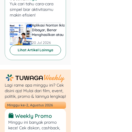
Yuk cari tahu cara-cara
langsung terdeteksi dan
simpel biar aktivitasmu
bisa membuat pengajuan
makin efisien!
kamu ditolak di semua
aplikasi tersebut.
Aplikasi Nonton Iklan
Aplikasi Penghasil 
Dibayar, Benar
Minta KTP, Aman ata
Menghasilkan atau Cuma
Berbahaya?
7. Nomor Telepon dan
Buang Waktu?
20 Jul 2026
20 Jul 2026
Kontak Darurat Tidak
Lihat Artikel Lainnya
Valid
Nomor HP yang tidak aktif
atau kontak darurat yang
tidak bisa dihubungi juga
Lagi rame apa minggu ini? Cek
jadi red flag. Ini akan
disini aja! Mulai dari film, event,
membuat pihak pinjol ragu
politik, promo & lainnya lengkap!
buat menyetujui pinjaman
Minggu ke-2, Agustus 2026
kamu, karena dianggap
sulit dilacak kalau terjadi
🛍️ Weekly Promo
gagal bayar.
Minggu ini banyak promo
kece! Cek diskon, cashback,