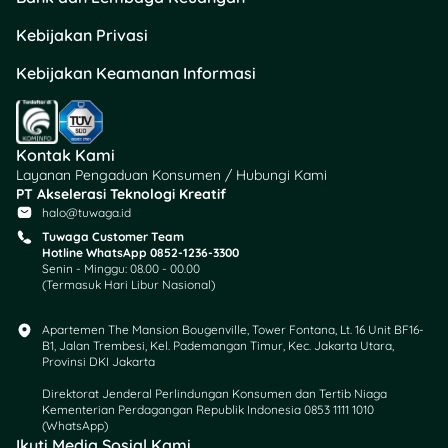
data antar dokumen.
Pastikan:
Kebijakan Privasi
Kebijakan Keamanan Informasi
Nama, alamat, dan
nomor HP sesuai
KTP
No. rekening bank
Kontak Kami
aktif atas nama
Layanan Pengaduan Konsumen / Hubungi Kami
sendiri
PT Akselerasi Teknologi Kreatif
Email aktif untuk
halo@tuwaga.id
konfirmasi
Tuwaga Customer Team
Hotline WhatsApp 0852-1236-3300
Senin - Minggu: 08.00 - 00.00
Data yang inkonsisten bikin
(Termasuk Hari Libur Nasional)
sistem otomatis menolak
pengajuanmu.
Apartemen The Mansion Bougenville, Tower Fontana, Lt. 16 Unit BF16-
B1, Jalan Trembesi, Kel. Pademangan Timur, Kec. Jakarta Utara,
Provinsi DKI Jakarta
4. Unggah Dokumen
dengan Jelas dan
Direktorat Jenderal Perlindungan Konsumen dan Tertib Niaga
Kementerian Perdagangan Republik Indonesia 0853 1111 1010
Lengkap
(WhatsApp)​
Ikuti Media Sosial Kami