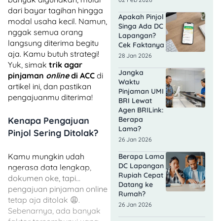
dari bayar tagihan hingga
Apakah Pinjol
modal usaha kecil. Namun,
Singa Ada DC
nggak semua orang
Lapangan?
langsung diterima begitu
Cek Faktanya
aja. Kamu butuh strategi!
28 Jan 2026
Yuk, simak
trik agar
Jangka
pinjaman
online
di ACC
di
Waktu
artikel ini, dan pastikan
Pinjaman UMI
pengajuanmu diterima!
BRI Lewat
Agen BRILink:
Kenapa Pengajuan
Berapa
Lama?
Pinjol Sering Ditolak?
26 Jan 2026
Kamu mungkin udah
Berapa Lama
DC Lapangan
ngerasa data lengkap,
Rupiah Cepat
dokumen oke, tapi…
Datang ke
pengajuan pinjaman online
Rumah?
tetap aja ditolak 😩.
26 Jan 2026
Sebenarnya, ada banyak