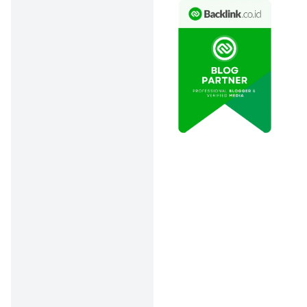
misalnya Rp2 juta–Rp3 juta
per bulan. Kalau kamu
belum memenuhi syarat ini,
walau semua data lengkap,
sistem bisa langsung
membatalkan pengajuan
karena dianggap tidak
mampu mencicil.
📌
Catatan: beberapa
aplikasi meminta bukti slip
gaji atau mutasi rekening
untuk validasi penghasilan.
3. Dokumen yang
Diunggah Buram atau
Nggak Valid
Sistem dan tim verifikasi