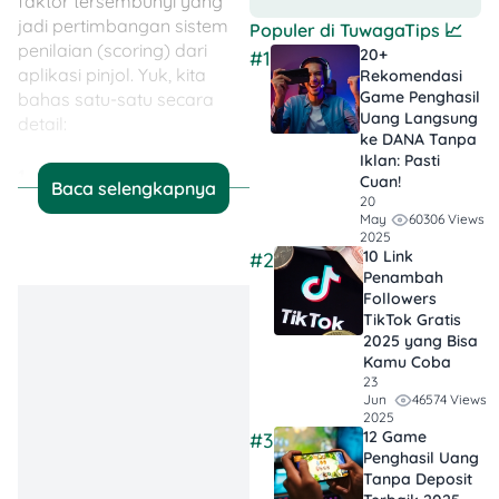
faktor tersembunyi yang
jadi pertimbangan sistem
Populer di
TuwagaTips
📈
penilaian (scoring) dari
20+
#1
aplikasi pinjol. Yuk, kita
Rekomendasi
Game Penghasil
bahas satu-satu secara
Uang Langsung
detail:
ke DANA Tanpa
Iklan​: Pasti
1. Skor Kredit Buruk
Cuan!
Baca selengkapnya
(SLIK OJK Bermasalah)
20
60306 Views
May
2025
Ini faktor paling krusial.
10 Link
#2
Penambah
Semua fintech legal yang
Followers
terdaftar di OJK akan cek
TikTok Gratis​
data kamu di sistem SLIK
2025 yang Bisa
OJK (dulu dikenal sebagai
Kamu Coba
BI Checking). Kalau kamu:
23
46574 Views
Jun
2025
Pernah telat bayar
12 Game
#3
cicilan (bahkan
Penghasil Uang
hanya sekali)
Tanpa Deposit