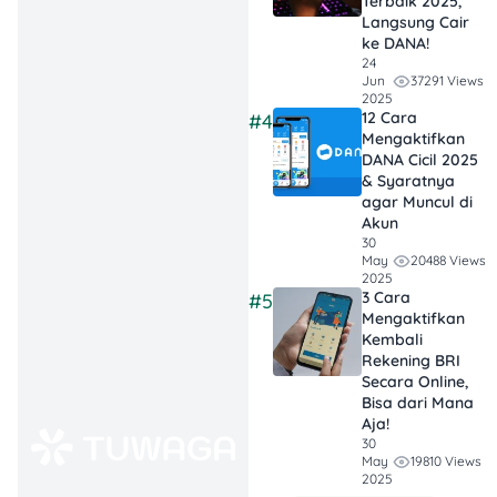
Terbaik 2025,
Punya pinjaman aktif
Langsung Cair
yang belum lunas
ke DANA!
Masuk daftar hitam
24
kolektibilitas kredit
37291 Views
Jun
2025
12 Cara
#4
kemungkinan besar
Mengaktifkan
pinjaman kamu akan
DANA Cicil 2025
langsung ditolak, karena
& Syaratnya
sistem menganggap kamu
agar Muncul di
Akun
berisiko tinggi. Skor kredit ini
30
bisa dicek gratis di
20488 Views
May
idebku.ojk.go.id
.
2025
3 Cara
#5
Mengaktifkan
Kembali
2. Penghasilan Nggak
Rekening BRI
Secara Online,
Sesuai Kriteria
Bisa dari Mana
Aja!
Setiap aplikasi pinjol
30
19810 Views
May
biasanya punya batas
2025
minimal penghasilan,