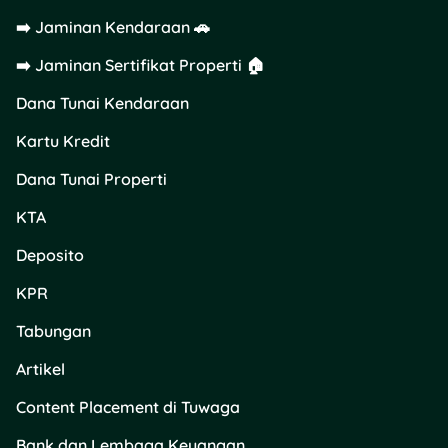
Caranya?
➡️ Jaminan Kendaraan 🚗
➡️ Jaminan Sertifikat Properti 🏠
Bayar cicilan tepat
waktu
Dana Tunai Kendaraan
Jangan punya utang
menumpuk
Kartu Kredit
Gunakan limit kredit
maksimal 30%
Dana Tunai Properti
KTA
Kamu bisa cek skor kredit
(SLIK OJK) lewat
Deposito
idebku.ojk.go.id
secara
gratis.
KPR
Tabungan
3. Isi Data Pribadi
dengan Akurat dan
Artikel
Konsisten
Content Placement di Tuwaga
Hindari typo atau beda
Bank dan Lembaga Keuangan