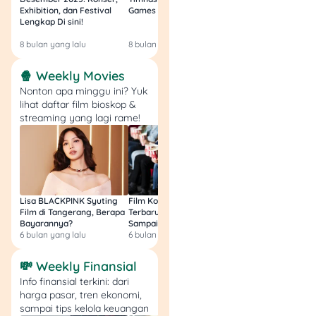
Exhibition, dan Festival
Games Malam Ini, Gratis!
Zambia U17 Nanti 
Lengkap Di sini!
Gratis & Legal Tanp
Baca Juga:
KTA
Login!
Kilat Legal atau
8 bulan yang lalu
8 bulan yang lalu
9 bulan yang lalu
Ilegal? Simak Ciri-
🍿 Weekly Movies
Ciri, Risiko, dan
Nonton apa minggu ini? Yuk
Daftar Pinjaman
lihat daftar film bioskop &
Online OJK 2025
streaming yang lagi rame!
Tips dan Trik Agar
Pinjaman Online di ACC
2025
Lisa BLACKPINK Syuting
Film Komedi Indonesia
Film Avatar: Fire an
Film di Tangerang, Berapa
Terbaru 2026, Siap Ngakak
Segini Budget Prod
Bayarannya?
Sampai Sakit Perut!
dan Pendapatanny
Kalau kamu udah isi data
6 bulan yang lalu
6 bulan yang lalu
8 bulan yang lalu
lengkap, upload KTP
dengan jelas, tapi
💸 Weekly Finansial
pengajuan pinjaman online
Info finansial terkini: dari
tetap aja ditolak, jangan
harga pasar, tren ekonomi,
buru-buru nyerah! Di tahun
sampai tips kelola keuangan