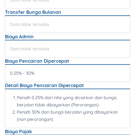
Transfer Bunga Bulanan
Data tidak tersedia
Biaya Admin
Data tidak tersedia
Biaya Pencairan Dipercepat
0.25% - 30%
Detail Biaya Pencairan Dipercepat
Penalti 0.25% dari nilai yang dicairkan dan bunga
berjalan tidak dibayarkan (Perorangan)
Penalti 30% dari bunga berjalan yang dibayarkan
(non perorangan)
Biaya Pajak