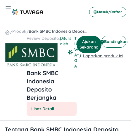
Skip
Hamburger Toggle Menu
to
Masuk/Daftar
content
Produk
Bank SMBC Indonesia Deposito Berjangka
/
/
Review
Deposito
Ditulis
T
Ajukan
Bandingkan
oleh
U
Sekarang
W
A
Laporkan produk ini
G
A
Bank SMBC
Indonesia
Deposito
Berjangka
Lihat Detail
Tentang Bank SMBC Indonesia Deposito