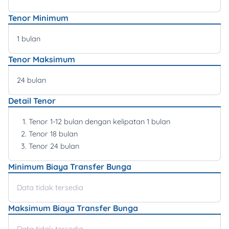
Tenor Minimum
1 bulan
Tenor Maksimum
24 bulan
Detail Tenor
Tenor 1-12 bulan dengan kelipatan 1 bulan
Tenor 18 bulan
Tenor 24 bulan
Minimum Biaya Transfer Bunga
Data tidak tersedia
Maksimum Biaya Transfer Bunga
Data tidak tersedia