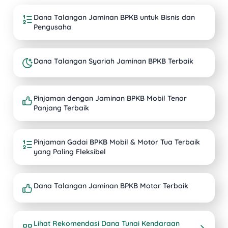
Dana Talangan Jaminan BPKB untuk Bisnis dan
Pengusaha
Dana Talangan Syariah Jaminan BPKB Terbaik
Pinjaman dengan Jaminan BPKB Mobil Tenor
Panjang Terbaik
Pinjaman Gadai BPKB Mobil & Motor Tua Terbaik
yang Paling Fleksibel
Dana Talangan Jaminan BPKB Motor Terbaik
Lihat Rekomendasi Dana Tunai Kendaraan