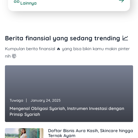
Lainnya
Berita finansial yang sedang trending 📈
Kumpulan berita finansial 🔥 yang bisa bikin kamu makin pinter
nih 🤯
Tuwaga
January 24, 2025
Mengenal Obligasi Syariah, Instrumen Investasi dengan
Prinsip Syariah
Daftar Bisnis Aura Kasih, Skincare hingga
Ternak Ayam