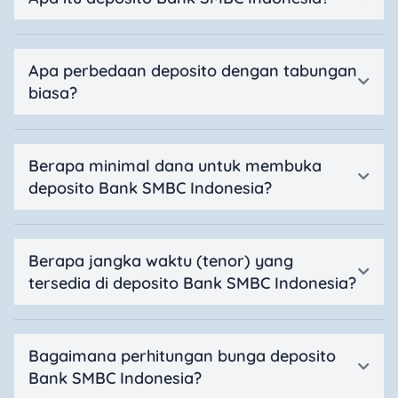
Apa perbedaan deposito dengan tabungan
biasa?
Berapa minimal dana untuk membuka
deposito Bank SMBC Indonesia?
Berapa jangka waktu (tenor) yang
tersedia di deposito Bank SMBC Indonesia?
Bagaimana perhitungan bunga deposito
Bank SMBC Indonesia?