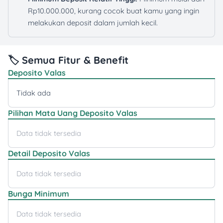
Rp10.000.000, kurang cocok buat kamu yang ingin
melakukan deposit dalam jumlah kecil.
🏷️ Semua Fitur & Benefit
Deposito Valas
Tidak ada
Pilihan Mata Uang Deposito Valas
Data tidak tersedia
Detail Deposito Valas
Data tidak tersedia
Bunga Minimum
Data tidak tersedia