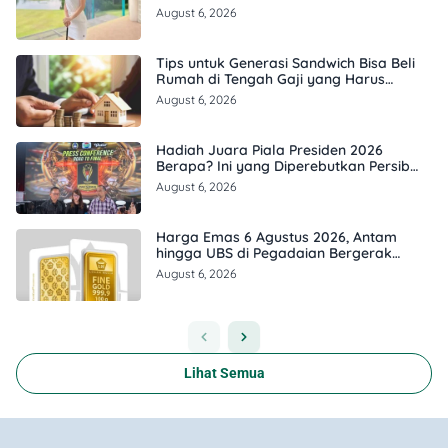
August 6, 2026
Tips untuk Generasi Sandwich Bisa Beli
Rumah di Tengah Gaji yang Harus
Terbagi
August 6, 2026
Hadiah Juara Piala Presiden 2026
Berapa? Ini yang Diperebutkan Persib
dan Persebaya
August 6, 2026
Harga Emas 6 Agustus 2026, Antam
hingga UBS di Pegadaian Bergerak
Berapa?
August 6, 2026
Lihat Semua