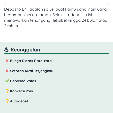
Deposito BNI adalah solusi buat kamu yang ingin uang
bertumbuh secara aman.
Selain itu, deposito ini
menawarkan tenor yang fleksibel hingga 24 bulan atau
2 tahun.
💪 Keunggulan
Bunga Diatas Rata-rata
Setoran Awal Terjangkau
Deposito Valas
Konversi Poin
Autodebet