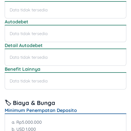
Data tidak tersedia
Autodebet
Data tidak tersedia
Detail Autodebet
Data tidak tersedia
Benefit Lainnya
Data tidak tersedia
🏷️ Biaya & Bunga
Minimum Penempatan Deposito​
Rp5.000.000
USD 1.000