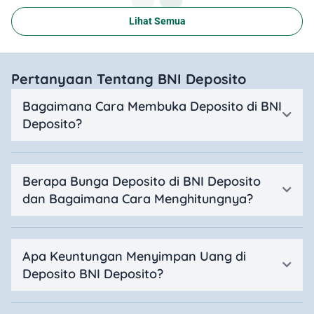
Lihat Semua
Pertanyaan Tentang BNI Deposito
Bagaimana Cara Membuka Deposito di BNI
Deposito?
Berapa Bunga Deposito di BNI Deposito
dan Bagaimana Cara Menghitungnya?
Apa Keuntungan Menyimpan Uang di
Deposito BNI Deposito?