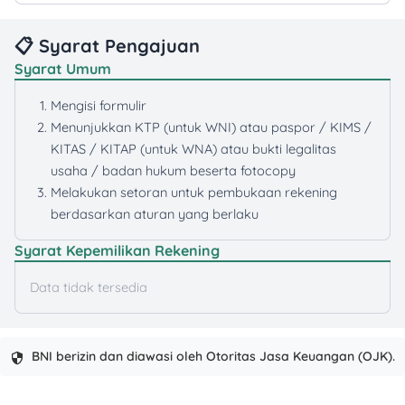
📋 Syarat Pengajuan
Syarat Umum
Mengisi formulir
Menunjukkan KTP (untuk WNI) atau paspor / KIMS /
KITAS / KITAP (untuk WNA) atau bukti legalitas
usaha / badan hukum beserta fotocopy
Melakukan setoran untuk pembukaan rekening
berdasarkan aturan yang berlaku
Syarat Kepemilikan Rekening
Data tidak tersedia
BNI berizin dan diawasi oleh Otoritas Jasa Keuangan (OJK).