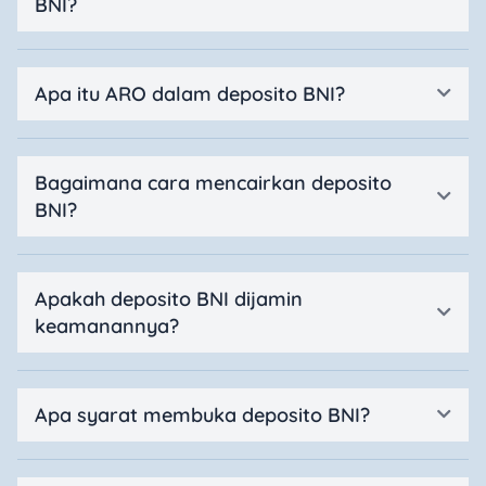
BNI?
Apa itu ARO dalam deposito BNI?
Bagaimana cara mencairkan deposito
BNI?
Apakah deposito BNI dijamin
keamanannya?
Apa syarat membuka deposito BNI?