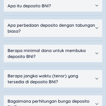
Apa itu deposito BNI?
Apa perbedaan deposito dengan tabungan
biasa?
Berapa minimal dana untuk membuka
deposito BNI?
Berapa jangka waktu (tenor) yang
tersedia di deposito BNI?
Bagaimana perhitungan bunga deposito