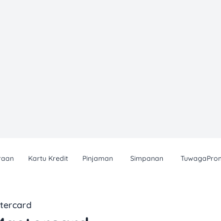
raan
Kartu Kredit
Pinjaman
Simpanan
TuwagaPro
tercard