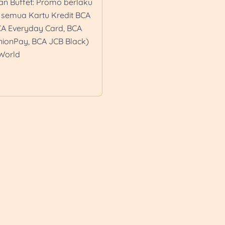
an Buffet: Promo berlaku
k semua Kartu Kredit BCA
CA Everyday Card, BCA
nionPay, BCA JCB Black)
World
omo berlaku di semua
artu Kredit BCA berlogo
day Card, BCA Card
ay, BCA JCB Black) dan
d
Kopi: Diskon berlaku
enggunakan QRIS di
Sakuku, Debit dan Kartu
back berlaku setiap hari
uk semua Kartu Kredit BCA
CA Everyday Card, BCA
CB Black, BCA UnionPay)