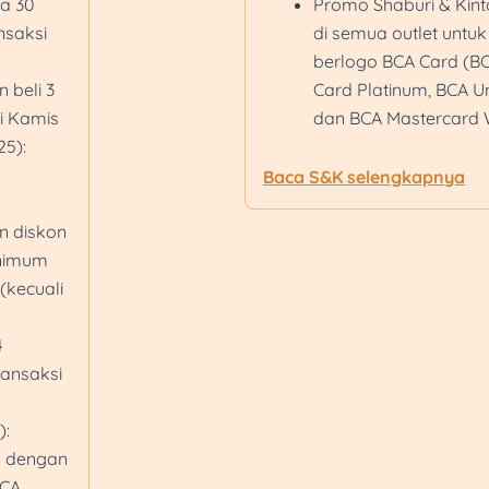
ga 30
Promo Shaburi & Kint
nsaksi
di semua outlet untu
berlogo BCA Card (B
beli 3
Card Platinum, BCA U
ri Kamis
dan BCA Mastercard 
25):
Promo Kimukatsu: Pr
outlet untuk semua K
Baca S&K selengkapnya
BCA Card (BCA Every
 diskon
Platinum, BCA UnionP
nimum
BCA Mastercard Worl
(kecuali
Promo Rayuan Pulau 
untuk pembayaran m
4
myBCA/ BCA mobile/ 
ransaksi
Kredit BCA
Promo Bakerzin: Cash
):
di seluruh outlet unt
 dengan
berlogo BCA Card (B
BCA
Card Platinum, BCA J