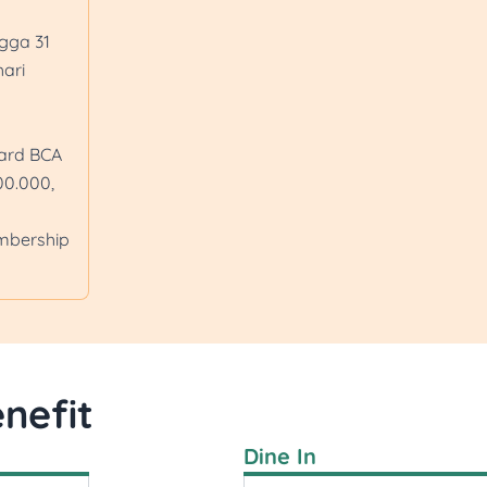
Promo Shake Shake in
ngga 31
seluruh varian rasa, t
hari
atau digabung denga
di outlet Batavia, Dra
Premium Outlets, dan
ard BCA
Wisata
0.000,
Promo Transport
(MyBlu
dengan kode promo B
mbership
transaksi pertama di apl
diskon Rp50.000 denga
BCAWORLD50 untuk layan
Promo Hotel & Travel
Promo SriLankan Airli
Kredit MasterCard/V
nefit
Platinum. Berlaku unt
Promo Plataran berla
Dine In
cek detailnya
disini