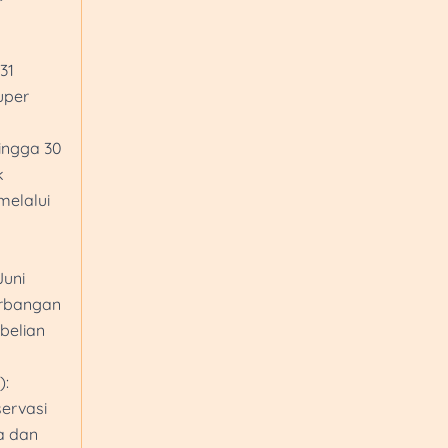
penukaran Reward B
kartu kredit berlogo 
31
dan MasterCard Worl
uper
Promo Bakpia Tugu 
transaksi Rp190.000 d
ingga 30
Kaliurang, Store Stasi
k
Lempuyangan, Store 
melalui
(Rest Area) A&B, Stor
Gondomanan, Store W
Wates. Berlaku untu
Juni
menggunakan QRIS 
erbangan
mobile/Sakuku, Debit
belian
BCA
Promo Ocean 11 berlak
):
dengan minimum pen
ervasi
Rp200.000 untuk kart
a dan
Card, UnionPay, JCB,