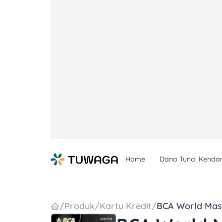
Skip
to
content
Home
Dana Tunai Kenda
/
Produk
/
Kartu Kredit
/
BCA World Mas