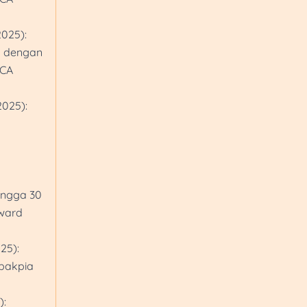
dan BCA Mastercard 
2025):
Promo Yakiniku Like:
 dengan
hari di seluruh outlet
BCA
BCA berlogo BCA Car
BCA Card Platinum, B
2025):
UnionPay) dan BCA M
Promo Popolamama be
dengan mekanisme 
Rp350.000 setiap we
maksimum Rp400.000
ingga 30
Berlaku untuk minim
ward
Promo Ebiga berlaku 
dengan minimum pen
25):
Rp200.000 untuk kart
 bakpia
Card, UnionPay, JCB,
Promo Leten by Para
):
berlaku setiap hari 