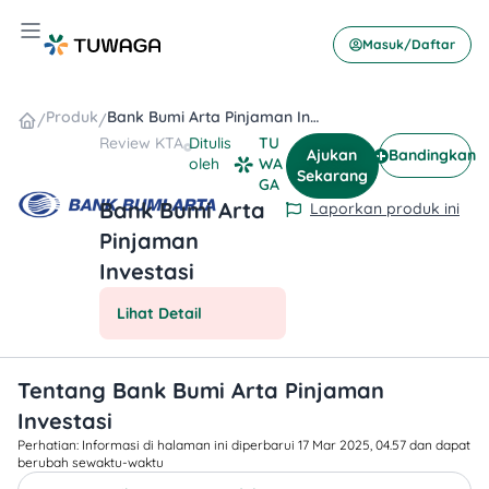
Skip
Hamburger Toggle Menu
to
Masuk/Daftar
content
Produk
Bank Bumi Arta Pinjaman Investasi
/
/
Review
KTA
Ditulis
TU
Ajukan
Bandingkan
oleh
WA
Sekarang
GA
Bank Bumi Arta
Laporkan produk ini
Pinjaman
Investasi
Lihat Detail
Tentang Bank Bumi Arta Pinjaman
Investasi
Perhatian: Informasi di halaman ini diperbarui 17 Mar 2025, 04.57 dan dapat
berubah sewaktu-waktu​