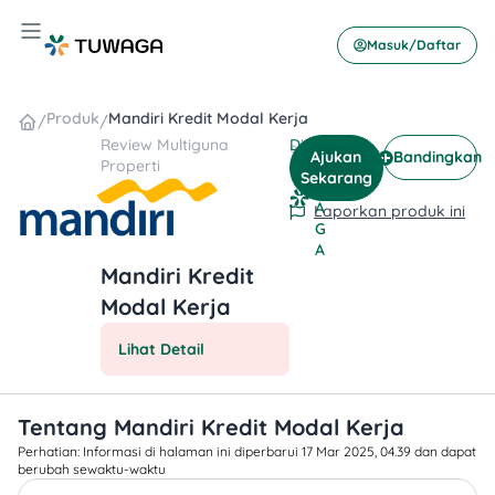
Skip
Hamburger Toggle Menu
to
Masuk/Daftar
content
Produk
Mandiri Kredit Modal Kerja
/
/
Review
Multiguna
Ditulis
T
Ajukan
Bandingkan
Properti
oleh
U
Sekarang
W
A
Laporkan produk ini
G
A
Mandiri Kredit
Modal Kerja
Lihat Detail
Tentang Mandiri Kredit Modal Kerja
Perhatian: Informasi di halaman ini diperbarui 17 Mar 2025, 04.39 dan dapat
berubah sewaktu-waktu​