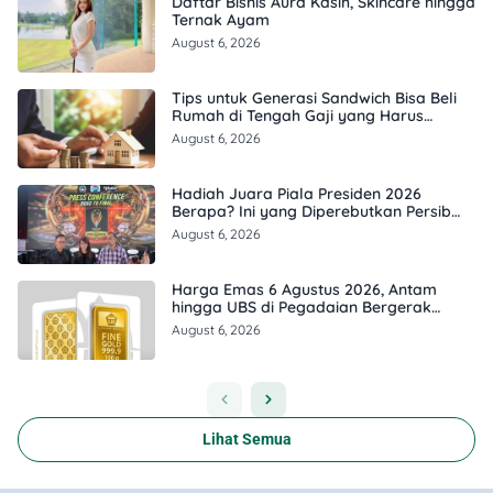
Daftar Bisnis Aura Kasih, Skincare hingga
Ternak Ayam
August 6, 2026
Tips untuk Generasi Sandwich Bisa Beli
Rumah di Tengah Gaji yang Harus
Terbagi
August 6, 2026
Hadiah Juara Piala Presiden 2026
Berapa? Ini yang Diperebutkan Persib
dan Persebaya
August 6, 2026
Harga Emas 6 Agustus 2026, Antam
hingga UBS di Pegadaian Bergerak
Berapa?
August 6, 2026
Lihat Semua