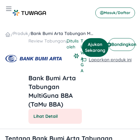
Skip
Hamburger Toggle Menu
to
Masuk/Daftar
content
Produk
Bank Bumi Arta Tabungan MultiGuna BBA (TaMu BBA)
/
/
Review
Tabungan
Ditulis
T
Ajukan
Bandingkan
oleh
U
Sekarang
W
A
Laporkan produk ini
G
A
Bank Bumi Arta
Tabungan
MultiGuna BBA
(TaMu BBA)
Lihat Detail
Tentang Bank Bumi Arta Tabungan