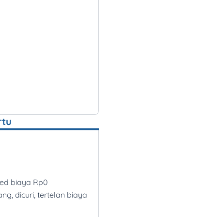
rtu
red biaya Rp0
ang, dicuri, tertelan biaya