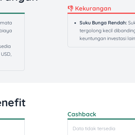
👎 Kekurangan
 mata
Suku Bunga Rendah:
Suk
 biaya
tergolong kecil dibandi
keuntungan investasi lai
sedia
 USD,
nefit
Cashback
Data tidak tersedia