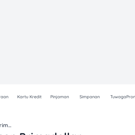
raan
Kartu Kredit
Pinjaman
Simpanan
TuwagaPro
Bank Danamon Primadollar