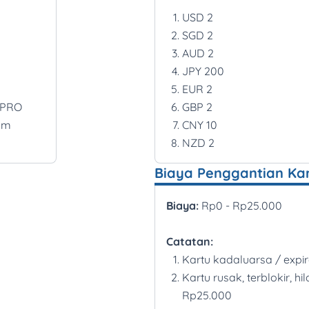
USD 2
SGD 2
AUD 2
JPY 200
EUR 2
k PRO
GBP 2
lum
CNY 10
NZD 2
Biaya Penggantian Ka
Biaya:
Rp0 - Rp25.000
Catatan:
Kartu kadaluarsa / expi
Kartu rusak, terblokir, hil
Rp25.000