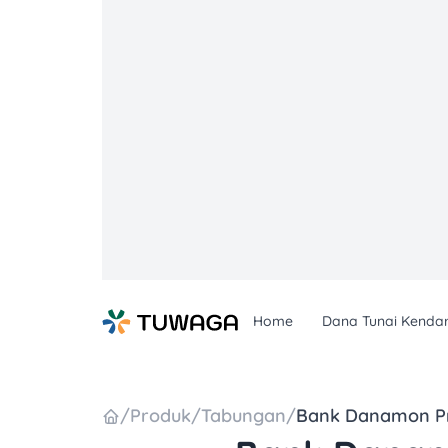
Skip
to
content
Home
Dana Tunai Kenda
/
Produk
/
Tabungan
/