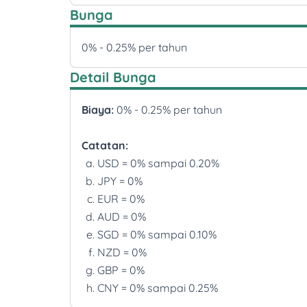
Bunga
0% - 0.25% per tahun
Detail Bunga
Biaya:
0% - 0.25% per tahun
Catatan:
USD = 0% sampai 0.20%
JPY = 0%
EUR = 0%
AUD = 0%
SGD = 0% sampai 0.10%
NZD = 0%
GBP = 0%
CNY = 0% sampai 0.25%