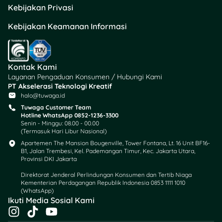
Kebijakan Privasi
Kebijakan Keamanan Informasi
Kontak Kami
Layanan Pengaduan Konsumen / Hubungi Kami
PT Akselerasi Teknologi Kreatif
halo@tuwaga.id
Tuwaga Customer Team
Hotline WhatsApp 0852-1236-3300
Senin - Minggu: 08.00 - 00.00
(Termasuk Hari Libur Nasional)
Apartemen The Mansion Bougenville, Tower Fontana, Lt. 16 Unit BF16-
B1, Jalan Trembesi, Kel. Pademangan Timur, Kec. Jakarta Utara,
Provinsi DKI Jakarta
Direktorat Jenderal Perlindungan Konsumen dan Tertib Niaga
Kementerian Perdagangan Republik Indonesia 0853 1111 1010
(WhatsApp)​
Ikuti Media Sosial Kami
I
T
Y