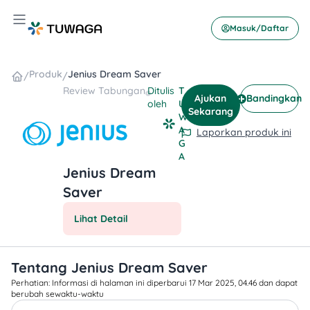
Skip
Hamburger Toggle Menu
to
Masuk/Daftar
content
Produk
Jenius Dream Saver
/
/
Review
Tabungan
Ditulis
T
Ajukan
Bandingkan
oleh
U
Sekarang
W
A
Laporkan produk ini
G
A
Jenius Dream
Saver
Lihat Detail
Tentang Jenius Dream Saver
Perhatian: Informasi di halaman ini diperbarui 17 Mar 2025, 04.46 dan dapat
berubah sewaktu-waktu​