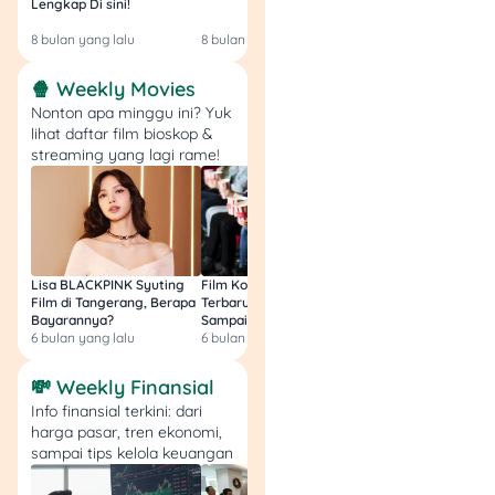
Susu 100 ml
=
Lengkap Di sini!
Gratis & Legal Tanp
Login!
Rp3.000
8 bulan yang lalu
8 bulan yang lalu
9 bulan yang lalu
Total Simulasi 1
=
🍿 Weekly Movies
Nonton apa minggu ini? Yuk
Rp1.800 (nasi)
lihat daftar film bioskop &
streaming yang lagi rame!
Rp3.800 (ayam) =
Rp5.600
Rp800
(minyak/bumbu) =
Rp6.400
Rp400 (sayur) =
Lisa BLACKPINK Syuting
Film Komedi Indonesia
Film Avatar: Fire an
Rp6.800
Film di Tangerang, Berapa
Terbaru 2026, Siap Ngakak
Segini Budget Prod
Bayarannya?
Sampai Sakit Perut!
dan Pendapatanny
Rp1.000 (buah) =
6 bulan yang lalu
6 bulan yang lalu
8 bulan yang lalu
Rp7.800
Rp3.000 (susu) =
💸 Weekly Finansial
Rp10.800
Info finansial terkini: dari
harga pasar, tren ekonomi,
Kesimpulan Sim 1:
dengan
sampai tips kelola keuangan
asumsi porsi di atas, total