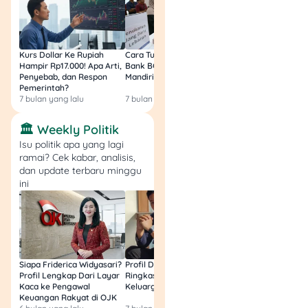
Rp10.800
— jadi
tidak
masuk Rp10.000
. Untuk
tekan ke Rp10.000 perlu
kurangi porsi (mis. ayam 80
Kurs Dollar Ke Rupiah
Cara Tukar Uang Baru di
Bansos Jabar Tahap
g) atau kurangi
Hampir Rp17.000! Apa Arti,
Bank BCA (Umum, BNI,
Masih Bisa Cair Awa
susu/ukuran buah, atau
Penyebab, dan Respon
Mandiri, BRI, dan BSI) 2026!
Ini Jawaban & Cara
Pemerintah?
Resmi
dapat ayam lebih murah
7 bulan yang lalu
7 bulan yang lalu
7 bulan yang lalu
lewat bulk/subsidi.
🏛️ Weekly Politik
Simulasi 2: Telur, Sayur,
Isu politik apa yang lagi
Buah, Susu
ramai? Cek kabar, analisis,
dan update terbaru minggu
ini
Perhitungan detail:
Nasi (150 g) =
Rp1.800 (sama
Siapa Friderica Widyasari?
Profil Darma Mangkuluhur:
BLT Kesra 2026 Aka
seperti di atas)
Profil Lengkap Dari Layar
Ringkas Latar Belakang
Lagi? Ini Fakta Res
Telur 1 butir = Rp2.700
Kaca ke Pengawal
Keluarga dan Bisnisnya
Keuangan Rakyat di OJK
Minyak + bumbu +