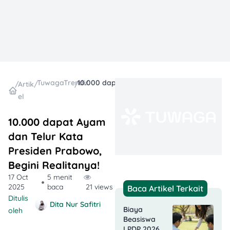
TuwagaTrending
10.000 dapat Ayam dan Telur Kata Presiden Prabowo, Begini Realitanya!
/
Artik
/
/
el
10.000 dapat Ayam
dan Telur Kata
Presiden Prabowo,
Begini Realitanya!
17 Oct
5 menit
2025
baca
21 views
Baca Artikel Terkait
Ditulis
Dita Nur Safitri
Biaya
oleh
Beasiswa
LPDP 2026,