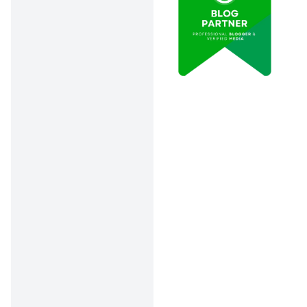
transparan.
Pemerintah harus
pastikan distribusi
tepat sasaran
dan kualitas
makanan tetap
terjaga, bukan
cuma asal murah.
Apa itu MBG?
MBG atau Makanan Bergizi
Gratis adalah program
pemerintah di era Prabowo
Subianto dan Gibran
Rakabuming dengan tujuan
meningkatkan kualitas
sumber daya manusia