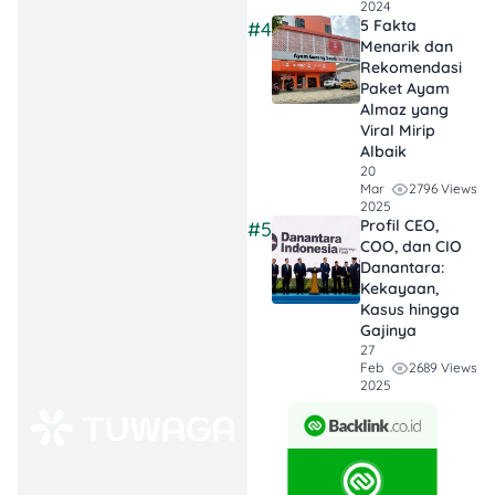
Ayam
: Telur
2024
5 Fakta
#4
punya nilai gizi
Menarik dan
tinggi dan harga
Rekomendasi
Paket Ayam
lebih stabil
Almaz yang
dibanding ayam.
Viral Mirip
Jadi, cocok
Albaik
banget buat jadi
20
2796 Views
Mar
bahan utama
2025
Profil CEO,
#5
MBG biar target
COO, dan CIO
Rp10.000 tetap
Danantara:
masuk akal.
Kekayaan,
Kasus hingga
Butuh
Gajinya
27
Transparansi
2689 Views
Feb
dan
2025
Pengawasan
:
Dana besar butuh
pengelolaan