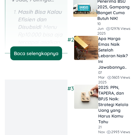
Penerima BSU
2025, Gampang
Masih Bisa Kalau
Banget Cuma
Butuh NIK!
Efisien dan
10
Disubsidi
: Menu
12976 Views
Jun
2025
Rp10.000 bisa aja
Apa Harga
#2
tercapai asalkan
Emas Naik
ada subsidi
Setelah
Baca selengkapnya
Lebaran Naik?
bahan dan
Ini
efisiensi distribusi.
Jawabannya..
Misalnya lewat
07
3603 Views
Mar
pembelian
2025
langsung dari
2025: PPN,
#3
TAPERA, dan
peternak lokal
BPJS Naik:
atau kerja sama
Strategi Kelola
dengan UMKM.
Uang yang
Harus Kamu
Menu Telur Lebih
Tahu
21
Realistis dari
2993 Views
Nov