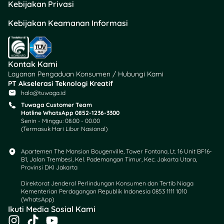
Kebijakan Privasi
2026 menjadi undang-
undang. Pengesahan
Kebijakan Keamanan Informasi
tersebut dilakukan dalam
Sidang Paripurna DPR RI
Ke-5 Masa Persidangan I
Tahun Sidang 2025–2026,
Kontak Kami
setelah Ketua DPR RI Puan
Layanan Pengaduan Konsumen / Hubungi Kami
Maharani mendengarkan
PT Akselerasi Teknologi Kreatif
pandangan akhir dari
halo@tuwaga.id
seluruh fraksi partai politik.
Tuwaga Customer Team
Hotline WhatsApp 0852-1236-3300
Senin - Minggu: 08.00 - 00.00
Dalam rapat tersebut,
(Termasuk Hari Libur Nasional)
Menteri Keuangan Purbaya
Yudhi Sadewa
Apartemen The Mansion Bougenville, Tower Fontana, Lt. 16 Unit BF16-
memaparkan rincian
B1, Jalan Trembesi, Kel. Pademangan Timur, Kec. Jakarta Utara,
Provinsi DKI Jakarta
alokasi anggaran untuk
berbagai program prioritas
Direktorat Jenderal Perlindungan Konsumen dan Tertib Niaga
Kementerian Perdagangan Republik Indonesia 0853 1111 1010
pemerintah yang tercantum
(WhatsApp)​
dalam APBN 2026. Salah
Ikuti Media Sosial Kami
satu program yang
I
T
Y