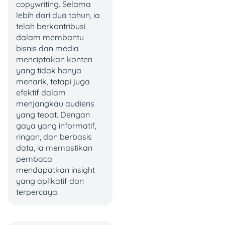
copywriting. Selama
adanya kesinambungan
lebih dari dua tahun, ia
fiskal.
telah berkontribusi
dalam membantu
bisnis dan media
Pernyataan Presiden:
menciptakan konten
Rp 10.000 Dapat Menu
yang tidak hanya
menarik, tetapi juga
Ayam dan Telur
efektif dalam
menjangkau audiens
Wakil kepala Badan Gizi
yang tepat. Dengan
Nasional (BGN), Nanik S
gaya yang informatif,
Deyang, menyebutkan jika
ringan, dan berbasis
menu ayam dan telur bisa
data, ia memastikan
disajikan dalam Makan
pembaca
Bergizi Gratis (MBG) dengan
mendapatkan insight
anggaran Rp 10.000 per
yang aplikatif dan
porsinya. Ia menyebutkan
terpercaya.
bahwa pernyataan ini
merupakan hasil dari
penghitungan Presiden