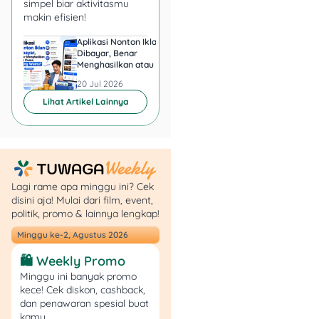
simpel biar aktivitasmu
makin efisien!
Simulasi Menu
Berdasarkan Harga Riil
Aplikasi Nonton Iklan
Aplikasi Penghasil 
Dibayar, Benar
Minta KTP, Aman ata
Menghasilkan atau Cuma
Berbahaya?
Simulasi 1: Ayam, Sayur,
Buang Waktu?
20 Jul 2026
20 Jul 2026
Buah, Susu
Lihat Artikel Lainnya
Nasi
Harga beras per
kg = Rp 12.000
Porsi = 150 g = 0,15
Lagi rame apa minggu ini? Cek
kg
disini aja! Mulai dari film, event,
Biaya nasi =12.000
politik, promo & lainnya lengkap!
x 0,15 = Rp 1.800
Ayam (100 g)
Minggu ke-2, Agustus 2026
Harga ayam per
🛍️ Weekly Promo
kg : Rp 38.000
Minggu ini banyak promo
Porsi: 100 g = 0,10
kece! Cek diskon, cashback,
kg
dan penawaran spesial buat
Biaya ayam = Rp
kamu