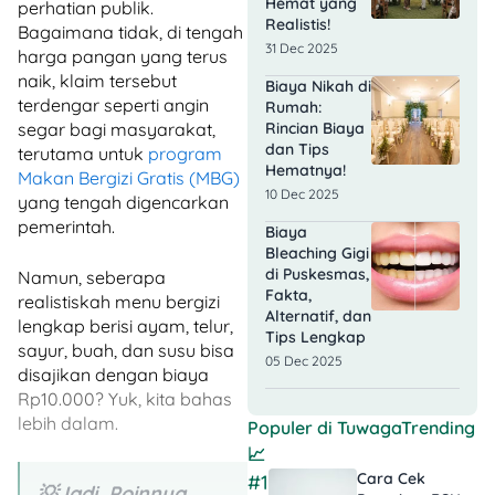
Hemat yang
perhatian publik.
Realistis!
Bagaimana tidak, di tengah
31 Dec 2025
harga pangan yang terus
naik, klaim tersebut
Biaya Nikah di
terdengar seperti angin
Rumah:
Rincian Biaya
segar bagi masyarakat,
dan Tips
terutama untuk
program
Hematnya!
Makan Bergizi Gratis (MBG)
10 Dec 2025
yang tengah digencarkan
pemerintah.
Biaya
Bleaching Gigi
di Puskesmas,
Namun, seberapa
Fakta,
realistiskah menu bergizi
Alternatif, dan
lengkap berisi ayam, telur,
Tips Lengkap
sayur, buah, dan susu bisa
05 Dec 2025
disajikan dengan biaya
Rp10.000? Yuk, kita bahas
lebih dalam.
Populer di
TuwagaTrending
📈
Cara Cek
#1
💡Jadi, Poinnya…