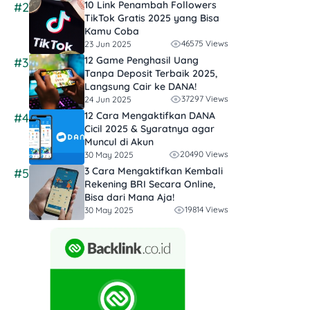
10 Link Penambah Followers
#2
TikTok Gratis​ 2025 yang Bisa
Kamu Coba
46575 Views
23 Jun 2025
12 Game Penghasil Uang
#3
Tanpa Deposit Terbaik 2025,
Langsung Cair ke DANA!
37297 Views
24 Jun 2025
12 Cara Mengaktifkan DANA
#4
Cicil 2025 & Syaratnya agar
Muncul di Akun
20490 Views
30 May 2025
3 Cara Mengaktifkan Kembali
#5
Rekening BRI Secara Online,
Bisa dari Mana Aja!
19814 Views
30 May 2025