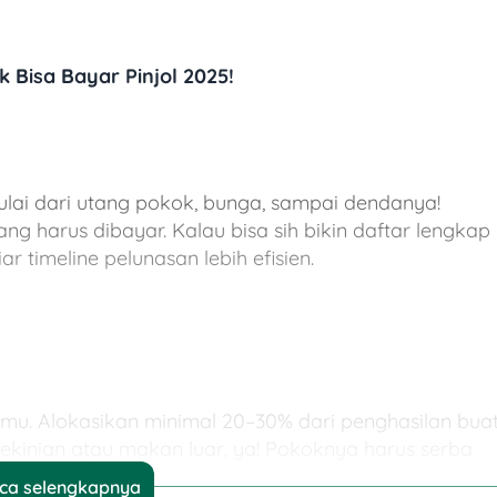
 Bisa Bayar Pinjol 2025!
 Mulai dari utang pokok, bunga, sampai dendanya!
g harus dibayar. Kalau bisa sih bikin daftar lengkap
r timeline pelunasan lebih efisien.
mu. Alokasikan minimal 20–30% dari penghasilan bua
 kekinian atau makan luar, ya! Pokoknya harus serba
ca selengkapnya