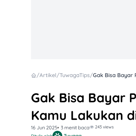
/
Artikel
/
TuwagaTips
/
Gak Bisa Bayar P
Kamu Lakukan di
243 views
16 Jun 2025
3 menit baca
Tuwaga