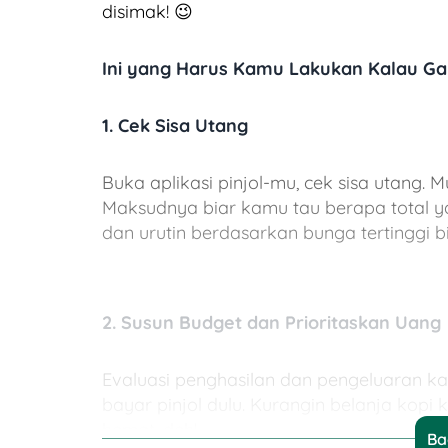
disimak! 😉
Ini yang Harus Kamu Lakukan Kalau Gak
1.
Cek Sisa Utang
Buka aplikasi pinjol-mu, cek sisa utang.
Maksudnya biar kamu tau berapa total yan
dan urutin berdasarkan bunga tertinggi bia
2.
Susun Budget dan Prioritaskan Uang
Evaluasi penghasilan dan pengeluaran ka
bayar pinjol dulu. Kurangin belanja kopi
hemat, deh!
Ba