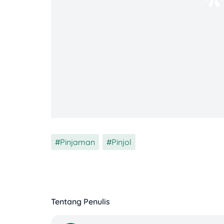
harus kamu hadapi!
6.
Manfaatkan Konsolidasi Utang atau 
Kalau kamu punya lebih dari 1 pinjol, bis
bunganya lebih rendah. Contohnya kaya
Pinjaman
,
Pinjol
Tentang Penulis