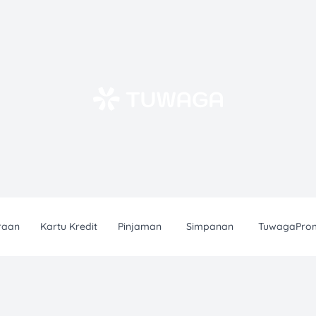
raan
Kartu Kredit
Pinjaman
Simpanan
TuwagaPro