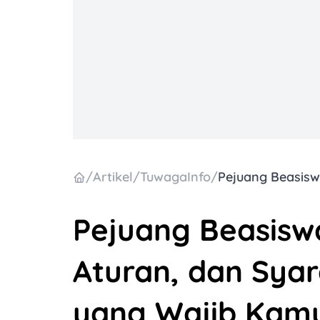
/
Artikel
/
TuwagaInfo
/
Pejuang Beasiswa
Aturan, dan Sya
yang Wajib Kam