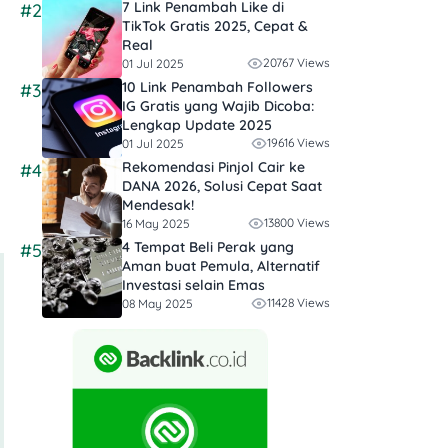
7 Link Penambah Like di
#2
TikTok Gratis 2025, Cepat &
Real
20767 Views
01 Jul 2025
10 Link Penambah Followers
#3
IG Gratis yang Wajib Dicoba:
Lengkap Update 2025
19616 Views
01 Jul 2025
Rekomendasi Pinjol Cair ke
#4
DANA 2026, Solusi Cepat Saat
Mendesak!
13800 Views
16 May 2025
4 Tempat Beli Perak yang
#5
Aman buat Pemula, Alternatif
Investasi selain Emas
11428 Views
08 May 2025