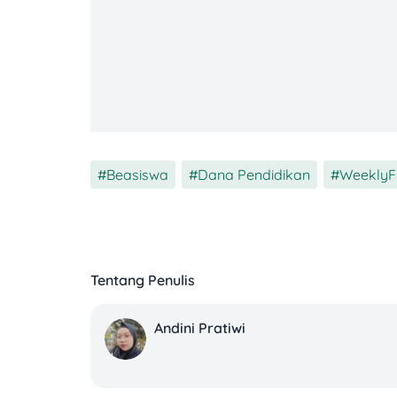
Lantas buat kamu yang pengen
daftar b
Tuwaga sudah merangkumkan sejumlah ga
LPDP terbaru yang bisa kamu jadikan g
Berikut beberapa informasi penting soal 
Beasiswa
,
Dana Pendidikan
,
WeeklyF
Jadwal Pendaftaran Beasiswa LPDP 20
Berdasarkan pola pendaftaran tahun-t
tahapan pendaftaran dalam satu tahun a
Tentang Penulis
Andini Pratiwi