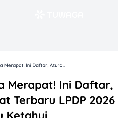
Pejuang Beasiswa Merapat! Ini Daftar, Aturan, dan Syarat Terbaru LPDP 2026 yang Wajib Kamu Ketahui
 Merapat! Ini Daftar,
rat Terbaru LPDP 2026
u Ketahui