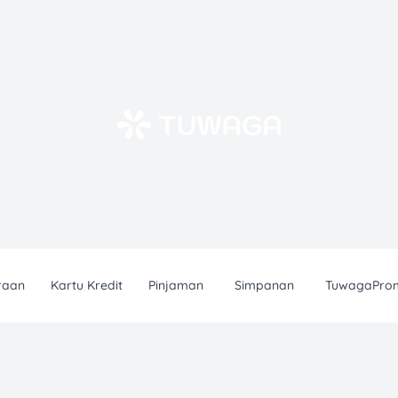
raan
Kartu Kredit
Pinjaman
Simpanan
TuwagaPro