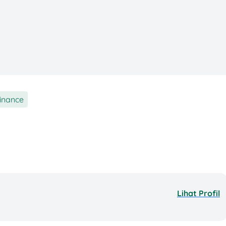
easiswa LPDP
2026 gimana? Tenang aja, kali ini
mbaran soal daftar, aturan dan syarat beasiswa
ambaran untuk tahun depan.
daftar, aturan dan syarat beasiswa LPDP 2026.
inance
26
ahun sebelumnya, LPDP biasanya membuka dua
nggaran. Jika mengikuti jadwal LPDP 2025:
Lihat Profil