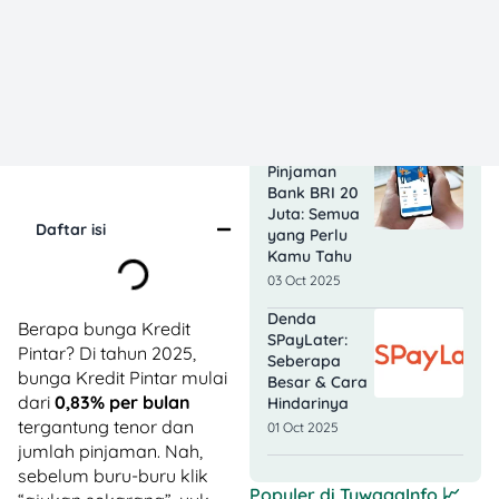
Cara Hitung,
Syarat, &
Pilihan Tenor
Biar Bisnis
Makin Ngebut!
06 Oct 2025
Bunga
Pinjaman
Bank BRI 20
Juta: Semua
Daftar isi
yang Perlu
Kamu Tahu
03 Oct 2025
Denda
Berapa bunga Kredit
SPayLater:
Pintar? Di tahun 2025,
Seberapa
bunga Kredit Pintar mulai
Besar & Cara
dari
0,83% per bulan
Hindarinya
tergantung tenor dan
01 Oct 2025
jumlah pinjaman. Nah,
sebelum buru-buru klik
Populer di
TuwagaInfo
📈