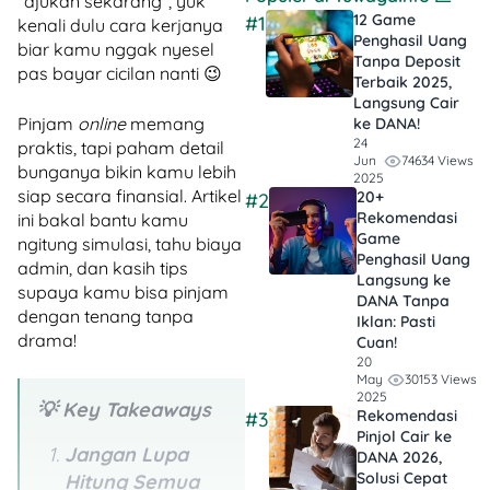
“ajukan sekarang”, yuk
12 Game
#1
kenali dulu cara kerjanya
Penghasil Uang
biar kamu nggak nyesel
Tanpa Deposit
pas bayar cicilan nanti 😉
Terbaik 2025,
Langsung Cair
Pinjam
online
memang
ke DANA!
24
praktis, tapi paham detail
74634 Views
Jun
bunganya bikin kamu lebih
2025
siap secara finansial. Artikel
20+
#2
Rekomendasi
ini bakal bantu kamu
Game
ngitung simulasi, tahu biaya
Penghasil Uang
admin, dan kasih tips
Langsung ke
supaya kamu bisa pinjam
DANA Tanpa
dengan tenang tanpa
Iklan​: Pasti
drama!
Cuan!
20
30153 Views
May
2025
💡
Key Takeaways
Rekomendasi
#3
Pinjol Cair ke
Jangan Lupa
DANA 2026,
Solusi Cepat
Hitung Semua