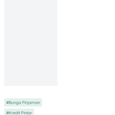
singkat. Tapi, semakin
panjang tenor, biasanya
total bunga dan biaya
lainnya ikut naik juga.
Biaya Tambahan yang
Wajib Kamu Tahu ⚠️
Selain bunga, masih ada
biaya lain yang sering luput
dari perhatian. Kalau nggak
diperhitungkan sejak awal,
bisa bikin kaget pas lihat
total cicilan. Nih, dua yang
paling utama:
💸
Biaya Admin
Bunga Pinjaman
,
Berkisar antara
5%–
Kredit Pintar
,
15%
dari jumlah