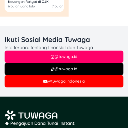
yang ringan tapi
Keuangan Rakyat di OJK
6 bulan yang lalu
7 bulan yang lalu
8 bulan yang lalu
informatif
Apply langsung
produk finansial dari
partner terpercaya!
Ikuti Sosial Media Tuwaga
Yuk, jadi lebih cerdas dalam
kelola uang bareng
Info terbaru tentang finansial dan Tuwaga
Tuwaga!
@tuwaga.id
@tuwaga.id
@tuwaga.indonesia
🔥 Pengajuan Dana Tunai Instant: