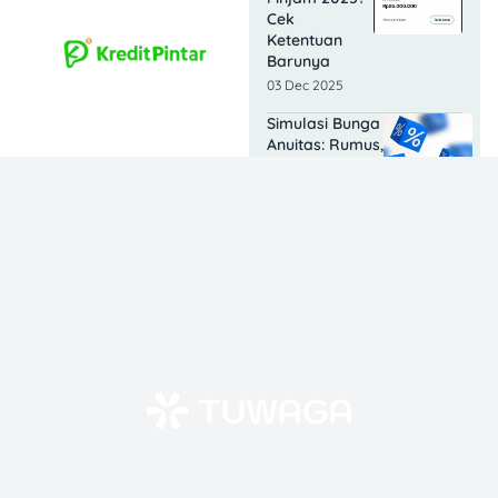
Cek
Ketentuan
Barunya
03 Dec 2025
Simulasi Bunga
Anuitas: Rumus,
Cara Kerja,
dan Contoh
Tabel
Perhitungannya
26 Nov 2025
Ketentuan
Bunga
Easycash
2025, Cek
Simulasi
Hitungnya
20 Nov 2025
Angsuran
KUR Mandiri: