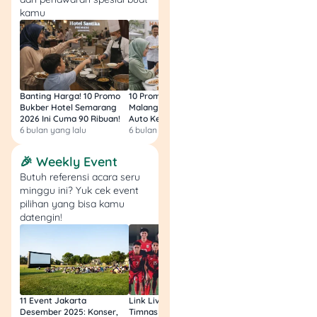
makin berat.
kamu
Rekomendasi
Produk
Banting Harga! 10 Promo
10 Promo Bukber Hotel
Intip 10 Promo Buk
Bukber Hotel Semarang
Malang 2026: Start 75rb,
Hotel Surabaya 202
2026 Ini Cuma 90 Ribuan!
Auto Kenyang!
Sultan Harga 100rb
Mandiri 
Amar Bank
6 bulan yang lalu
6 bulan yang lalu
6 bulan yang lalu
Masterca
Tunaiku
🎉 Weekly Event
Fitur dan Benefit
Fitur dan Benefit
Butuh referensi acara seru
minggu ini? Yuk cek event
Annual Fee
Bunga
pilihan yang bisa kamu
Rp300.000 (Gratis tah
3% - 5% per bulan
datengin!
pertama)
Pencairan Maksimum
Konversi Poin
Rp30.000.000
Setiap transaksi Rp20
mendapat 1 Livin' Poin
Tenor
6 - 30 bulan
11 Event Jakarta
Link Live Streaming
Link Live Streamin
Cashback
Desember 2025: Konser,
Timnas vs Filipina SEA
Timnas Indonesia U