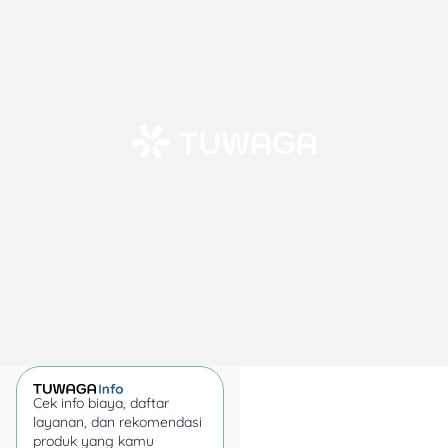
Bunga: 1,2% per bulan
💡
Perkiraan cicilan per
bulan:
Rp 950.000 (sudah
termasuk bunga dan biaya
admin rata-rata)
💡
Total pembayaran
selama 12 bulan:
Sekitar
Rp 11.400.000
Catatan: Belum termasuk
denda ya kalau kamu telat
bayar!
Cara Cek Informasi
Lengkapnya?
Cek info biaya, daftar
layanan, dan rekomendasi
Kalau kamu mau tahu
produk yang kamu