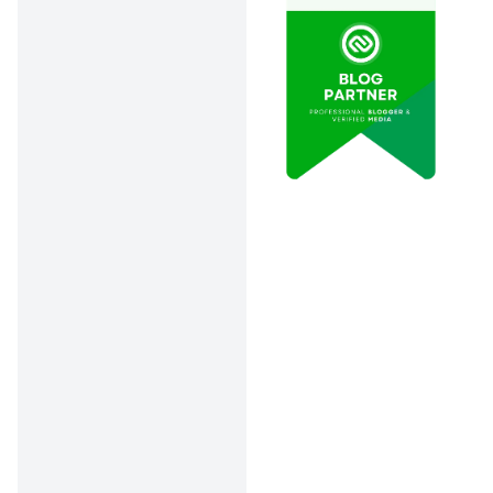
cek total
bayarnya juga!
Bayar Tepat
Waktu!
: Telat
bayar satu hari
aja, kamu bisa
kena denda
harian sampai
1,37% dari sisa
pinjaman. Nggak
main-main lho,
bisa bikin total
utang
membengkak
kalau sering telat.