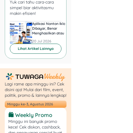
Yuk cari tahu cara-cara
Pinjam:
simpel biar aktivitasmu
makin efisien!
Bandingkan
Aplikasi Nonton Iklan
Aplikasi Penghasil 
platform: Jangan
Dibayar, Benar
Minta KTP, Aman ata
langsung percaya
Menghasilkan atau Cuma
Berbahaya?
satu aplikasi.
Buang Waktu?
20 Jul 2026
20 Jul 2026
Bandingkan dulu
Lihat Artikel Lainnya
bunga & biaya di
beberapa layanan.
Hitung total biaya,
bukan cuma cicilan
bulanan.
Pilih tenor yang
Lagi rame apa minggu ini? Cek
disini aja! Mulai dari film, event,
realistis—jangan
politik, promo & lainnya lengkap!
ambil yang terlalu
panjang kalau bisa
Minggu ke-3, Agustus 2026
bayar lebih cepat.
🛍️ Weekly Promo
Bayar tepat waktu,
Minggu ini banyak promo
karena denda harian
kece! Cek diskon, cashback,
bisa bikin utang
dan penawaran spesial buat