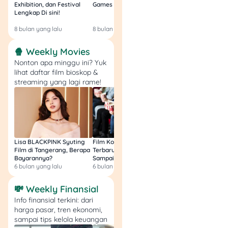
Data tidak tersedia
Exhibition, dan Festival
Games Malam Ini, Gratis!
Zambia U17 Nanti 
Lengkap Di sini!
Gratis & Legal Tanp
Login!
8 bulan yang lalu
8 bulan yang lalu
9 bulan yang lalu
Yuk Jadi Pemilih Cerdas
🍿 Weekly Movies
Sebelum Ajukan
Nonton apa minggu ini? Yuk
Pinjaman!
lihat daftar film bioskop &
streaming yang lagi rame!
Pinjam lewat aplikasi
seperti Kredit Pintar bisa
jadi solusi cepat buat kamu
yang butuh dana darurat.
Tapi, penting banget buat
Lisa BLACKPINK Syuting
Film Komedi Indonesia
Film Avatar: Fire an
Film di Tangerang, Berapa
Terbaru 2026, Siap Ngakak
Segini Budget Prod
paham skema bunganya
Bayarannya?
Sampai Sakit Perut!
dan Pendapatanny
dulu sebelum klik
“ajukan”
.
6 bulan yang lalu
6 bulan yang lalu
8 bulan yang lalu
Dengan bunga mulai dari
0,83% per bulan dan
💸 Weekly Finansial
beberapa biaya tambahan
Info finansial terkini: dari
seperti admin & denda,
harga pasar, tren ekonomi,
kamu bisa lebih siap
sampai tips kelola keuangan