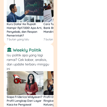
mengatur strategi
keuangan 💪
Butuh info lebih lengkap
Kurs Dollar Ke Rupiah
Cara Tukar Uang Baru di
Bansos Jabar Tahap
Hampir Rp17.000! Apa Arti,
Bank BCA (Umum, BNI,
Masih Bisa Cair Awa
soal produk keuangan lain
Penyebab, dan Respon
Mandiri, BRI, dan BSI) 2026!
Ini Jawaban & Cara
seperti kartu kredit,
Pemerintah?
Resmi
7 bulan yang lalu
7 bulan yang lalu
7 bulan yang lalu
tabungan, KTA, deposito,
sampai
dana tunai
🏛️ Weekly Politik
kendaraan
? Kamu bisa
Isu politik apa yang lagi
langsung cek
Tuwaga
! Di
ramai? Cek kabar, analisis,
sana kamu bisa:
dan update terbaru minggu
ini
Bandingin produk
keuangan yang
sesuai kebutuhan
kamu
Dapetin insight
Siapa Friderica Widyasari?
Profil Darma Mangkuluhur:
BLT Kesra 2026 Aka
finansial terbaru
Profil Lengkap Dari Layar
Ringkas Latar Belakang
Lagi? Ini Fakta Res
lewat artikel-artikel
Kaca ke Pengawal
Keluarga dan Bisnisnya