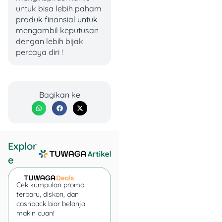
untuk bisa lebih paham
Baca Juga:
Bunga
produk finansial untuk
Akulaku 2025:
mengambil keputusan
Jangan Sampai
dengan lebih bijak
Kejebak Tanpa
percaya diri !
Hitung-Hitungan!
Simulasi Cicilan Kredit
Bagikan ke
Pintar
Biar lebih kebayang, kita
kasih simulasi kasarnya ya:
Explor
e
Contoh:
Cek kumpulan promo
terbaru, diskon, dan
cashback biar belanja
makin cuan!