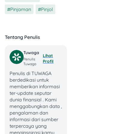
pinjaman
Pinjaman
,
Pinjol
Biasanya ditarik
langsung dari dana
pinjaman kamu
Tentang Penulis
⏰
Denda
Keterlambatan
Tuwaga
Lihat
Penulis
Mulai dari
1,35% –
Profil
Tuwaga
1,37% per hari
Penulis di TUWAGA
Dihitung dari sisa
berdedikasi untuk
pinjaman yang
memberikan informasi
belum dibayar
ter-update seputar
dunia finansial . Kami
Yup, dendanya harian. Jadi
menggabungkan data ,
makin lama kamu telat,
pengalaman dan
makin bengkak juga total
informasi dari sumber
utangnya 😬
terpercaya yang
menginspirasi kamu