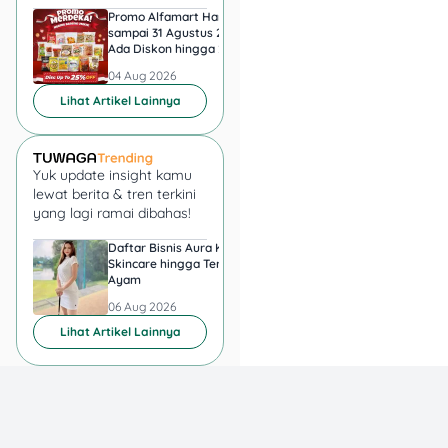
Promo Alfamart Hari Ini
Super Indo Tebar Pr
sampai 31 Agustus 2026,
sampai 12 Agustus 2
Ada Diskon hingga 25
Ice Matcha dan Ice
Persen Snack UMKM
Espresso Jadi Rp11.
04 Aug 2026
04 Aug 2026
Lihat Artikel Lainnya
Yuk update insight kamu
lewat berita & tren terkini
yang lagi ramai dibahas!
Daftar Bisnis Aura Kasih,
Hadiah Juara Piala
Skincare hingga Ternak
Presiden 2026 Berapa
Ayam
yang Diperebutkan
Persib dan Persebay
06 Aug 2026
06 Aug 2026
Lihat Artikel Lainnya
Pinjam: Rp
10.000.000
Tenor: 12 bulan