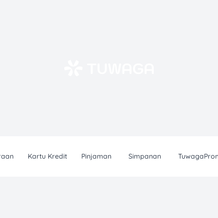
raan
Kartu Kredit
Pinjaman
Simpanan
TuwagaPro