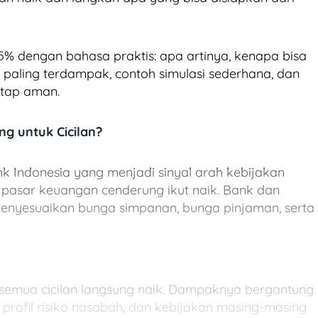
5% dengan bahasa praktis: apa artinya, kenapa bisa
 paling terdampak, contoh simulasi sederhana, dan
etap aman.
ng untuk Cicilan?
k Indonesia yang menjadi sinyal arah kebijakan
i pasar keuangan cenderung ikut naik. Bank dan
nyesuaikan bunga simpanan, bunga pinjaman, serta
semua cicilan langsung naik. Dampaknya bergantung
 profil risiko nasabah, dan kebijakan masing-masing