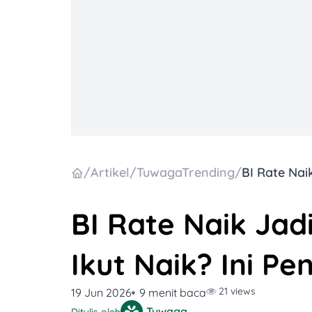
/
Artikel
/
TuwagaTrending
/
BI Rate Naik Jadi
Ikut Naik? Ini P
21 views
19 Jun 2026
9 menit baca
Tuwaga