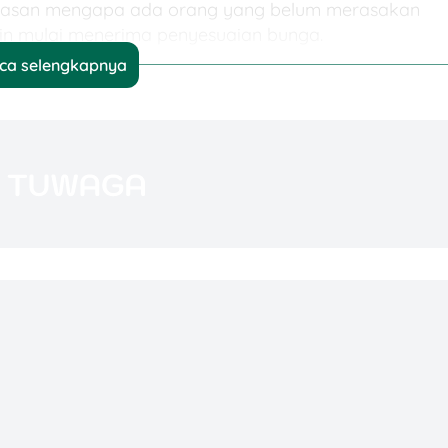
alasan mengapa ada orang yang belum merasakan
ain mulai menerima penyesuaian bunga.
ca selengkapnya
ya dana perbankan menjadi lebih mahal.
aikan lebih cepat dibanding kredit lama.
ing kredit fixed rate.
KPR, kredit kendaraan, kartu kredit, dan paylater.
h tinggi
bisa menghadapi bunga pinjaman yang lebih
 Dampaknya?
 yang sama saat suku bunga acuan naik. Pinjaman
 dalam jangka pendek karena cicilannya sudah
iknya, pinjaman berbunga mengambang lebih mudah