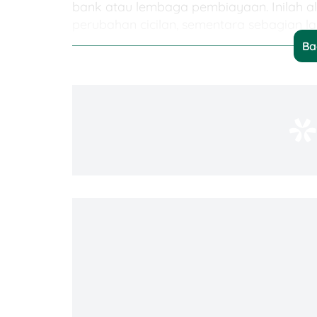
bank atau lembaga pembiayaan. Inilah 
perubahan cicilan, sementara sebagian l
Ba
BI Rate naik
biasanya membuat bia
Bunga kredit baru
bisa ikut disesu
Kredit floating
lebih sensitif diband
Efek ke cicilan
bisa berbeda antara 
Nasabah dengan risiko kredit lebi
mahal.
Cicilan Apa yang Paling Cepat Terasa
Tidak semua utang bereaksi dengan cara
dengan bunga tetap biasanya lebih aman
dikunci selama periode tertentu. Sebal
berubah mengikuti kondisi pasar.