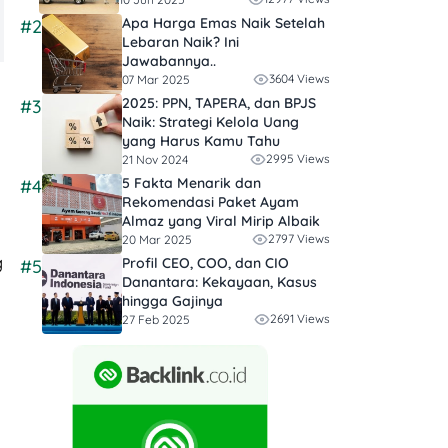
Apa Harga Emas Naik Setelah
#2
Lebaran Naik? Ini
Jawabannya..
3604 Views
07 Mar 2025
2025: PPN, TAPERA, dan BPJS
#3
Naik: Strategi Kelola Uang
yang Harus Kamu Tahu
2995 Views
21 Nov 2024
5 Fakta Menarik dan
#4
Rekomendasi Paket Ayam
Almaz yang Viral Mirip Albaik
2797 Views
20 Mar 2025
g
Profil CEO, COO, dan CIO
#5
Danantara: Kekayaan, Kasus
hingga Gajinya
2691 Views
27 Feb 2025