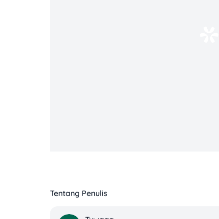
Untuk rumah tangga, yang paling perlu d
nominal besar. Kenaikan bunga kecil seka
sisa tenornya masih panjang.
Potensi
Jenis Cicilan
Terdampak
KPR floating
Tinggi
KPR fixed
Rendah dalam
rate
masa fixed
Kredit mobil
Menengah
baru
Tentang Penulis
Menengah-
Kartu kredit