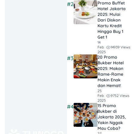
tidak otomatis termasuk
Promo Buffet
#2
Hotel Jakarta
dalam tiket masuk
2025: Mulai
kawasan.
Dari Diskon
Kartu Kredit
Detail Promo Ancol
Hingga Buy 1
Get 1
Gerbang TransJakarta
14
Rp25 Ribu
14939 Views
Feb
2025
20 Promo
#3
Promo ini ditujukan untuk
Bukber Hotel
pengunjung yang masuk ke
2025: Makan
kawasan Ancol melalui
Rame-Rame
Gerbang TransJakarta
Makin Enak
dan Hemat!
Ancol. Dengan harga
25
Rp25.000 per tiket,
9752 Views
Feb
pengunjung dapat
2025
menikmati akses masuk
15 Promo
#4
Bukber di
kawasan Ancol secara lebih
Jakarta 2025,
hemat dibanding
Yakin Nggak
membawa kendaraan
Mau Coba?
pribadi, terutama jika tujuan
27