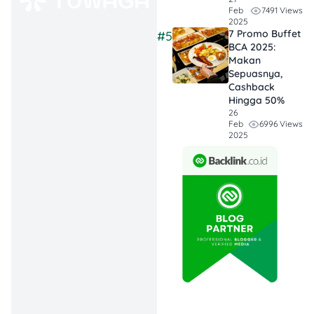
utamanya adalah jalan
7491 Views
Feb
2025
santai, kulineran, menikmati
7 Promo Buffet
#5
pantai, atau berburu sunset.
BCA 2025:
Makan
Sepuasnya,
Cashback
Karena promo berlaku
Hingga 50%
pada periode terbatas,
26
6996 Views
Feb
pengunjung sebaiknya
2025
memastikan tanggal
kunjungan masih berada
dalam masa promo.
Informasi utama yang perlu
dicatat adalah periode
promo, harga tiket, dan
kanal masuk yang
digunakan.
Detail
Keterangan
Promo