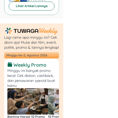
rute operasional bisa
Lihat Artikel Lainnya
berubah. Ini penting
terutama jika kamu
berangkat pada jam sibuk,
akhir pekan, atau hari libur.
Lagi rame apa minggu ini? Cek
Aktivitas Hemat yang
disini aja! Mulai dari film, event,
Bisa Dilakukan di Ancol
politik, promo & lainnya lengkap!
Minggu ke-2, Agustus 2026
Promo ini cocok untuk
pengunjung yang ingin
🛍️ Weekly Promo
menikmati Ancol tanpa
Minggu ini banyak promo
harus masuk ke unit
kece! Cek diskon, cashback,
dan penawaran spesial buat
rekreasi berbayar.
kamu
Kawasan Ancol sendiri
punya area pantai, ruang
terbuka, pilihan kuliner, dan
spot santai yang bisa
dinikmati dengan budget
lebih ringan.
Banting Harga! 10 Promo
10 Promo Bukber Hotel
Intip 10 Promo Buk