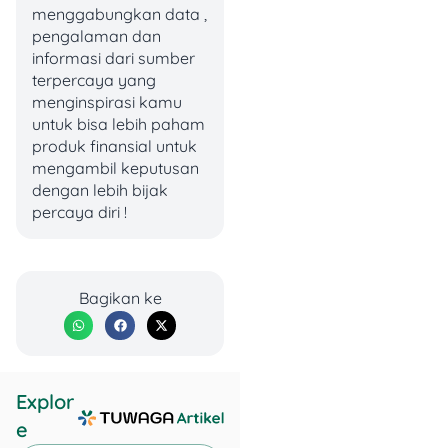
pribadi,
menggabungkan data ,
Cocok
pengguna
pengalaman dan
untuk
transportasi
informasi dari sumber
umum, dan
terpercaya yang
wisata hemat
menginspirasi kamu
di Jakarta
untuk bisa lebih paham
produk finansial untuk
Tiket unit
mengambil keputusan
rekreasi
dengan lebih bijak
Ancol dibeli
percaya diri !
Catatan
terpisah jika
ingin masuk
wahana
tertentu
Bagikan ke
Cara Menuju Ancol Naik
TransJakarta
Explor
Karena promo ini
e
menggunakan akses