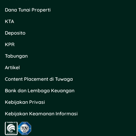
Gerbang
Dana Tunai Properti
TransJakarta
selama periode
KTA
promo.
Tiket unit rekreasi jika
Deposito
ingin masuk wahana
KPR
tertentu.
Makan dan minum
Tabungan
selama berada di
kawasan Ancol.
Artikel
Biaya tambahan
Content Placement di Tuwaga
untuk aktivitas
tertentu di dalam
Bank dan Lembaga Keuangan
kawasan.
Transportasi pulang
Kebijakan Privasi
jika tidak
menggunakan
Kebijakan Keamanan Informasi
TransJakarta
sampai titik akhir.