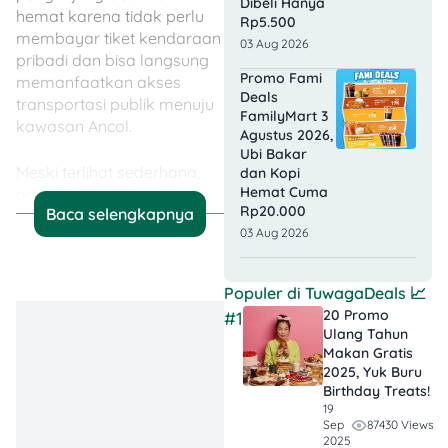
Dibeli Hanya
hemat karena tidak perlu
Rp5.500
membayar tiket kendaraan
03 Aug 2026
pribadi dan bisa langsung
Promo Fami
memanfaatkan akses
Deals
transportasi publik menuju
FamilyMart 3
kawasan Ancol.
Agustus 2026,
Ubi Bakar
Meski terlihat sederhana,
dan Kopi
Hemat Cuma
ada beberapa hal yang
Rp20.000
Baca selengkapnya
tetap perlu diperhatikan.
03 Aug 2026
Promo ini berlaku untuk
akses masuk lewat
Gerbang TransJakarta
Populer di
TuwagaDeals
📈
Ancol, sehingga pengunjung
20 Promo
#1
perlu menyesuaikan rute
Ulang Tahun
perjalanan. Selain itu, tiket
Makan Gratis
masuk unit rekreasi seperti
2025, Yuk Buru
Birthday Treats!
Dufan, Sea World,
19
Samudra, Atlantis, atau
87430 Views
Sep
Jakarta Bird Land tetap
2025