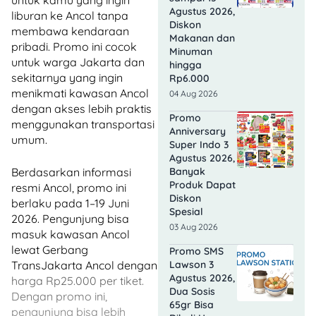
untuk kamu yang ingin
Agustus 2026,
liburan ke Ancol tanpa
Diskon
membawa kendaraan
Makanan dan
pribadi. Promo ini cocok
Minuman
untuk warga Jakarta dan
hingga
sekitarnya yang ingin
Rp6.000
menikmati kawasan Ancol
04 Aug 2026
dengan akses lebih praktis
Promo
menggunakan transportasi
Anniversary
umum.
Super Indo 3
Agustus 2026,
Banyak
Berdasarkan informasi
Produk Dapat
resmi Ancol, promo ini
Diskon
berlaku pada 1–19 Juni
Spesial
2026. Pengunjung bisa
03 Aug 2026
masuk kawasan Ancol
lewat Gerbang
Promo SMS
Lawson 3
TransJakarta Ancol dengan
Agustus 2026,
harga Rp25.000 per tiket.
Dua Sosis
Dengan promo ini,
65gr Bisa
pengunjung bisa lebih