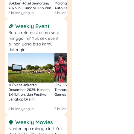
Bukber Hotel Semarang
Malang 2026: Start 75rb,
Hotel Surabaya 202
2026 Ini Cuma 90 Ribuan!
Auto Kenyang!
Sultan Harga 100rb
Jika tujuanmu hanya untuk
6 bulan yang lalu
6 bulan yang lalu
6 bulan yang lalu
healing singkat, jalan sore,
atau menikmati suasana
🎉 Weekly Event
laut, tiket masuk kawasan
Butuh referensi acara seru
lewat Gerbang
minggu ini? Yuk cek event
pilihan yang bisa kamu
TransJakarta bisa menjadi
datengin!
opsi yang cukup efisien.
Kamu bisa tetap menikmati
suasana Ancol tanpa perlu
membeli tiket wahana
tambahan.
11 Event Jakarta
Link Live Streaming
Link Live Streamin
Desember 2025: Konser,
Timnas vs Filipina SEA
Timnas Indonesia U
Aktivitas yang bisa
Exhibition, dan Festival
Games Malam Ini, Gratis!
Zambia U17 Nanti 
dipertimbangkan
Lengkap Di sini!
Gratis & Legal Tanp
Login!
8 bulan yang lalu
8 bulan yang lalu
9 bulan yang lalu
Jalan santai di area
pantai Ancol.
🍿 Weekly Movies
Menikmati sunset di
Nonton apa minggu ini? Yuk
tepi laut.