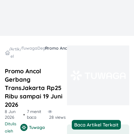
TuwagaDeals
Promo Ancol Gerbang TransJakarta Rp25 Ribu sampai 19 Juni 2026
/
Artik
/
/
el
Promo Ancol
Gerbang
TransJakarta Rp25
Ribu sampai 19 Juni
2026
8 Jun
7 menit
2026
baca
28 views
Ditulis
Baca Artikel Terkait
Tuwaga
oleh