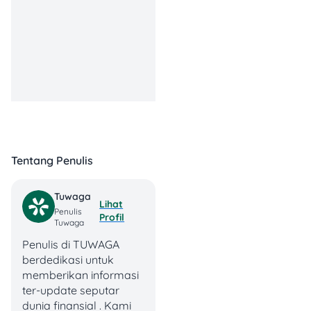
Masuk Ancol
lewat
Nama
Gerbang
promo
TransJakarta
Ancol
Harga
Rp25.000 per
promo
tiket
Tentang Penulis
Periode
1–19 Juni
promo
2026
Tuwaga
Lihat
Gerbang
Penulis
Akses
Profil
TransJakarta
Tuwaga
masuk
Ancol
Penulis di TUWAGA
berdedikasi untuk
Pengunjung
memberikan informasi
tanpa
ter-update seputar
kendaraan
dunia finansial . Kami