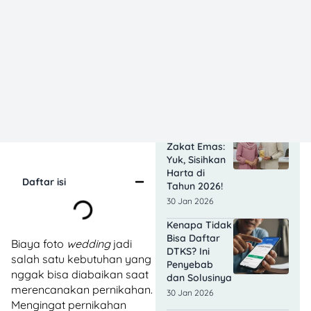
Bagaimana
Cara Cepat
Mengembalikan
Uang yang
Salah Transfer
Lewat DANA
Atau Bank?
30 Jan 2026
Cara
Menghitung
Zakat Emas:
Yuk, Sisihkan
Harta di
Daftar isi
Tahun 2026!
30 Jan 2026
Kenapa Tidak
Bisa Daftar
Biaya foto
wedding
jadi
DTKS? Ini
salah satu kebutuhan yang
Penyebab
nggak bisa diabaikan saat
dan Solusinya
merencanakan pernikahan.
30 Jan 2026
Mengingat pernikahan