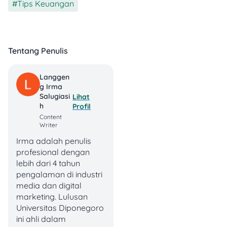
Tips Keuangan
Tentang Penulis
Langgen
G Irma
Salugiasi
Lihat
H
Profil
Rincian Paket Foto
Content
Wedding
secara Umum
Writer
Irma adalah penulis
Dengan paket
foto wedding
profesional dengan
lebih dari Rp10 juta kamu
lebih dari 4 tahun
bisa mendapatkan
pengalaman di industri
berbagai layanan premium,
media dan digital
seperti:
marketing. Lulusan
Universitas Diponegoro
Sesi foto selama satu
ini ahli dalam