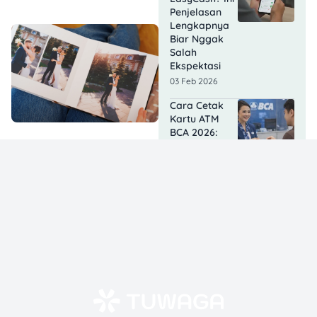
Penjelasan
Lengkapnya
Biar Nggak
Salah
Ekspektasi
03 Feb 2026
Cara Cetak
Kartu ATM
BCA 2026:
Tanpa Antre,
Cuma 3 Menit!
03 Feb 2026
Cara Menjual
Barang Online
ke Luar
Negeri:
Panduan
Praktis Buat
UMKM
02 Feb 2026