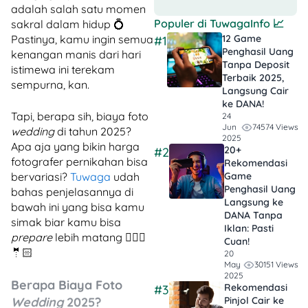
adalah salah satu momen
Populer di
TuwagaInfo
📈
sakral dalam hidup 💍
Pastinya, kamu ingin semua
12 Game
#1
Penghasil Uang
kenangan manis dari hari
Tanpa Deposit
istimewa ini terekam
Terbaik 2025,
sempurna, kan.
Langsung Cair
ke DANA!
Tapi, berapa sih, biaya foto
24
74574 Views
Jun
wedding
di tahun 2025?
2025
Apa aja yang bikin harga
20+
#2
fotografer pernikahan bisa
Rekomendasi
bervariasi?
Tuwaga
udah
Game
Penghasil Uang
bahas penjelasannya di
Langsung ke
bawah ini yang bisa kamu
DANA Tanpa
simak biar kamu bisa
Iklan​: Pasti
prepare
lebih matang 👰🏻‍♀️
Cuan!
🤵🏻
20
30151 Views
May
2025
Berapa Biaya Foto
Rekomendasi
#3
Wedding
2025?
Pinjol Cair ke