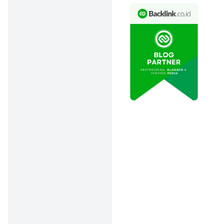
Kok, kerasa mahal, ya?
💸
Nyatanya, foto
wedding
itu
bukan sembarang foto asal
jepret. Ada fotografer
profesional, alat foto
canggih, dan tim
kameramen
skill
tinggi buat
merekam tiap momen di
pernikahan kamu dengan
sempurna.
Lebih lanjut, beberapa hal
yang bikin harga foto
wedding
begitu mahal
adalah karena:
Durasi Foto & Video