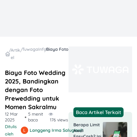
TuwagaInfo
Biaya Foto Wedding 2025, Bandingkan dengan Foto Prewedding untuk Momen Sakralmu
/
Artik
/
/
el
Biaya Foto Wedding
2025, Bandingkan
dengan Foto
Prewedding untuk
Momen Sakralmu
Baca Artikel Terkait
12 Mar
5 menit
2025
baca
176 views
Berapa Limit
Ditulis
Langgeng Irma Salugiasih
Awal
oleh
EasyCash? Ini