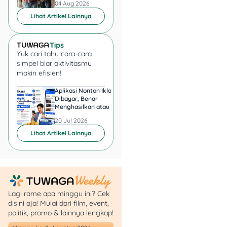
04 Aug 2026
04 Aug 2026
konsumsi, izin masuk lokasi
Lihat Artikel Lainnya
foto, dan biaya tak terduga.
Kenapa Foto
Wedding
Yuk cari tahu cara-cara
Itu Penting?
simpel biar aktivitasmu
makin efisien!
Foto
wedding
penting
karena bukan cuma soal
Aplikasi Nonton Iklan
Aplikasi Penghasil 
Dibayar, Benar
Minta KTP, Aman ata
dokumentasi, tapi juga soal
Menghasilkan atau Cuma
Berbahaya?
merayakan perjalanan
Buang Waktu?
20 Jul 2026
20 Jul 2026
cinta kamu dan sang
Lihat Artikel Lainnya
kekasih. Bayangin, setiap
kali kamu membuka album
pernikahan, kamu bisa
kembali merasakan betapa
spesialnya momen itu.
Lagi rame apa minggu ini? Cek
disini aja! Mulai dari film, event,
politik, promo & lainnya lengkap!
Selain itu, foto
wedding
juga