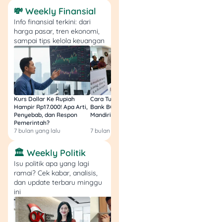
1. Pilih Vendor Dekat
💸 Weekly Finansial
Venue
Info finansial terkini: dari
harga pasar, tren ekonomi,
sampai tips kelola keuangan
Cari vendor yang lokasinya
dekat dengan venue, ya.
Soalnya, kalau jauh, bisa
jadi ada biaya transportasi
tambahan.
Kurs Dollar Ke Rupiah
Cara Tukar Uang Baru di
Bansos Jabar Tahap
Hampir Rp17.000! Apa Arti,
Bank BCA (Umum, BNI,
Masih Bisa Cair Awa
2. Cek Portofolio dan
Penyebab, dan Respon
Mandiri, BRI, dan BSI) 2026!
Ini Jawaban & Cara
Review
Pemerintah?
Resmi
7 bulan yang lalu
7 bulan yang lalu
7 bulan yang lalu
Sebelum pilih vendor,
🏛️ Weekly Politik
pastikan cek portofolio
Isu politik apa yang lagi
mereka di media sosial
ramai? Cek kabar, analisis,
atau
website
. Vendor yang
dan update terbaru minggu
aktif biasanya sering
share
ini
foto atau video pernikahan
klien mereka, serta
testimoninya.