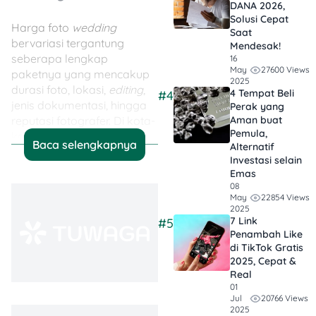
DANA 2026,
Solusi Cepat
Harga foto
wedding
Saat
bervariasi tergantung
Mendesak!
seberapa lengkap
16
27600 Views
May
paketnya yang mencakup
2025
durasi foto, lokasi,
editing
,
4 Tempat Beli
#4
jenis dokumentasi, hingga
Perak yang
reputasi fotografer. Di kota-
Aman buat
Pemula,
kota besar di Indonesia,
Baca selengkapnya
Alternatif
biaya foto
wedding
Investasi selain
berkisar Rp4 jutaan
Emas
hingga Rp28 jutaan
untuk
08
paket yang lebih lengkap.
22854 Views
May
2025
7 Link
#5
Tapi, kamu masih bisa
Penambah Like
menemukan harga jasa
di TikTok Gratis
foto
wedding
Rp2 jutaan di
2025, Cepat &
Real
beberapa daerah, kok.
01
Biasanya ditawarkan sama
20766 Views
Jul
tim fotografer kecil.
2025