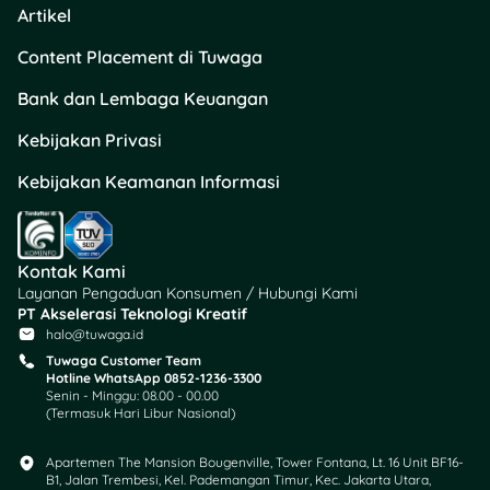
Artikel
tergantung pada banyak
hal, jadi penting banget
Content Placement di Tuwaga
untuk membandingkan
berbagai pilihan.
Bank dan Lembaga Keuangan
Persiapkan Biaya Foto
Kebijakan Privasi
Wedding dengan
Kebijakan Keamanan Informasi
Cerdas!
Kontak Kami
Layanan Pengaduan Konsumen / Hubungi Kami
PT Akselerasi Teknologi Kreatif
halo@tuwaga.id
Tuwaga Customer Team
Hotline WhatsApp 0852-1236-3300
Senin - Minggu: 08.00 - 00.00
(Termasuk Hari Libur Nasional)
Setelah itu, mulai nabung!
Menabung untuk foto
Apartemen The Mansion Bougenville, Tower Fontana, Lt. 16 Unit BF16-
wedding
bisa bikin kamu
B1, Jalan Trembesi, Kel. Pademangan Timur, Kec. Jakarta Utara,