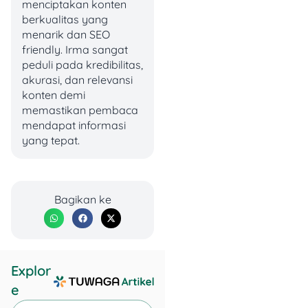
hari penuh
menciptakan konten
Dokumentasi dibantu
berkualitas yang
3 fotografer dan 2
menarik dan SEO
videografer
friendly. Irma sangat
Hasil
output
berupa
peduli pada kredibilitas,
sinematik klip
akurasi, dan relevansi
wedding
berdurasi
konten demi
hingga 5 menit
memastikan pembaca
Fasilitas pembuatan
mendapat informasi
video dokumenter
yang tepat.
berdurasi 30 menit
Fisik album 10 sheet
20x30cm lengkap
Bagikan ke
dengan
suitcase
hingga 2 album
Hasil cetak 2 foto
berukuran 40x60cm
+
frame
Explor
Flashdisk
berisi
e
semua
soft file
hasil
perekaman (foto +