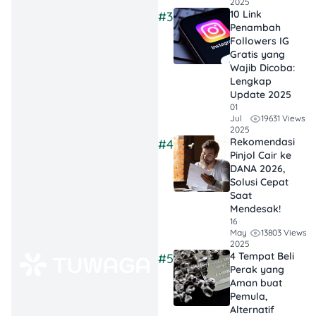
2025
Cukup lewat
10 Link
#3
Penambah
aplikasi PLN
Followers IG
Mobile atau call
Gratis yang
center, kamu
Wajib Dicoba:
Lengkap
tinggal tunggu
Update 2025
petugas pasang.
01
19631 Views
Jul
2025
Rekomendasi
#4
Pinjol Cair ke
Kabar Baik: Biaya Ganti
DANA 2026,
Solusi Cepat
Meteran ke Token
Saat
GRATIS!
Mendesak!
16
13803 Views
May
Yup, kamu nggak salah
2025
baca! Berdasarkan
4 Tempat Beli
#5
ketentuan resmi PLN
Perak yang
terbaru, proses
Aman buat
Pemula,
penggantian meteran
listrik
Alternatif
dari pascabayar
ke