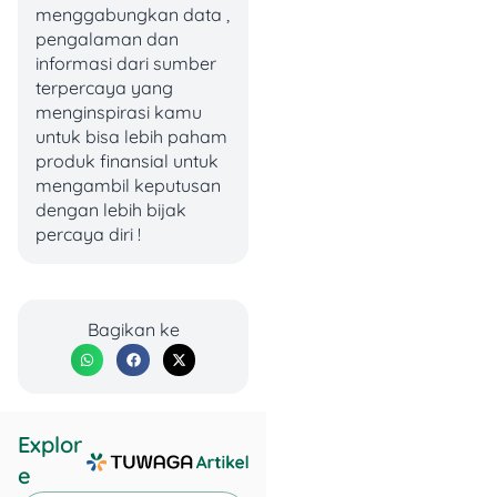
Fotokopi KTP
menggabungkan data ,
pemohon (2 lembar)
pengalaman dan
– kalau beda dengan
informasi dari sumber
pemilik rumah
terpercaya yang
Materai (2 lembar)
menginspirasi kamu
Nomor ID pelanggan
untuk bisa lebih paham
(bisa dilihat di
produk finansial untuk
tagihan listrik
mengambil keputusan
terakhir)
dengan lebih bijak
Nomor telepon yang
percaya diri !
bisa dihubungi
2. Dokumen Tambahan:
Bagikan ke
Surat kuasa
bermaterai – khusus
buat rumah
kontrakan/sewaan
Explor
Surat Laik Operasi
e
(SLO) – pastikan