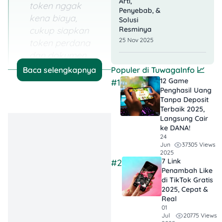
Arti,
token nggak
Penyebab, &
kena biaya,
Solusi
cukup siapkan
Resminya
25 Nov 2025
token perdana
dan dokumen
lengkap.
Baca selengkapnya
Populer di
TuwagaInfo
📈
12 Game
#1
Praktis &
Penghasil Uang
Transparan
:
Tanpa Deposit
Terbaik 2025,
Dengan token,
Langsung Cair
kamu bisa atur
ke DANA!
anggaran listrik
24
37305 Views
Jun
sendiri tanpa
2025
takut denda atau
7 Link
#2
Penambah Like
tagihan
di TikTok Gratis
mendadak.
2025, Cepat &
Real
Proses Mudah,
01
20775 Views
Jul
Bisa Online
: