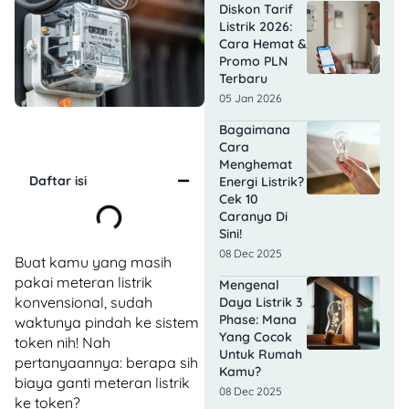
Diskon Tarif
Listrik 2026:
Cara Hemat &
Promo PLN
Terbaru
05 Jan 2026
Bagaimana
Cara
Menghemat
Daftar isi
Energi Listrik?
Cek 10
Caranya Di
Sini!
08 Dec 2025
Buat kamu yang masih
pakai meteran listrik
Mengenal
konvensional, sudah
Daya Listrik 3
Phase: Mana
waktunya pindah ke sistem
Yang Cocok
token nih! Nah
Untuk Rumah
pertanyaannya: berapa sih
Kamu?
biaya ganti meteran listrik
08 Dec 2025
ke token?