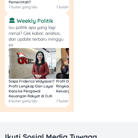
Pemerintah?
Resmi
7 bulan yang lalu
7 bulan yang lalu
7 bulan yang lalu
Keuntungan
Menggunakan Token
🏛️ Weekly Politik
Listrik yang Bikin Nagih
Isu politik apa yang lagi
ramai? Cek kabar, analisis,
dan update terbaru minggu
Masih ragu mau ganti ke
ini
token? Coba deh simak
keuntungan-keuntungan
keren ini:
1. Kontrol Anggaran
Siapa Friderica Widyasari?
Profil Darma Mangkuluhur:
BLT Kesra 2026 Aka
Maksimal
Profil Lengkap Dari Layar
Ringkas Latar Belakang
Lagi? Ini Fakta Res
Kaca ke Pengawal
Keluarga dan Bisnisnya
Keuangan Rakyat di OJK
Dengan token, kamu bisa
6 bulan yang lalu
7 bulan yang lalu
8 bulan yang lalu
atur pengeluaran listrik
sesuai budget bulanan. Mau
hemat? Beli token
secukupnya. Mau boros? Ya
silakan, tapi tanggung
Ikuti Sosial Media Tuwaga