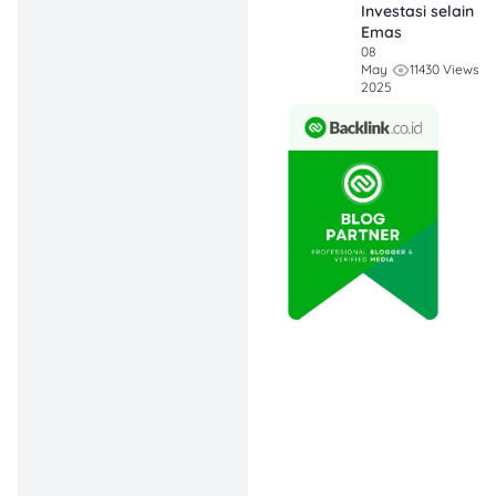
Investasi selain
prabayar alias token itu
Emas
gratis 100%!
08
11430 Views
May
2025
Jadi, kamu nggak perlu
keluar uang sepeserpun
untuk biaya pergantian
meterannya. Yang perlu
kamu bayar cuma:
Token listrik perdana
minimal Rp 5.000 –
Rp 1.000.000 (sesuai
kebutuhan kamu)
Biaya tambahan
kalau mau sekalian
tambah daya
(opsional)