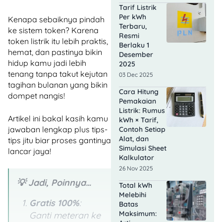
Tarif Listrik
Per kWh
Kenapa sebaiknya pindah
Terbaru,
ke sistem token? Karena
Resmi
token listrik itu lebih praktis,
Berlaku 1
hemat, dan pastinya bikin
Desember
hidup kamu jadi lebih
2025
tenang tanpa takut kejutan
03 Dec 2025
tagihan bulanan yang bikin
Cara Hitung
dompet nangis!
Pemakaian
Listrik: Rumus
Artikel ini bakal kasih kamu
kWh × Tarif,
jawaban lengkap plus tips-
Contoh Setiap
Alat, dan
tips jitu biar proses gantinya
Simulasi Sheet
lancar jaya!
Kalkulator
26 Nov 2025
💡 Jadi, Poinnya…
Total kWh
Melebihi
Gratis 100%
:
Batas
Maksimum:
Ganti meteran ke