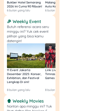
butuh konsultasi langsung:
Bukber Hotel Semarang
Malang 2026: Start 75rb,
Hotel Surabaya 202
2026 Ini Cuma 90 Ribuan!
Auto Kenyang!
Sultan Harga 100rb
6 bulan yang lalu
6 bulan yang lalu
6 bulan yang lalu
Bawa semua
dokumen yang udah
🎉 Weekly Event
disiapkan
Butuh referensi acara seru
Isi formulir
minggu ini? Yuk cek event
permohonan di
pilihan yang bisa kamu
kantor PLN terdekat
datengin!
Serahkan dokumen
ke petugas
Bayar token pertama
sesuai keinginan
Tunggu jadwal
11 Event Jakarta
Link Live Streaming
Link Live Streamin
kunjungan petugas
Desember 2025: Konser,
Timnas vs Filipina SEA
Timnas Indonesia U
untuk ganti meteran
Exhibition, dan Festival
Games Malam Ini, Gratis!
Zambia U17 Nanti 
Lengkap Di sini!
Gratis & Legal Tanp
Login!
Timeline Proses
8 bulan yang lalu
8 bulan yang lalu
9 bulan yang lalu
Penggantian
🍿 Weekly Movies
Nonton apa minggu ini? Yuk
Proses penggantian