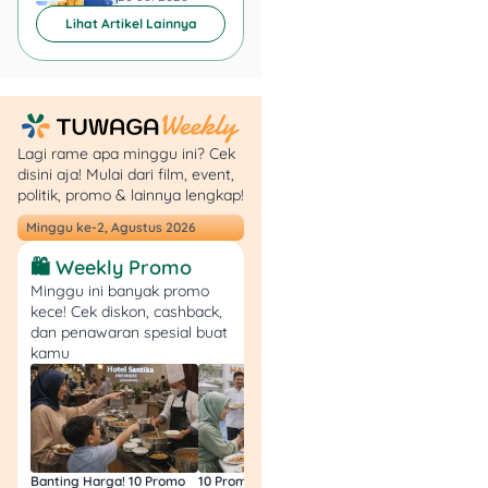
Kalau kamu lebih suka
Lihat Artikel Lainnya
ngobrol langsung:
Hubungi Call Center
PLN di 123
Minta bantuan untuk
Lagi rame apa minggu ini? Cek
registrasi migrasi ke
disini aja! Mulai dari film, event,
prabayar
politik, promo & lainnya lengkap!
Berikan data-data
Minggu ke-2, Agustus 2026
yang diminta
🛍️ Weekly Promo
petugas
Ikuti instruksi
Minggu ini banyak promo
kece! Cek diskon, cashback,
selanjutnya dari
dan penawaran spesial buat
customer service
kamu
3. Datang Langsung ke
Kantor PLN
Buat yang old school atau
Banting Harga! 10 Promo
10 Promo Bukber Hotel
Intip 10 Promo Buk