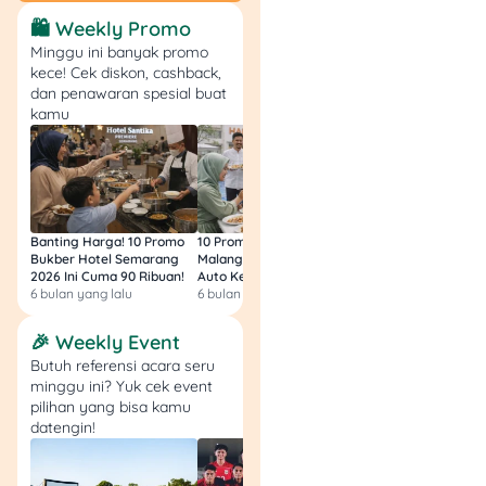
Kalau bikin template
🛍️ Weekly Promo
pribadi di CapCut sudah
Minggu ini banyak promo
gampang, level berikutnya
kece! Cek diskon, cashback,
adalah jadi CapCut Creator.
dan penawaran spesial buat
Dengan status ini, kamu
kamu
bisa upload template ke
platform CapCut, dan orang
lain bisa langsung pakai
editanmu lewat tombol
“Use Template”. Nah, ini
Banting Harga! 10 Promo
10 Promo Bukber Hotel
Intip 10 Promo Buk
langkah-langkah detailnya:
Bukber Hotel Semarang
Malang 2026: Start 75rb,
Hotel Surabaya 202
2026 Ini Cuma 90 Ribuan!
Auto Kenyang!
Sultan Harga 100rb
6 bulan yang lalu
6 bulan yang lalu
6 bulan yang lalu
🎉 Weekly Event
Butuh referensi acara seru
minggu ini? Yuk cek event
pilihan yang bisa kamu
datengin!