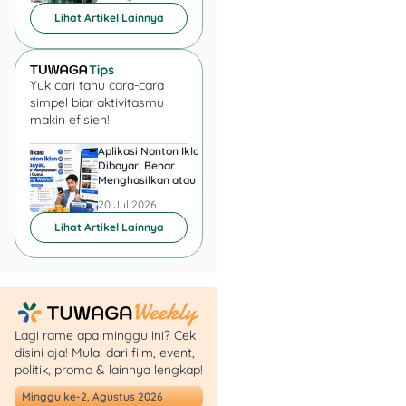
dengan
Lihat Artikel Lainnya
Bank
Saqu di
Hong
Tang
Hong
Yuk cari tahu cara-cara
Tang
simpel biar aktivitasmu
Berakhir 30
makin efisien!
Jun 2025
Aplikasi Nonton Iklan
Aplikasi Penghasil 
Dibayar, Benar
Minta KTP, Aman ata
Cara Jadi CapCut
Menghasilkan atau Cuma
Berbahaya?
Buang Waktu?
Creator dan Bikin
20 Jul 2026
20 Jul 2026
Template untuk
Lihat Artikel Lainnya
Dibagikan
Lagi rame apa minggu ini? Cek
disini aja! Mulai dari film, event,
politik, promo & lainnya lengkap!
Minggu ke-2, Agustus 2026