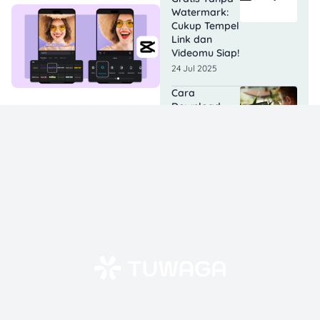
Watermark:
Cukup Tempel
Link dan
Videomu Siap!
24 Jul 2025
Cara
Download
Video Capcut
Resolusi
Tinggi Gratis,
Bisa Upload
Langsung ke
TikTok
17 Jul 2025
5 Cara
Download
Video CapCut
Tanpa
Watermark &
HD, Mudah,
Legal, dan