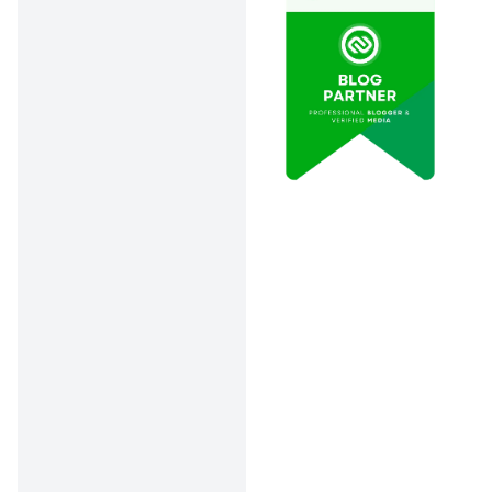
kamu juga bisa
dapetin exposure
lebih besar dan
potensi cuan
lewat program
reward CapCut.
Teman-teman di
media sosial bisa
langsung lihat
karya kamu!
Template Viral =
Keuntungan
Lebih Banyak!
Kunci template
viral itu, pakai
musik yang lagi
tren, buat