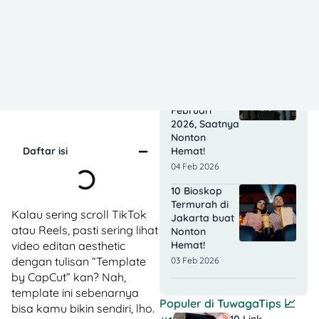
Lengkap
dengan
Linknya!
03 Jul 2025
Promo Buy 1
Get 1 Tiket
Bioskop
Februari
2026, Saatnya
Nonton
Hemat!
Daftar isi
04 Feb 2026
10 Bioskop
Termurah di
Kalau sering scroll TikTok
Jakarta buat
atau Reels, pasti sering lihat
Nonton
Hemat!
video editan aesthetic
dengan tulisan “Template
03 Feb 2026
by CapCut” kan? Nah,
template ini sebenarnya
Populer di
TuwagaTips
📈
bisa kamu bikin sendiri, lho.