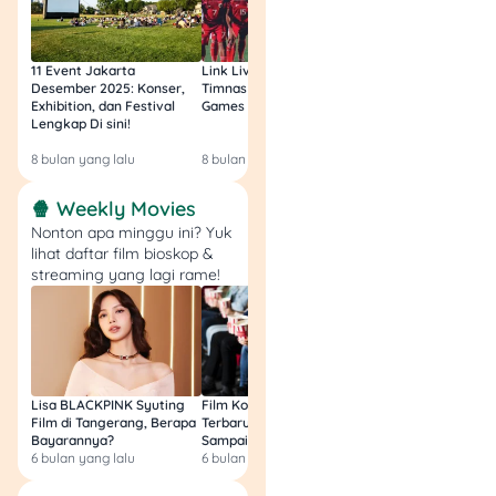
11 Event Jakarta
Link Live Streaming
Link Live Streamin
Desember 2025: Konser,
Timnas vs Filipina SEA
Timnas Indonesia U
Exhibition, dan Festival
Games Malam Ini, Gratis!
Zambia U17 Nanti 
Lengkap Di sini!
Gratis & Legal Tanp
Login!
8 bulan yang lalu
8 bulan yang lalu
9 bulan yang lalu
1. Daftar ke Program
🍿 Weekly Movies
CapCut Creator
Nonton apa minggu ini? Yuk
lihat daftar film bioskop &
Buka aplikasi CapCut
streaming yang lagi rame!
(mobile atau
desktop).
Masuk ke tab
Template → scroll
sampai nemu banner
Lisa BLACKPINK Syuting
Film Komedi Indonesia
Film Avatar: Fire an
“CapCut Creator”
Film di Tangerang, Berapa
Terbaru 2026, Siap Ngakak
Segini Budget Prod
atau “Jadi Kreator”.
Bayarannya?
Sampai Sakit Perut!
dan Pendapatanny
Klik banner tersebut,
6 bulan yang lalu
6 bulan yang lalu
8 bulan yang lalu
lalu isi formulir