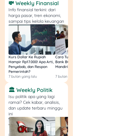
💸 Weekly Finansial
pendaftaran.
Biasanya diminta:
Info finansial terkini: dari
harga pasar, tren ekonomi,
Data diri (nama,
sampai tips kelola keuangan
email, akun media
sosial).
Contoh video edit
yang pernah
kamu buat.
Link akun TikTok
Kurs Dollar Ke Rupiah
Cara Tukar Uang Baru di
Bansos Jabar Tahap
Hampir Rp17.000! Apa Arti,
Bank BCA (Umum, BNI,
Masih Bisa Cair Awa
(karena CapCut
Penyebab, dan Respon
Mandiri, BRI, dan BSI) 2026!
Ini Jawaban & Cara
terhubung
Pemerintah?
Resmi
dengan TikTok).
7 bulan yang lalu
7 bulan yang lalu
7 bulan yang lalu
🏛️ Weekly Politik
📌 Tips: Lebih gampang
Isu politik apa yang lagi
diterima kalau akun
ramai? Cek kabar, analisis,
TikTok/IG kamu aktif
dan update terbaru minggu
upload konten.
ini
2. Tunggu Verifikasi dari
CapCut