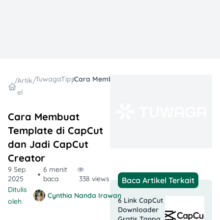
TuwagaTips
Cara Membuat Template di CapCut dan Jadi CapCut Creator
/
Artik
/
/
el
Cara Membuat
Template di CapCut
dan Jadi CapCut
Creator
9 Sep
6 menit
2025
baca
338 views
Baca Artikel Terkait
Ditulis
Cynthia Nanda Irawan
6 Link CapCut
oleh
Downloader
Gratis Tanpa