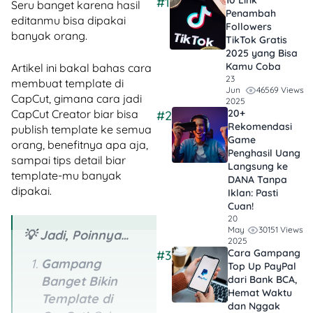
10 Link
#1
Seru banget karena hasil
Penambah
editanmu bisa dipakai
Followers
banyak orang.
TikTok Gratis​
2025 yang Bisa
Kamu Coba
Artikel ini bakal bahas cara
23
membuat template di
46569 Views
Jun
CapCut, gimana cara jadi
2025
20+
CapCut Creator biar bisa
#2
Rekomendasi
publish template ke semua
Game
orang, benefitnya apa aja,
Penghasil Uang
sampai tips detail biar
Langsung ke
template-mu banyak
DANA Tanpa
dipakai.
Iklan​: Pasti
Cuan!
20
30151 Views
May
💡 Jadi, Poinnya…
2025
Cara Gampang
#3
Gampang
Top Up PayPal
dari Bank BCA,
Banget Bikin
Hemat Waktu
Template di
dan Nggak