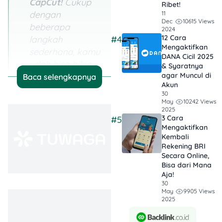
CapCut!
Cukup
Ribet!
dengan
11
10615 Views
Dec
beberapa
2024
12 Cara
#4
langkah
Mengaktifkan
sederhana, kamu
DANA Cicil 2025
udah bisa bikin
& Syaratnya
agar Muncul di
template keren
Baca selengkapnya
Akun
yang bisa dipakai
30
berulang kali.
10242 Views
May
2025
Gak perlu editing
3 Cara
#5
ribet-ribet!
Mengaktifkan
Kembali
Jadi CapCut
Rekening BRI
Secara Online,
Creator Itu
Bisa dari Mana
Menguntungkan!
Aja!
Selain bikin
30
9905 Views
May
template yang
2025
bisa dipakai
banyak orang,