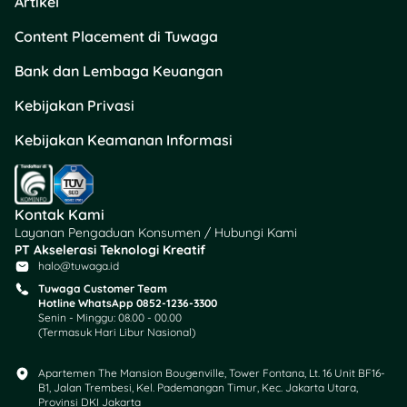
Artikel
besar peluang template-
Content Placement di Tuwaga
mu masuk ke rekomendasi
CapCut.
Bank dan Lembaga Keuangan
Benefit Jadi CapCut
Kebijakan Privasi
Creator
Kebijakan Keamanan Informasi
Kenapa sih banyak orang
berlomba jadi CapCut
Creator? Nih alasannya:
Kontak Kami
Layanan Pengaduan Konsumen / Hubungi Kami
🎥 Exposure lebih
PT Akselerasi Teknologi Kreatif
besar → Nama atau
halo@tuwaga.id
username kamu
Tuwaga Customer Team
Hotline WhatsApp 0852-1236-3300
muncul di template,
Senin - Minggu: 08.00 - 00.00
jadi gampang
(Termasuk Hari Libur Nasional)
dikenal orang.
💡 Karya bisa viral →
Apartemen The Mansion Bougenville, Tower Fontana, Lt. 16 Unit BF16-
Kalau template
B1, Jalan Trembesi, Kel. Pademangan Timur, Kec. Jakarta Utara,
Provinsi DKI Jakarta