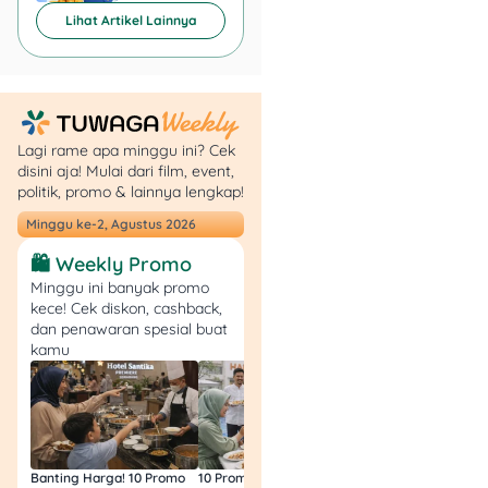
khusus, dan
Lihat Artikel Lainnya
menjawab
pertanyaan pembeli
langsung.
Kolaborasi dengan
influencer: Kalau ada
Lagi rame apa minggu ini? Cek
budget, kamu bisa
disini aja! Mulai dari film, event,
kerja sama dengan
politik, promo & lainnya lengkap!
micro-influencer
Minggu ke-2, Agustus 2026
untuk review
produkmu.
🛍️ Weekly Promo
Manfaatkan hashtag
Minggu ini banyak promo
populer: Pakai
kece! Cek diskon, cashback,
dan penawaran spesial buat
hashtag yang
kamu
sedang trending
agar kontenmu lebih
mudah ditemukan.
Respon cepat ke
pembeli: Balas chat
dan komentar
Banting Harga! 10 Promo
10 Promo Bukber Hotel
Intip 10 Promo Buk