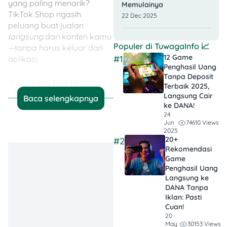
yang paling menarik?
Memulainya
TikTok Shop ngasih
22 Dec 2025
peluang buat jualan
langsung
dari konten kamu
Populer di
TuwagaInfo
📈
—tanpa harus keluar dari
12 Game
#1
aplikasi.
Penghasil Uang
Tanpa Deposit
Jadi, orang bisa nonton
Terbaik 2025,
sekalian
belanja. Praktis
Langsung Cair
Baca selengkapnya
banget, kan?
ke DANA!
24
74610 Views
Jun
2025
20+
#2
1. Daftar TikTok Shop
Rekomendasi
Game
Langkah pertama tentu
Penghasil Uang
Langsung ke
adalah mendaftarkan akun
DANA Tanpa
kamu ke
TikTok Shop
.
Iklan​: Pasti
Caranya cukup mudah:
Cuan!
20
Buka website TikTok
30153 Views
May