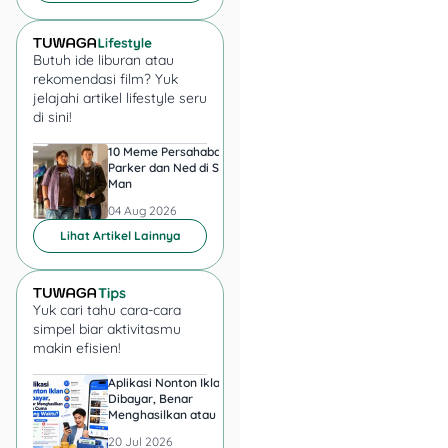
Berikut beberapa strategi
Butuh ide liburan atau
yang bisa kamu terapkan
rekomendasi film? Yuk
supaya produkmu cepat
jelajahi artikel lifestyle seru
terjual di TikTok:
di sini!
10 Meme Persahabatan
7 Meme Halu Jadi Sp
Bikin konten kreatif:
Parker dan Ned di Spider-
Man setelah Nonton
Jangan cuma upload
Man
produk, tapi buat
04 Aug 2026
04 Aug 2026
konten lucu, menarik,
Lihat Artikel Lainnya
atau tutorial singkat
yang menunjukkan
cara pakai produk
Yuk cari tahu cara-cara
kamu.
simpel biar aktivitasmu
Gunakan fitur Live:
makin efisien!
Live selling sangat
efektif di TikTok.
Aplikasi Nonton Iklan
Aplikasi Penghasil 
Banyak seller sukses
Dibayar, Benar
Minta KTP, Aman ata
Menghasilkan atau Cuma
Berbahaya?
karena sering live,
Buang Waktu?
20 Jul 2026
20 Jul 2026
memberikan diskon