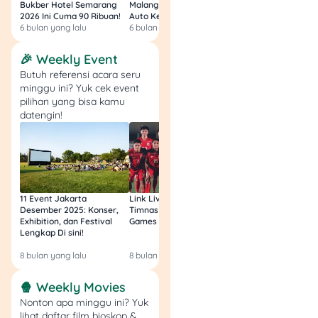
Bukber Hotel Semarang
Malang 2026: Start 75rb,
Hotel Surabaya 202
dengan cepat.
2026 Ini Cuma 90 Ribuan!
Auto Kenyang!
Sultan Harga 100rb
Pelayanan yang
6 bulan yang lalu
6 bulan yang lalu
6 bulan yang lalu
ramah bisa bikin
pembeli balik lagi.
🎉 Weekly Event
Butuh referensi acara seru
minggu ini? Yuk cek event
pilihan yang bisa kamu
Rekomendasi
datengin!
Produk
Mandiri 
Amar Bank
Masterca
Tunaiku
11 Event Jakarta
Link Live Streaming
Link Live Streamin
Desember 2025: Konser,
Timnas vs Filipina SEA
Timnas Indonesia U
Fitur dan Benefit
Fitur dan Benefit
Exhibition, dan Festival
Games Malam Ini, Gratis!
Zambia U17 Nanti 
Lengkap Di sini!
Gratis & Legal Tanp
Annual Fee
Bunga
Login!
8 bulan yang lalu
8 bulan yang lalu
9 bulan yang lalu
Rp300.000 (Gratis tah
3% - 5% per bulan
pertama)
🍿 Weekly Movies
Pencairan Maksimum
Konversi Poin
Rp30.000.000
Nonton apa minggu ini? Yuk
Setiap transaksi Rp20
lihat daftar film bioskop &