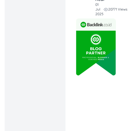
2. Unggah Produk ke
01
20771 Views
Jul
TikTok Shop
2025
Setelah akun seller aktif,
kamu bisa mulai upload
produk:
Masuk ke dashboard
TikTok Shop Seller
Center.
Klik “Tambah
Produk”.
Masukkan nama
produk, deskripsi,
harga, stok, dan foto
produk berkualitas
tinggi.
Pilih kategori yang
sesuai agar lebih
mudah ditemukan