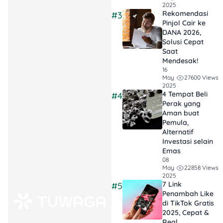
2025
Shop Seller Center di
Rekomendasi
#3
https://seller-
Pinjol Cair ke
id.tiktok.com
DANA 2026,
Login menggunakan
Solusi Cepat
Saat
akun TikTok kamu.
Mendesak!
Lengkapi informasi
16
dasar seperti nama
27600 Views
May
toko, nomor HP, dan
2025
4 Tempat Beli
#4
alamat email.
Perak yang
Unggah dokumen
Aman buat
pendukung seperti
Pemula,
KTP (untuk individu)
Alternatif
atau NPWP dan SIUP
Investasi selain
(untuk badan usaha).
Emas
08
Setelah semua
22858 Views
May
terverifikasi, kamu
2025
bisa langsung
7 Link
#5
Penambah Like
menambahkan
di TikTok Gratis
produk untuk dijual.
2025, Cepat &
Real