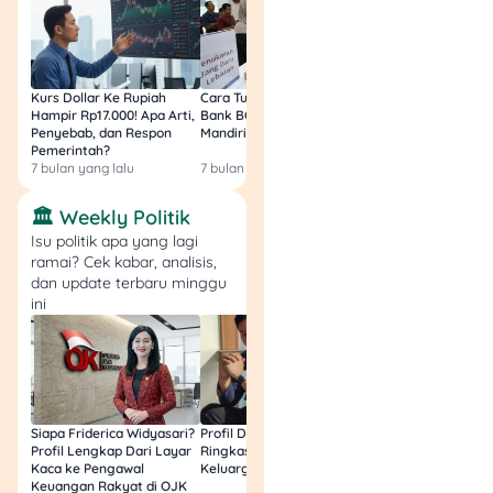
Template Surat
Gugatan Cerai
Pengadilan Agama
Kurs Dollar Ke Rupiah
Cara Tukar Uang Baru di
Bansos Jabar Tahap
Hampir Rp17.000! Apa Arti,
Bank BCA (Umum, BNI,
Masih Bisa Cair Awa
Penyebab, dan Respon
Mandiri, BRI, dan BSI) 2026!
Ini Jawaban & Cara
Pemerintah?
Resmi
7 bulan yang lalu
7 bulan yang lalu
7 bulan yang lalu
Demak, ……………….
🏛️ Weekly Politik
Isu politik apa yang lagi
Kepada :
ramai? Cek kabar, analisis,
dan update terbaru minggu
ini
Yth. Ketua Pengadilan
Agama Demak
di
Siapa Friderica Widyasari?
Profil Darma Mangkuluhur:
BLT Kesra 2026 Aka
Demak
Profil Lengkap Dari Layar
Ringkas Latar Belakang
Lagi? Ini Fakta Res
Kaca ke Pengawal
Keluarga dan Bisnisnya
Keuangan Rakyat di OJK
Perihal :
Gugatan