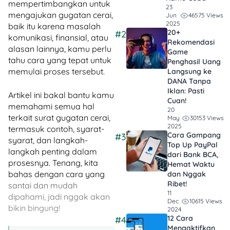
mempertimbangkan untuk
23
mengajukan gugatan cerai,
46575 Views
Jun
2025
baik itu karena masalah
20+
#2
komunikasi, finansial, atau
Rekomendasi
alasan lainnya, kamu perlu
Game
tahu cara yang tepat untuk
Penghasil Uang
memulai proses tersebut.
Langsung ke
DANA Tanpa
Iklan​: Pasti
Artikel ini bakal bantu kamu
Cuan!
memahami semua hal
20
terkait surat gugatan cerai,
30153 Views
May
2025
termasuk contoh, syarat-
Cara Gampang
#3
syarat, dan langkah-
Top Up PayPal
langkah penting dalam
dari Bank BCA,
prosesnya. Tenang, kita
Hemat Waktu
bahas dengan cara yang
dan Nggak
Ribet!
santai dan mudah
11
dipahami, jadi nggak akan
10615 Views
Dec
bikin bingung!
2024
12 Cara
#4
Mengaktifkan