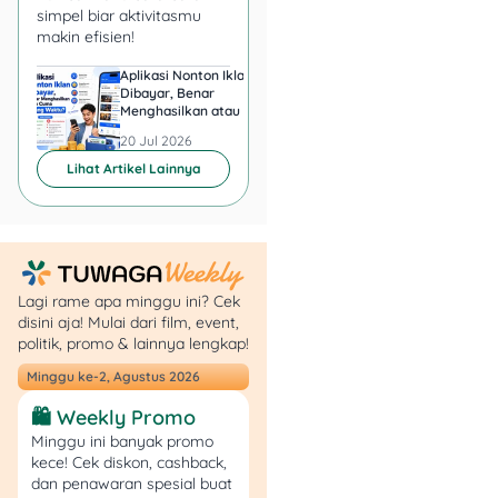
warahmah.
simpel biar aktivitasmu
makin efisien!
Bahwa setelah
menikah, Penggugat
Aplikasi Nonton Iklan
Aplikasi Penghasil 
dan Tergugat tinggal
Dibayar, Benar
Minta KTP, Aman ata
di rumah kediaman
Menghasilkan atau Cuma
Berbahaya?
Buang Waktu?
bersama di [alamat
20 Jul 2026
20 Jul 2026
rumah kediaman].
Lihat Artikel Lainnya
Bahwa dari
perkawinan tersebut
telah lahir [jumlah]
anak-anak bernama
[nama anak-anak].
Lagi rame apa minggu ini? Cek
Bahwa sejak awal
disini aja! Mulai dari film, event,
perkawinan, antara
politik, promo & lainnya lengkap!
Penggugat dan
Minggu ke-2, Agustus 2026
Tergugat sering
terjadi perselisihan
🛍️ Weekly Promo
dan pertengkaran
Minggu ini banyak promo
yang berkelanjutan.
kece! Cek diskon, cashback,
[Jelaskan detail
dan penawaran spesial buat