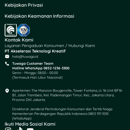
Pendidikan : ……
Kebijakan Privasi
Pekerjaan : ……..
Kebijakan Keamanan Informasi
Alamat :Jl. …………., No… ,
RT …RW ….., Kelurahan …..,
Kontak Kami
Kecamatan ….., Kabupaten
Layanan Pengaduan Konsumen / Hubungi Kami
……….
PT Akselerasi Teknologi Kreatif
halo@tuwaga.id
Selanjutnya disebut
Tuwaga Customer Team
sebagai Tergugat;
Hotline WhatsApp 0852-1236-3300
Senin - Minggu: 08.00 - 00.00
(Termasuk Hari Libur Nasional)
Adapun gugatan ini
Penggugat ajukan
Apartemen The Mansion Bougenville, Tower Fontana, Lt. 16 Unit BF16-
berdasarkan hal-hal
B1, Jalan Trembesi, Kel. Pademangan Timur, Kec. Jakarta Utara,
Provinsi DKI Jakarta
sebagai berikut:
Direktorat Jenderal Perlindungan Konsumen dan Tertib Niaga
1. Bahwa pada tanggal
Kementerian Perdagangan Republik Indonesia 0853 1111 1010
(WhatsApp)​
………….telah dilangsungkan
Ikuti Media Sosial Kami
perkawinan antara