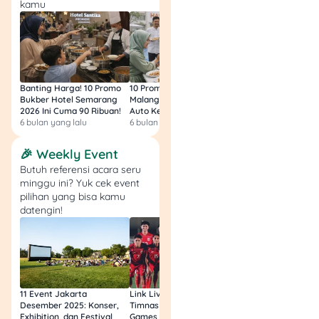
perselisihan:
kamu
misalnya masalah
ekonomi, kekerasan,
tidak ada
komunikasi, dll].
Bahwa perselisihan
Banting Harga! 10 Promo
10 Promo Bukber Hotel
Intip 10 Promo Buk
dan pertengkaran
Bukber Hotel Semarang
Malang 2026: Start 75rb,
Hotel Surabaya 202
2026 Ini Cuma 90 Ribuan!
Auto Kenyang!
Sultan Harga 100rb
tersebut tidak dapat
6 bulan yang lalu
6 bulan yang lalu
6 bulan yang lalu
diselesaikan melalui
musyawarah
🎉 Weekly Event
keluarga, sehingga
Butuh referensi acara seru
tidak ada lagi
minggu ini? Yuk cek event
harapan untuk hidup
pilihan yang bisa kamu
rukun dalam suatu
datengin!
ikatan perkawinan.
PETITUM (Hal-Hal yang
Dituntut):
11 Event Jakarta
Link Live Streaming
Link Live Streamin
Desember 2025: Konser,
Timnas vs Filipina SEA
Timnas Indonesia U
Exhibition, dan Festival
Games Malam Ini, Gratis!
Zambia U17 Nanti 