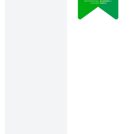
Persiapkan
semua dengan
baik, biar
prosesnya lancar
dan nggak ada
hambatan!
Proses Gugatan
Cerai
Memerlukan
Waktu yang
Tidak Singkat
:
Biasanya, proses
pengajuan cerai
bisa memakan
waktu beberapa
bulan, tergantung
pada banyaknya