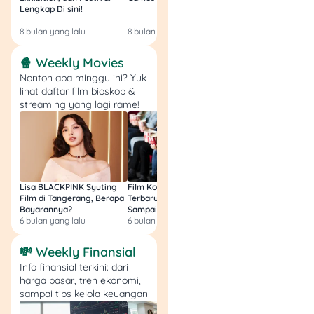
Mengabulkan
Lengkap Di sini!
Gratis & Legal Tanp
gugatan Penggugat
Login!
untuk seluruhnya.
8 bulan yang lalu
8 bulan yang lalu
9 bulan yang lalu
Menjatuhkan talak
🍿 Weekly Movies
satu ba’in sughraa
dari Tergugat
Nonton apa minggu ini? Yuk
lihat daftar film bioskop &
terhadap Penggugat.
streaming yang lagi rame!
Memerintahkan
Panitera Pengadilan
Agama untuk
mengirimkan salinan
putusan ke Kantor
Urusan Agama
Lisa BLACKPINK Syuting
Film Komedi Indonesia
Film Avatar: Fire an
Film di Tangerang, Berapa
Terbaru 2026, Siap Ngakak
Segini Budget Prod
tempat tinggal
Bayarannya?
Sampai Sakit Perut!
dan Pendapatanny
Penggugat dan
6 bulan yang lalu
6 bulan yang lalu
8 bulan yang lalu
Tergugat.
Memutuskan tentang
💸 Weekly Finansial
penguasaan anak
Info finansial terkini: dari
dan nafkah anak
harga pasar, tren ekonomi,
(jika ada anak).
sampai tips kelola keuangan