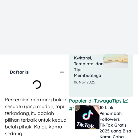
Perjanjian
Sewa Rumah
Biar Legal!
11 Nov 2025
Contoh
Penulisan
Kwitansi,
Template, dan
Tips
Daftar isi
Membuatnya!
06 Nov 2025
Perceraian memang bukan
Populer di
TuwagaTips
📈
sesuatu yang mudah, tapi
10 Link
#1
terkadang, itu adalah
Penambah
Followers
pilihan terbaik untuk kedua
TikTok Gratis​
belah pihak. Kalau kamu
2025 yang Bisa
sedang
Kamu Coba