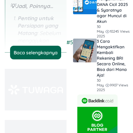
DANA Cicil 2025
💡Jadi, Poinnya…
& Syaratnya
agar Muncul di
Penting untuk
Akun
Persiapan yang
30
10245 Views
May
Matang
: Sebelum
2025
mengajukan
3 Cara
#5
Mengaktifkan
gugatan cerai,
Baca selengkapnya
Kembali
pastikan kamu
Rekening BRI
sudah
Secara Online,
menyiapkan
Bisa dari Mana
Aja!
semua dokumen
30
yang dibutuhkan,
9907 Views
May
2025
seperti KTP, Akta
Nikah, dan alasan
yang kuat
mengenai
perceraian
tersebut.