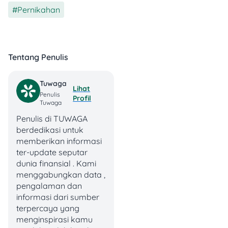
biasa—ini adalah dokumen
Pernikahan
hukum yang akan ditinjau
oleh hakim dan jadi dasar
keputusan pengadilan.
Tentang Penulis
Makanya, kualitas dan
kelengkapan surat gugatan
ini berpengaruh banget
Tuwaga
Lihat
pada hasil akhir perkara
Penulis
Profil
kamu.
Tuwaga
Penulis di TUWAGA
Contoh Surat Gugatan
berdedikasi untuk
Cerai Pengadilan
memberikan informasi
ter-update seputar
Agama
dunia finansial . Kami
menggabungkan data ,
Biar kamu lebih mudah
pengalaman dan
membayangkan, di bawah
informasi dari sumber
ini adalah struktur dan
terpercaya yang
contoh template surat
menginspirasi kamu
gugatan cerai: