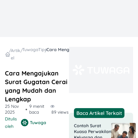
TuwagaTips
Cara Mengajukan Surat Gugatan Cerai yang Mudah dan Lengkap
/
Artik
/
/
el
Cara Mengajukan
Surat Gugatan Cerai
yang Mudah dan
Lengkap
25 Nov
9 menit
2025
baca
89 views
Baca Artikel Terkait
Ditulis
Tuwaga
Contoh Surat
oleh
Kuasa Perwakilan
Keluarga dan