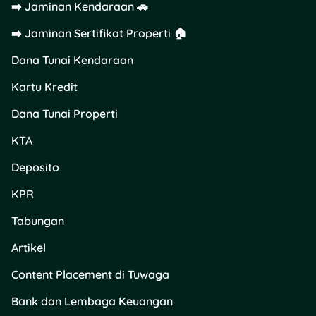
➡️ Jaminan Kendaraan 🚗
Alamat : Jl. …………., No… ,
➡️ Jaminan Sertifikat Properti 🏠
RT …RW ….., Kelurahan …..,
Kecamatan ….., Kabupaten
Dana Tunai Kendaraan
………
Kartu Kredit
Selanjutnya disebut
sebagai Penggugat;
Dana Tunai Properti
KTA
Dengan ini mengajukan
gugatan perceraian
Deposito
terhadap :
KPR
Nama :
…………bin
Tabungan
……………..
Artikel
Umur : …. tahun
Content Placement di Tuwaga
Agama : ……
Bank dan Lembaga Keuangan