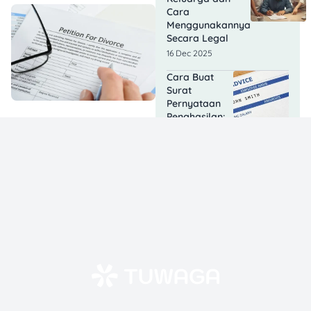
Cara
Menggunakannya
Secara Legal
16 Dec 2025
Cara Buat
Surat
Pernyataan
Penghasilan:
Panduan
Lengkap Buat
Kamu!
04 Dec 2025
Contoh Surat
Kuasa
Perdata untuk
Urusan
Hukum Kamu!
02 Dec 2025
Template
Surat