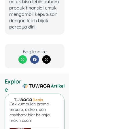
untuk bisa lebih paham
produk finansial untuk
SURAT GUGATAN CERAI
mengambil keputusan
dengan lebih bijak
Kepada:
percaya diri !
Pengadilan Agama
[Kota/Kabupaten]
Bagikan ke
Explor
e
Cek kumpulan promo
terbaru, diskon, dan
cashback biar belanja
makin cuan!