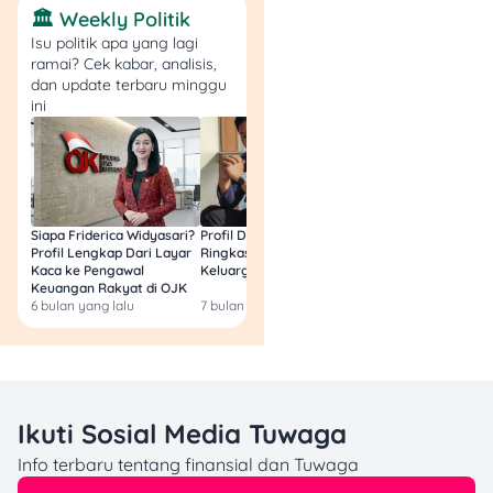
🏛️ Weekly Politik
Isu politik apa yang lagi
ramai? Cek kabar, analisis,
dan update terbaru minggu
ini
Siapa Friderica Widyasari?
Profil Darma Mangkuluhur:
BLT Kesra 2026 Aka
Profil Lengkap Dari Layar
Ringkas Latar Belakang
Lagi? Ini Fakta Res
Kaca ke Pengawal
Keluarga dan Bisnisnya
Keuangan Rakyat di OJK
6 bulan yang lalu
7 bulan yang lalu
8 bulan yang lalu
Ikuti Sosial Media Tuwaga
Info terbaru tentang finansial dan Tuwaga