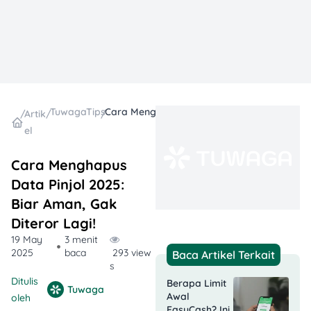
TuwagaTips
Cara Menghapus Data Pinjol 2025: Biar Aman, Gak Diteror Lagi!
/
Artik
/
/
el
Cara Menghapus
Data Pinjol 2025:
Biar Aman, Gak
Diteror Lagi!
19 May
3 menit
2025
baca
293 view
Baca Artikel Terkait
s
Ditulis
Berapa Limit
Tuwaga
Awal
oleh
EasyCash? Ini