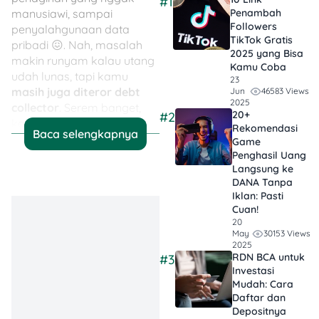
#1
manusiawi, sampai
Penambah
Followers
penyalahgunaan data
TikTok Gratis​
pribadi 😖. Nah, masalah
2025 yang Bisa
makin runyam kalau utang
Kamu Coba
udah lunas, tapi kamu
23
masih juga diteror debt
46583 Views
Jun
2025
collector
. Serem banget,
20+
#2
kan?
Rekomendasi
Baca selengkapnya
Game
Itulah kenapa penting
Penghasil Uang
Langsung ke
banget buat tahu
cara
DANA Tanpa
menghapus data pinjol
Iklan​: Pasti
2025
, biar hidupmu lebih
Cuan!
tenang dan data pribadi
20
tetap aman.
30153 Views
May
2025
RDN BCA untuk
#3
Investasi
Mudah: Cara
Daftar dan
Baca Juga:
Pinjol
Depositnya
Tanpa Verifikasi