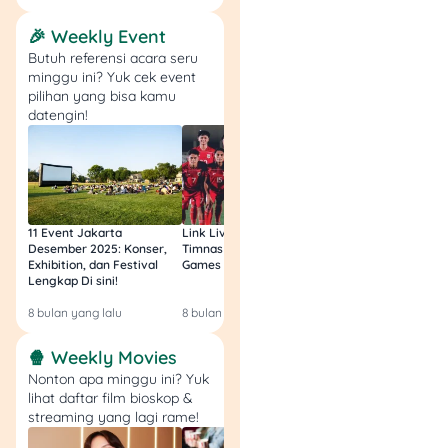
🎉 Weekly Event
Butuh referensi acara seru
minggu ini? Yuk cek event
pilihan yang bisa kamu
datengin!
11 Event Jakarta
Link Live Streaming
Link Live Streamin
Desember 2025: Konser,
Timnas vs Filipina SEA
Timnas Indonesia U
Exhibition, dan Festival
Games Malam Ini, Gratis!
Zambia U17 Nanti 
Lengkap Di sini!
Gratis & Legal Tanp
Login!
8 bulan yang lalu
8 bulan yang lalu
9 bulan yang lalu
🍿 Weekly Movies
Nonton apa minggu ini? Yuk
lihat daftar film bioskop &
streaming yang lagi rame!