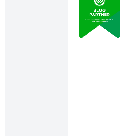
pelunasan, permintaan
penghapusan data
kemungkinan besar akan
ditolak!
Jadi mending kamu lunasi
dulu baru hapus data di
pinjol 2025!
2. Hapus Data Lewat
Pengaturan Aplikasi
Buka aplikasi pinjol yang
kamu gunakan. Lalu masuk
ke menu pengaturan akun,
cari opsi untuk menghapus
informasi pribadi atau
menutup akun.