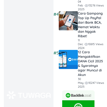
04
Wajah 2025: Solusi
13276 Views
Feb
2025
Finansial Cepat &
Cara Gampang
#4
Anti Ribet
Top Up PayPal
dari Bank BCA,
Hemat Waktu
dan Nggak
Begini Cara Hapus Data
Ribet!
Pinjol 2025
11
10615 Views
Dec
2024
Ini
step-by-step
cara
12 Cara
#5
menghapus data pinjol
Mengaktifkan
dilansir dari
Pos Kota
:
DANA Cicil 2025
& Syaratnya
agar Muncul di
1. Pastikan Kamu Sudah
Akun
Melunasi Hutang!
30
10247 Views
May
2025
Jangan lupa
lunasi
utangmu di aplikasi pinjol
,
ya! Ini adalah syarat utama
yang harus dipenuhi. Tanpa