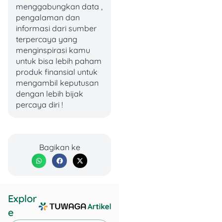
menggabungkan data ,
data tidak tersedia di
pengalaman dan
aplikasi, hubungi layanan
informasi dari sumber
pelanggan aplikasi pinjol
terpercaya yang
yang kamu gunakan itu.
menginspirasi kamu
untuk bisa lebih paham
Sampaikan permintaanmu
produk finansial untuk
untuk menghapus data
mengambil keputusan
pribadi dari sistem mereka.
dengan lebih bijak
Pastikan kamu
percaya diri !
mendapatkan konfirmasi
bahwa data telah dihapus,
ya!
Bagikan ke
5. Laporkan ke OJK
(Otoritas Jasa
Keuangan)
Explor
Sini merapat kalau datamu
masih aja digunakan buat
e
hal-hal yang ilegal! Gass