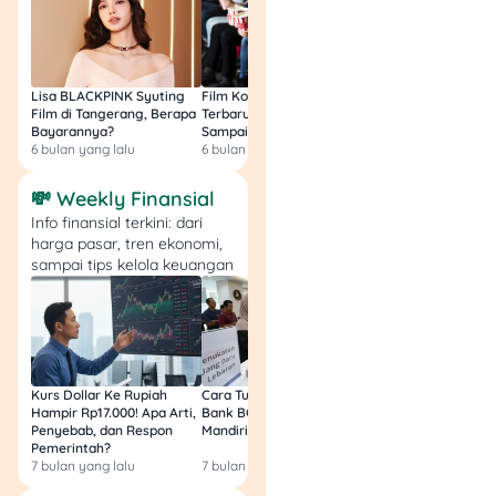
Lisa BLACKPINK Syuting
Film Komedi Indonesia
Film Avatar: Fire an
Film di Tangerang, Berapa
Terbaru 2026, Siap Ngakak
Segini Budget Prod
Bayarannya?
Sampai Sakit Perut!
dan Pendapatanny
6 bulan yang lalu
6 bulan yang lalu
8 bulan yang lalu
💸 Weekly Finansial
Info finansial terkini: dari
harga pasar, tren ekonomi,
sampai tips kelola keuangan
Kurs Dollar Ke Rupiah
Cara Tukar Uang Baru di
Bansos Jabar Tahap
Hampir Rp17.000! Apa Arti,
Bank BCA (Umum, BNI,
Masih Bisa Cair Awa
Penyebab, dan Respon
Mandiri, BRI, dan BSI) 2026!
Ini Jawaban & Cara
Pemerintah?
Resmi
7 bulan yang lalu
7 bulan yang lalu
7 bulan yang lalu