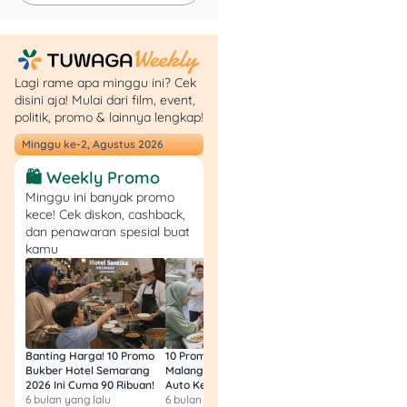
Tuwaga
! Dari kartu kredit,
tabungan, KTA, deposito,
sampai
dana tunai properti
& kendaraan —
semua ada
Lagi rame apa minggu ini? Cek
di Tuwaga
💰
disini aja! Mulai dari film, event,
politik, promo & lainnya lengkap!
👉 Mau dapetin insight
Minggu ke-2, Agustus 2026
finansial + bisa langsung
🛍️ Weekly Promo
apply
produk keuangan?
Minggu ini banyak promo
Langsung klik ke Tuwaga
kece! Cek diskon, cashback,
sekarang juga!
dan penawaran spesial buat
kamu
Banting Harga! 10 Promo
10 Promo Bukber Hotel
Intip 10 Promo Buk
Bukber Hotel Semarang
Malang 2026: Start 75rb,
Hotel Surabaya 202
2026 Ini Cuma 90 Ribuan!
Auto Kenyang!
Sultan Harga 100rb
6 bulan yang lalu
6 bulan yang lalu
6 bulan yang lalu