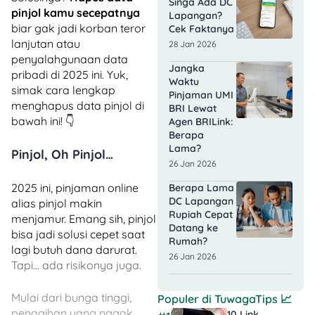
Singa Ada DC
pinjol kamu secepatnya
Lapangan?
biar gak jadi korban teror
Cek Faktanya
lanjutan atau
28 Jan 2026
penyalahgunaan data
Jangka
pribadi di 2025 ini. Yuk,
Waktu
simak cara lengkap
Pinjaman UMI
menghapus data pinjol di
BRI Lewat
bawah ini! 👇
Agen BRILink:
Berapa
Lama?
Pinjol, Oh Pinjol…
26 Jan 2026
2025 ini, pinjaman online
Berapa Lama
DC Lapangan
alias pinjol makin
Rupiah Cepat
menjamur. Emang sih, pinjol
Datang ke
bisa jadi solusi cepet saat
Rumah?
lagi butuh dana darurat.
26 Jan 2026
Tapi… ada risikonya juga.
Mulai dari bunga tinggi,
Populer di
TuwagaTips
📈
penagihan yang nggak
10 Link